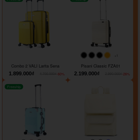
+1
#000000
#000000
#000000
#ffa500
Combo 2 VALI Larita Sena
Pisani Classic FZA01
1.899.000₫
2.199.000₫
-60%
-26%
4.700.000₫
2.990.000₫
Freeship