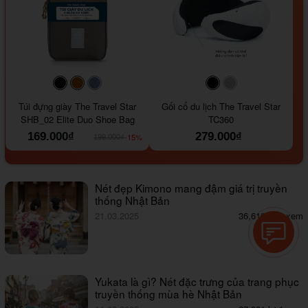
#000000
#964B00
#647290
#000000
#a9a9a9
Túi đựng giày The Travel Star
Gối cổ du lịch The Travel Star
SHB_02 Elite Duo Shoe Bag
TC360
169.000₫
279.000₫
-15%
199.000₫
Nét đẹp Kimono mang đậm giá trị truyền
thống Nhật Bản
21.03.2025
36,619 lượt xem
Yukata là gì? Nét đặc trưng của trang phục
truyền thống mùa hè Nhật Bản