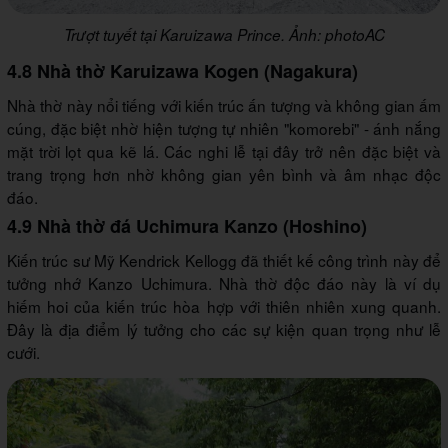
Trượt tuyết tại Karuizawa Prince. Ảnh: photoAC
4.8 Nhà thờ Karuizawa Kogen (Nagakura)
Nhà thờ này nổi tiếng với kiến trúc ấn tượng và không gian ấm
cúng, đặc biệt nhờ hiện tượng tự nhiên "komorebi" - ánh nắng
mặt trời lọt qua kẽ lá. Các nghi lễ tại đây trở nên đặc biệt và
trang trọng hơn nhờ không gian yên bình và âm nhạc độc
đáo.
4.9 Nhà thờ đá Uchimura Kanzo (Hoshino)
Kiến trúc sư Mỹ Kendrick Kellogg đã thiết kế công trình này để
tưởng nhớ Kanzo Uchimura. Nhà thờ độc đáo này là ví dụ
hiếm hoi của kiến trúc hòa hợp với thiên nhiên xung quanh.
Đây là địa điểm lý tưởng cho các sự kiện quan trọng như lễ
cưới.