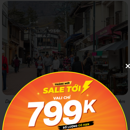
Dạo bộ quanh các con đường của Karuizawa là trải nghiệm
đáng nhớ. Ảnh: Expedia
4
10 điểm du lịch ở Karuizawa