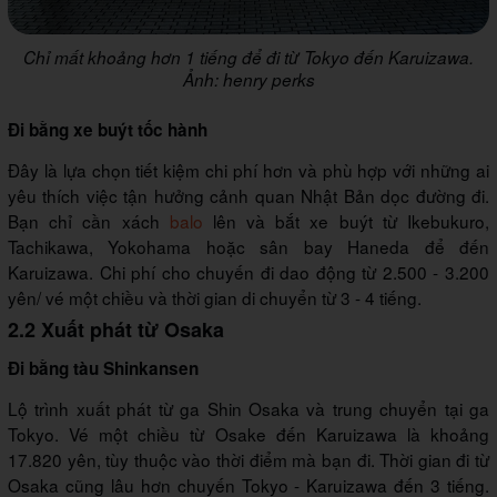
Chỉ mất khoảng hơn 1 tiếng để đi từ Tokyo đến Karuizawa.
Ảnh: henry perks
Đi bằng xe buýt tốc hành
Đây là lựa chọn tiết kiệm chi phí hơn và phù hợp với những ai
yêu thích việc tận hưởng cảnh quan Nhật Bản dọc đường đi.
Bạn chỉ cần xách
balo
lên và bắt xe buýt từ Ikebukuro,
Tachikawa, Yokohama hoặc sân bay Haneda để đến
Karuizawa. Chi phí cho chuyến đi dao động từ 2.500 - 3.200
yên/ vé một chiều và thời gian di chuyển từ 3 - 4 tiếng.
2.2 Xuất phát từ Osaka
Đi bằng tàu Shinkansen
Lộ trình xuất phát từ ga Shin Osaka và trung chuyển tại ga
Tokyo. Vé một chiều từ Osake đến Karuizawa là khoảng
17.820 yên, tùy thuộc vào thời điểm mà bạn đi. Thời gian đi từ
Osaka cũng lâu hơn chuyến Tokyo - Karuizawa đến 3 tiếng.