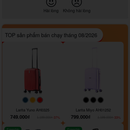
Hài lòng
Không hài lòng
TOP sản phẩm bán chạy tháng 08/2026
#093f69
#ffa500
#FF0000
#000000
#000000
#000000
Larita Yuno AH0325
Larita Miyo AH01252
749.000₫
799.000₫
-37%
-33%
1.189.000₫
1.199.000₫
Freeship
Freeship