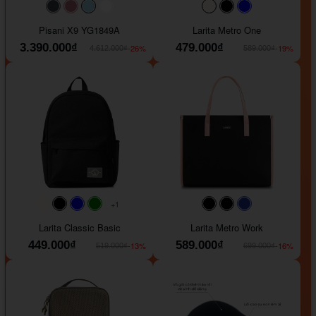
#40454a
#b76e79
#9ad8e7
#ffffff
#faf0e6
#000000
#0000FF
Pisani X9 YG1849A
Larita Metro One
3.390.000₫
479.000₫
-26%
-19%
4.612.000₫
589.000₫
+1
#faf0e6
#000000
#0000FF
#008000
#000000
#000000
#1e35a5
Larita Classic Basic
Larita Metro Work
449.000₫
589.000₫
-13%
-16%
519.000₫
699.000₫