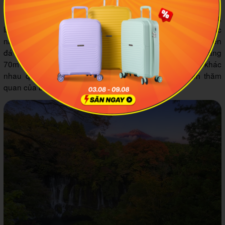
4.1Thác Shiraito (Kose)
Thác Shiraito nghĩa là "sợi chỉ trắng" trong tiếng Nhật,
là một trong những điểm tham quan nổi bật ở Karuizawa. Thác
này nổi tiếng với dòng nước trong vắt chảy qua những phiến
đá tạo nên một khung cảnh huyền ảo. Với chiều rộng khoảng
70m và cao khoảng 3m, thác Shiraito mang lại vẻ đẹp khác
nhau qua từng mùa trong năm, làm cho mỗi chuyến thăm
quan của bạn trở nên độc đáo và khó quên.