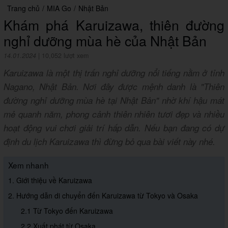
Trang chủ
/
MIA Go
/
Nhật Bản
Khám phá Karuizawa, thiên đường
nghỉ dưỡng mùa hè của Nhật Bản
14.01.2024
|
10,052 lượt xem
Karuizawa là một thị trấn nghỉ dưỡng nổi tiếng nằm ở tỉnh
Nagano, Nhật Bản. Nơi đây được mệnh danh là "Thiên
đường nghỉ dưỡng mùa hè tại Nhật Bản" nhờ khí hậu mát
mẻ quanh năm, phong cảnh thiên nhiên tươi đẹp và nhiều
hoạt động vui chơi giải trí hấp dẫn. Nếu bạn đang có dự
định du lịch Karuizawa thì đừng bỏ qua bài viết này nhé.
Xem nhanh
1. Giới thiệu về Karuizawa
2. Hướng dẫn di chuyển đến Karuizawa từ Tokyo và Osaka
2.1 Từ Tokyo đến Karuizawa
2.2 Xuất phát từ Osaka