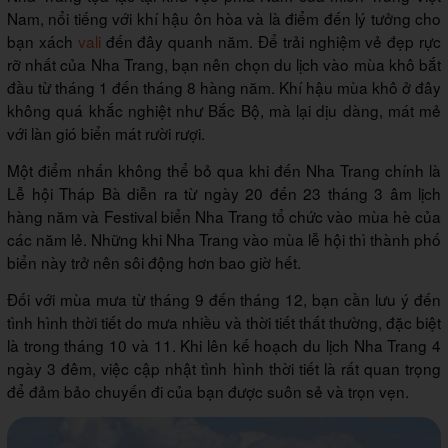
Nam, nổi tiếng với khí hậu ôn hòa và là điểm đến lý tưởng cho
bạn xách
vali
đến đây quanh năm. Để trải nghiệm vẻ đẹp rực
rỡ nhất của Nha Trang, bạn nên chọn du lịch vào mùa khô bắt
đầu từ tháng 1 đến tháng 8 hàng năm. Khí hậu mùa khô ở đây
không quá khắc nghiệt như Bắc Bộ, mà lại dịu dàng, mát mẻ
với làn gió biển mát rười rượi.
Một điểm nhấn không thể bỏ qua khi đến Nha Trang chính là
Lễ hội Tháp Bà diễn ra từ ngày 20 đến 23 tháng 3 âm lịch
hàng năm và Festival biển Nha Trang tổ chức vào mùa hè của
các năm lẻ. Những khi Nha Trang vào mùa lễ hội thì thành phố
biển này trở nên sôi động hơn bao giờ hết.
Đối với mùa mưa từ tháng 9 đến tháng 12, bạn cần lưu ý đến
tình hình thời tiết do mưa nhiều và thời tiết thất thường, đặc biệt
là trong tháng 10 và 11. Khi lên kế hoạch du lịch Nha Trang 4
ngày 3 đêm, việc cập nhật tình hình thời tiết là rất quan trọng
để đảm bảo chuyến đi của bạn được suôn sẻ và trọn vẹn.