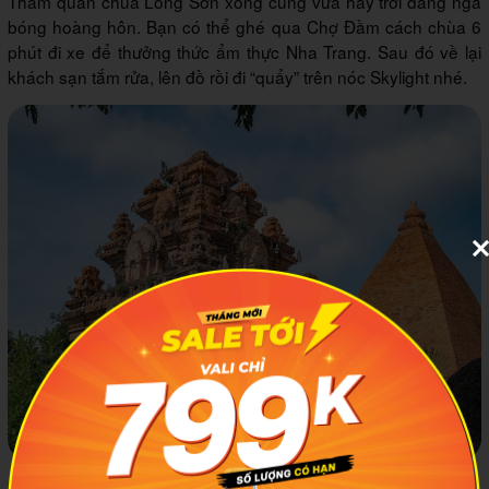
Tham quan chùa Long Sơn xong cũng vừa hay trời đang ngả
bóng hoàng hôn. Bạn có thể ghé qua Chợ Đầm cách chùa 6
phút đi xe để thưởng thức ẩm thực Nha Trang. Sau đó về lại
khách sạn tắm rửa, lên đồ rồi đi “quẩy” trên nóc Skylight nhé.
Nếu còn thời gian, bạn có thể đến tháp bà Ponagar trước khi