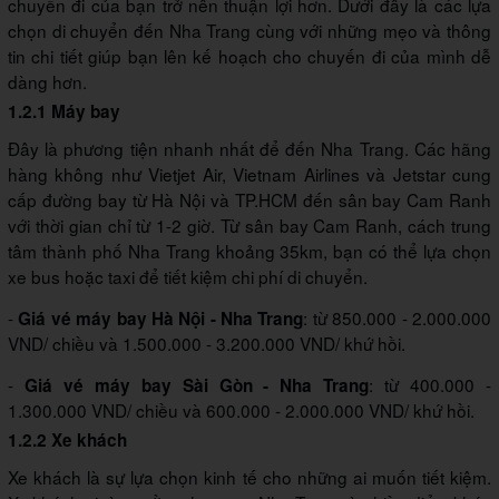
chuyến đi của bạn trở nên thuận lợi hơn. Dưới đây là các lựa
chọn di chuyển đến Nha Trang cùng với những mẹo và thông
tin chi tiết giúp bạn lên kế hoạch cho chuyến đi của mình dễ
dàng hơn.
1.2.1 Máy bay
Đây là phương tiện nhanh nhất để đến Nha Trang. Các hãng
hàng không như Vietjet Air, Vietnam Airlines và Jetstar cung
cấp đường bay từ Hà Nội và TP.HCM đến sân bay Cam Ranh
với thời gian chỉ từ 1-2 giờ. Từ sân bay Cam Ranh, cách trung
tâm thành phố Nha Trang khoảng 35km, bạn có thể lựa chọn
xe bus hoặc taxi để tiết kiệm chi phí di chuyển.
-
: từ 850.000 - 2.000.000
Giá vé máy bay Hà Nội - Nha Trang
VND/ chiều và 1.500.000 - 3.200.000 VND/ khứ hồi.
-
: từ 400.000 -
Giá vé máy bay Sài Gòn - Nha Trang
1.300.000 VND/ chiều và 600.000 - 2.000.000 VND/ khứ hồi.
1.2.2 Xe khách
Xe khách là sự lựa chọn kinh tế cho những ai muốn tiết kiệm.