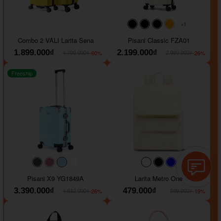
+1
#000000
#000000
#000000
#ffa500
Combo 2 VALI Larita Sena
Pisani Classic FZA01
1.899.000₫
2.199.000₫
-60%
-26%
4.700.000₫
2.990.000₫
Freeship
#40454a
#b76e79
#9ad8e7
#ffffff
#faf0e6
#000000
#0000FF
Pisani X9 YG1849A
Larita Metro One
3.390.000₫
479.000₫
-26%
-19%
4.612.000₫
589.000₫