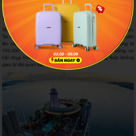
đi ăn. Ảnh: CreateTravel.tv
19:00 - 00:00 Chiêm ngưỡng thành phố về đêm từ Skylight
Skylight là bar tầng thượng hướng biển đầu tiên tại Việt Nam.
Tại đây, bạn có thể trải nghiệm cảm giác mạnh mẽ khi bước
lên cầu thuỷ tinh Skywalk. Giá vé vào Skylight dao động từ
100.000 - 150.000 VND, đã bao gồm 1 phần nước uống, cơ
hội chụp hình tại ban công cầu kính và thưởng thức không
gian từ đài quan sát 360 độ.