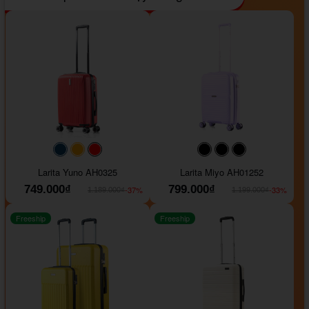
#093f69
#ffa500
#FF0000
#000000
#000000
#000000
Larita Yuno AH0325
Larita Miyo AH01252
749.000₫
799.000₫
-37%
-33%
1.189.000₫
1.199.000₫
Freeship
Freeship