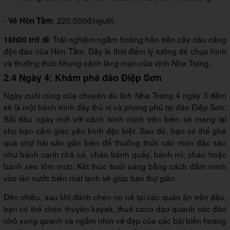
-
: 220.000đ/người.
Vé Hòn Tằm
: Trải nghiệm ngắm hoàng hôn trên cây cầu cảng
16h00 trở đi
độc đáo của Hòn Tằm. Đây là thời điểm lý tưởng để chụp hình
và thưởng thức khung cảnh lãng mạn của vịnh Nha Trang.
2.4 Ngày 4: Khám phá đảo Điệp Sơn
Ngày cuối cùng của chuyến du lịch Nha Trang 4 ngày 3 đêm
sẽ là một hành trình đầy thú vị và phong phú tại đảo Điệp Sơn.
Bắt đầu ngày mới với cảnh bình minh trên biển sẽ mang lại
cho bạn cảm giác yên bình đặc biệt. Sau đó, bạn có thể ghé
qua chợ hải sản gần biển để thưởng thức các món đặc sản
như bánh canh chả cá, cháo bánh quẩy, bánh mì, cháo hoặc
bánh xèo tôm mực. Kết thúc buổi sáng bằng cách đắm mình
vào làn nước biển mát lạnh sẽ giúp bạn thư giãn.
Đến chiều, sau khi đánh chén no nê tại các quán ăn trên đảo,
bạn có thể chèo thuyền kayak, thuê cano dạo quanh các đảo
nhỏ xung quanh và ngắm nhìn vẻ đẹp của các bãi biển hoang