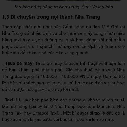
Tàu hỏa băng băng ra Nha Trang. Ảnh: Vé tàu hỏa
1.3 Di chuyển trong nội thành Nha Trang
Theo cập nhật mới nhất của Cẩm nang du lịch MIA Go! thì
Nha Trang có nhiều dịch vụ cho thuê xe máy cũng như nhiều
hãng taxi hay tuyến đường xe buýt hoạt động sôi nổi nhằm
phục vụ du lịch. Thậm chí nơi đây còn có dịch vụ thuê cano
hoặc tàu để khám phá các đảo xung quanh.
-
: Thuê xe máy là cách linh hoạt và thuận tiện
Thuê xe máy
để bạn khám phá thành phố. Giá cho thuê xe máy ở Nha
Trang dao động từ 100.000 - 150.000 VND/ ngày. Bạn có thể
liên hệ với khách sạn nơi bạn lưu trú hoặc các dịch vụ thuê xe
để có được mức giá và dịch vụ tốt nhất.
-
: Là lựa chọn phổ biến cho những ai không muốn tự lái.
Taxi
Một số hãng taxi uy tín ở Nha Trang bao gồm Mai Linh, Nha
Trang Taxi hay Emasco Taxi… Một bí quyết đi taxi ở đây đó là
hãy xác nhận lại giá cước với bác tài trước khi lên xe nhé.