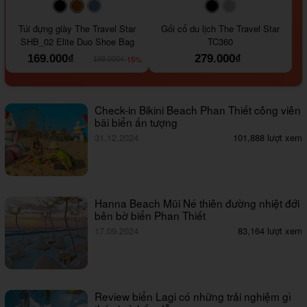
#000000
#964B00
#647290
#000000
#a9a9a9
Túi đựng giày The Travel Star
Gối cổ du lịch The Travel Star
SHB_02 Elite Duo Shoe Bag
TC360
169.000₫
279.000₫
-15%
199.000₫
Check-in Bikini Beach Phan Thiết công viên
bãi biển ấn tượng
31.12.2024
101,888 lượt xem
Hanna Beach Mũi Né thiên đường nhiệt đới
bên bờ biển Phan Thiết
17.09.2024
83,164 lượt xem
Review biển Lagi có những trải nghiệm gì