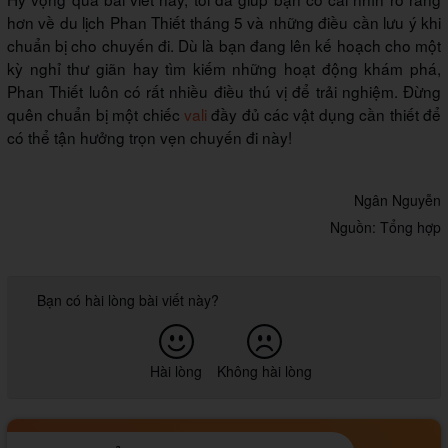
hơn về du lịch Phan Thiết tháng 5 và những điều cần lưu ý khi
chuẩn bị cho chuyến đi. Dù là bạn đang lên kế hoạch cho một
kỳ nghỉ thư giãn hay tìm kiếm những hoạt động khám phá,
Phan Thiết luôn có rất nhiều điều thú vị để trải nghiệm. Đừng
quên chuẩn bị một chiếc
vali
đầy đủ các vật dụng cần thiết để
có thể tận hưởng trọn vẹn chuyến đi này!
Ngân Nguyễn
Nguồn: Tổng hợp
Bạn có hài lòng bài viết này?
Hài lòng
Không hài lòng