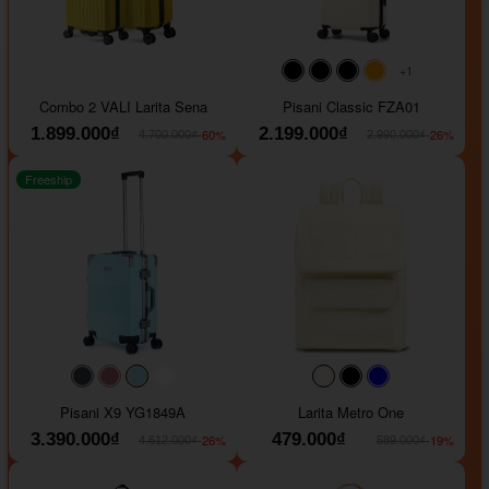
+1
#000000
#000000
#000000
#ffa500
Combo 2 VALI Larita Sena
Pisani Classic FZA01
1.899.000₫
2.199.000₫
-60%
-26%
4.700.000₫
2.990.000₫
Freeship
#40454a
#b76e79
#9ad8e7
#ffffff
#faf0e6
#000000
#0000FF
Pisani X9 YG1849A
Larita Metro One
3.390.000₫
479.000₫
-26%
-19%
4.612.000₫
589.000₫