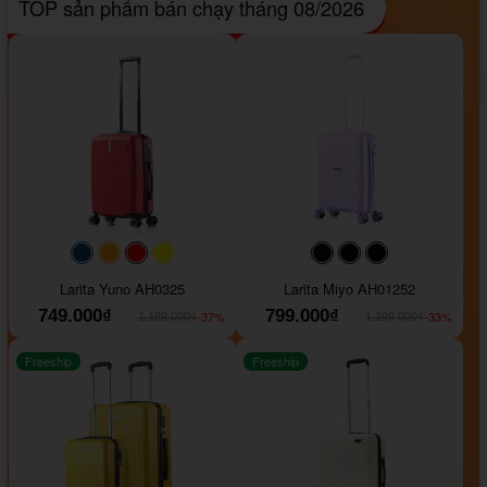
TOP sản phẩm bán chạy tháng 08/2026
#093f69
#ffa500
#FF0000
#FFFF00
#000000
#000000
#000000
Larita Yuno AH0325
Larita Miyo AH01252
749.000₫
799.000₫
-37%
-33%
1.189.000₫
1.199.000₫
Freeship
Freeship