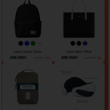
+1
#faf0e6
#000000
#0000FF
#008000
#000000
#000000
#1e35a5
Larita Classic Basic
Larita Metro Work
449.000₫
589.000₫
-13%
-16%
519.000₫
699.000₫