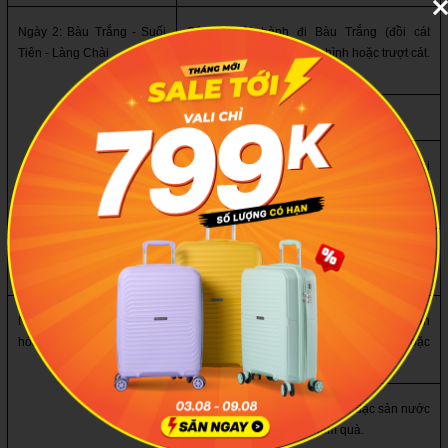
Ngày 2: Bàu Trắng - Suối 
Sáng: Khởi hành đi Bàu Trắng (đồi cát 
Tiên - Làng Chài
trắng), trải nghiệm xe địa hình hoặc trượt cát. 
Ghé Mian Farm chụp ảnh.
Trưa: Ăn trưa tại khu vực Mũi Né.
Chiều: Tham quan Suối Tiên, dòng suối lội 
cát độc đáo, sau đó ghé Làng Chài Mũi Né 
xem hoạt động buôn bán hải sản.
Tối: Tự do dạo biển hoặc tham quan Lâu đài 
rượu vang.
Ngày 3: Tham quan văn 
Sáng: Ăn sáng, tắm hồ bơi/biển. Tham quan 
hóa - Mua sắm - TP.HCM
Bảo tàng nước mắm Làng Chài Xưa hoặc 
tháp Pô Sah Inư.
Trưa: Trả phòng, ăn trưa, mua đặc sản nước 
mắm, mực một nắng về làm quà.