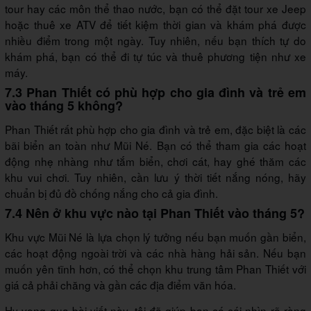
tour hay các môn thể thao nước, bạn có thể đặt tour xe Jeep
hoặc thuê xe ATV để tiết kiệm thời gian và khám phá được
nhiều điểm trong một ngày. Tuy nhiên, nếu bạn thích tự do
khám phá, bạn có thể đi tự túc và thuê phương tiện như xe
máy.
7.3 Phan Thiết có phù hợp cho gia đình và trẻ em
vào tháng 5 không?
Phan Thiết rất phù hợp cho gia đình và trẻ em, đặc biệt là các
bãi biển an toàn như Mũi Né. Bạn có thể tham gia các hoạt
động nhẹ nhàng như tắm biển, chơi cát, hay ghé thăm các
khu vui chơi. Tuy nhiên, cần lưu ý thời tiết nắng nóng, hãy
chuẩn bị đủ đồ chống nắng cho cả gia đình.
7.4 Nên ở khu vực nào tại Phan Thiết vào tháng 5?
Khu vực Mũi Né là lựa chọn lý tưởng nếu bạn muốn gần biển,
các hoạt động ngoài trời và các nhà hàng hải sản. Nếu bạn
muốn yên tĩnh hơn, có thể chọn khu trung tâm Phan Thiết với
giá cả phải chăng và gần các địa điểm văn hóa.
Hy vọng qua bài viết này, tôi đã giúp bạn có cái nhìn rõ ràng