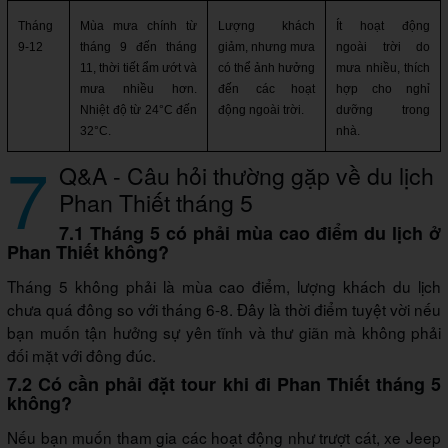
Tháng 
Mùa mưa chính từ 
Lượng khách 
Ít hoạt động 
9-12
tháng 9 đến tháng 
giảm, nhưng mưa 
ngoài trời do 
11, thời tiết ẩm ướt và 
có thể ảnh hưởng 
mưa nhiều, thích 
mưa nhiều hơn. 
đến các hoạt 
hợp cho nghỉ 
Nhiệt độ từ 24°C đến 
động ngoài trời.
dưỡng trong 
32°C.
nhà.
7
Q&A - Câu hỏi thường gặp về du lịch
Phan Thiết tháng 5
7.1 Tháng 5 có phải mùa cao điểm du lịch ở
Phan Thiết không?
Tháng 5 không phải là mùa cao điểm, lượng khách du lịch
chưa quá đông so với tháng 6-8. Đây là thời điểm tuyệt vời nếu
bạn muốn tận hưởng sự yên tĩnh và thư giãn mà không phải
đối mặt với đông đúc.
7.2 Có cần phải đặt tour khi đi Phan Thiết tháng 5
không?
Nếu bạn muốn tham gia các hoạt động như trượt cát, xe Jeep