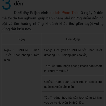
3
đêm
Dưới đây là lịch trình
du lịch Phan Thiết
3 ngày 2 đêm
mà tôi đã trải nghiệm, giúp bạn khám phá những điểm đến nổi
bật và tận hưởng những khoảnh khắc thư giãn tuyệt vời tại
vùng đất biển này.
Ngày
Hoạt động
Ngày 1: TP.HCM - Phan 
Sáng: Di chuyển từ TP.HCM đến Phan Thiết 
Thiết - Nhận phòng & Tắm 
(khoảng 2.5 - 3 tiếng qua cao tốc).
biển
Trưa: Ăn trưa, nhận phòng khách sạn/resort 
tại khu vực Mũi Né.
Chiều: Tham quan Bikini Beach (check-in) 
hoặc thư giãn tắm biển.
Tối: Thưởng thức hải sản tươi sống tại khu 
vực bờ kè Nguyễn Đình Chiểu.