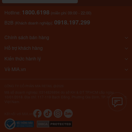
1800.6198
Hotline:
(miễn phí 09:00 - 22:00)
0918.197.299
B2B
:
(Khách doanh nghiệp)
Chính sách bán hàng
Hỗ trợ khách hàng
Kiến thức hành lý
Về MIA.vn
CÔNG TY CỔ PHẦN MIA RETAIL @2026
Mã số doanh nghiệp: 0314826894 do sở KH & ĐT TP.HCM cấp ngày
10/01/2018. Địa chỉ: 117-119 Bạch Đằng, Phường Gia Định, TP. Hồ Chí Minh,
Việt Nam.
Kết nối với MIA.vn