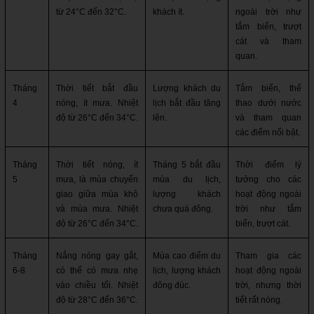
từ 24°C đến 32°C.
khách ít.
ngoài trời như 
tắm biển, trượt 
cát và tham 
quan.
Tháng 
Thời tiết bắt đầu 
Lượng khách du 
Tắm biển, thể 
4
nóng, ít mưa. Nhiệt 
lịch bắt đầu tăng 
thao dưới nước 
độ từ 26°C đến 34°C.
lên.
và tham quan 
các điểm nổi bật.
Tháng 
Thời tiết nóng, ít 
Tháng 5 bắt đầu 
Thời điểm lý 
5
mưa, là mùa chuyển 
mùa du lịch, 
tưởng cho các 
giao giữa mùa khô 
lượng khách 
hoạt động ngoài 
và mùa mưa. Nhiệt 
chưa quá đông.
trời như tắm 
độ từ 26°C đến 34°C.
biển, trượt cát.
Tháng 
Nắng nóng gay gắt, 
Mùa cao điểm du 
Tham gia các 
6-8
có thể có mưa nhẹ 
lịch, lượng khách 
hoạt động ngoài 
vào chiều tối. Nhiệt 
đông đúc.
trời, nhưng thời 
độ từ 28°C đến 36°C.
tiết rất nóng.