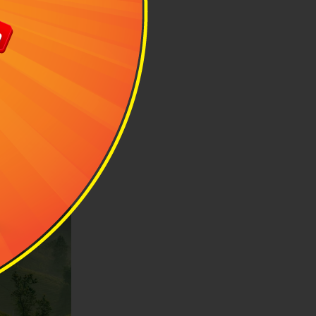
ữa biển mây
 nhất khu vực
Châu, đồi chè
 lượn mềm mại