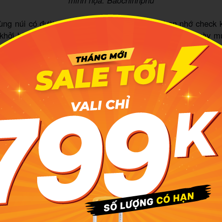
ùng núi có đường đi tương đối hiểm trở, các bạn nhớ check 
i khởi hành khoảng 2 - 3 ngày để tránh đi vào những ngày 
t nguy hiểm nhé.
 thức di chuyển thuận tiện từ Hà Nội và
rung tâm thủ đô Hà Nội khoảng 90km, việc di chuyển tới Tâ
ay vô cùng thuận tiện. Bạn có thể ra bến xe Mỹ Đình bắt 
có thể chọn nhà xe Quốc Hân, Hải Vân hay Thủy Toàn... với 
g 100.000 – 120.000 VNĐ/lượt.
 chọn tự chạy xe máy, dọc theo trục đường 32 qua cầu Tru
ng dong vặn ga hướng thẳng về huyện Tân Sơn Phú Thọ. C
, view hai bên đường siêu đẹp.
g tọa độ check-in "đỉnh chóp" tại Tân S
ch trình
du lịch Phú Thọ
2 ngày 1 đêm, mình đã kịp oanh tạ
hắng nức tiếng nhất dưới đây.