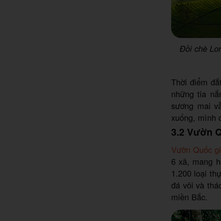
Đồi chè Lo
Thời điểm đắ
những tia n
sương mai vẫ
xuống, mình c
3.2 Vườn Q
Vườn Quốc g
6 xã, mang hệ
1.200 loại th
đá vôi và th
miền Bắc.