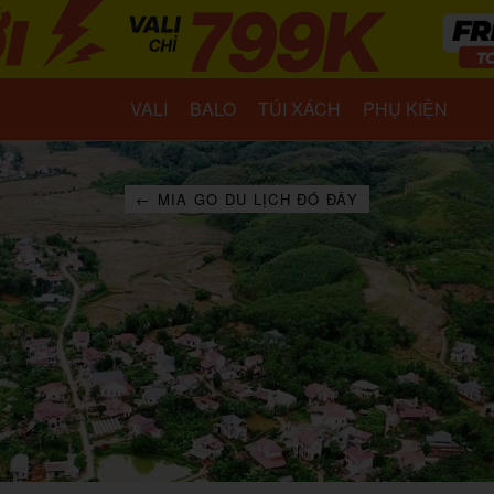
VALI
BALO
TÚI XÁCH
PHỤ KIỆN
← MIA GO DU LỊCH ĐÓ ĐÂY