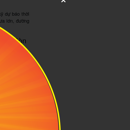
kỹ dự báo thời
mưa lớn, đường
 Sài Gòn
n Sơn Phú Thọ
xe chạy tuyến
giá vé rất hạt
ng Hà, sau đó
ung đường này
ơn
c toàn bộ các