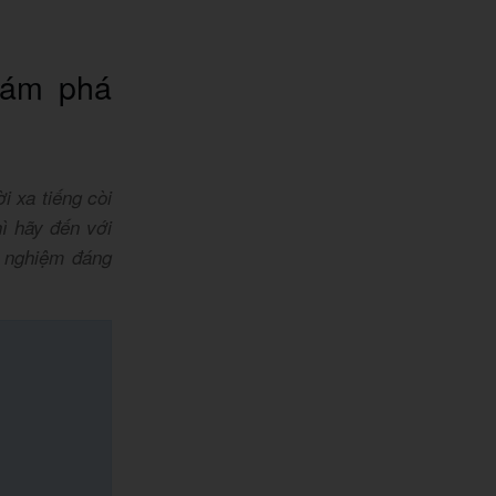
hám phá
i xa tiếng còi
hì hãy đến với
 nghiệm đáng