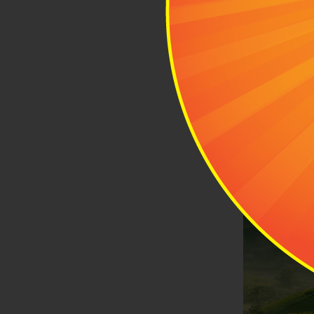
3.1 Đồi ch
Đồi chè Lon
miền Bắc. Kh
Long Cốc thu
nhấp nhô liên