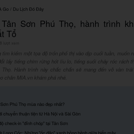
A Go
/
Du Lịch Đó Đây
h Tân Sơn Phú Thọ, hành trình k
t Tổ
8 lượt xem
tìm kiếm một tọa độ trốn phố thị vào dịp cuối tuần, muốn rờ
ổi lấy tiếng chim rừng hót líu lo, tiếng suối chảy róc rách t
 Thọ. Hành trình này chắc chắn sẽ mang đến vô vàn trải
eo chân MIA.vn khám phá nhé.
n Sơn Phú Thọ mùa nào đẹp nhất?
di chuyển thuận tiện từ Hà Nội và Sài Gòn
độ check-in "đỉnh chóp" tại Tân Sơn
hè Long Cốc: Những "ốc đảo" xanh bồng bềnh giữa biển mây