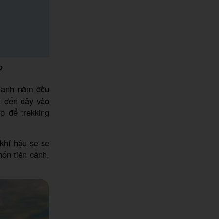
?
quanh năm đều
h đến đây vào
p để trekking
 khí hậu se se
ốn tiên cảnh,