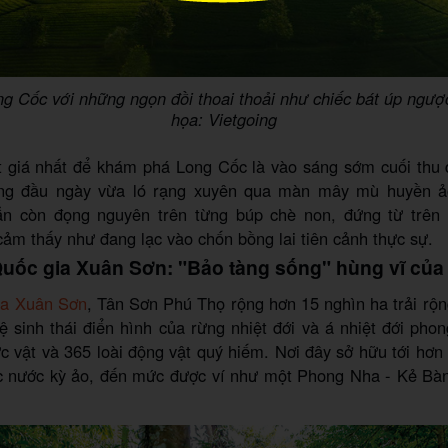
ng Cốc với những ngọn đồi thoai thoải như chiếc bát úp ngượ
họa: Vietgoing
t giá nhất để khám phá Long Cốc là vào sáng sớm cuối thu 
ắng đầu ngày vừa ló rạng xuyên qua màn mây mù huyền ảo
n còn đọng nguyên trên từng búp chè non, đứng từ trên 
ảm thấy như đang lạc vào chốn bồng lai tiên cảnh thực sự.
uốc gia Xuân Sơn: "Bảo tàng sống" hùng vĩ của
ia Xuân Sơn
, Tân Sơn Phú Thọ rộng hơn 15 nghìn ha trải rộn
 sinh thái điển hình của rừng nhiệt đới và á nhiệt đới pho
ực vật và 365 loài động vật quý hiếm. Nơi đây sở hữu tới hơ
ác nước kỳ ảo, đến mức được ví như một Phong Nha - Kẻ Bàn