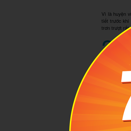
Vì là huyện v
tiết trước kh
trơn trượt rấ
2
Cách
Cách t
hiện n
Phú Thọ, bạn 
dẻ chỉ khoản
Còn mình thì
tiếp tục tho
nhựa phẳng lì
3
Nhữn
Với lị
danh t