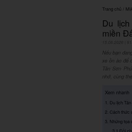
Trang chủ
/
MI
Du lịc
miền Đấ
15.06.2026
|
91
Nếu bạn đang 
xe ồn ào để đ
Tân Sơn Phú
nhớ, cùng th
Xem nhanh
1. Du lịch Tâ
2. Cách thức 
3. Những tọa 
3.1 Đồi c