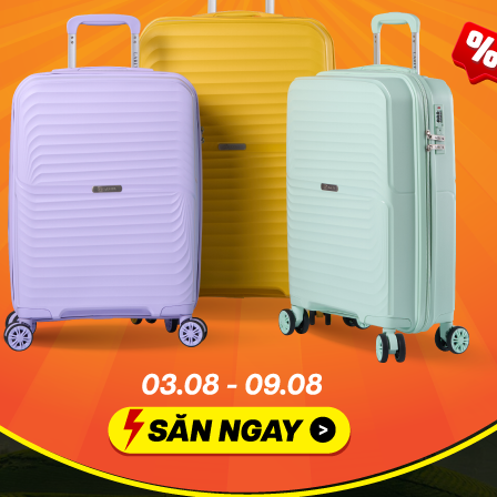
è Long Cốc: Những "ốc đảo" xanh bồng bềnh gi
g Cốc
được mệnh danh là địa điểm phượt chụp ảnh đẹp bậc
ông giống như những nương chè trải dài vạt ngang ở Mộc 
 hút giới trẻ bởi hàng trăm "ốc đảo chè" hình bát úp, uốn
 tiếp nhau.