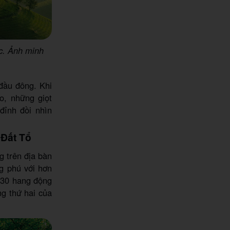
c. Ảnh minh
đầu đông. Khi
, những giọt
đỉnh đồi nhìn
 Đất Tổ
g trên địa bàn
ng phú với hơn
n 30 hang động
g thứ hai của