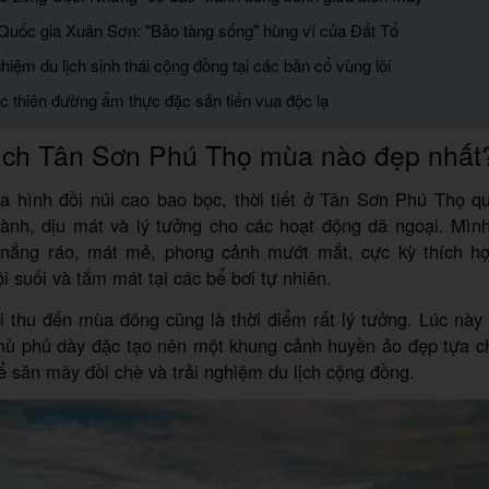
Quốc gia Xuân Sơn: "Bảo tàng sống" hùng vĩ của Đất Tổ
ghiệm du lịch sinh thái cộng đồng tại các bản cổ vùng lõi
c thiên đường ẩm thực đặc sản tiến vua độc lạ
lịch Tân Sơn Phú Thọ mùa nào đẹp nhất
a hình đồi núi cao bao bọc, thời tiết ở Tân Sơn Phú Thọ 
lành, dịu mát và lý tưởng cho các hoạt động dã ngoại. Mìn
 nắng ráo, mát mẻ, phong cảnh mướt mắt, cực kỳ thích hợ
ội suối và tắm mát tại các bể bơi tự nhiên.
i thu đến mùa đông cũng là thời điểm rất lý tưởng. Lúc này
mù phủ dày đặc tạo nên một khung cảnh huyền ảo đẹp tựa ch
để săn mây đồi chè và trải nghiệm du lịch cộng đồng.