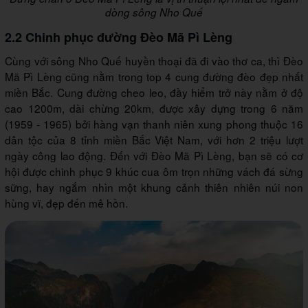
dòng sông Nho Quế
2.2 Chinh phục đường Đèo Mã Pì Lèng
Cùng với sông Nho Quế huyền thoại đã đi vào thơ ca, thì Đèo
Mã Pì Lèng cũng nằm trong top 4 cung đường đèo đẹp nhất
miền Bắc. Cung đường cheo leo, đầy hiểm trở này nằm ở độ
cao 1200m, dài chừng 20km, được xây dựng trong 6 năm
(1959 - 1965) bởi hàng vạn thanh niên xung phong thuộc 16
dân tộc của 8 tỉnh miền Bắc Việt Nam, với hơn 2 triệu lượt
ngày công lao động. Đến với Đèo Mã Pì Lèng, bạn sẽ có cơ
hội được chinh phục 9 khúc cua ôm trọn những vách đá sừng
sững, hay ngắm nhìn một khung cảnh thiên nhiên núi non
hùng vĩ, đẹp đến mê hồn.