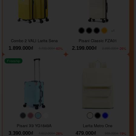
+1
#000000
#000000
#000000
#ffa500
Combo 2 VALI Larita Sena
Pisani Classic FZA01
1.899.000₫
2.199.000₫
-60%
-26%
4.700.000₫
2.990.000₫
Freeship
#40454a
#b76e79
#9ad8e7
#ffffff
#faf0e6
#000000
#0000FF
Pisani X9 YG1849A
Larita Metro One
3.390.000₫
479.000₫
-26%
-19%
4.612.000₫
589.000₫