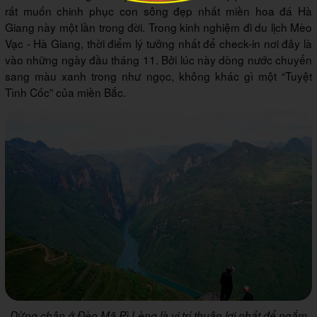
rất muốn chinh phục con sông đẹp nhất miền hoa đá Hà
Giang này một lần trong đời. Trong kinh nghiệm đi du lịch Mèo
Vạc - Hà Giang, thời điểm lý tưởng nhất để check-in nơi đây là
vào những ngày đầu tháng 11. Bởi lúc này dòng nước chuyển
sang màu xanh trong như ngọc, không khác gì một “Tuyệt
Tình Cốc” của miền Bắc.
Dừng chân ở Đèo Mã Pì Lèng là vị trí thuận lợi nhất để ngắm