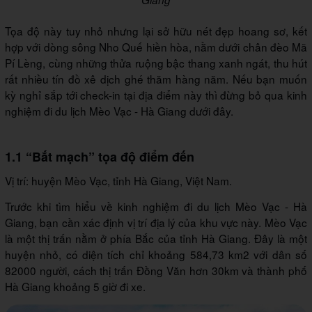
Tọa độ này tuy nhỏ nhưng lại sở hữu nét đẹp hoang sơ, kết
hợp với dòng sông Nho Quế hiền hòa, nằm dưới chân đèo Mã
Pí Lèng, cùng những thửa ruộng bậc thang xanh ngát, thu hút
rất nhiều tín đồ xê dịch ghé thăm hàng năm. Nếu bạn muốn
kỳ nghỉ sắp tới check-in tại địa điểm này thì đừng bỏ qua kinh
nghiệm đi du lịch Mèo Vạc - Hà Giang dưới đây.
1.1 “Bắt mạch” tọa độ điểm đến
Vị trí: huyện Mèo Vạc, tỉnh Hà Giang, Việt Nam.
Trước khi tìm hiểu về kinh nghiệm đi du lịch Mèo Vạc - Hà
Giang, bạn cần xác định vị trí địa lý của khu vực này. Mèo Vạc
là một thị trấn nằm ở phía Bắc của tỉnh Hà Giang. Đây là một
huyện nhỏ, có diện tích chỉ khoảng 584,73 km2 với dân số
82000 người, cách thị trấn Đồng Văn hơn 30km và thành phố
Hà Giang khoảng 5 giờ đi xe.