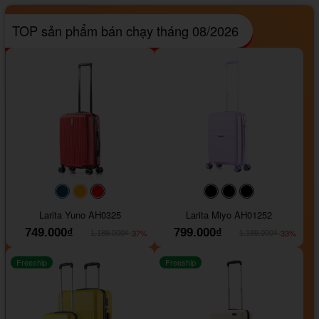
TOP sản phẩm bán chạy tháng 08/2026
#093f69
#ffa500
#FF0000
#000000
#000000
#000000
Larita Yuno AH0325
Larita Miyo AH01252
749.000₫
799.000₫
-37%
-33%
1.189.000₫
1.199.000₫
Freeship
Freeship