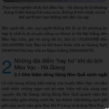
Theo kinh nghiệm đi du lịch Mèo Vạc - Hà Giang thì từ khoảng
tháng 6 đến tháng 8 là mùa mưa, đường đi trơn trượt, núi có
thể sạt lở nên bạn không nên đến lúc này
Bên cạnh đó, nếu mọi người không thể lái xe thì phương án
hợp lý nhất là di chuyển bằng xe khách từ Hà Nội thẳng đến
Mèo Vạc luôn, giá vé cũng rất ổn, tầm từ 170.000VNĐ đến
220.000VNĐ/ lượt. Bạn có thể tham khảo nhà xe Quang Nghị
(0946744733) hay nhà xe Ngọc Cường (0904366279).
2
Những địa điểm “hay ho” khi du lịch
Mèo Vạc - Hà Giang
2.1 Ghé thăm dòng Sông Nho Quế xanh ngắt
Là một trong những biểu tượng của huyện Mèo Vạc, và nằm
dưới chân những ngọn núi tai mèo hiểm trở của vùng cao
nguyên đá Hà Giang, dòng Sông Nho Quế quanh năm êm
đềm chảy giữa những vách đá, tạo thành một đường ranh giới
giới màu xanh biếc giữa Đèo Mã Pì Lèng và đường Săm Pun.