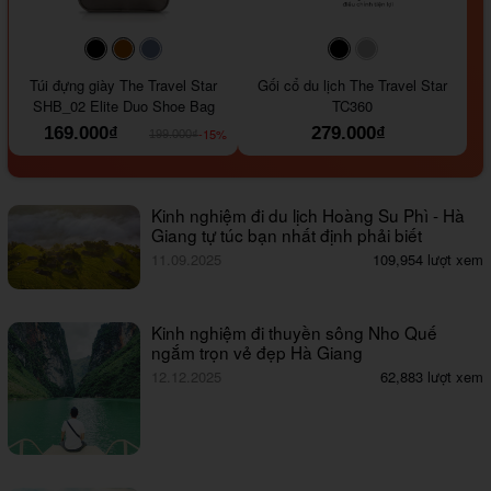
#000000
#964B00
#647290
#000000
#a9a9a9
Túi đựng giày The Travel Star
Gối cổ du lịch The Travel Star
SHB_02 Elite Duo Shoe Bag
TC360
169.000₫
279.000₫
-15%
199.000₫
Kinh nghiệm đi du lịch Hoàng Su Phì - Hà
Giang tự túc bạn nhất định phải biết
11.09.2025
109,954 lượt xem
Kinh nghiệm đi thuyền sông Nho Quế
ngắm trọn vẻ đẹp Hà Giang
12.12.2025
62,883 lượt xem