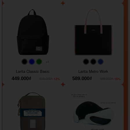
+1
#faf0e6
#000000
#0000FF
#008000
#000000
#000000
#1e35a5
Larita Classic Basic
Larita Metro Work
449.000₫
589.000₫
-13%
-16%
519.000₫
699.000₫