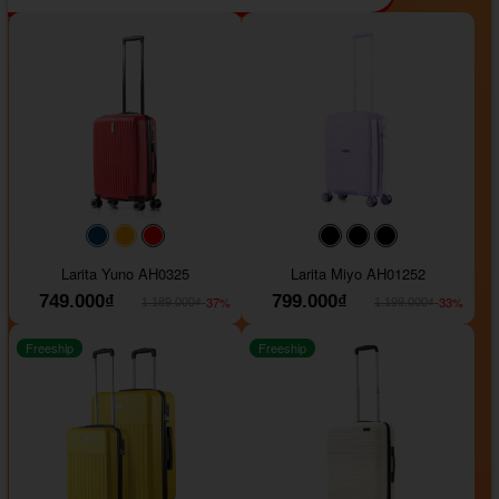
#093f69
#ffa500
#FF0000
#000000
#000000
#000000
Larita Yuno AH0325
Larita Miyo AH01252
749.000₫
799.000₫
-37%
-33%
1.189.000₫
1.199.000₫
Freeship
Freeship