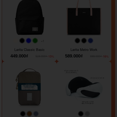
+1
#faf0e6
#000000
#0000FF
#008000
#000000
#000000
#1e35a5
Larita Classic Basic
Larita Metro Work
449.000₫
589.000₫
-13%
-16%
519.000₫
699.000₫