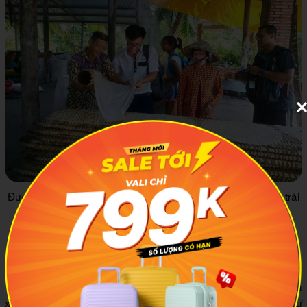
Được tận tay trải nghiệm chế biến ra các sợi hủ tiếu là một trải
nghiệm mới mẻ và đầy thú vị
4
Ăn gì khi đến đây?
Bên cạnh nhiều món ăn đặc sắc được chế biến từ hủ
tiếu như hủ tiếu nam vang, hủ tiếu hải sản, hủ tiếu
xương....thì bạn còn có cơ hội thưởng thức pizza hủ tiếu trứ