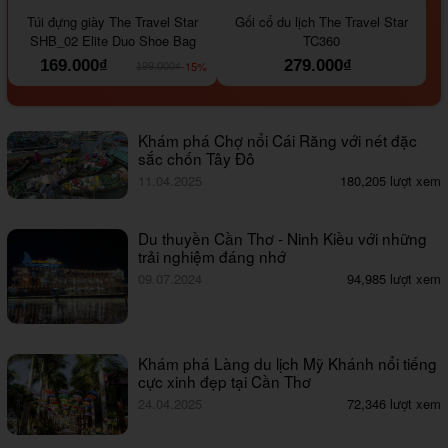
#000000
#964B00
#647290
#000000
#a9a9a9
Túi đựng giày The Travel Star
Gối cổ du lịch The Travel Star
SHB_02 Elite Duo Shoe Bag
TC360
169.000₫
279.000₫
-15%
199.000₫
Khám phá Chợ nổi Cái Răng với nét đặc
sắc chốn Tây Đô
11.04.2025
180,205 lượt xem
Du thuyền Cần Thơ - Ninh Kiều với những
trải nghiệm đáng nhớ
09.07.2024
94,985 lượt xem
Khám phá Làng du lịch Mỹ Khánh nổi tiếng
cực xinh đẹp tại Cần Thơ
24.04.2025
72,346 lượt xem