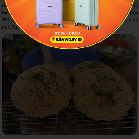
danh xứ Tây Đô. Hủ tiếu sau khi trải qua các công đoạn chế
biến sẽ được mang đi chiên nhằm tạo nên lớp vỏ giòn dai. Khi
đặt lên dĩa trông giống như một chiếc bánh pizza vàng ruộm
nên được người dân nơi đây đặt là pizza hủ tiếu.