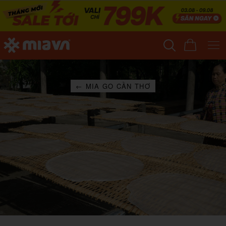
← MIA GO CẦN THƠ