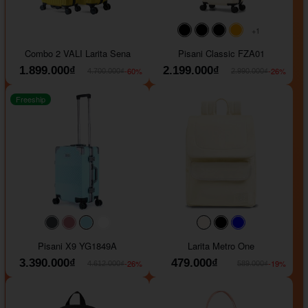
+1
#000000
#000000
#000000
#ffa500
Combo 2 VALI Larita Sena
Pisani Classic FZA01
1.899.000₫
2.199.000₫
-60%
-26%
4.700.000₫
2.990.000₫
Freeship
#40454a
#b76e79
#9ad8e7
#ffffff
#faf0e6
#000000
#0000FF
Pisani X9 YG1849A
Larita Metro One
3.390.000₫
479.000₫
-26%
-19%
4.612.000₫
589.000₫