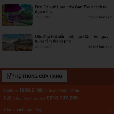
Đến Căn nhà màu tím Cần Thơ check-in
đẹp mê ly
10.06.2026
57,438 lượt xem
Độc đáo Bãi biển nhân tạo Cần Thơ ngay
trung tâm thành phố
23.09.2023
44,825 lượt xem
HỆ THỐNG CỬA HÀNG
1800.6198
Hotline:
(miễn phí 09:00 - 22:00)
0918.197.299
B2B
:
(Khách doanh nghiệp)
Chính sách bán hàng