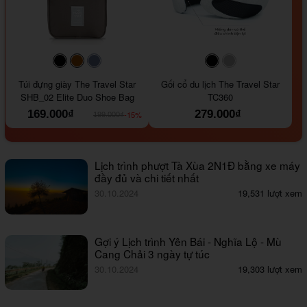
#000000
#964B00
#647290
#000000
#a9a9a9
Túi đựng giày The Travel Star
Gối cổ du lịch The Travel Star
SHB_02 Elite Duo Shoe Bag
TC360
169.000₫
279.000₫
-15%
199.000₫
Lịch trình phượt Tà Xùa 2N1Đ bằng xe máy
đầy đủ và chi tiết nhất
30.10.2024
19,531 lượt xem
Gợi ý Lịch trình Yên Bái - Nghĩa Lộ - Mù
Cang Chải 3 ngày tự túc
30.10.2024
19,303 lượt xem