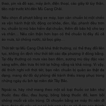
thao, pin và đồ sạc, máy ảnh, điện thoại, các giấy tờ tùy thân,
tiền mặt trước khi đến Mù Cang Chải.
Nếu chọn đi phượt bằng xe máy, bạn cần chuẩn bị một chiếc
xe vận hành thật tốt, động cơ khỏe, đèn, lốp, phanh đều trơn
tru, chuẩn bị mũ bảo hiểm đạt chuẩn, thêm đồ bảo hộ cho tay
và chân… Nếu cẩn thận hơn bạn có thể chuẩn bị đầy đủ cả
áo mưa, túi chống nước, túi bọc giày…
Thời tiết tại Mù Cang Chải khá thất thường, có thể thay đổi liên
tục, không ổn định như thời tiết các địa phương ở đồng bằng.
Tại đây thường có mưa vào ban đêm, sương mù dày đặc vào
sáng sớm, đến trưa thì trời lại hửng nắng và khá nóng. Vì vậy,
để thích nghi với thời tiết, bạn nên chuẩn bị quần áo thật đa
dạng, mang dư đồ dự phòng để tránh thiếu trang phục trong
những ngày du lịch tại miền đất Tây Bắc.
Ngoài ra, hãy nhớ mang theo một số loại thuốc cơ bản như
thuốc đau đầu, đau bụng, bông băng thuốc đỏ, kem bôi
chống muỗi và côn trùng. Di chuyển bằng xe máy thì nên đi
theo đoàn để nếu có sự cố bất ngờ xảy ra sẽ được các thành