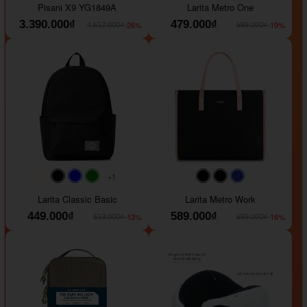
Pisani X9 YG1849A
Larita Metro One
3.390.000₫
479.000₫
-26%
-19%
4.612.000₫
589.000₫
+1
#faf0e6
#000000
#0000FF
#008000
#000000
#000000
#1e35a5
Larita Classic Basic
Larita Metro Work
449.000₫
589.000₫
-13%
-16%
519.000₫
699.000₫