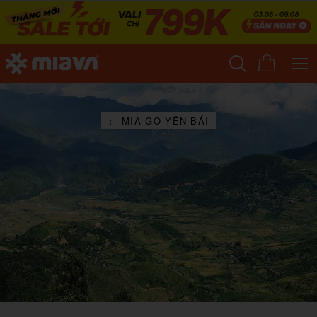
← MIA GO YÊN BÁI