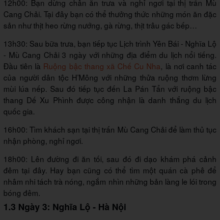
12h00: Bạn dừng chân ăn trưa và nghỉ ngơi tại thị trấn Mù
Cang Chải. Tại đây bạn có thể thưởng thức những món ăn đặc
sản như thịt heo rừng nướng, gà rừng, thịt trâu gác bếp…
13h30: Sau bữa trưa, bạn tiếp tục Lịch trình Yên Bái - Nghĩa Lộ
- Mù Cang Chải 3 ngày với những địa điểm du lịch nổi tiếng.
Đầu tiên là
Ruộng bậc thang xã Chế Cu Nha
, là nơi canh tác
của người dân tộc H’Mông với những thửa ruộng thơm lừng
mùi lúa nếp. Sau đó tiếp tục đến La Pán Tẩn với ruộng bậc
thang Dế Xu Phình được công nhận là danh thắng du lịch
quốc gia.
16h00: Tìm khách sạn tại thị trấn Mù Cang Chải để làm thủ tục
nhận phòng, nghỉ ngơi.
18h00: Lên đường đi ăn tối, sau đó đi dạo khám phá cảnh
đêm tại đây. Hay bạn cũng có thể tìm một quán cà phê để
nhâm nhi tách trà nóng, ngắm nhìn những bản làng le lói trong
bóng đêm.
1.3 Ngày 3: Nghĩa Lộ - Hà Nội