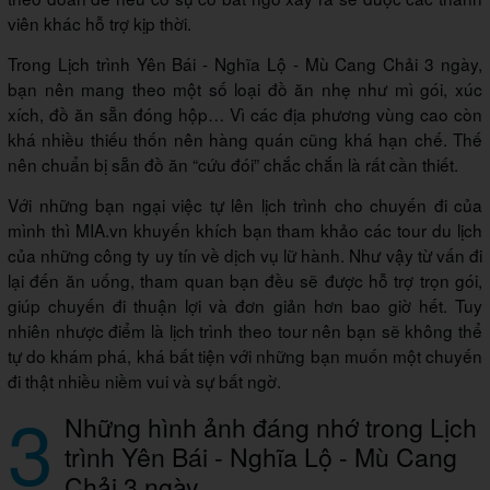
viên khác hỗ trợ kịp thời.
Trong Lịch trình Yên Bái - Nghĩa Lộ - Mù Cang Chải 3 ngày,
bạn nên mang theo một số loại đồ ăn nhẹ như mì gói, xúc
xích, đồ ăn sẵn đóng hộp… Vì các địa phương vùng cao còn
khá nhiều thiếu thốn nên hàng quán cũng khá hạn chế. Thế
nên chuẩn bị sẵn đồ ăn “cứu đói” chắc chắn là rất cần thiết.
Với những bạn ngại việc tự lên lịch trình cho chuyến đi của
mình thì MIA.vn khuyến khích bạn tham khảo các tour du lịch
của những công ty uy tín về dịch vụ lữ hành. Như vậy từ vấn đi
lại đến ăn uống, tham quan bạn đều sẽ được hỗ trợ trọn gói,
giúp chuyến đi thuận lợi và đơn giản hơn bao giờ hết. Tuy
nhiên nhược điểm là lịch trình theo tour nên bạn sẽ không thể
tự do khám phá, khá bất tiện với những bạn muốn một chuyến
đi thật nhiều niềm vui và sự bất ngờ.
3
Những hình ảnh đáng nhớ trong Lịch
trình Yên Bái - Nghĩa Lộ - Mù Cang
Chải 3 ngày