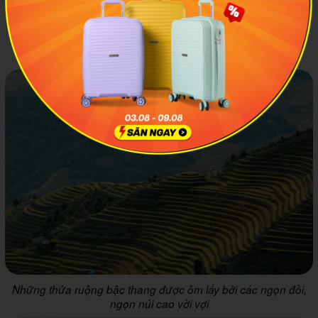
Nghĩa Lộ đến Yên Bái bạn sẽ được chiêm ngưỡng những
cảnh quan rất yên bình, nhẹ nhàng và bầu không khí trong
lành đúng chất phố núi
Những thửa ruộng bậc thang được ôm lấy bởi các ngọn đồi,
ngọn núi cao vời vợi