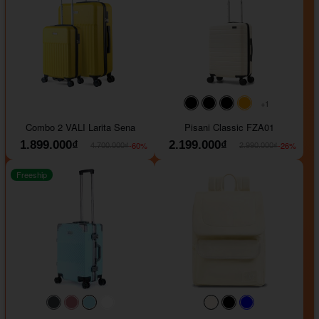
+1
#000000
#000000
#000000
#ffa500
Combo 2 VALI Larita Sena
Pisani Classic FZA01
1.899.000₫
2.199.000₫
-60%
-26%
4.700.000₫
2.990.000₫
Freeship
#40454a
#b76e79
#9ad8e7
#ffffff
#faf0e6
#000000
#0000FF