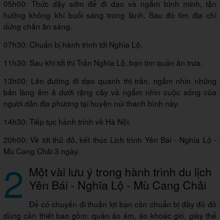
05h00: Thức dậy sớm để đi dạo và ngắm bình minh, tận
hưởng không khí buổi sáng trong lành. Sau đó tìm địa chỉ
dừng chân ăn sáng.
07h30: Chuẩn bị hành trình tới Nghĩa Lộ.
11h30: Sau khi tới thị Trấn Nghĩa Lộ, bạn tìm quán ăn trưa.
13h00: Lên đường đi dạo quanh thị trấn, ngắm nhìn những
bản làng êm ả dưới rặng cây và ngắm nhìn cuộc sống của
người dân địa phương tại huyện núi thanh bình này.
14h30: Tiếp tục hành trình về Hà Nội.
20h00: Về tới thủ đô, kết thúc Lịch trình Yên Bái - Nghĩa Lộ -
Mù Cang Chải 3 ngày.
2
Một vài lưu ý trong hành trình du lịch
Yên Bái - Nghĩa Lộ - Mù Cang Chải
Để có chuyến đi thuận lợi bạn cần chuẩn bị đầy đủ đồ
dùng cần thiết bao gồm: quần áo ấm, áo khoác gió, giày thể