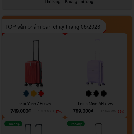
Hài lòng
Không hài lòng
TOP sản phẩm bán chạy tháng 08/2026
#093f69
#ffa500
#FF0000
#000000
#000000
#000000
Larita Yuno AH0325
Larita Miyo AH01252
749.000₫
799.000₫
-37%
-33%
1.189.000₫
1.199.000₫
Freeship
Freeship