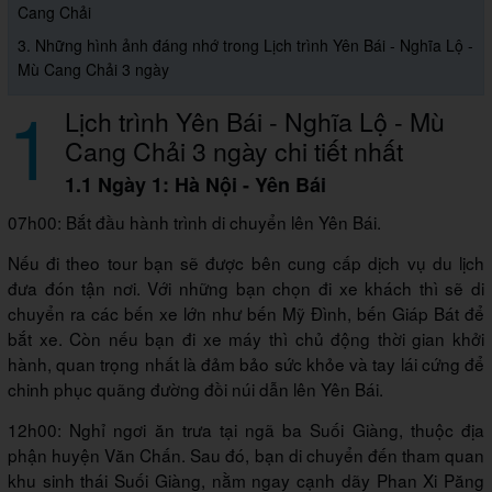
Cang Chải
3. Những hình ảnh đáng nhớ trong Lịch trình Yên Bái - Nghĩa Lộ -
Mù Cang Chải 3 ngày
1
Lịch trình Yên Bái - Nghĩa Lộ - Mù
Cang Chải 3 ngày chi tiết nhất
1.1 Ngày 1: Hà Nội - Yên Bái
07h00: Bắt đầu hành trình di chuyển lên Yên Bái.
Nếu đi theo tour bạn sẽ được bên cung cấp dịch vụ du lịch
đưa đón tận nơi. Với những bạn chọn đi xe khách thì sẽ di
chuyển ra các bến xe lớn như bến Mỹ Đình, bến Giáp Bát để
bắt xe. Còn nếu bạn đi xe máy thì chủ động thời gian khởi
hành, quan trọng nhất là đảm bảo sức khỏe và tay lái cứng để
chinh phục quãng đường đồi núi dẫn lên Yên Bái.
12h00: Nghỉ ngơi ăn trưa tại ngã ba Suối Giàng, thuộc địa
phận huyện Văn Chấn. Sau đó, bạn di chuyển đến tham quan
khu sinh thái Suối Giàng, nằm ngay cạnh dãy Phan Xi Păng