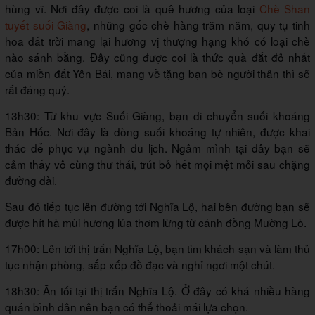
hùng vĩ. Nơi đây được coi là quê hương của loại
Chè Shan
tuyết suối Giàng
, những gốc chè hàng trăm năm, quy tụ tinh
hoa đất trời mang lại hương vị thượng hạng khó có loại chè
nào sánh bằng. Đây cũng được coi là thức quà đắt đỏ nhất
của miền đất Yên Bái, mang về tặng bạn bè người thân thì sẽ
rất đáng quý.
13h30: Từ khu vực Suối Giàng, bạn di chuyển suối khoáng
Bản Hốc. Nơi đây là dòng suối khoáng tự nhiên, được khai
thác để phục vụ ngành du lịch. Ngâm mình tại đây bạn sẽ
cảm thấy vô cùng thư thái, trút bỏ hết mọi mệt mỏi sau chặng
đường dài.
Sau đó tiếp tục lên đường tới Nghĩa Lộ, hai bên đường bạn sẽ
được hít hà mùi hương lúa thơm lừng từ cánh đồng Mường Lò.
17h00: Lên tới thị trấn Nghĩa Lộ, bạn tìm khách sạn và làm thủ
tục nhận phòng, sắp xếp đồ đạc và nghỉ ngơi một chút.
18h30: Ăn tối tại thị trấn Nghĩa Lộ. Ở đây có khá nhiều hàng
quán bình dân nên bạn có thể thoải mái lựa chọn.