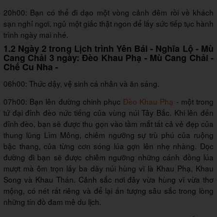
20h00: Bạn có thể đi dạo một vòng cảnh đêm rồi về khách
sạn nghỉ ngơi, ngủ một giấc thật ngon để lấy sức tiếp tục hành
trình ngày mai nhé.
1.2 Ngày 2 trong Lịch trình Yên Bái - Nghĩa Lộ - Mù
Cang Chải 3 ngày: Đèo Khau Phạ - Mù Cang Chải -
Chế Cu Nha -
06h00: Thức dậy, vệ sinh cá nhân và ăn sáng.
07h00: Bạn lên đường chinh phục
Đèo Khau Phạ
- một trong
tứ đại đỉnh đèo nức tiếng của vùng núi Tây Bắc. Khi lên đến
đỉnh đèo, bạn sẽ được thu gọn vào tầm mắt tất cả vẻ đẹp của
thung lũng Lìm Mông, chiêm ngưỡng sự trù phú của ruộng
bậc thang, của từng cơn sóng lúa gợn lên nhẹ nhàng. Dọc
đường đi bạn sẽ được chiêm ngưỡng những cánh đồng lúa
mượt mà ôm trọn lấy ba dãy núi hùng vĩ là Khau Phạ, Khau
Song và Khau Thán. Cảnh sắc nơi đây vừa hùng vĩ vừa thơ
mộng, có nét rất riêng và để lại ấn tượng sâu sắc trong lòng
những tín đồ đam mê du lịch.