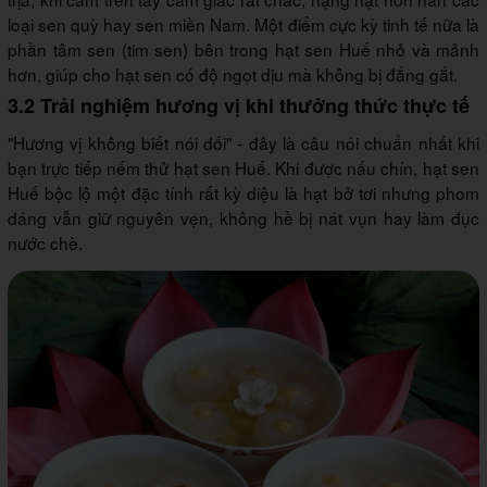
loại sen quỳ hay sen miền Nam. Một điểm cực kỳ tinh tế nữa là
phần tâm sen (tim sen) bên trong hạt sen Huế nhỏ và mảnh
hơn, giúp cho hạt sen có độ ngọt dịu mà không bị đắng gắt.
3.2 Trải nghiệm hương vị khi thưởng thức thực tế
"Hương vị không biết nói dối" - đây là câu nói chuẩn nhất khi
bạn trực tiếp nếm thử hạt sen Huế. Khi được nấu chín, hạt sen
Huế bộc lộ một đặc tính rất kỳ diệu là hạt bở tơi nhưng phom
dáng vẫn giữ nguyên vẹn, không hề bị nát vụn hay làm đục
nước chè.