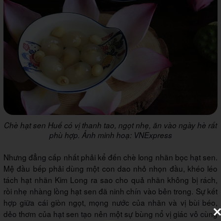
Chè hạt sen Huế có vị thanh tao, ngọt nhẹ, ăn vào ngày hè rất
phù hợp. Ảnh minh hoạ: VNExpress
Nhưng đẳng cấp nhất phải kể đến chè long nhãn bọc hạt sen.
Mệ đầu bếp phải dùng một con dao nhỏ nhọn đầu, khéo léo
tách hạt nhãn Kim Long ra sao cho quả nhãn không bị rách,
rồi nhẹ nhàng lồng hạt sen đã ninh chín vào bên trong. Sự kết
hợp giữa cái giòn ngọt, mọng nước của nhãn và vị bùi béo,
dẻo thơm của hạt sen tạo nên một sự bùng nổ vị giác vô cùng