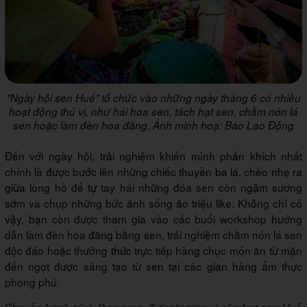
"Ngày hội sen Huế" tổ chức vào những ngày tháng 6 có nhiều
hoạt động thú vị, như hái hoa sen, tách hạt sen, chằm nón lá
sen hoặc làm đèn hoa đăng. Ảnh minh hoạ: Báo Lao Động
Đến với ngày hội, trải nghiệm khiến mình phấn khích nhất
chính là được bước lên những chiếc thuyền ba lá, chèo nhẹ ra
giữa lòng hồ để tự tay hái những đóa sen còn ngậm sương
sớm và chụp những bức ảnh sống ảo triệu like. Không chỉ có
vậy, bạn còn được tham gia vào các buổi workshop hướng
dẫn làm đèn hoa đăng bằng sen, trải nghiệm chằm nón lá sen
độc đáo hoặc thưởng thức trực tiếp hàng chục món ăn từ mặn
đến ngọt được sáng tạo từ sen tại các gian hàng ẩm thực
phong phú.
Chuyến hành trình lãng mạn đi tìm hương vị của hạt sen Huế