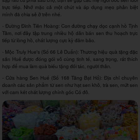
trực tiếp. Nhớ mặc cả một chút và áp dụng mẹo phân biệt
mình đã chia sẻ ở trên nhé.
- Đường Đinh Tiên Hoàng:
Con đường chạy dọc cạnh hồ Tịnh
Tâm, nơi đây tập trung nhiều hộ dân bán sen thu hoạch trực
tiếp từ lòng hồ, chất lượng cực kỳ đảm bảo.
- Mộc Truly Hue's (Số 66 Lê Duẩn):
Thương hiệu quà tặng đặc
sản Huế được đóng gói vô cùng tinh tế, sang trọng, rất thích
hợp để mua làm quà biếu tặng đối tác, người thân.
-
Cửa hàng Sen Huế (Số 168 Tăng Bạt Hổ):
Địa chỉ chuyên
doanh các sản phẩm từ sen như hạt sen khô, trà sen, mứt sen
với cam kết chất lượng chính gốc Cố đô.