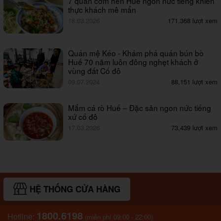
7 quán cơm hến Huế ngon nức tiếng khiến
thực khách mê mẩn
18.03.2026
171,368 lượt xem
Quán mệ Kéo - Khám phá quán bún bò
Huế 70 năm luôn đông nghẹt khách ở
vùng đất Cố đô
09.07.2024
88,151 lượt xem
Mắm cá rò Huế – Đặc sản ngon nức tiếng
xứ cố đô
17.03.2026
73,439 lượt xem
HỆ THỐNG CỬA HÀNG
1800.6198
Hotline:
(miễn phí 09:00 - 22:00)