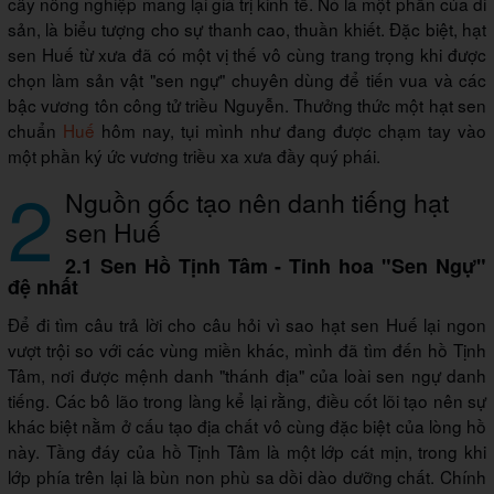
cây nông nghiệp mang lại giá trị kinh tế. Nó là một phần của di
sản, là biểu tượng cho sự thanh cao, thuần khiết. Đặc biệt, hạt
sen Huế từ xưa đã có một vị thế vô cùng trang trọng khi được
chọn làm sản vật "sen ngự" chuyên dùng để tiến vua và các
bậc vương tôn công tử triều Nguyễn. Thưởng thức một hạt sen
chuẩn
Huế
hôm nay, tụi mình như đang được chạm tay vào
một phần ký ức vương triều xa xưa đầy quý phái.
2
Nguồn gốc tạo nên danh tiếng hạt
sen Huế
2.1 Sen Hồ Tịnh Tâm - Tinh hoa "Sen Ngự"
đệ nhất
Để đi tìm câu trả lời cho câu hỏi vì sao hạt sen Huế lại ngon
vượt trội so với các vùng miền khác, mình đã tìm đến hồ Tịnh
Tâm, nơi được mệnh danh "thánh địa" của loài sen ngự danh
tiếng. Các bô lão trong làng kể lại rằng, điều cốt lõi tạo nên sự
khác biệt nằm ở cấu tạo địa chất vô cùng đặc biệt của lòng hồ
này. Tầng đáy của hồ Tịnh Tâm là một lớp cát mịn, trong khi
lớp phía trên lại là bùn non phù sa dồi dào dưỡng chất. Chính