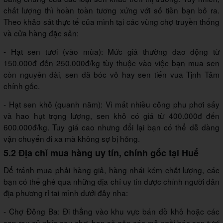
chất lượng thì hoàn toàn tương xứng với số tiền bạn bỏ ra.
Theo khảo sát thực tế của mình tại các vùng chợ truyền thống
và cửa hàng đặc sản:
-
Hạt sen tươi (vào mùa):
Mức giá thường dao động từ
150.000đ đến 250.000đ/kg tùy thuộc vào việc bạn mua sen
còn nguyên đài, sen đã bóc vỏ hay sen tiến vua Tịnh Tâm
chính gốc.
- Hạt sen khô (quanh năm):
Vì mất nhiều công phu phơi sấy
và hao hụt trọng lượng, sen khô có giá từ 400.000đ đến
600.000đ/kg. Tuy giá cao nhưng đổi lại bạn có thể dễ dàng
vận chuyển đi xa mà không sợ bị hỏng.
5.2 Địa chỉ mua hàng uy tín, chính gốc tại Huế
Để tránh mua phải hàng giả, hàng nhái kém chất lượng, các
bạn có thể ghé qua những địa chỉ uy tín được chính người dân
địa phương rỉ tai mình dưới đây nha:
- Chợ Đông Ba:
Đi thẳng vào khu vực bán đồ khô hoặc các
sạp rau củ phía sau chợ, bạn sẽ gặp các mệ ngồi bóc sen tươi