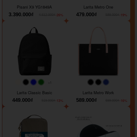
#40454a
#b76e79
#9ad8e7
#ffffff
#faf0e6
#000000
#0000FF
Pisani X9 YG1849A
Larita Metro One
3.390.000₫
479.000₫
-26%
-19%
4.612.000₫
589.000₫
+1
#faf0e6
#000000
#0000FF
#008000
#000000
#000000
#1e35a5
Larita Classic Basic
Larita Metro Work
449.000₫
589.000₫
-13%
-16%
519.000₫
699.000₫