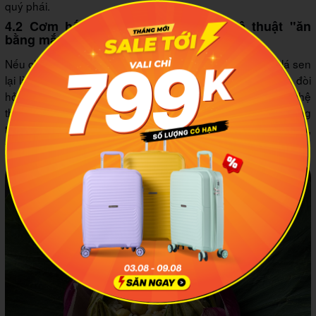
quý phái.
4.2 Cơm hấp lá sen - Đỉnh cao nghệ thuật "ăn
bằng mắt" của cung đình
Nếu chè sen là món tráng miệng thanh tao thì cơm hấp lá sen
lại là ngôi sao sáng giá trên bàn tiệc mặn. Đây là món ăn đòi
hỏi sự bày biện và phối màu vô cùng công phu của nghệ
thuật ẩm thực cung đình Huế. Hạt cơm được nấu từ gạo nàng
thơm dẻo, trộn đều cùng hạt sen, hạt đậu hà lan, thịt xá xíu,
tôm sông và nấm hương cắt hạt lựu.