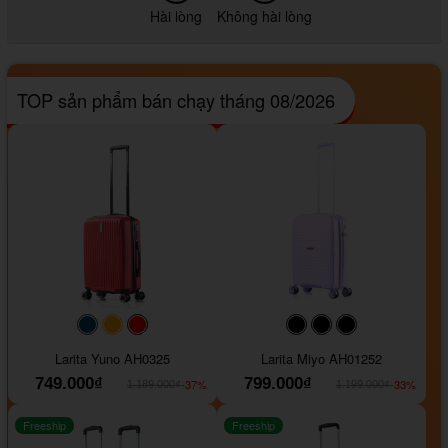
Hài lòng
Không hài lòng
TOP sản phẩm bán chạy tháng 08/2026
#093f69
#ffa500
#FF0000
#000000
#000000
#000000
Larita Yuno AH0325
Larita Miyo AH01252
749.000₫
799.000₫
-37%
-33%
1.189.000₫
1.199.000₫
Freeship
Freeship