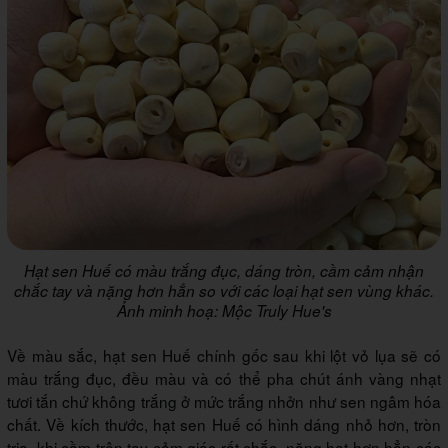
Hạt sen Huế có màu trắng đục, dáng tròn, cầm cảm nhận
chắc tay và nặng hơn hẳn so với các loại hạt sen vùng khác.
Ảnh minh hoạ: Mộc Truly Hue's
Về màu sắc, hạt sen Huế chính gốc sau khi lột vỏ lụa sẽ có
màu trắng đục, đều màu và có thể pha chút ánh vàng nhạt
tươi tắn chứ không trắng ở mức trắng nhởn như sen ngâm hóa
chất. Về kích thước, hạt sen Huế có hình dáng nhỏ hơn, tròn
trịa, khi cầm trên tay cảm giác rất chắc, nặng hạt hơn hẳn các