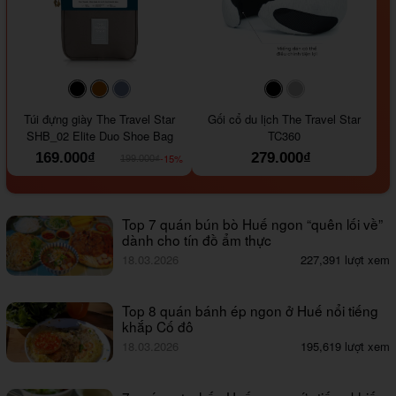
#000000
#964B00
#647290
#000000
#a9a9a9
Túi đựng giày The Travel Star
Gối cổ du lịch The Travel Star
SHB_02 Elite Duo Shoe Bag
TC360
169.000₫
279.000₫
-15%
199.000₫
Top 7 quán bún bò Huế ngon “quên lối về”
dành cho tín đồ ẩm thực
18.03.2026
227,391 lượt xem
Top 8 quán bánh ép ngon ở Huế nổi tiếng
khắp Cố đô
18.03.2026
195,619 lượt xem