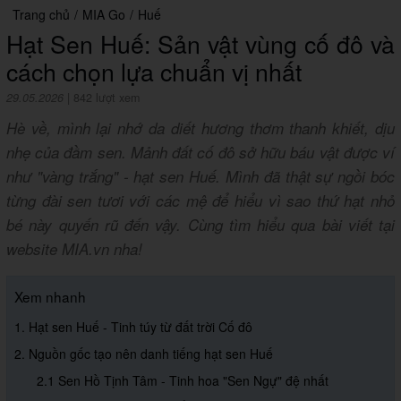
Trang chủ
/
MIA Go
/
Huế
Hạt Sen Huế: Sản vật vùng cố đô và
cách chọn lựa chuẩn vị nhất
29.05.2026
|
842 lượt xem
Hè về, mình lại nhớ da diết hương thơm thanh khiết, dịu
nhẹ của đầm sen. Mảnh đất cố đô sở hữu báu vật được ví
như "vàng trắng" - hạt sen Huế. Mình đã thật sự ngồi bóc
từng đài sen tươi với các mệ để hiểu vì sao thứ hạt nhỏ
bé này quyến rũ đến vậy. Cùng tìm hiểu qua bài viết tại
website MIA.vn nha!
Xem nhanh
1. Hạt sen Huế - Tinh túy từ đất trời Cố đô
2. Nguồn gốc tạo nên danh tiếng hạt sen Huế
2.1 Sen Hồ Tịnh Tâm - Tinh hoa "Sen Ngự" đệ nhất