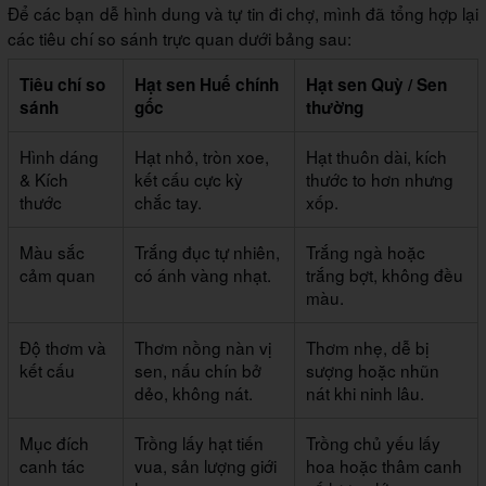
Để các bạn dễ hình dung và tự tin đi chợ, mình đã tổng hợp lại
các tiêu chí so sánh trực quan dưới bảng sau:
Tiêu chí so
Hạt sen Huế chính
Hạt sen Quỳ / Sen
sánh
gốc
thường
Hình dáng
Hạt nhỏ, tròn xoe,
Hạt thuôn dài, kích
& Kích
kết cấu cực kỳ
thước to hơn nhưng
thước
chắc tay.
xốp.
Màu sắc
Trắng đục tự nhiên,
Trắng ngà hoặc
cảm quan
có ánh vàng nhạt.
trắng bợt, không đều
màu.
Độ thơm và
Thơm nồng nàn vị
Thơm nhẹ, dễ bị
kết cấu
sen, nấu chín bở
sượng hoặc nhũn
dẻo, không nát.
nát khi ninh lâu.
Mục đích
Trồng lấy hạt tiến
Trồng chủ yếu lấy
canh tác
vua, sản lượng giới
hoa hoặc thâm canh