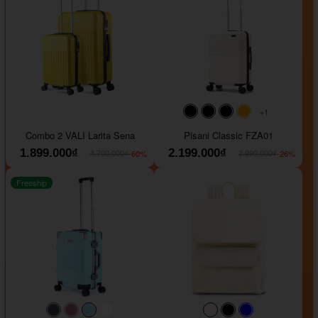
+1
#000000
#000000
#000000
#ffa500
Combo 2 VALI Larita Sena
Pisani Classic FZA01
1.899.000₫
2.199.000₫
-60%
-26%
4.700.000₫
2.990.000₫
Freeship