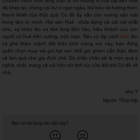
đã khép lại, nhưng cái dư vị ngọt ngào, bùi béo và hương thơm
thanh khiết của thức quà Cố đô ấy vẫn còn vương vấn mãi
trong tâm trí mình. Hạt sen Huế chứa đựng cả cái nét chắt
chiu, sự khéo léo và tấm lòng đôn hậu, hiếu khách của con
người xứ Huế kiên cường, mộc mạc.
Nếu có dịp xách
balo
lên
và ghé thăm mảnh đất thần kinh mộng mơ này, bạn đừng
quên chọn mua vài gói hạt sen khô gói ghém cẩn thận đem
về làm quà cho gia đình nhé. Đó chắc chắn sẽ là món quà ý
nghĩa nhất, mang cả cái hồn cốt tinh túy của đất trời Cố đô về
nhà.
Như Ý
Nguồn: Tổng hợp
Bạn có hài lòng bài viết này?