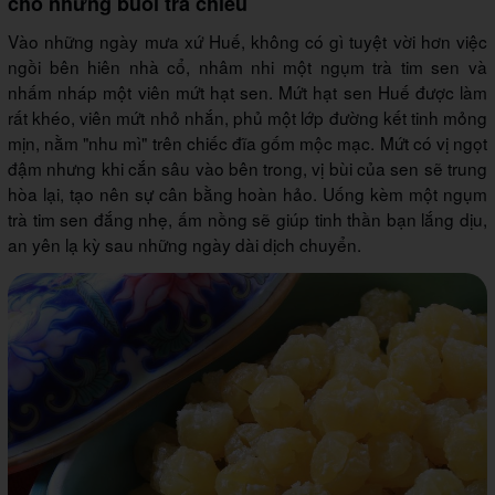
cho những buổi trà chiều
Vào những ngày mưa xứ Huế, không có gì tuyệt vời hơn việc
ngồi bên hiên nhà cổ, nhâm nhi một ngụm trà tim sen và
nhấm nháp một viên mứt hạt sen. Mứt hạt sen Huế được làm
rất khéo, viên mứt nhỏ nhắn, phủ một lớp đường kết tinh mỏng
mịn, nằm "nhu mì" trên chiếc đĩa gốm mộc mạc. Mứt có vị ngọt
đậm nhưng khi cắn sâu vào bên trong, vị bùi của sen sẽ trung
hòa lại, tạo nên sự cân bằng hoàn hảo. Uống kèm một ngụm
trà tim sen đắng nhẹ, ấm nồng sẽ giúp tinh thần bạn lắng dịu,
an yên lạ kỳ sau những ngày dài dịch chuyển.