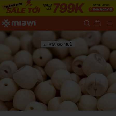
← MIA GO HUẾ