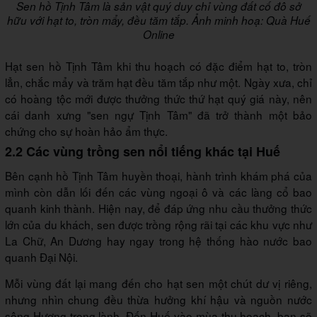
Sen hồ Tịnh Tâm là sản vật quý duy chỉ vùng đất cố đô sở
hữu với hạt to, tròn mẩy, đều tăm tắp. Ảnh minh hoạ: Quà Huế
Online
Hạt sen hồ Tịnh Tâm khi thu hoạch có đặc điểm hạt to, tròn
lẳn, chắc mẩy và trăm hạt đều tăm tắp như một. Ngày xưa, chỉ
có hoàng tộc mới được thưởng thức thứ hạt quý giá này, nên
cái danh xưng "sen ngự Tịnh Tâm" đã trở thành một bảo
chứng cho sự hoàn hảo ẩm thực.
2.2 Các vùng trồng sen nổi tiếng khác tại Huế
Bên cạnh hồ Tịnh Tâm huyền thoại, hành trình khám phá của
mình còn dẫn lối đến các vùng ngoại ô và các làng cổ bao
quanh kinh thành. Hiện nay, để đáp ứng nhu cầu thưởng thức
lớn của du khách, sen được trồng rộng rãi tại các khu vực như
La Chữ, An Dương hay ngay trong hệ thống hào nước bao
quanh Đại Nội.
Mỗi vùng đất lại mang đến cho hạt sen một chút dư vị riêng,
nhưng nhìn chung đều thừa hưởng khí hậu và nguồn nước
sông Hương trong lành. Đến Huế vào mùa thu hoạch, bạn sẽ