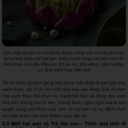
Cơm hấp lá sen có mùi thơm đượm nồng nàn của lá sen tươi,
lại có béo béo của hạt sen, điểm xuyết cùng các loại món ăn
kèm khác như đậu Hà Lan, thịt xá xíu, tôm sông, nấm hương,
v.v. Ảnh minh hoạ: Nét Huế
Tất cả được gói gọn gàng bên trong một chiếc lá sen già màu
xanh thẫm, tạo hình như một đóa hoa sen đang búp rồi đem
hấp cách thủy. Khi phục vụ, người bồi bàn sẽ dùng dao rạch
nhẹ bốn đường trên lá sen, hương thơm ngào ngạt của lá sen
quyện cùng mùi thơm của cơm và hạt sen ùa ra, đánh thức
mọi giác quan của thực khách ngay lập tức.
4.3 Mứt hạt sen và Trà tim sen - Thức quà tinh tế