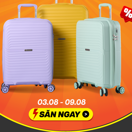
suôn sẻ hơn và tham gia được nhiều hoạt động thú vị thì thời
nhất chính là từ tháng 4 đến tháng 8
ng dẫn di chuyển đến Mũi Né