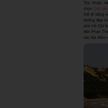
Tùy thuộc v
chọn
Các phư
thể đi bằng 
đường đẹp mê
phố Hồ Chí Mi
đến Phan Thi
các địa điểm 