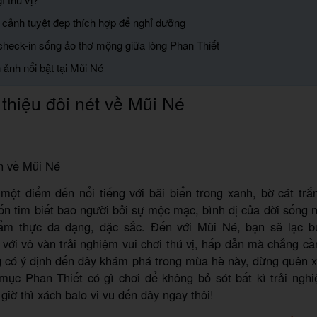
 cảnh tuyệt đẹp thích hợp để nghỉ dưỡng
check-in sống ảo thơ mộng giữa lòng Phan Thiết
 ảnh nổi bật tại Mũi Né
 thiệu đôi nét về Mũi Né
n về Mũi Né
một điểm đến nổi tiếng với bãi biển trong xanh, bờ cát trắ
n tim biết bao người bởi sự mộc mạc, bình dị của đời sống 
ẩm thực đa dạng, đặc sắc. Đến với Mũi Né, bạn sẽ lạc b
 với vô vàn trải nghiệm vui chơi thú vị, hấp dẫn mà chẳng cần
 có ý định đến đây khám phá trong mùa hè này, đừng quên
mục Phan Thiết có gì chơi để không bỏ sót bất kì trải ngh
giờ thì xách balo vi vu đến đây ngay thôi!