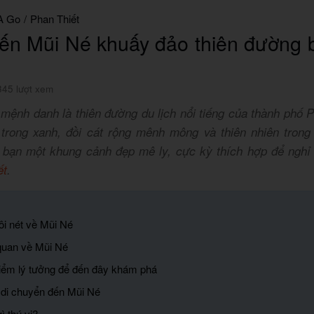
A Go
/
Phan Thiết
ến Mũi Né khuấy đảo thiên đường 
345 lượt xem
mệnh danh là thiên đường du lịch nổi tiếng của thành phố P
 trong xanh, đồi cát rộng mênh mông và thiên nhiên trong
bạn một khung cảnh đẹp mê ly, cực kỳ thích hợp để nghỉ
ết
.
đôi nét về Mũi Né
quan về Mũi Né
điểm lý tưởng để đến đây khám phá
 di chuyển đến Mũi Né
ì thú vị?