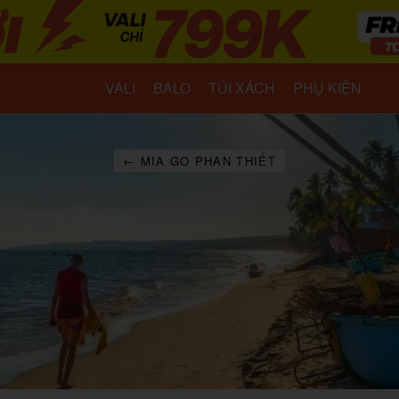
VALI
BALO
TÚI XÁCH
PHỤ KIỆN
← MIA GO PHAN THIẾT