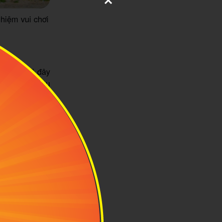
ghiệm vui chơi
n bạn tới đây
ia được nhiều
8. Lúc này Mũi
ải nghiệm các
nên bạn có thể