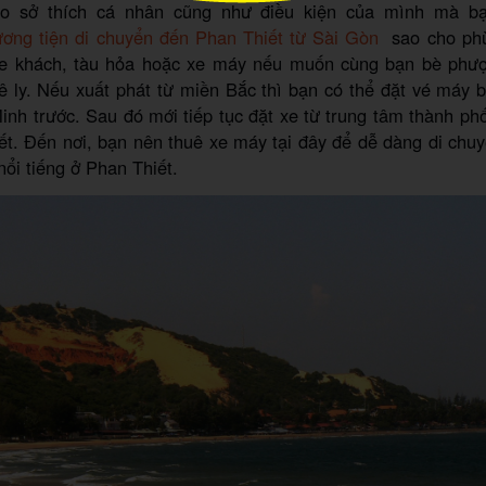
ào sở thích cá nhân cũng như điều kiện của mình mà bạ
ơng tiện di chuyển đến Phan Thiết từ Sài Gòn
sao cho phù
xe khách, tàu hỏa hoặc xe máy nếu muốn cùng bạn bè phư
 ly. Nếu xuất phát từ miền Bắc thì bạn có thể đặt vé máy 
nh trước. Sau đó mới tiếp tục đặt xe từ trung tâm thành ph
ết. Đến nơi, bạn nên thuê xe máy tại đây để dễ dàng di chu
nổi tiếng ở Phan Thiết.