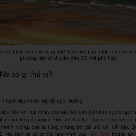
ào sở thích cá nhân cũng như điều kiện của mình mà bạn có 
phương tiện di chuyển đến Mũi Né phù hợp
Né có gì thú vị?
h tuyệt đẹp thích hợp để nghỉ dưỡng
 đầu tiên khi đặt chân đến Mũi Né làm biết bao người ngỡ 
 nhiên vô cùng ấn tượng. Đến với Mũi Né, bạn sẽ được chiêm
 mênh mông, bao la cùng những bờ cát trải dài bất tận. 
i Né, bạn sẽ có cơ hội hòa mình vào
Hòn Rơm
hoang sơ,