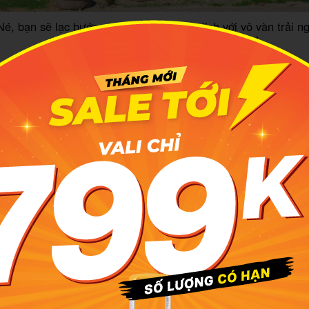
é, bạn sẽ lạc bước vào thiên đường du lịch với vô vàn trải n
thú vị, hấp dẫn mà chẳng cần lo về giá cả
m lý tưởng để đến đây khám phá
nắng ráo, mát mẻ quanh năm, Mũi Né luôn sẵn sàng chào đó
 cứ lúc nào. Tuy nhiên để chuyến đi suôn sẻ hơn và tham g
 vị thì thời gian lý tưởng nhất chính là từ tháng 4 đến tháng 
ắng nhiều nên cực kỳ thích hợp cho những ai mong muốn tr
 nước. Ánh nắng trong những tháng này cũng không quá gắt 
i chơi, chụp ảnh, tắm biển.