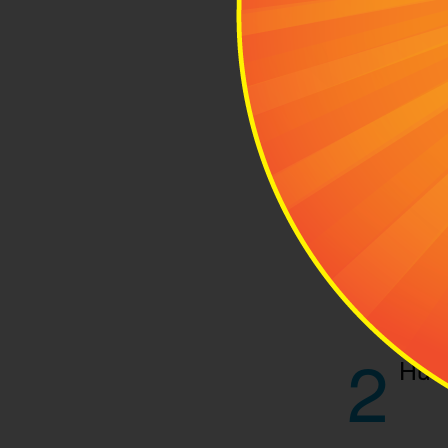
Để chuyến đi 
2
Hướ