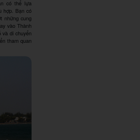
n có thể lựa
 hợp. Bạn có
ợt những cung
bay vào Thành
ố và di chuyển
yển tham quan