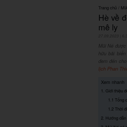
Trang chủ
/
MI
Hè về đ
mê ly
27.09.2023
|
6,
Mũi Né được 
hữu bãi biển
đem đến cho 
lịch Phan Thi
Xem nhanh
1. Giới thiệu 
1.1 Tổng 
1.2 Thời 
2. Hướng dẫn
3. Mũi Né có g