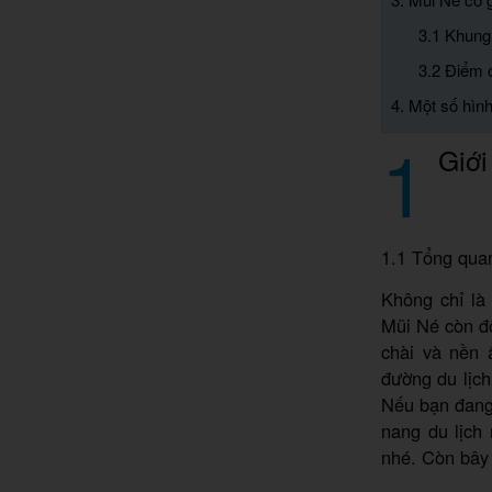
3.1 Khung
3.2 Điểm 
4. Một số hình
1
Giới
1.1 Tổng qua
Không chỉ là 
Mũi Né còn đố
chài và nền 
đường du lịch
Nếu bạn đang
nang du lịch 
nhé. Còn bây 