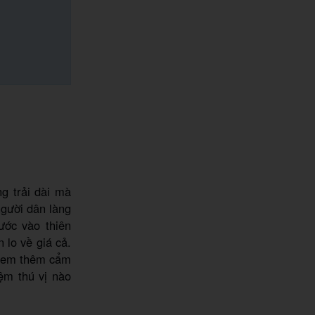
ng trải dài mà
người dân làng
ước vào thiên
 lo về giá cả.
 xem thêm cẩm
iệm thú vị nào