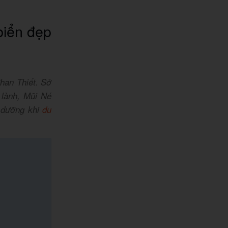
biển đẹp
han Thiết. Sở
 lành, Mũi Né
 dưỡng khi
du