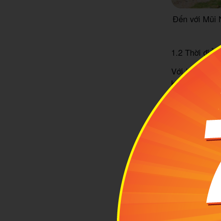
Đến với Mũi N
1.2 Thời điể
Với khí hậu 
khám phá bất
hoạt động thú
Né ít mưa, n
trò chơi dưới
thỏa thích vu