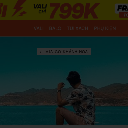
VALI
BALO
TÚI XÁCH
PHỤ KIỆN
← MIA GO KHÁNH HÒA