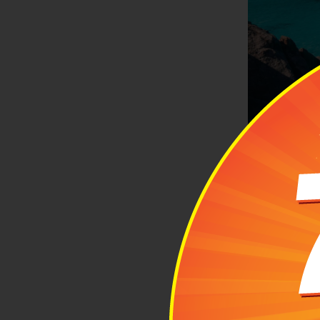
Đảo Bình Hư
Còn gọi là H
Bình Tiên – V
2km2, chủ yế
mở rộng, nơi
định phải đế