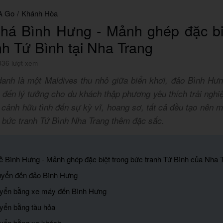
A Go
/
Khánh Hòa
há Bình Hưng - Mảnh ghép đặc biệ
nh Tứ Bình tại Nha Trang
836 lượt xem
nh là một Maldives thu nhỏ giữa biển khơi, đảo Bình H
 đến lý tưởng cho du khách thập phương yêu thích trải ngh
 cảnh hữu tình đến sự kỳ vĩ, hoang sơ, tất cả đều tạo nên 
 bức tranh Tứ Bình Nha Trang thêm đặc sắc.
 về Bình Hưng - Mảnh ghép đặc biệt trong bức tranh Tứ Bình của Nha 
huyển đến đảo Bình Hưng
uyển bằng xe máy đến Bình Hưng
uyển bằng tàu hỏa
uyển bằng xe khách