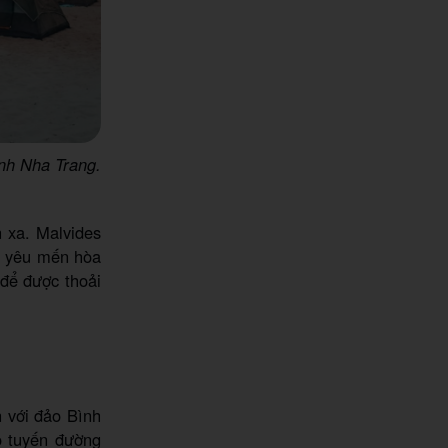
nh Nha Trang.
 xa. Malvides
g yêu mến hòa
 để được thoải
 với đảo Bình
o tuyến đường