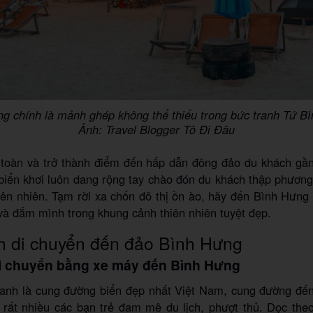
g chính là mảnh ghép không thể thiếu trong bức tranh Tứ Bì
Ảnh: Travel Blogger Tô Đi Đâu
 toàn và trở thành điểm đến hấp dẫn đông đảo du khách gần
 biển khơi luôn dang rộng tay chào đón du khách thập phươn
ên nhiên. Tạm rời xa chốn đô thị ồn ào, hãy đến Bình Hưng
và đắm mình trong khung cảnh thiên nhiên tuyệt đẹp.
h di chuyển đến đảo Bình Hưng
Di chuyển bằng xe máy đến Bình Hưng
nh là cung đường biển đẹp nhất Việt Nam, cung đường đến
 rất nhiều các bạn trẻ đam mê du lịch, phượt thủ. Dọc the