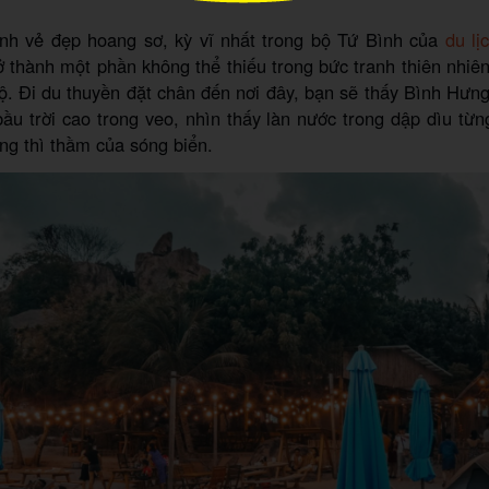
nh vẻ đẹp hoang sơ, kỳ vĩ nhất trong bộ Tứ Bình của
du l
 thành một phần không thể thiếu trong bức tranh thiên nhiê
 Đi du thuyền đặt chân đến nơi đây, bạn sẽ thấy Bình Hưng
ầu trời cao trong veo, nhìn thấy làn nước trong dập dìu từ
ng thì thầm của sóng biển.