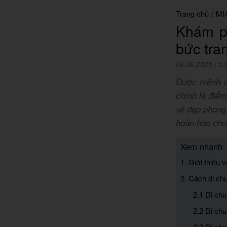
Trang chủ
/
MI
Khám p
bức tra
06.06.2025
|
5,
Được mệnh da
chính là điểm
vẻ đẹp phong
hoàn hảo cho
Xem nhanh
1. Giới thiệu
2. Cách di c
2.1 Di ch
2.2 Di ch
2.3 Di ch