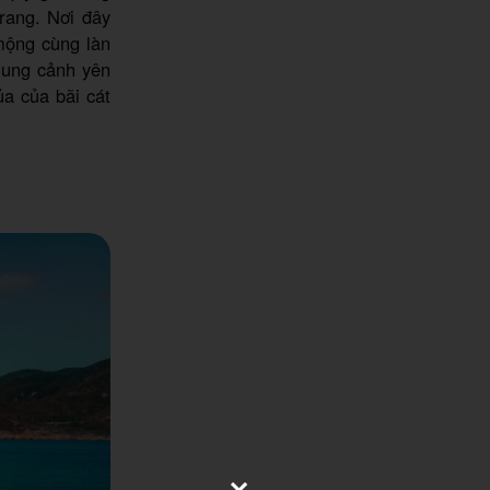
rang. Nơi đây
mộng cùng làn
hung cảnh yên
a của bãi cát