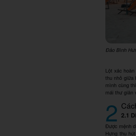
Đảo Bình Hưn
Lột xác hoàn
thu nhỏ giữa
mình cùng thi
mái thư giãn 
2
Các
2.1 
Được mệnh da
Hưng thu hút