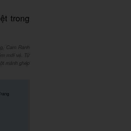
t trong
ưng, Cam Ranh
iệm mới vẻ. Từ
một mảnh ghép
Trang