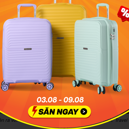
n ra với vẻ đẹp hoang sơ, lung linh và quyến rũ. Ảnh: Travel
Đâu