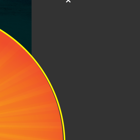
 Ảnh: Travel
ủa cung đường
 tích chưa đầy
đường xá được
 tiếng và nhất