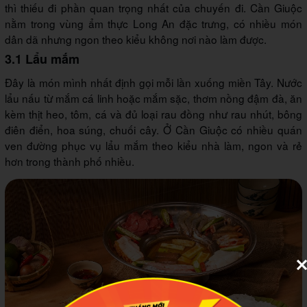
thì thiếu đi phần quan trọng nhất của chuyến đi. Cần Giuộc
nằm trong vùng ẩm thực Long An đặc trưng, có nhiều món
dân dã nhưng ngon theo kiểu không nơi nào làm được.
3.1 Lẩu mắm
Đây là món mình nhất định gọi mỗi lần xuống miền Tây. Nước
lẩu nấu từ mắm cá linh hoặc mắm sặc, thơm nồng đậm đà, ăn
kèm thịt heo, tôm, cá và đủ loại rau đồng như rau nhút, bông
điên điển, hoa súng, chuối cây. Ở Cần Giuộc có nhiều quán
ven đường phục vụ lẩu mắm theo kiểu nhà làm, ngon và rẻ
hơn trong thành phố nhiều.