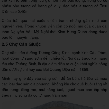
thế kỷ 19. Bên trong lưu giữ hơn 100 bức tượng, trong đó có
nhiều pho tượng cổ bằng gỗ quý, đặc biệt là tượng cổ Tiêu
Diện cao 0,40m.
Chùa trải qua hai cuộc chiến tranh nhưng gần như còn
nguyên vẹn. Trong khuôn viên còn có ngôi mộ của quan đại
thần Nguyễn Văn Mỹ Ngôi thời Kiến Hưng Quốc đang được
bảo tồn nguyên trạng.
2.5 Chợ Cần Giuộc
Chợ nằm trên đường Trương Công Định, cạnh kinh Cầu Tràm,
hoạt động từ sáng sớm đến chiều tối. Nơi đây trước kia mang
tên chợ Trường Bình, là địa điểm diễn ra cuộc khởi nghĩa nông
dân dưới sự chỉ huy của Bùi Quang Diệu năm 1859.
Mình hay ghé đây vào sáng sớm để ăn bún, hủ tiếu và mua
các loại đặc sản địa phương. Không khí chợ quê buổi sáng rất
đặc trưng: tiếng rao, mùi hàng tươi, người mua bán tấp nập
theo nhịp sống đã có từ hàng trăm năm.