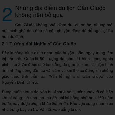
2
Những địa điểm du lịch Cần Giuộc
không nên bỏ qua
Cần Giuộc không phải điểm du lịch ồn ào, nhưng mỗi
nơi mình ghé đến đều có câu chuyện riêng đủ để ngồi lại lâu
hơn dự định.
2.1 Tượng đài Nghĩa sĩ Cần Giuộc
Đây là công trình điểm nhấn của huyện, nằm ngay trung tâm
thị trấn trên Quốc lộ 50. Tượng đài gồm 11 hình tượng nghĩa
binh cao 2,7m được chế tác bằng đá granite xám, tái hiện hình
ảnh những nông dân áo vải cầm vũ khí thô sơ đứng lên chống
giặc theo tinh thần bài "Văn tế nghĩa sĩ Cần Giuộc" của
Nguyễn Đình Chiểu.
Đứng trước tượng đài vào buổi sáng sớm, mình thấy rõ cái hào
khí bi tráng mà nhà thơ mù đã ghi lại bằng chữ hơn 160 năm
trước, nay được chạm khắc thành đá. Khu vực xung quanh có
nhà trưng bày và bia Văn tế, vào cổng tự do.