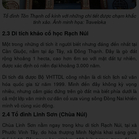
Tổ đình Tôn Thạnh cổ kính với những chi tiết được chạm khắc
tinh xảo. Ảnh minh họa: Traveloka
2.3 Di tích khảo cổ học Rạch Núi
Một trong những di tích ít người biết nhưng đáng đến nhất tại
Cần Giuộc, nằm tại ấp Tây, xã Đông Thạnh. Đây là gò đất
rộng khoảng 1 hecta, cao hơn 6m so với mặt đất tự nhiên,
được xác định có niên đại khoảng 3.000 năm.
Di tích đã được Bộ VHTTDL công nhận là di tích lịch sử văn
hóa quốc gia từ năm 1999. Mình đến đây không kỳ vọng
nhiều, nhưng cảm giác đứng trên gò đất mà biết phía dưới là
cả một lớp văn minh cư dân cổ xưa vùng sông Đồng Nai khiến
mình vô cùng xúc động.
2.4 Tổ đình Linh Sơn (Chùa Núi)
Chùa Linh Sơn nằm ngay trong khu di tích Rạch Núi, tại xã
Phước Vĩnh Tây, do hòa thượng Minh Nghĩa khai sáng giữa