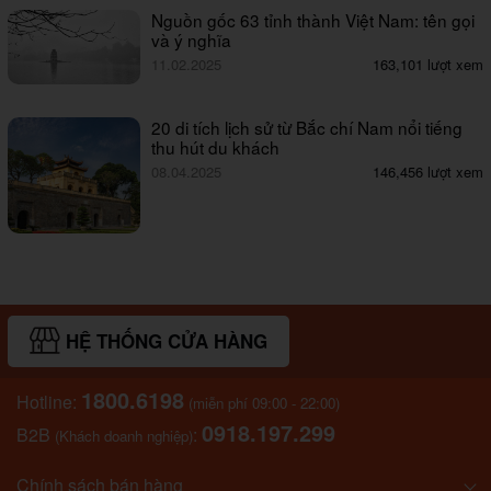
Nguồn gốc 63 tỉnh thành Việt Nam: tên gọi
và ý nghĩa
11.02.2025
163,101 lượt xem
20 di tích lịch sử từ Bắc chí Nam nổi tiếng
thu hút du khách
08.04.2025
146,456 lượt xem
HỆ THỐNG CỬA HÀNG
1800.6198
Hotline:
(miễn phí 09:00 - 22:00)
0918.197.299
B2B
:
(Khách doanh nghiệp)
Chính sách bán hàng