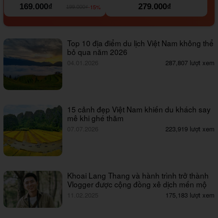
169.000₫
279.000₫
-15%
199.000₫
Top 10 địa điểm du lịch Việt Nam không thể
bỏ qua năm 2026
04.01.2026
287,807 lượt xem
15 cảnh đẹp Việt Nam khiến du khách say
mê khi ghé thăm
07.07.2026
223,919 lượt xem
Khoai Lang Thang và hành trình trở thành
Vlogger được cộng đồng xê dịch mến mộ
11.02.2025
175,183 lượt xem