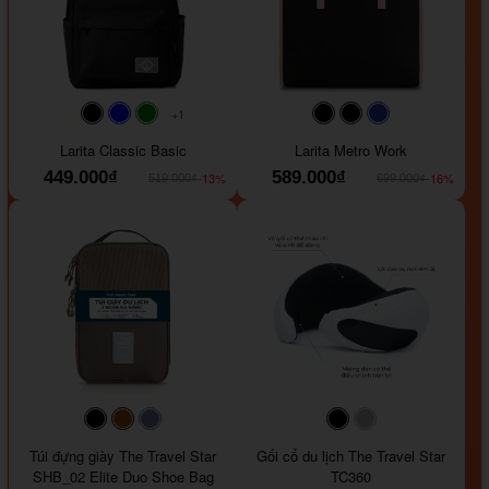
+1
#faf0e6
#000000
#0000FF
#008000
#000000
#000000
#1e35a5
Larita Classic Basic
Larita Metro Work
449.000₫
589.000₫
-13%
-16%
519.000₫
699.000₫
#000000
#964B00
#647290
#000000
#a9a9a9
Túi đựng giày The Travel Star
Gối cổ du lịch The Travel Star
SHB_02 Elite Duo Shoe Bag
TC360