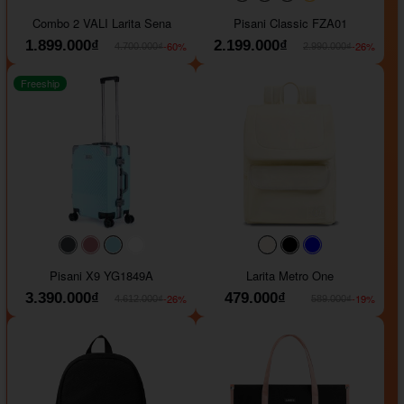
#000000
#000000
#000000
#ffa500
Combo 2 VALI Larita Sena
Pisani Classic FZA01
1.899.000₫
2.199.000₫
-60%
-26%
4.700.000₫
2.990.000₫
Freeship
#40454a
#b76e79
#9ad8e7
#ffffff
#faf0e6
#000000
#0000FF
Pisani X9 YG1849A
Larita Metro One
3.390.000₫
479.000₫
-26%
-19%
4.612.000₫
589.000₫