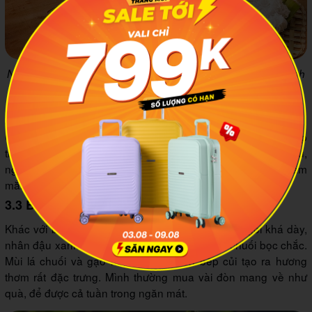
Nồi lẩu mắm đầy ắp topping hấp dẫn tại Cần Giuộc. Ảnh minh
họa: Tây Ninh
3.2 Cá lóc nướng trui
Cá lóc đồng tươi vùi trong đất sét hoặc rơm rạ, nướng trực tiếp
trên lửa cho đến khi chín thơm. Lột da ra, thịt cá trắng phau,
ngọt tự nhiên, mình cuốn cùng rau sống, bánh tráng, chấm
mắm me là đủ no và no lâu.
3.3 Bánh tét Long An
Khác với bánh tét miền Trung, bánh tét Long An gói khá dày,
nhân đậu xanh nguyên hạt kết hợp thịt mỡ, lá chuối bọc chắc.
Mùi lá chuối và gạo nếp nấu lâu trên bếp củi tạo ra hương
thơm rất đặc trưng. Mình thường mua vài đòn mang về như
quà, để được cả tuần trong ngăn mát.