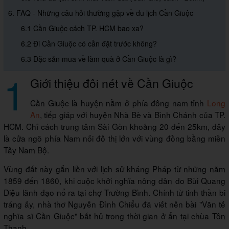
6. FAQ - Những câu hỏi thường gặp về du lịch Cần Giuộc
6.1 Cần Giuộc cách TP. HCM bao xa?
6.2 Đi Cần Giuộc có cần đặt trước không?
6.3 Đặc sản mua về làm quà ở Cần Giuộc là gì?
1
Giới thiệu đôi nét về Cần Giuộc
Cần Giuộc là huyện nằm ở phía đông nam tỉnh
Long
An
, tiếp giáp với huyện Nhà Bè và Bình Chánh của TP.
HCM. Chỉ cách trung tâm Sài Gòn khoảng 20 đến 25km, đây
là cửa ngõ phía Nam nối đô thị lớn với vùng đồng bằng miền
Tây Nam Bộ.
Vùng đất này gắn liền với lịch sử kháng Pháp từ những năm
1859 đến 1860, khi cuộc khởi nghĩa nông dân do Bùi Quang
Diệu lãnh đạo nổ ra tại chợ Trường Bình. Chính từ tinh thần bi
tráng ấy, nhà thơ Nguyễn Đình Chiểu đã viết nên bài "Văn tế
nghĩa sĩ Cần Giuộc" bất hủ trong thời gian ở ẩn tại chùa Tôn
Thạnh.