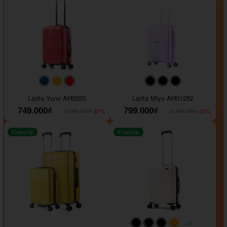
#093f69
#ffa500
#FF0000
#000000
#000000
#000000
Larita Yuno AH0325
Larita Miyo AH01252
749.000₫
799.000₫
-37%
-33%
1.189.000₫
1.199.000₫
Freeship
Freeship
+1