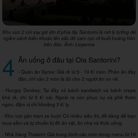
Khu vực 2 cối xay gió lớn ở phía tây Santorini là nơi lý tưởng để
ngắm cảnh biển khoác lên sắc đỏ cam rực rỡ buổi hoàng hôn
trên đảo. Ảnh: Lioyerma
4
Ăn uống ở đâu tại Oia Santorini?
- Quán ăn Gyros: Giá rẻ từ 5 - 10 €/ món. Phần ăn đầy
đặn, chỉ cần 2 món là đủ cho 2 người ăn no nê.
- Hungry Donkey: Tại đây có bánh sandwich và bánh crepe
khá rẻ, chỉ từ 5 €/ cái. Ngoài ra còn phục vụ cà phê thơm
ngon, đậm vị chỉ khoảng 3 €/ ly.
- Khu vực gần trạm xe buýt: Có nhiều siêu thị, dễ dàng để bạn
mua sắm và tự chuẩn bị đồ ăn vặt, ăn nhẹ và thức uống.
- Nhà hàng Thalami: Giá trung bình các món trong menu từ 10