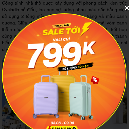
Công trình nhà thờ được xây dựng với phong cách kiến trúc
Cycladic cổ điển, tạo nên sự tương phản màu sắc bằng việc
sử dụng 2 tông màu chính. Đó là màu trắng và màu xanh
dương. Giữa những bức tường trắng tinh, phần mái vòm xanh
thẫm của nhà thờ nổi bật lên vô cùng bắt mắt. Khi kết hợp
cùng những mái nhà màu xanh trên khắp hòn đảo trở thành
biểu tượng không chỉ của Oia Santorini mà còn cả Hy Lạp nói
chung.