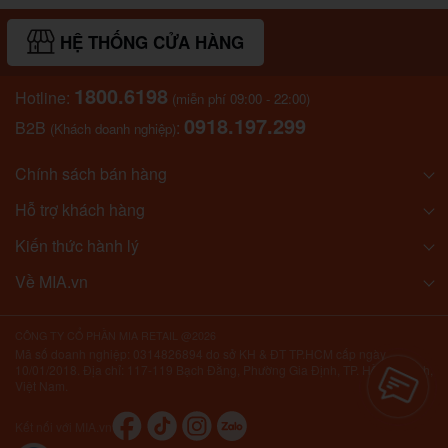
HỆ THỐNG CỬA HÀNG
1800.6198
Hotline:
(miễn phí 09:00 - 22:00)
0918.197.299
B2B
:
(Khách doanh nghiệp)
Chính sách bán hàng
Hỗ trợ khách hàng
Kiến thức hành lý
Về MIA.vn
CÔNG TY CỔ PHẦN MIA RETAIL @2026
Mã số doanh nghiệp: 0314826894 do sở KH & ĐT TP.HCM cấp ngày
10/01/2018. Địa chỉ: 117-119 Bạch Đằng, Phường Gia Định, TP. Hồ Chí Minh,
Việt Nam.
Kết nối với MIA.vn