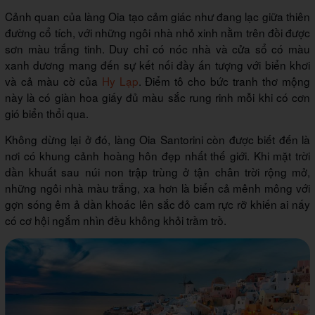
Cảnh quan của làng Oia tạo cảm giác như đang lạc giữa thiên
đường cổ tích, với những ngôi nhà nhỏ xinh nằm trên đồi được
sơn màu trắng tinh. Duy chỉ có nóc nhà và cửa sổ có màu
xanh dương mang đến sự kết nối đầy ấn tượng với biển khơi
và cả màu cờ của
Hy Lạp
. Điểm tô cho bức tranh thơ mộng
này là có giàn hoa giấy đủ màu sắc rung rinh mỗi khi có cơn
gió biển thổi qua.
Không dừng lại ở đó, làng Oia Santorini còn được biết đến là
nơi có khung cảnh hoàng hôn đẹp nhất thế giới. Khi mặt trời
dần khuất sau núi non trập trùng ở tận chân trời rộng mở,
những ngôi nhà màu trắng, xa hơn là biển cả mênh mông với
gợn sóng êm ả dần khoác lên sắc đỏ cam rực rỡ khiến ai nấy
có cơ hội ngắm nhìn đều không khỏi trầm trồ.