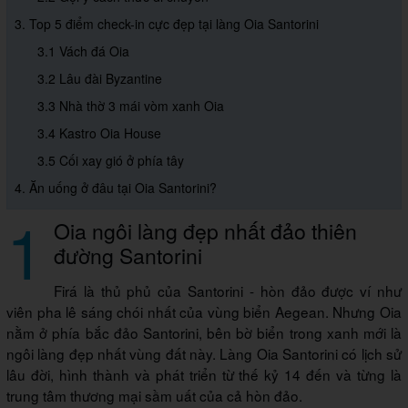
3. Top 5 điểm check-in cực đẹp tại làng Oia Santorini
3.1 Vách đá Oia
3.2 Lâu đài Byzantine
3.3 Nhà thờ 3 mái vòm xanh Oia
3.4 Kastro Oia House
3.5 Cối xay gió ở phía tây
4. Ăn uống ở đâu tại Oia Santorini?
1
Oia ngôi làng đẹp nhất đảo thiên
đường Santorini
Firá là thủ phủ của Santorini - hòn đảo được ví như
viên pha lê sáng chói nhất của vùng biển Aegean. Nhưng Oia
nằm ở phía bắc đảo Santorini, bên bờ biển trong xanh mới là
ngôi làng đẹp nhất vùng đất này. Làng Oia Santorini có lịch sử
lâu đời, hình thành và phát triển từ thế kỷ 14 đến và từng là
trung tâm thương mại sầm uất của cả hòn đảo.