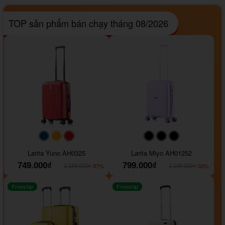
TOP sản phẩm bán chạy tháng 08/2026
#093f69
#ffa500
#FF0000
#000000
#000000
#000000
Larita Yuno AH0325
Larita Miyo AH01252
749.000₫
799.000₫
-37%
-33%
1.189.000₫
1.199.000₫
Freeship
Freeship