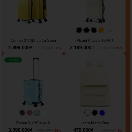
+1
#000000
#000000
#000000
#ffa500
Combo 2 VALI Larita Sena
Pisani Classic FZA01
1.899.000₫
2.199.000₫
-60%
-26%
4.700.000₫
2.990.000₫
Freeship
#40454a
#b76e79
#9ad8e7
#ffffff
#faf0e6
#000000
#0000FF
Pisani X9 YG1849A
Larita Metro One
3.390.000₫
479.000₫
-26%
-19%
4.612.000₫
589.000₫