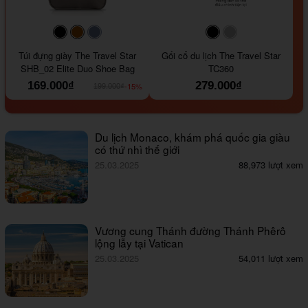
#000000
#964B00
#647290
#000000
#a9a9a9
Túi đựng giày The Travel Star
Gối cổ du lịch The Travel Star
SHB_02 Elite Duo Shoe Bag
TC360
169.000₫
279.000₫
-15%
199.000₫
Du lịch Monaco, khám phá quốc gia giàu
có thứ nhì thế giới
25.03.2025
88,973 lượt xem
Vương cung Thánh đường Thánh Phêrô
lộng lẫy tại Vatican
25.03.2025
54,011 lượt xem