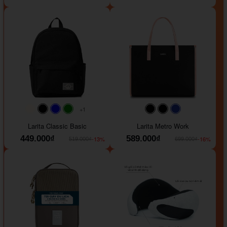
+1
#faf0e6
#000000
#0000FF
#008000
#000000
#000000
#1e35a5
Larita Classic Basic
Larita Metro Work
449.000₫
589.000₫
-13%
-16%
519.000₫
699.000₫