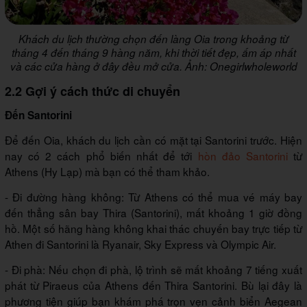
Khách du lịch thường chọn đến làng Oia trong khoảng từ
tháng 4 đến tháng 9 hàng năm, khi thời tiết đẹp, ấm áp nhất
và các cửa hàng ở đây đều mở cửa. Ảnh: Onegirlwholeworld
2.2 Gợi ý cách thức di chuyển
Đến Santorini
Để đến Oia, khách du lịch cần có mặt tại Santorini trước. Hiện
nay có 2 cách phổ biến nhất để tới
hòn đảo Santorini
từ
Athens (Hy Lạp) mà bạn có thể tham khảo.
- Đi đường hàng không: Từ Athens có thể mua vé máy bay
đến thẳng sân bay Thira (Santorini), mất khoảng 1 giờ đồng
hồ. Một số hãng hàng không khai thác chuyến bay trực tiếp từ
Athen đi Santorini là Ryanair, Sky Express và Olympic Air.
- Đi phà: Nếu chọn đi phà, lộ trình sẽ mất khoảng 7 tiếng xuất
phát từ Piraeus của Athens đến Thira Santorini. Bù lại đây là
phương tiện giúp bạn khám phá trọn vẹn cảnh biển Aegean