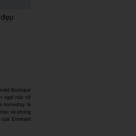
 đẹp
rald Boutique
n ngợi nức nở
ủa homestay là
 màu và phong
g của Emerald