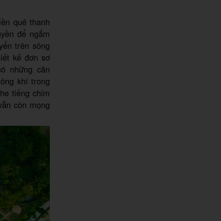
iền quê thanh
huyền để ngắm
yển trên sông
iết kế đơn sơ
có những căn
ông khí trong
ghe tiếng chim
y vẫn còn mọng