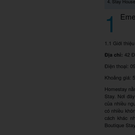
4. Stay Hous
1
Eme
1.1 Giới thiệ
Địa chỉ:
42 Đ
Điện thoại: 0
Khoảng giá: 
Homestay n
Stay. Nơi đâ
của nhiều ngư
có nhiều khô
cách khác nh
Boutique Stay