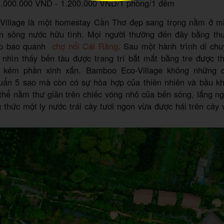
1.000.000 VND - 1.200.000 VND/1 phòng/1 đêm
illage là một homestay Cần Thơ đẹp sang trọng nằm ở m
n sông nước hữu tình. Mọi người thường đến đây bằng t
ẹp bao quanh
chợ nổi Cái Răng
. Sau một hành trình di chu
 nhìn thấy bến tàu được trang trí bắt mắt bằng tre được th
 kém phần xinh xắn. Bamboo Eco-Village không những 
uẩn 5 sao mà còn có sự hòa hợp của thiên nhiên và bầu kh
thể nằm thư giãn trên chiếc võng nhỏ của bến sông, lắng n
 thức một ly nước trái cây tươi ngon vừa được hái trên câ