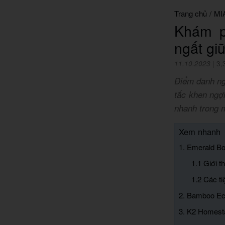
Trang chủ
/
MI
Khám p
ngất gi
11.10.2023
|
3,
Điểm danh ng
tắc khen ngợ
nhanh trong
Xem nhanh
1. Emerald B
1.1 Giới t
1.2 Các t
2. Bamboo Eco
3. K2 Homest