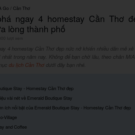
A Go
/
Cần Thơ
há ngay 4 homestay Cần Thơ đ
ữa lòng thành phố
300 lượt xem
ay 4 homestay Cần Thơ đẹp nức nở khiến nhiều dân mê xê 
i nhất trong năm nay. Không để bạn chờ lâu, theo chân MI
 mục
du lịch Cần Thơ
dưới đây bạn nhé.
outique Stay - Homestay Cần Thơ đẹp
hiệu vài nét về Emerald Boutique Stay
iện ích nổi bật của Emerald Boutique Stay - Homestay Cần Thơ đẹp
-Village
ay and Coffee