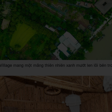
illage mang một mảng thiên nhiên xanh mướt len lỏi bên tr