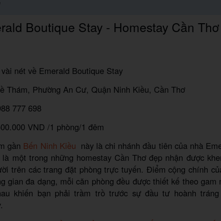
e
rald Boutique Stay - Homestay Cần Thơ
u vài nét về Emerald Boutique Stay
ề Thám, Phường An Cư, Quận Ninh Kiều, Cần Thơ
988 777 698
500.000 VND /1 phòng/1 đêm
ằm gần
Bến Ninh Kiều
này là chi nhánh đầu tiên của nhà Eme
y là một trong những homestay Cần Thơ đẹp nhận được khe
ời trên các trang đặt phòng trực tuyến. Điểm cộng chính c
ng gian đa dạng, mỗi căn phòng đều được thiết kế theo gam
au khiến bạn phải trầm trồ trước sự đầu tư hoành trán
.