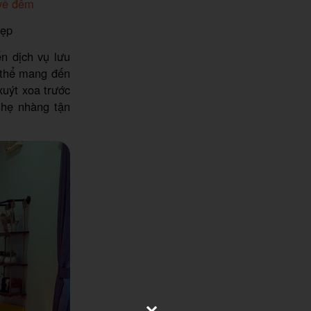
 về đêm
đẹp
n dịch vụ lưu
ó thể mang đến
uýt xoa trước
nhẹ nhàng tận