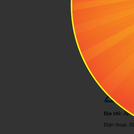
Không
2
Bam
Địa chỉ:
Ấp M
Điện thoại: 0