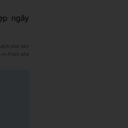
ẹp ngây
dịch phải tấm
A.vn khám phá