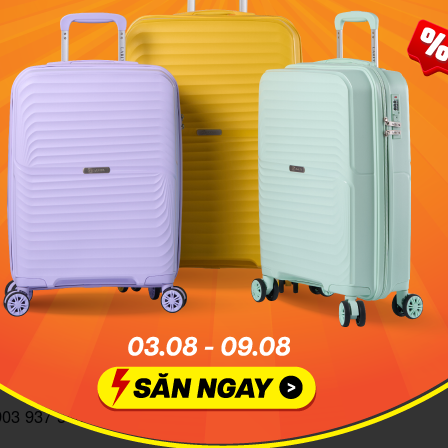
 gian được tận dụng những màu sắc tự nhiên tươi sáng và b
boo Eco-Village
ỹ Thuận, xã Mỹ Khánh, huyện Phong Điền, Cần Thơ
903 937 546