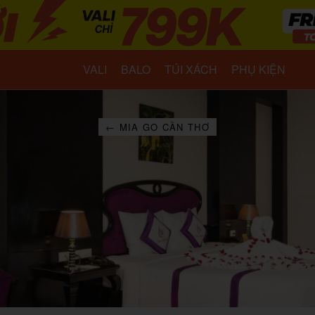
VALI
BALO
TÚI XÁCH
PHỤ KIỆN
← MIA GO CẦN THƠ