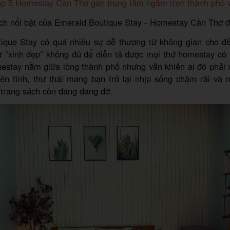
op 5 Homestay Cần Thơ gần trung tâm ngắm trọn thành phố
ích nổi bật của Emerald Boutique Stay - Homestay Cần Thơ 
ique Stay có quá nhiều sự dễ thương từ không gian cho đế
từ “xinh đẹp” không đủ để diễn tả được mọi thứ homestay c
estay nằm giữa lòng thành phố nhưng vẫn khiến ai đó phải x
ên tĩnh, thư thái mang bạn trở lại nhịp sống chậm rãi và 
trang sách còn đang dang dở.