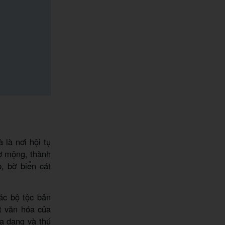
 là nơi hội tụ
hơ mộng, thành
, bờ biển cát
ác bộ tộc bản
t văn hóa của
a dạng và thú