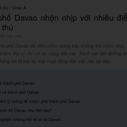
A Go
/
Châu Á
phố Davao nhộn nhịp với nhiều đi
 thú
602 lượt xem
nh phố Davao để đắm chìm trong bầu không khí nhộn nhịp,
ghiệm thú vị chỉ có tại vùng đất này. Xách vali lên đường
ông bỏ lỡ bất kỳ một hoạt động đặc sắc này tại đây.
 về thành phố Davao
ét về thành phố Davao
điểm lý tưởng để khám phá thành phố Davao
uyển tới Davao như thế nào?
 nghiệm không thể bỏ lỡ tại Davao