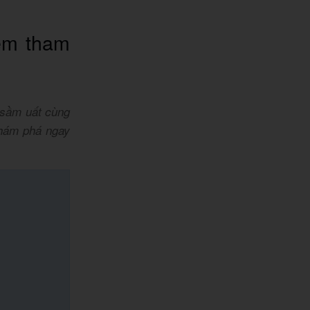
ểm tham
 sầm uất cùng
 khám phá ngay