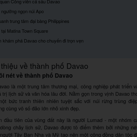
quan Công viên cá sấu Davao
 ngưỡng ngọn núi Apo
anh trung tâm đại bàng Philippines
rí tại Matina Town Square
m khám phá Davao cho chuyến đi trọn vẹn
 thiệu về thành phố Davao
ôi nét về thành phố Davao
ao là một trung tâm thương mại, công nghiệp phát triển và
 trị lịch sử và văn hóa lâu đời. Nằm gọn trong vịnh Davao t
ột bức tranh thiên nhiên tuyệt sắc với núi rừng trùng điệp
g cùng vô số đảo lớn nhỏ xinh đẹp.
 đầu tiên của vùng đất này là người Lumad - một nhóm c
a dòng chảy lịch sử, Davao được tô điểm thêm bởi những né
 người Tây Ban Nha và Mỹ tạo nên một cộng đồng dân tộc đ