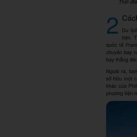
Thời đi
2
Cách
Du lịc
tiện. 
quốc tế Fran
chuyến bay n
bay thẳng đế
Ngoài ra, bạ
sở hữu một c
khác của Phi
phương tiện n