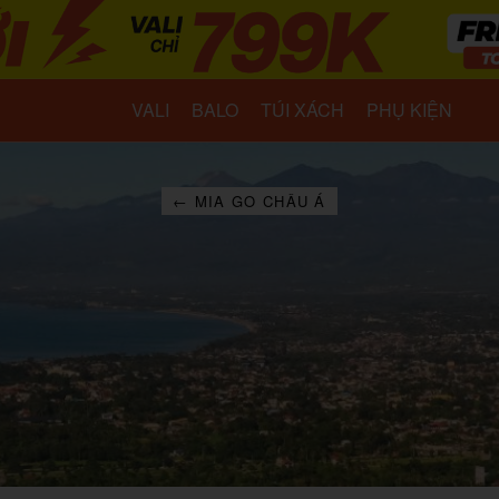
VALI
BALO
TÚI XÁCH
PHỤ KIỆN
← MIA GO CHÂU Á