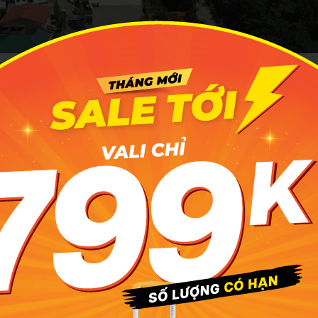
avao sở hữu một bức tranh thiên nhiên tuyệt sắc thu hút đô
ghé tham quan
iểm lý tưởng để khám phá thành phố Davao
có khí hậu nhiệt đới gió mùa quanh năm, nhiệt độ trung bì
ến 28 độ C. Tuy nhiên theo
MIA.vn
, để tận hưởng trọn vẹn 
ú vị, thời điểm lý tưởng nhất để du lịch Davao là từ tháng 11 đ
 ráo, nắng ấm áp, thích hợp cho việc tham quan các đảo, leo
ám phá thiên nhiên.
ến tháng 10, lượng mưa ở Davao tăng cao hơn. Đây cũng l
 giá cả dịch vụ sẽ tiết kiệm hơn. Ngoài ra, Davao còn có nh
uanh năm. Lựa chọn du lịch Davao vào dịp diễn ra các lễ h
c không khí sôi động, văn hóa bản địa đặc trưng và sự h
 đây.