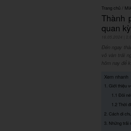
Trang chủ
/
MI
Thành 
quan kỳ
16.05.2024
|
2,
Đến ngay thà
vô vàn trải n
hôm nay để kh
Xem nhanh
1. Giới thiệu
1.1 Đôi n
1.2 Thời 
2. Cách di ch
3. Những trải