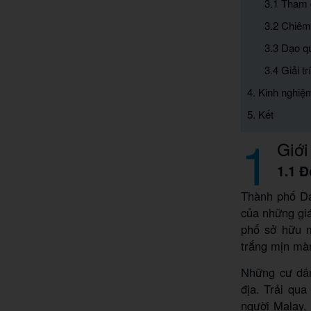
3.1 Tham 
3.2 Chiêm
3.3 Dạo qu
3.4 Giải t
4. Kinh nghiệ
5. Kết
1
Giới
1.1 Đ
Thành phố Dav
của những giá
phố sở hữu m
trắng mịn màn
Những cư dân
địa. Trải qu
người Malay,