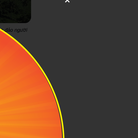
ng đảo người
nh dễ chịu dao
các hoạt động
ến tháng 4 khi
 núi hay đi bộ
à mùa du lịch
ững lễ hội đặc
ội sẽ giúp bạn
iếu khách của