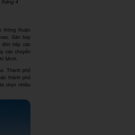
 tháng 4
o thông thuận
avao. Sân bay
 đón tiếp các
ấy các chuyến
hí Minh.
ao. Thành phố
các thành phố
ựa chọn nhiều