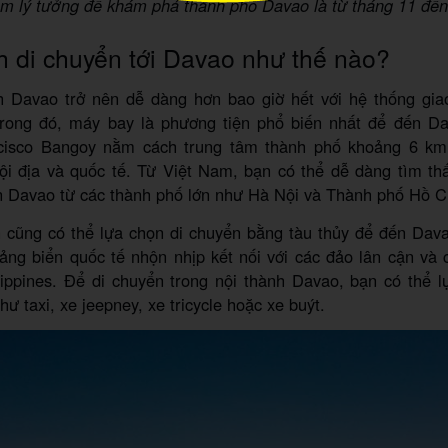
ểm lý tưởng để khám phá thành phố Davao là từ tháng 11 đến
 di chuyển tới Davao như thế nào?
h Davao trở nên dễ dàng hơn bao giờ hết với hệ thống gia
Trong đó, máy bay là phương tiện phổ biến nhất để đến D
cisco Bangoy nằm cách trung tâm thành phố khoảng 6 km
ội địa và quốc tế. Từ Việt Nam, bạn có thể dễ dàng tìm th
n Davao từ các thành phố lớn như Hà Nội và Thành phố Hồ C
n cũng có thể lựa chọn di chuyển bằng tàu thủy để đến Dav
ảng biển quốc tế nhộn nhịp kết nối với các đảo lân cận và 
lippines. Để di chuyển trong nội thành Davao, bạn có thể l
hư taxi, xe jeepney, xe tricycle hoặc xe buýt.