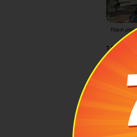
Thành phố D
1.2 Thời đ
Davao tự hào 
động từ 25 đ
ngoài trời th
tiết trời khô
đường dài kh
Từ tháng 5 đ
thấp điểm nên
sắc diễn ra q
cảm nhận đượ
người dân nơi