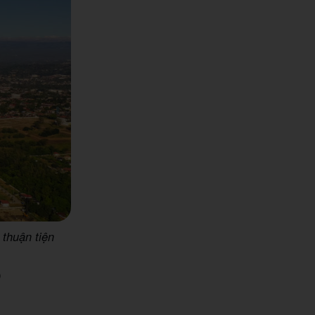
 thuận tiện
o