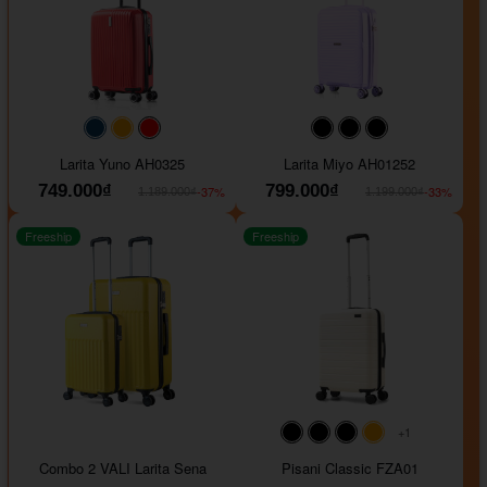
#093f69
#ffa500
#FF0000
#000000
#000000
#000000
Larita Yuno AH0325
Larita Miyo AH01252
749.000₫
799.000₫
-37%
-33%
1.189.000₫
1.199.000₫
Freeship
Freeship
+1
#000000
#000000
#000000
#ffa500
Combo 2 VALI Larita Sena
Pisani Classic FZA01