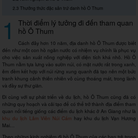
2.3 Thưởng thức đặc sản trứ danh hồ Ô Thum
1
Thời điểm lý tưởng đi đến tham quan
hồ Ô Thum
Cách đây hơn 10 năm, địa danh hồ Ô Thum được biết
đến như một con hồ ngăn nước có nhiệm vụ chính là phục vụ
cho việc sản xuất nông nghiệp với diện tích khá nhỏ. Hồ Ô
Thum nằm tựa lưng vào sườn núi, có mặt nước rất trong xanh,
êm đềm kết hợp với núi rừng xung quanh đã tạo nên một bức
tranh khung cảnh thiên nhiên vô cùng thoáng mát, trong lành
và đầy sự thư giãn.
Đi cùng với sự phát triển về du lịch, hồ Ô Thum cũng đã có
những quy hoạch và cải tạo để có thể trở thành địa điểm tham
quan nổi tiếng giống các điểm du lịch khác ở An Giang như là
khu du lịch Lâm Viên Núi Cấm
hay khu du lịch Vạn Hương
Mai…
Theo những kinh nghiệm đi hồ Ô Thum của các bạn trẻ trong