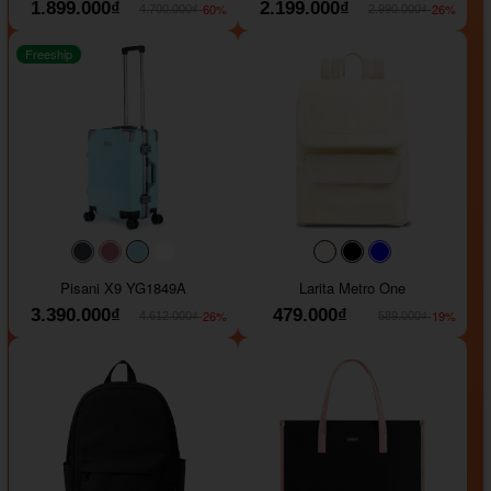
1.899.000₫
2.199.000₫
-60%
-26%
4.700.000₫
2.990.000₫
Freeship
#40454a
#b76e79
#9ad8e7
#ffffff
#faf0e6
#000000
#0000FF
Pisani X9 YG1849A
Larita Metro One
3.390.000₫
479.000₫
-26%
-19%
4.612.000₫
589.000₫