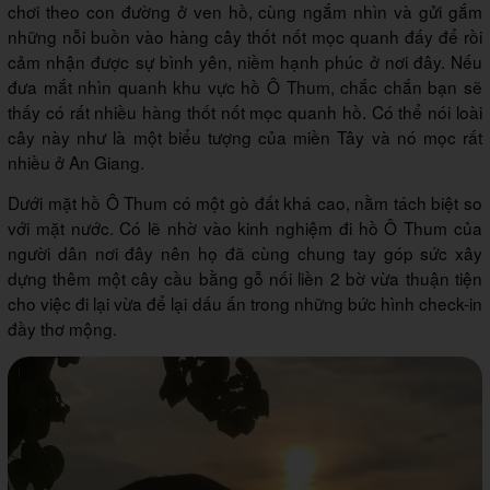
chơi theo con đường ở ven hồ, cùng ngắm nhìn và gửi gắm
những nỗi buồn vào hàng cây thốt nốt mọc quanh đấy để rồi
cảm nhận được sự bình yên, niềm hạnh phúc ở nơi đây. Nếu
đưa mắt nhìn quanh khu vực hồ Ô Thum, chắc chắn bạn sẽ
thấy có rất nhiều hàng thốt nốt mọc quanh hồ. Có thể nói loài
cây này như là một biểu tượng của miền Tây và nó mọc rất
nhiều ở An Giang.
Dưới mặt hồ Ô Thum có một gò đất khá cao, nằm tách biệt so
với mặt nước. Có lẽ nhờ vào kinh nghiệm đi hồ Ô Thum của
người dân nơi đây nên họ đã cùng chung tay góp sức xây
dựng thêm một cây cầu bằng gỗ nối liền 2 bờ vừa thuận tiện
cho việc đi lại vừa để lại dấu ấn trong những bức hình check-in
đầy thơ mộng.