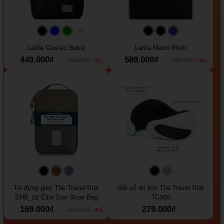
+1
#faf0e6
#000000
#0000FF
#008000
#000000
#000000
#1e35a5
Larita Classic Basic
Larita Metro Work
449.000₫
589.000₫
-13%
-16%
519.000₫
699.000₫
#000000
#964B00
#647290
#000000
#a9a9a9
Túi đựng giày The Travel Star
Gối cổ du lịch The Travel Star
SHB_02 Elite Duo Shoe Bag
TC360
169.000₫
279.000₫
-15%
199.000₫