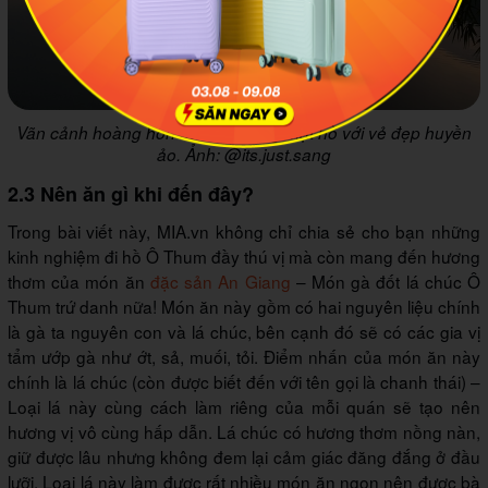
Vãn cảnh hoàng hôn buông xuống mặt hồ với vẻ đẹp huyền
ảo. Ảnh: @its.just.sang
2.3 Nên ăn gì khi đến đây?
Trong bài viết này, MIA.vn không chỉ chia sẻ cho bạn những
kinh nghiệm đi hồ Ô Thum đầy thú vị mà còn mang đến hương
thơm của món ăn
đặc sản An Giang
– Món gà đốt lá chúc Ô
Thum trứ danh nữa! Món ăn này gồm có hai nguyên liệu chính
là gà ta nguyên con và lá chúc, bên cạnh đó sẽ có các gia vị
tẩm ướp gà như ớt, sả, muối, tỏi. Điểm nhấn của món ăn này
chính là lá chúc (còn được biết đến với tên gọi là chanh thái) –
Loại lá này cùng cách làm riêng của mỗi quán sẽ tạo nên
hương vị vô cùng hấp dẫn. Lá chúc có hương thơm nồng nàn,
giữ được lâu nhưng không đem lại cảm giác đăng đắng ở đầu
lưỡi. Loại lá này làm được rất nhiều món ăn ngon nên được bà