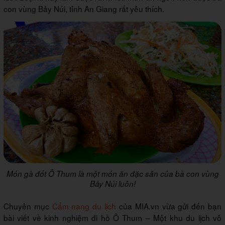
con vùng Bảy Núi, tỉnh An Giang rất yêu thích.
Món gà đốt Ô Thum là một món ăn đặc sản của bà con vùng
Bảy Núi luôn!
Chuyên mục
Cẩm nang du lịch
của MIA.vn vừa gửi đến bạn
bài viết về kinh nghiệm đi hồ Ô Thum – Một khu du lịch vô