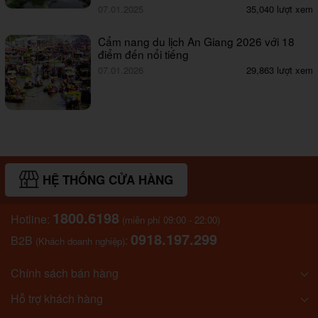
07.01.2025
35,040 lượt xem
Cẩm nang du lịch An Giang 2026 với 18
điểm đến nổi tiếng
07.01.2026
29,863 lượt xem
HỆ THỐNG CỬA HÀNG
1800.6198
Hotline:
(miễn phí 09:00 - 22:00)
0918.197.299
B2B
:
(Khách doanh nghiệp)
Chính sách bán hàng
Hỗ trợ khách hàng