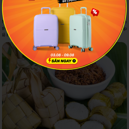
-
: Món kẹo dẻo truyền thống, làm từ gạo nếp, đường
Dodol
thốt nốt và nước cốt dừa.
Những món ăn này không chỉ là bữa tiệc ngon miệng mà còn
thể hiện sự gắn kết của gia đình và lòng hiếu khách trong dịp
lễ Hari Raya.