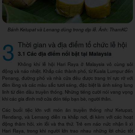
Bánh Ketupat và Lenang dùng trong dịp lễ. Ảnh: ThamKC
3
Thời gian và địa điểm tổ chức lễ hội
3.1 Các địa điểm nổi bật tại Malaysia
Không khí lễ hội Hari Raya ở Malaysia vô cùng sôi
động và náo nhiệt. Khắp các thành phố, từ Kuala Lumpur đến
Penang, đường phố và nhà cửa đều được trang trí rực rỡ với
đèn lồng và các màu sắc tươi sáng, đặc biệt là ánh sáng lung
linh từ đèn dầu truyền thống. Những tiếng cười nói vang vọng
khi các gia đình mở cửa đón tiếp bạn bè, người thân.
Các buổi tiệc lớn với món ăn truyền thống như Ketupat,
Rendang, và Lemang diễn ra khắp nơi, đi kèm với các hoạt
động thăm hỏi, xin lỗi và tha thứ. Trẻ em náo nức nhận lì xì
Hari Raya, trong khi người lớn trao nhau những lời chúc tốt