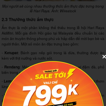
Mọi người sẽ cùng nhau thưởng thức ẩm thực đặc trưng trong
lễ Hari Raya. Ảnh: Wirestock
2.3 Thưởng thức ẩm thực
Ẩm thực là một phần không thể thiếu trong lễ hội Hari Raya
Aidilfitri. Mỗi gia đình Hồi giáo tại Malaysia đều chuẩn bị các
món ăn truyền thống phong phú và hấp dẫn để mời bạn bè và
người thân. Một số món ăn đặc trưng bao gồm:
-
: Bánh gạo nếp gói trong lá dừa, thường được ăn
Ketupat
kèm với thịt nướng và nước sốt.
-
: Món thịt bò hầm với dừa và gia vị đậm đà, phổ
Rendang
biến trong các bữa tiệc Hari Raya.
-
: Cơm nếp nướng trong ống tre, mang hương vị thơm
Lemang
lừng của lá dừa và nước cốt dừa.
-
: Thịt xiên nướng ăn cùng nước sốt đậu phộng, là món
Satay
ăn ưa thích của nhiều gia đình.