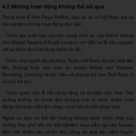
4.2 Những hoạt động không thể bỏ qua
Trong mùa lễ Hari Raya Aidilfitri, bạn sẽ có cơ hội tham gia và
trải nghiệm những hoạt động đặc sắc:
- Tham gia buổi cầu nguyện sáng sớm tại các thánh đường
như Masjid Negara ở Kuala Lumpur, nơi diễn ra lễ cầu nguyện
với sự tham dự của hàng nghìn tín đồ.
- Thăm nhà người địa phương: Được mời tham dự các bữa tiệc
lớn, thưởng thức các món ăn truyền thống như Ketupat,
Rendang, Lemang và tìm hiểu về phong tục trao Duit Raya (lì
xì) cho trẻ em.
- Tham quan các lễ hội công cộng và sự kiện văn hóa: Các
quảng trường và trung tâm thương mại tổ chức nhiều hoạt
động như biểu diễn âm nhạc, múa hát và bắn pháo hoa.
Ngoài ra, bạn có thể tận hưởng khung cảnh nhộn nhịp của
những khu phố lớn và trải nghiệm mua sắm tại các bazaar
đêm với nhiều sản phẩm thủ công và quà lưu niệm truyền