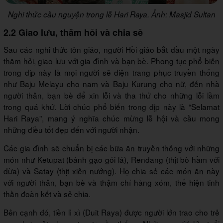
Nghi thức cầu nguyện trong lễ Hari Raya. Ảnh: Masjid Sultan
2.2 Giao lưu, thăm hỏi và chia sẻ
Sau các nghi thức tôn giáo, người Hồi giáo bắt đầu một ngày
thăm hỏi, giao lưu với gia đình và bạn bè. Phong tục phổ biến
trong dịp này là mọi người sẽ diện trang phục truyền thống
như Baju Melayu cho nam và Baju Kurung cho nữ, đến nhà
người thân, bạn bè để xin lỗi và tha thứ cho những lỗi lầm
trong quá khứ. Lời chúc phổ biến trong dịp này là “Selamat
Hari Raya”, mang ý nghĩa chúc mừng lễ hội và cầu mong
những điều tốt đẹp đến với người nhận.
Các gia đình sẽ chuẩn bị các bữa ăn truyền thống với những
món như Ketupat (bánh gạo gói lá), Rendang (thịt bò hầm với
dừa) và Satay (thịt xiên nướng). Họ chia sẻ các món ăn này
với người thân, bạn bè và thậm chí hàng xóm, thể hiện tinh
thần đoàn kết và sẻ chia.
Bên cạnh đó, tiền lì xì (Duit Raya) được người lớn trao cho trẻ