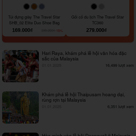
#000000
#964B00
#647290
#000000
#a9a9a9
Túi đựng giày The Travel Star
Gối cổ du lịch The Travel Star
SHB_02 Elite Duo Shoe Bag
TC360
169.000₫
279.000₫
-15%
199.000₫
Hari Raya, khám phá lễ hội văn hóa đặc
sắc của Malaysia
01.01.2025
16,499 lượt xem
Khám phá lễ hội Thaipusam hoang dại,
rùng rợn tại Malaysia
01.01.2025
6,351 lượt xem
Hòa mình vào lễ hội Deepavali ở Malaysia