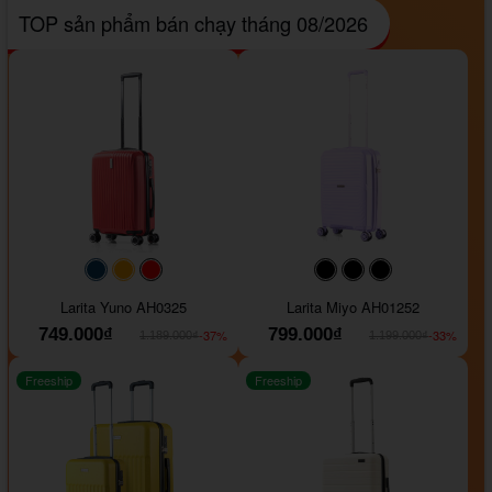
TOP sản phẩm bán chạy tháng 08/2026
#093f69
#ffa500
#FF0000
#000000
#000000
#000000
Larita Yuno AH0325
Larita Miyo AH01252
749.000₫
799.000₫
-37%
-33%
1.189.000₫
1.199.000₫
Freeship
Freeship