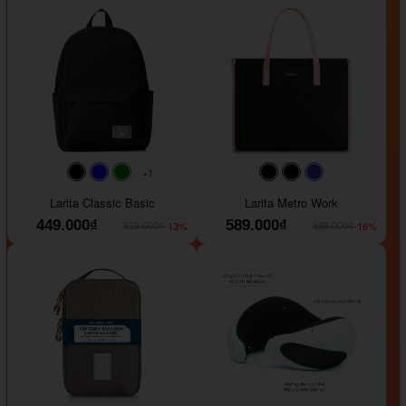
+1
#faf0e6
#000000
#0000FF
#008000
#000000
#000000
#1e35a5
Larita Classic Basic
Larita Metro Work
449.000₫
589.000₫
-13%
-16%
519.000₫
699.000₫