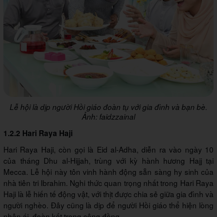
Lễ hội là dịp người Hồi giáo đoàn tụ với gia đình và bạn bè.
Ảnh: faidzzainal
1.2.2 Hari Raya Haji
Hari Raya Haji, còn gọi là Eid al-Adha, diễn ra vào ngày 10
của tháng Dhu al-Hijjah, trùng với kỳ hành hương Hajj tại
Mecca. Lễ hội này tôn vinh hành động sẵn sàng hy sinh của
nhà tiên tri Ibrahim. Nghi thức quan trọng nhất trong Hari Raya
Haji là lễ hiến tế động vật, với thịt được chia sẻ giữa gia đình và
người nghèo. Đây cũng là dịp để người Hồi giáo thể hiện lòng
nhân ái, đoàn kết trong cộng đồng.