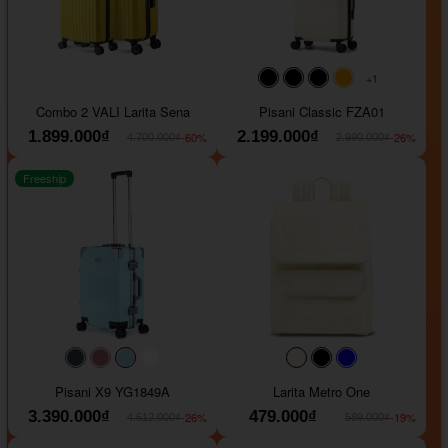
+1
#000000
#000000
#000000
#ffa500
Combo 2 VALI Larita Sena
Pisani Classic FZA01
1.899.000₫
2.199.000₫
-60%
-26%
4.700.000₫
2.990.000₫
Freeship
#40454a
#b76e79
#9ad8e7
#ffffff
#faf0e6
#000000
#0000FF
Pisani X9 YG1849A
Larita Metro One
3.390.000₫
479.000₫
-26%
-19%
4.612.000₫
589.000₫