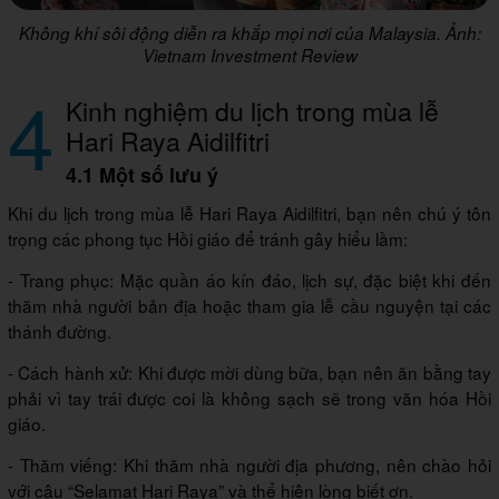
Không khí sôi động diễn ra khắp mọi nơi của Malaysia. Ảnh:
Vietnam Investment Review
4
Kinh nghiệm du lịch trong mùa lễ
Hari Raya Aidilfitri
4.1 Một số lưu ý
Khi du lịch trong mùa lễ Hari Raya Aidilfitri, bạn nên chú ý tôn
trọng các phong tục Hồi giáo để tránh gây hiểu lầm:
- Trang phục: Mặc quần áo kín đáo, lịch sự, đặc biệt khi đến
thăm nhà người bản địa hoặc tham gia lễ cầu nguyện tại các
thánh đường.
- Cách hành xử: Khi được mời dùng bữa, bạn nên ăn bằng tay
phải vì tay trái được coi là không sạch sẽ trong văn hóa Hồi
giáo.
- Thăm viếng: Khi thăm nhà người địa phương, nên chào hỏi
với câu “Selamat Hari Raya” và thể hiện lòng biết ơn.