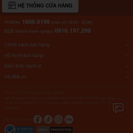
HỆ THỐNG CỬA HÀNG
1800.6198
Hotline:
(miễn phí 09:00 - 22:00)
0918.197.299
B2B
:
(Khách doanh nghiệp)
Chính sách bán hàng
Hỗ trợ khách hàng
Kiến thức hành lý
Về MIA.vn
CÔNG TY CỔ PHẦN MIA RETAIL @2026
Mã số doanh nghiệp: 0314826894 do sở KH & ĐT TP.HCM cấp ngày
10/01/2018. Địa chỉ: 117-119 Bạch Đằng, Phường Gia Định, TP. Hồ Chí Minh,
Việt Nam.
Kết nối với MIA.vn