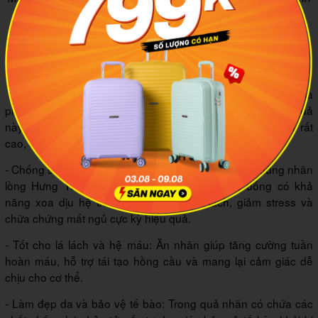
minh họa: Banquanlyditichhy
3
Những giá trị sức khỏe tuyệt vời từ
trái nhãn lồng
Qua những câu chuyện chia sẻ từ người dân địa
phương và tìm hiểu thêm trên internet, mình mới biết thức quả
này chứa hàm lượng dinh dưỡng và công dụng trị bệnh rất
cao, cực kỳ tốt cho cơ thể:
- Chống suy nhược thần kinh: Nhờ tính ấm, vị ngọt, dùng nhãn
lồng Hưng Yên khô nấu chè hoặc hãm nước uống có khả
năng xoa dịu hệ thần kinh gần tim và lách, giảm stress và
chữa chứng mất ngủ cực kỳ hiệu quả.
- Tốt cho lá lách và hệ máu: Ăn nhãn giúp tăng cường tuần
hoàn máu, hỗ trợ tái tạo hồng cầu và mang lại cảm giác dễ
chịu cho cơ thể.
- Làm đẹp da và bảo vệ tế bào: Trong quả nhãn có chứa các