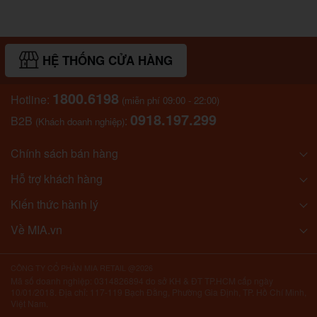
HỆ THỐNG CỬA HÀNG
1800.6198
Hotline:
(miễn phí 09:00 - 22:00)
0918.197.299
B2B
:
(Khách doanh nghiệp)
Chính sách bán hàng
Hỗ trợ khách hàng
Kiến thức hành lý
Về MIA.vn
CÔNG TY CỔ PHẦN MIA RETAIL @2026
Mã số doanh nghiệp: 0314826894 do sở KH & ĐT TP.HCM cấp ngày
10/01/2018. Địa chỉ: 117-119 Bạch Đằng, Phường Gia Định, TP. Hồ Chí Minh,
Việt Nam.