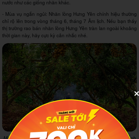
nước như các giống nhãn khác.
- Mùa vụ ngắn ngủi: Nhãn lồng Hưng Yên chính hiệu thường
chỉ rộ lên trong vòng tháng 6, tháng 7 Âm lịch. Nếu bạn thấy
thị trường rao bán nhãn lồng Hưng Yên tràn lan ngoài khoảng
thời gian này, hãy cực kỳ cân nhắc nhé.
Mua nhãn chín người dân Hưng Yên lại vô cùng bận rộn. Ảnh