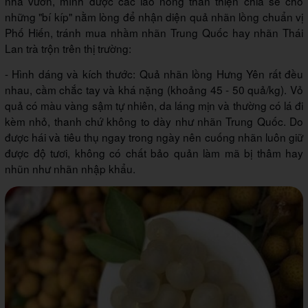
nhà vườn, mình được các lão nông thân thiện chia sẻ cho
những "bí kíp" nằm lòng để nhận diện quả nhãn lồng chuẩn vị
Phố Hiến, tránh mua nhầm nhãn Trung Quốc hay nhãn Thái
Lan trà trộn trên thị trường:
- Hình dáng và kích thước: Quả nhãn lồng Hưng Yên rất đều
nhau, cầm chắc tay và khá nặng (khoảng 45 - 50 quả/kg). Vỏ
quả có màu vàng sậm tự nhiên, da láng mịn và thường có lá đi
kèm nhỏ, thanh chứ không to dày như nhãn Trung Quốc. Do
được hái và tiêu thụ ngay trong ngày nên cuống nhãn luôn giữ
được độ tươi, không có chất bảo quản làm mã bị thâm hay
nhũn như nhãn nhập khẩu.