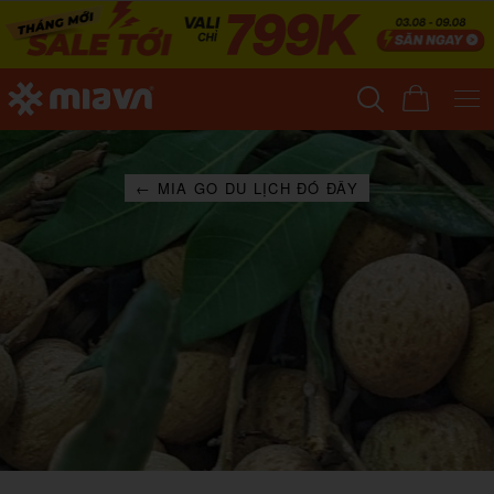
← MIA GO DU LỊCH ĐÓ ĐÂY