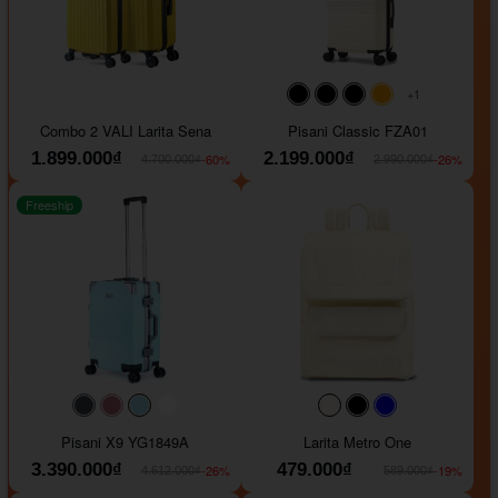
+1
#000000
#000000
#000000
#ffa500
Combo 2 VALI Larita Sena
Pisani Classic FZA01
1.899.000₫
2.199.000₫
-60%
-26%
4.700.000₫
2.990.000₫
Freeship
#40454a
#b76e79
#9ad8e7
#ffffff
#faf0e6
#000000
#0000FF
Pisani X9 YG1849A
Larita Metro One
3.390.000₫
479.000₫
-26%
-19%
4.612.000₫
589.000₫