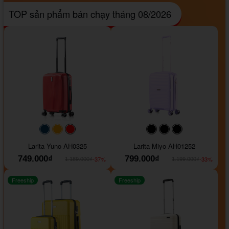
TOP sản phẩm bán chạy tháng 08/2026
#093f69
#ffa500
#FF0000
#000000
#000000
#000000
Larita Yuno AH0325
Larita Miyo AH01252
749.000₫
799.000₫
-37%
-33%
1.189.000₫
1.199.000₫
Freeship
Freeship