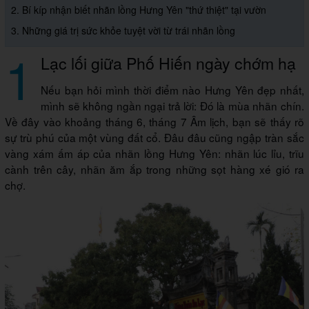
2. Bí kíp nhận biết nhãn lồng Hưng Yên "thứ thiệt" tại vườn
3. Những giá trị sức khỏe tuyệt vời từ trái nhãn lồng
1
Lạc lối giữa Phố Hiến ngày chớm hạ
Nếu bạn hỏi mình thời điểm nào Hưng Yên đẹp nhất,
mình sẽ không ngần ngại trả lời: Đó là mùa nhãn chín.
Về đây vào khoảng tháng 6, tháng 7 Âm lịch, bạn sẽ thấy rõ
sự trù phú của một vùng đất cổ. Đâu đâu cũng ngập tràn sắc
vàng xám ấm áp của nhãn lồng Hưng Yên: nhãn lúc lỉu, trĩu
cành trên cây, nhãn ăm ắp trong những sọt hàng xé gió ra
chợ.