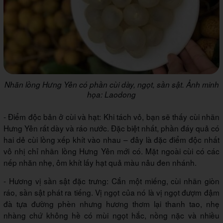
Nhãn lồng Hưng Yên có phần cùi dày, ngọt, sần sật. Ảnh minh
họa: Laodong
- Điểm độc bản ở cùi và hạt: Khi tách vỏ, bạn sẽ thấy cùi nhãn
Hưng Yên rất dày và ráo nước. Đặc biệt nhất, phần đáy quả có
hai dẻ cùi lồng xếp khít vào nhau – đây là đặc điểm độc nhất
vô nhị chỉ nhãn lồng Hưng Yên mới có. Mặt ngoài cùi có các
nếp nhăn nhẹ, ôm khít lấy hạt quả màu nâu đen nhánh.
- Hương vị sần sật đặc trưng: Cắn một miếng, cùi nhãn giòn
ráo, sần sật phát ra tiếng. Vị ngọt của nó là vị ngọt đượm đậm
đà tựa đường phèn nhưng hương thơm lại thanh tao, nhẹ
nhàng chứ không hề có mùi ngọt hắc, nồng nặc và nhiều