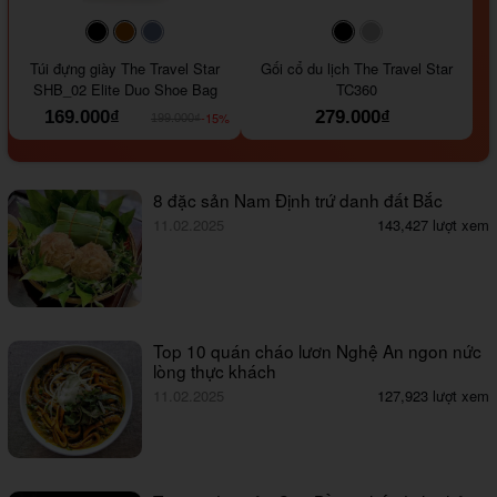
#000000
#964B00
#647290
#000000
#a9a9a9
Túi đựng giày The Travel Star
Gối cổ du lịch The Travel Star
SHB_02 Elite Duo Shoe Bag
TC360
169.000₫
279.000₫
-15%
199.000₫
8 đặc sản Nam Định trứ danh đất Bắc
11.02.2025
143,427 lượt xem
Top 10 quán cháo lươn Nghệ An ngon nức
lòng thực khách
11.02.2025
127,923 lượt xem