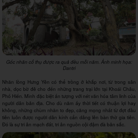
Gốc nhãn cổ thụ được ra quả đều mỗi năm. Ảnh minh họa:
Dantri
Nhãn lồng Hưng Yên có thể trồng ở khắp nơi, từ trong sân
nhà, dọc bờ đê cho đến những trang trại lớn tại Khoái Châu,
Phố Hiến. Mình đặc biệt ấn tượng với nét văn hóa tâm linh của
người dân bản địa. Cho dù năm ấy thời tiết có thuận lợi hay
không, những chùm nhãn to đẹp, căng mọng nhất từ đợt đầu
tiên luôn được người dân kính cẩn dâng lên bàn thờ gia tiên.
Đó là sự tri ân mạch đất, tri ân nguồn cội đậm đà bản sắc.