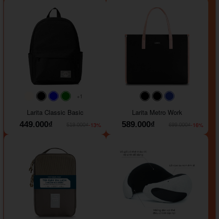
+1
#faf0e6
#000000
#0000FF
#008000
#000000
#000000
#1e35a5
Larita Classic Basic
Larita Metro Work
449.000₫
589.000₫
-13%
-16%
519.000₫
699.000₫