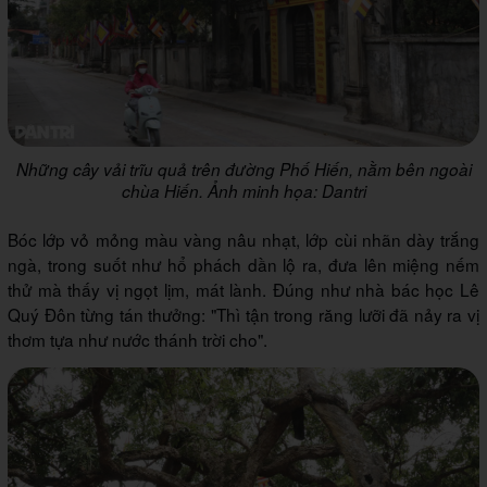
Những cây vải trĩu quả trên đường Phố Hiến, nằm bên ngoài
chùa Hiến. Ảnh minh họa: Dantri
Bóc lớp vỏ mỏng màu vàng nâu nhạt, lớp cùi nhãn dày trắng
ngà, trong suốt như hổ phách dần lộ ra, đưa lên miệng nếm
thử mà thấy vị ngọt lịm, mát lành. Đúng như nhà bác học Lê
Quý Đôn từng tán thưởng: "Thì tận trong răng lưỡi đã nảy ra vị
thơm tựa như nước thánh trời cho".