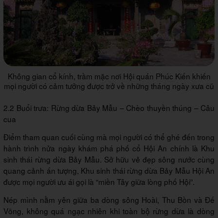
Không gian cổ kính, trầm mặc nơi Hội quán Phúc Kiến khiến
mọi người có cảm tưởng được trở về những tháng ngày xưa cũ
2.2 Buổi trưa: Rừng dừa Bảy Mẫu – Chèo thuyền thúng – Câu
cua
Điểm tham quan cuối cùng mà mọi người có thể ghé đến trong
hành trình nửa ngày khám phá phố cổ Hội An chính là Khu
sinh thái rừng dừa Bảy Mẫu. Sở hữu vẻ đẹp sông nước cùng
quang cảnh ấn tượng, Khu sinh thái rừng dừa Bảy Mẫu Hội An
được mọi người ưu ái gọi là “miền Tây giữa lòng phố Hội”.
Nép mình nằm yên giữa ba dòng sông Hoài, Thu Bồn và Đế
Võng, không quá ngạc nhiên khi toàn bộ rừng dừa là dòng