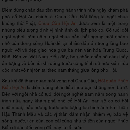
Điểm dừng chân đầu tiên trong hành trình nửa ngày khám phá
phố cổ Hội An chính là Chùa Cầu. Nổi tiếng là ngôi chùa
không thờ Phật,
Chùa Cầu Hội An
được xem là một trong
những biểu tượng định vị hình ảnh du lịch phố cổ. Có tuổi đời
ngót nghét trăm năm, ngôi chùa nằm bắt ngang một nhánh
nhỏ của dòng sông Hoài để lại nhiều dấu ấn trong lòng bao
người với vẻ đẹp giao hòa giữa ba nền văn hóa Trung Quốc,
Nhật Bản và Việt Nam. Đến đây, bạn chắc chắn sẽ cảm thấy
ấn tượng và bồi hồi khi đứng trước công trình sở hữu kiến trúc
độc nhất vô nhị tồn tại theo năm tháng giữa lòng phố Hội.
Sau khi đã tham quan một vòng nơi Chùa Cầu,
Hội quán Phúc
Kiến Hội An
là điểm dừng chân tiếp theo bạn không nên bỏ lỡ.
Đến với ngôi nhà có tuổi đời ngót nghét trăm năm trong hành
trình nửa ngày khám phá phố cổ Hội An, bạn sẽ có cơ hội
chiêm bái, thắp hương trước bức tượng tạc hình ảnh Bà Thiên
Hậu Thánh Mẫu và các vị thần đảm nhận nhiệm vụ bảo vệ
sông, nước, tiền của, con cái cũng như tổ tiên của người Phúc
Kiến di dân đến vùng đất này từ rất sớm.