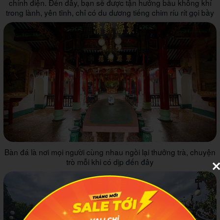
chính điện. Đến đây, bạn sẽ được tận hưởng bầu không khí
trong lành, yên tĩnh, chỉ có du dương tiếng chim ríu rít gọi bầy
Bàn đá là nơi mọi người cùng nhau ngồi lại thưởng trà, chuyện
trò mỗi khi có dịp đến đây