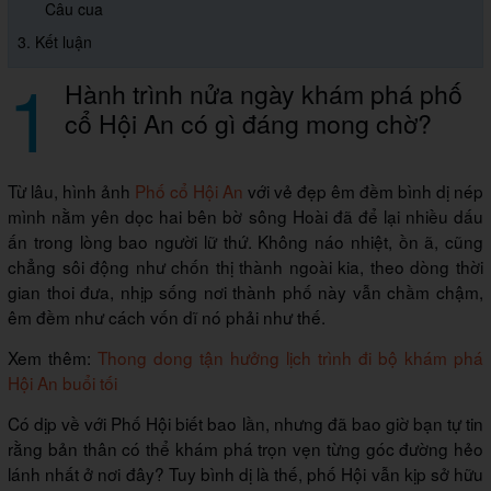
Câu cua
3. Kết luận
1
Hành trình nửa ngày khám phá phố
cổ Hội An có gì đáng mong chờ?
Từ lâu, hình ảnh
Phố cổ Hội An
với vẻ đẹp êm đềm bình dị nép
mình nằm yên dọc hai bên bờ sông Hoài đã để lại nhiều dấu
ấn trong lòng bao người lữ thứ. Không náo nhiệt, ồn ã, cũng
chẳng sôi động như chốn thị thành ngoài kia, theo dòng thời
gian thoi đưa, nhịp sống nơi thành phố này vẫn chầm chậm,
êm đềm như cách vốn dĩ nó phải như thế.
Xem thêm:
Thong dong tận hưởng lịch trình đi bộ khám phá
Hội An buổi tối
Có dịp về với Phố Hội biết bao lần, nhưng đã bao giờ bạn tự tin
rằng bản thân có thể khám phá trọn vẹn từng góc đường hẻo
lánh nhất ở nơi đây? Tuy bình dị là thế, phố Hội vẫn kịp sở hữu