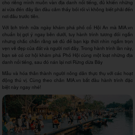
cho riêng mình muôn vàn địa danh nổi tiếng, đủ khiến những
ai vừa đến đây lần đầu cảm thấy bối rối vì không biết phải đến
nơi đâu trước tiên.
Với lịch trình nửa ngày khám phá phố cổ Hội An mà MIA.vn
chuẩn bị gợi ý ngay bên dưới, tuy hành trình tương đối ngắn
nhưng chắc chắn rằng sẽ đủ để bạn kịp thời nhìn ngắm trọn
vẹn vẻ đẹp của đất và người nơi đây. Trong hành trình lần này,
bạn sẽ có cơ hội khám phá Phố Hội cùng một loạt những địa
danh nổi tiếng, sau đó nán lại nơi Rừng dừa Bảy
Mẫu và hóa thân thành người nông dân thực thụ với các hoạt
động thú vị. Cùng theo chân MIA.vn bắt đầu hành trình đặc
biệt này ngay nhé!