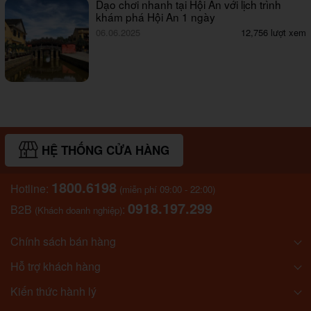
Dạo chơi nhanh tại Hội An với lịch trình
khám phá Hội An 1 ngày
06.06.2025
12,756 lượt xem
HỆ THỐNG CỬA HÀNG
1800.6198
Hotline:
(miễn phí 09:00 - 22:00)
0918.197.299
B2B
:
(Khách doanh nghiệp)
Chính sách bán hàng
Hỗ trợ khách hàng
Kiến thức hành lý