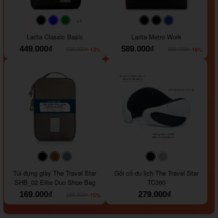
+1
#faf0e6
#000000
#0000FF
#008000
#000000
#000000
#1e35a5
Larita Classic Basic
Larita Metro Work
449.000₫
589.000₫
-13%
-16%
519.000₫
699.000₫
#000000
#964B00
#647290
#000000
#a9a9a9
Túi đựng giày The Travel Star
Gối cổ du lịch The Travel Star
SHB_02 Elite Duo Shoe Bag
TC360
169.000₫
279.000₫
-15%
199.000₫