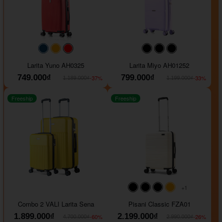
#093f69
#ffa500
#FF0000
#000000
#000000
#000000
Larita Yuno AH0325
Larita Miyo AH01252
749.000₫
799.000₫
-37%
-33%
1.189.000₫
1.199.000₫
Freeship
Freeship
+1
#000000
#000000
#000000
#ffa500
Combo 2 VALI Larita Sena
Pisani Classic FZA01
1.899.000₫
2.199.000₫
-60%
-26%
4.700.000₫
2.990.000₫