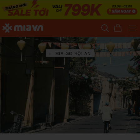
← MIA GO HỘI AN