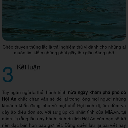
Chèo thuyền thúng lắc là trải nghiệm thú vị dành cho những ai
muốn tìm kiếm những phút giây thư giãn đáng nhớ
3
Kết luận
Tuy ngắn ngủi là thế, hành trình
nửa ngày khám phá phố cổ
chắc chắn vẫn sẽ để lại trong lòng mọi người những
Hội An
khoảnh khắc đáng nhớ về một phố Hội bình dị, êm đềm và
đầy ắp điều đơn sơ. Với sự giúp đỡ nhiệt tình của MIA.vn, tụi
mình tin rằng lần này hành trình du lịch Hội An của bạn sẽ trở
nên đặc biệt hơn bao giờ hết. Đừng quên lưu lại bài viết này