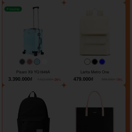
Freeship
#40454a
#b76e79
#9ad8e7
#ffffff
#faf0e6
#000000
#0000FF
Pisani X9 YG1849A
Larita Metro One
3.390.000₫
479.000₫
-26%
-19%
4.612.000₫
589.000₫