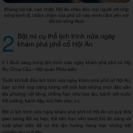
Không hối hả, náo nhiệt, Hội An chào đón mọi người với nhịp
sống bình dị, chầm chậm của phố cổ nép mình nằm yên nơi
đôi bờ sông Hoài
2
Bật mí cụ thể lịch trình nửa ngày
khám phá phố cổ Hội An
2.1 Buổi sáng trong lịch trình nửa ngày khám phá phố cổ Hội
An: Chùa Cầu – Hội quán Phúc kiến
Trước khi bắt đầu lịch trình nửa ngày khám phá phố cổ Hội An,
bạn có thể nạp năng lượng với một loạt những món đặc sản
địa phương nổi tiếng, chẳng hạn như cao lầu, bánh ướt cuốn
thịt nướng, bánh đập xúc hến xào, v.v.
Bởi vì lịch trình nửa ngày khám phá phố cổ Hội An có quỹ thời
gian tương đối eo hẹp, thế nên bạn nên tranh thủ ăn sáng và
xuất phát sớm để có thể tận hưởng hàng loạt những trải
nghiệm thú vị ở đây.