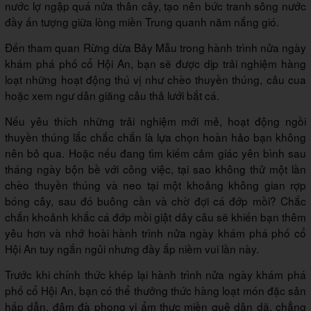
nước lợ ngập quá nửa thân cây, tạo nên bức tranh sông nước
đầy ấn tượng giữa lòng miền Trung quanh năm nắng gió.
Đến tham quan Rừng dừa Bảy Mẫu trong hành trình nửa ngày
khám phá phố cổ Hội An, bạn sẽ được dịp trải nghiệm hàng
loạt những hoạt động thú vị như chèo thuyền thúng, câu cua
hoặc xem ngư dân giăng câu thả lưới bắt cá.
Nếu yêu thích những trải nghiệm mới mẻ, hoạt động ngồi
thuyền thúng lắc chắc chắn là lựa chọn hoàn hảo bạn không
nên bỏ qua. Hoặc nếu đang tìm kiếm cảm giác yên bình sau
tháng ngày bộn bề với công việc, tại sao không thử một lần
chèo thuyền thúng và neo tại một khoảng không gian rợp
bóng cây, sau đó buông cần và chờ đợi cá đớp mồi? Chắc
chắn khoảnh khắc cá đớp mồi giật dây câu sẽ khiến bạn thêm
yêu hơn và nhớ hoài hành trình nửa ngày khám phá phố cổ
Hội An tuy ngắn ngủi nhưng đầy ắp niềm vui lần này.
Trước khi chính thức khép lại hành trình nửa ngày khám phá
phố cổ Hội An, bạn có thể thưởng thức hàng loạt món đặc sản
hấp dẫn, đậm đà phong vị ẩm thực miền quê dân dã, chẳng