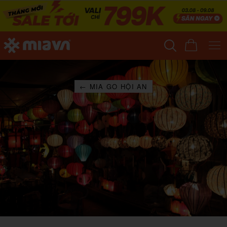
← MIA GO HỘI AN