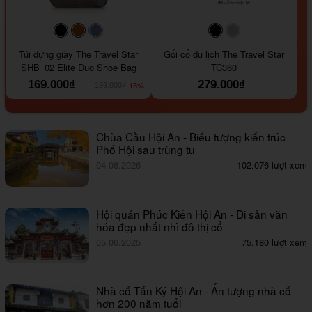
#000000
#964B00
#647290
#000000
#a9a9a9
Túi đựng giày The Travel Star
Gối cổ du lịch The Travel Star
SHB_02 Elite Duo Shoe Bag
TC360
169.000₫
279.000₫
-15%
199.000₫
Chùa Cầu Hội An - Biểu tượng kiến trúc
Phố Hội sau trùng tu
04.08.2026
102,076 lượt xem
Hội quán Phúc Kiến Hội An - Di sản văn
hóa đẹp nhất nhì đô thị cổ
05.06.2025
75,180 lượt xem
Nhà cổ Tấn Ký Hội An - Ấn tượng nhà cổ
hơn 200 năm tuổi