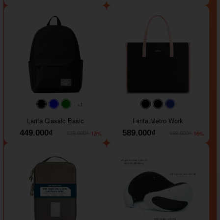
+1
#faf0e6
#000000
#0000FF
#008000
#000000
#000000
#1e35a5
Larita Classic Basic
Larita Metro Work
449.000₫
589.000₫
-13%
-16%
519.000₫
699.000₫