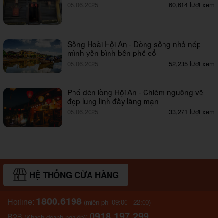
05.06.2025
60,614 lượt xem
Sông Hoài Hội An - Dòng sông nhỏ nép
mình yên bình bên phố cổ
05.06.2025
52,235 lượt xem
Phố đèn lồng Hội An - Chiêm ngưỡng vẻ
đẹp lung linh đầy lãng mạn
05.06.2025
33,271 lượt xem
HỆ THỐNG CỬA HÀNG
1800.6198
Hotline:
(miễn phí 09:00 - 22:00)
0918.197.299
B2B
:
(Khách doanh nghiệp)