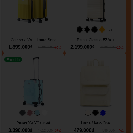
+1
#000000
#000000
#000000
#ffa500
Combo 2 VALI Larita Sena
Pisani Classic FZA01
1.899.000₫
2.199.000₫
-60%
-26%
4.700.000₫
2.990.000₫
Freeship
#40454a
#b76e79
#9ad8e7
#ffffff
#faf0e6
#000000
#0000FF
Pisani X9 YG1849A
Larita Metro One
3.390.000₫
479.000₫
-26%
-19%
4.612.000₫
589.000₫