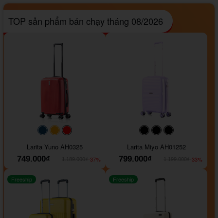
TOP sản phẩm bán chạy tháng 08/2026
#093f69
#ffa500
#FF0000
#000000
#000000
#000000
Larita Yuno AH0325
Larita Miyo AH01252
749.000₫
799.000₫
-37%
-33%
1.189.000₫
1.199.000₫
Freeship
Freeship