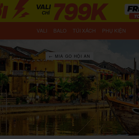
VALI
BALO
TÚI XÁCH
PHỤ KIỆN
← MIA GO HỘI AN