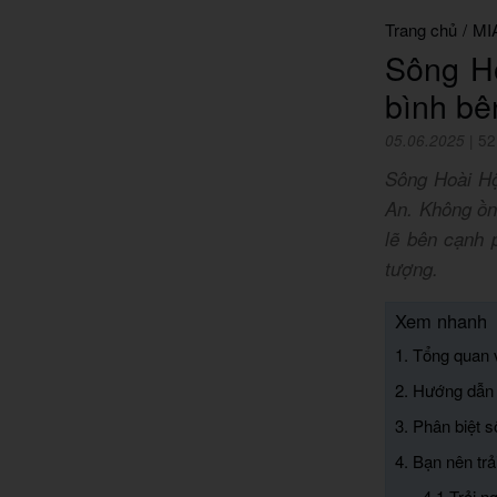
Trang chủ
/
MI
Sông H
bình bê
05.06.2025
|
52
Sông Hoài Hộ
An. Không ồn
lẽ bên cạnh 
tượng.
Xem nhanh
1. Tổng quan 
2. Hướng dẫn
3. Phân biệt 
4. Bạn nên tr
4.1 Trải 