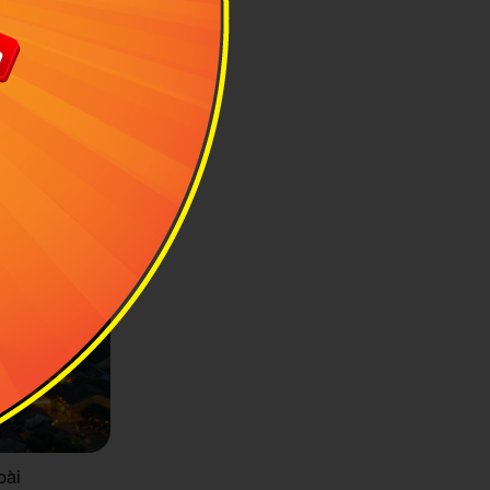
 siêu lòng của
oài