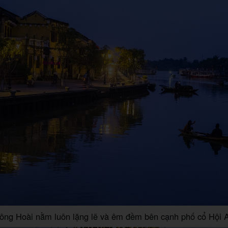
ông Hoài nằm luôn lặng lẽ và êm đềm bên cạnh phố cổ Hội 