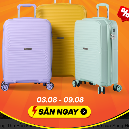
uê xuồng đi dọc Sông Hoài để cảm nhận trọn vẹn vẻ đẹp đến
nó
ng Thu Bồn khi nhìn từ trên cao - dòng sông mẹ của Sông H