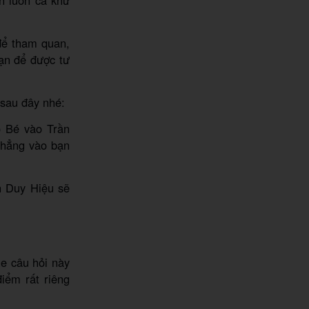
n luôn cả khứ
để tham quan,
sạn để được tư
 sau đây nhé:
ô Bé vào Trần
thẳng vào bạn
n Duy Hiệu sẽ
he câu hỏi này
iểm rất riêng