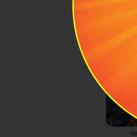
Bạn có thể th
Sô