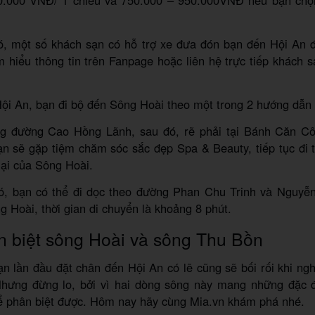
0.000 VNĐ/ 1 chiều và 750.000 – 950.000VNĐ nếu bạn chọ
ó, một số khách sạn có hỗ trợ xe đưa đón bạn đến Hội An 
m hiểu thông tin trên Fanpage hoặc liên hệ trực tiếp khách 
ội An, bạn đi bộ đến Sông Hoài theo một trong 2 hướng dẫn
ng đường Cao Hồng Lãnh, sau đó, rẽ phải tại Bánh Căn C
n sẽ gặp tiệm chăm sóc sắc đẹp Spa & Beauty, tiếp tục đi 
ại của Sông Hoài.
ó, bạn có thể đi dọc theo đường Phan Chu Trinh và Nguyễ
 Hoài, thời gian di chuyển là khoảng 8 phút.
 biệt sông Hoài và sông Thu Bồn
n lần đầu đặt chân đến Hội An có lẽ cũng sẽ bối rối khi ng
hưng đừng lo, bởi vì hai dòng sông này mang những đặc đ
ể phân biệt được. Hôm nay hãy cùng Mia.vn khám phá nhé.