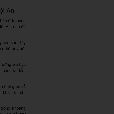
ội An
phố cổ khoảng
Hội An, sau đó
 tiện sau, tùy
ó thể suy xét
Trường Sa Lạc
 thẳng là đến.
h thời gian cả
 khá rẻ, chỉ
 trong khoảng