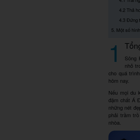
4.2 Thả h
4.3 Đứng 
5. Một số hìn
1
Tổn
Sông 
nhỏ tr
cho quá trình
hôm nay.
Nếu mọi du k
đậm chất Á Đ
những nét đẹ
phải trầm tr
nhòa.