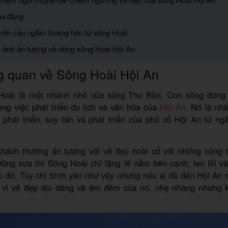
oa đăng
trên cầu ngắm hoàng hôn từ sông Hoài
h ảnh ấn tượng về dòng sông Hoài Hội An
g quan về Sông Hoài Hội An
Hoài là một nhánh nhỏ của sông Thu Bồn. Con sông đóng 
ong việc phát triển du lịch và văn hóa của
Hội An
. Nó là nh
 phát triển, suy tàn và phát triển của phố cổ Hội An từ n
hách thường ấn tượng với vẻ đẹp hoài cổ với những công tr
ông xưa thì Sông Hoài chỉ lặng lẽ nằm bên cạnh, len lỏi v
p đó. Tuy chỉ bình yên như vậy nhưng nếu ai đã đến Hội An 
ồ vì vẻ đẹp dịu dàng và êm đềm của nó, nhẹ nhàng nhưng 