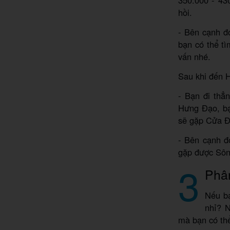
350.000 - 43
hồi.
- Bên cạnh đ
bạn có thể tì
vấn nhé.
Sau khi đến H
- Bạn đi thẳ
Hưng Đạo, bạ
sẽ gặp Cửa Đ
- Bên cạnh đ
gặp được Sông
3
Phân
Nếu bạ
nhỉ? N
mà bạn có th