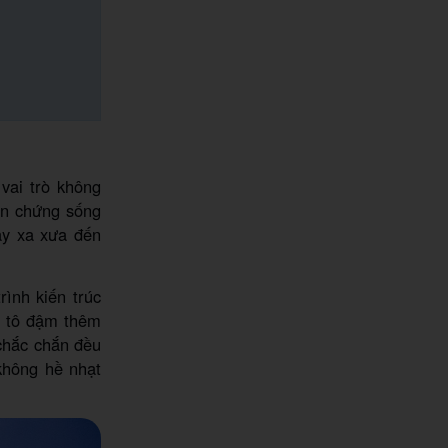
vai trò không
ân chứng sống
gày xa xưa đến
ình kiến trúc
à tô đậm thêm
chắc chắn đều
không hề nhạt