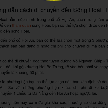
ng dẫn cách di chuyển đến Sông Hoài H
Hoài nằm nép mình trong phố cổ Hội An, cách trung tâm 
Để đến
tham quan
sông Hoài, bạn có thể lựa chọn đi xe đến 
 bộ đến sông Hoài.
đến phố cổ Hội An, bạn có thể lựa chọn một trong 3 phương
 khách sạn bạn đang ở hoặc chi phí cho chuyến đi mà bạn c
n có thể di chuyển dọc theo tuyến đường Võ Nguyên Giáp - 
u đó, khi gặp đường Hai Bà Trưng, rẽ vào bên phải và chạy
chuyển là khoảng 50 phút.
y là phương tiện bạn có thể lựa chọn nếu bạn xác định sẽ dàn
An. So với những phương tiện khác, chi phí đi xe buýt
huyến/ 1 chiều từ Đà Nẵng đến Hội An hoặc ngược lại.
 phương tiện này có mức giá khá cao, thường sẽ dao động