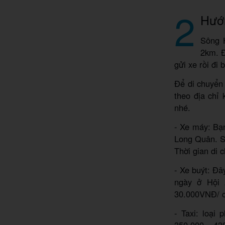
2
Hướ
Sông 
2km. 
gửi xe rồi đi
Để di chuyển 
theo địa chỉ
nhé.
- Xe máy: Bạ
Long Quân. Sa
Thời gian di 
- Xe buýt: Đâ
ngày ở Hội 
30.000VNĐ/ c
- Taxi: loại