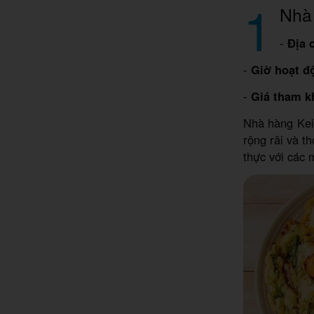
1
Nhà
-
Địa 
-
Giờ hoạt đ
-
Giá tham k
Nhà hàng Kei
rộng rãi và t
thực với các 