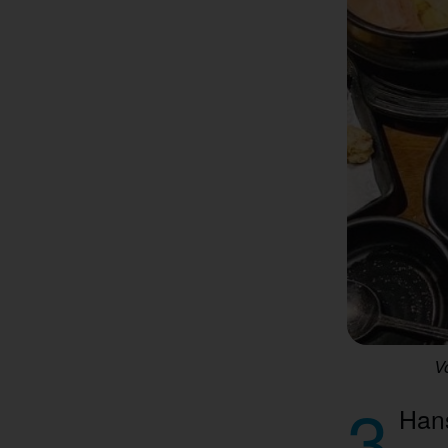
V
3
Han