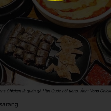
ons Chicken là quán gà Hàn Quốc nổi tiếng. Ảnh: Vons Chick
sarang