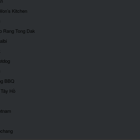
an
Won’s Kitchen
g
o Rang Tong Dak
albi
k
otdog
g
ng BBQ
 Tây Hồ
ietnam
bchang