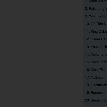
7. Maru Kore
8. Paik Jong 
9. Yeol Kwan
10. Gà Rán N
11. King Dakg
12. Ssam Da
13. Youone H
14. Mokchan
15. Baek Jeo
16. Meat Plus
17. Nollowa
18. Dookki V
19. Bonchon
20. Seoul Go