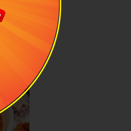
sốt phomai và
ng khiến Vons