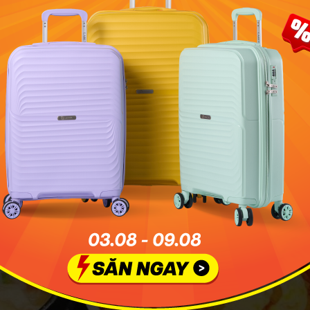
chỉ
: 126 phố Trung Hòa, Yên Hoà, Cầu Giấy
ộng
: 10:00 – 23:00
hảo
: 20.000 VNĐ – 560.000 VNĐ
 là quán gà Hàn Quốc nổi tiếng với các món gà rán, gà cay 
ông gian trẻ trung, thực đơn đa dạng và hương vị đặc trư
hành điểm đến yêu thích của nhiều thực khách.