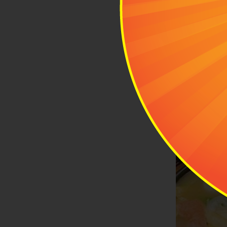
2
-
Địa 
-
Giờ hoạt đ
-
Giá tham k
Vons Chicken
tokbokki. Kh
Chicken trở t