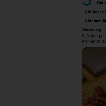
-
Địa c
-
Giờ hoạt đ
-
Giá tham k
Hansarang là
thực đơn pho
món ăn chuẩn