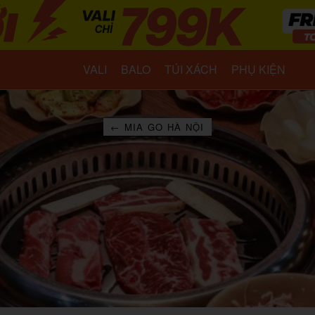
VALI
BALO
TÚI XÁCH
PHỤ KIỆN
← MIA GO HÀ NỘI