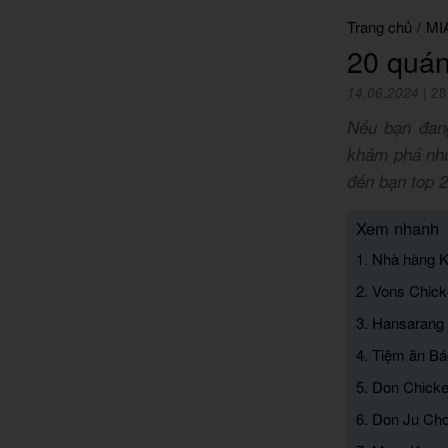
Trang chủ
/
MI
20 quán
14.06.2024
|
28
Nếu bạn đang
khám phá nhữ
đến bạn top 
Xem nhanh
1. Nhà hàng K
2. Vons Chic
3. Hansarang
4. Tiệm ăn B
5. Don Chick
6. Don Ju Ch