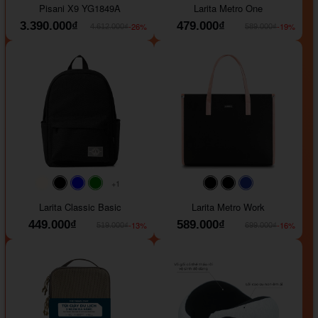
Pisani X9 YG1849A
Larita Metro One
3.390.000₫
479.000₫
-26%
-19%
4.612.000₫
589.000₫
+1
#faf0e6
#000000
#0000FF
#008000
#000000
#000000
#1e35a5
Larita Classic Basic
Larita Metro Work
449.000₫
589.000₫
-13%
-16%
519.000₫
699.000₫