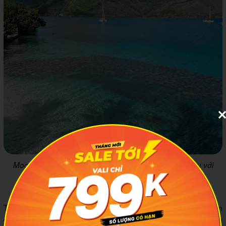
Moorea nổi tiếng với hai vịnh biển Cooks và Opunohu với
những dãy núi đá vôi dựng đứng. Ảnh minh hoạ: The
Daydream Drifters
Tại đây, bạn có thể thuê một chiếc xe máy chạy dọc con
đường mòn xuyên qua những thung lũng dứa bạt ngàn, nhìn