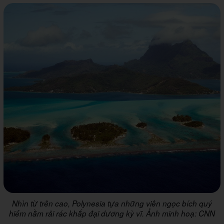
Nhìn từ trên cao, Polynesia tựa những viên ngọc bích quý
hiếm nằm rải rác khắp đại dương kỳ vĩ. Ảnh minh hoạ: CNN