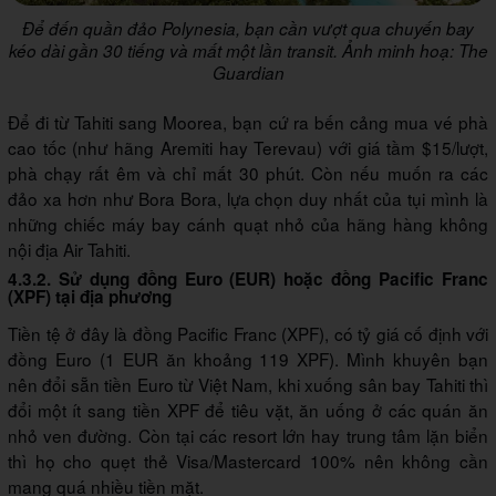
Để đến quần đảo Polynesia, bạn cần vượt qua chuyến bay
kéo dài gần 30 tiếng và mất một lần transit. Ảnh minh hoạ: The
Guardian
Để đi từ Tahiti sang Moorea, bạn cứ ra bến cảng mua vé phà
cao tốc (như hãng Aremiti hay Terevau) với giá tầm $15/lượt,
phà chạy rất êm và chỉ mất 30 phút. Còn nếu muốn ra các
đảo xa hơn như Bora Bora, lựa chọn duy nhất của tụi mình là
những chiếc máy bay cánh quạt nhỏ của hãng hàng không
nội địa Air Tahiti.
4.3.2. Sử dụng đồng Euro (EUR) hoặc đồng Pacific Franc
(XPF) tại địa phương
Tiền tệ ở đây là đồng
Pacific Franc (XPF)
, có tỷ giá cố định với
đồng Euro (1 EUR ăn khoảng 119 XPF). Mình khuyên bạn
nên đổi sẵn tiền Euro từ Việt Nam, khi xuống sân bay Tahiti thì
đổi một ít sang tiền XPF để tiêu vặt, ăn uống ở các quán ăn
nhỏ ven đường. Còn tại các resort lớn hay trung tâm lặn biển
thì họ cho quẹt thẻ Visa/Mastercard 100% nên không cần
mang quá nhiều tiền mặt.