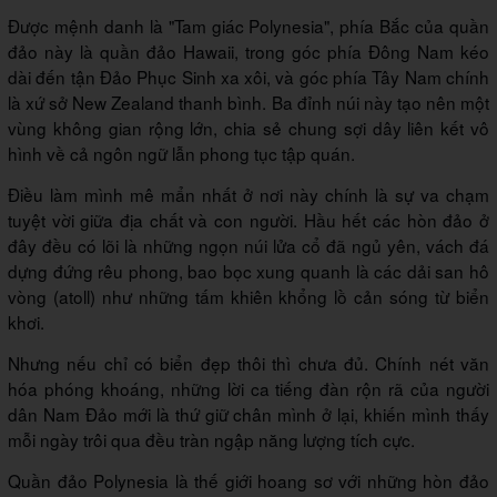
Được mệnh danh là "Tam giác Polynesia", phía Bắc của quần
đảo này là quần đảo Hawaii, trong góc phía Đông Nam kéo
dài đến tận Đảo Phục Sinh xa xôi, và góc phía Tây Nam chính
là xứ sở New Zealand thanh bình. Ba đỉnh núi này tạo nên một
vùng không gian rộng lớn, chia sẻ chung sợi dây liên kết vô
hình về cả ngôn ngữ lẫn phong tục tập quán.
Điều làm mình mê mẩn nhất ở nơi này chính là sự va chạm
tuyệt vời giữa địa chất và con người. Hầu hết các hòn đảo ở
đây đều có lõi là những ngọn núi lửa cổ đã ngủ yên, vách đá
dựng đứng rêu phong, bao bọc xung quanh là các dải san hô
vòng (atoll) như những tấm khiên khổng lồ cản sóng từ biển
khơi.
Nhưng nếu chỉ có biển đẹp thôi thì chưa đủ. Chính nét văn
hóa phóng khoáng, những lời ca tiếng đàn rộn rã của người
dân Nam Đảo mới là thứ giữ chân mình ở lại, khiến mình thấy
mỗi ngày trôi qua đều tràn ngập năng lượng tích cực.
Quần đảo Polynesia là thế giới hoang sơ với những hòn đảo