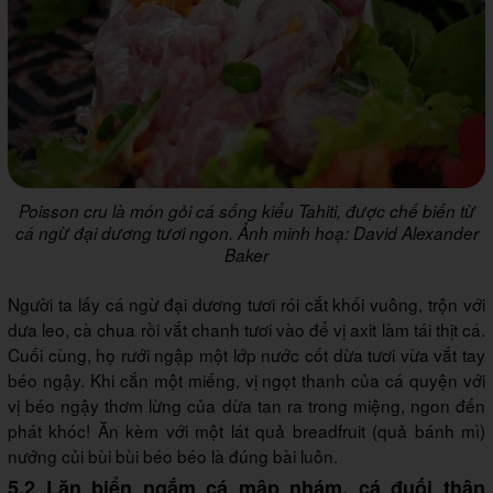
Poisson cru là món gỏi cá sống kiểu Tahiti, được chế biến từ
cá ngừ đại dương tươi ngon. Ảnh minh hoạ: David Alexander
Baker
Người ta lấy cá ngừ đại dương tươi rói cắt khối vuông, trộn với
dưa leo, cà chua rồi vắt chanh tươi vào để vị axit làm tái thịt cá.
Cuối cùng, họ rưới ngập một lớp nước cốt dừa tươi vừa vắt tay
béo ngậy. Khi cắn một miếng, vị ngọt thanh của cá quyện với
vị béo ngậy thơm lừng của dừa tan ra trong miệng, ngon đến
phát khóc! Ăn kèm với một lát quả breadfruit (quả bánh mì)
nướng củi bùi bùi béo béo là đúng bài luôn.
5.2 Lặn biển ngắm cá mập nhám, cá đuối thân