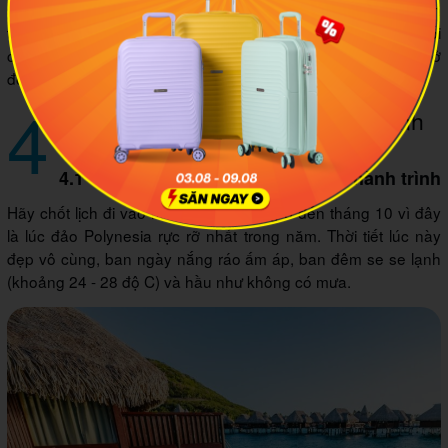
sương mờ bảng lảng trên các đỉnh núi đá. Trong suốt hành
trình vi vu này, mình cứ ngỡ như mình đang lạc bước vào bối
cảnh của bộ phim "Công viên kỷ Jura" chứ không phải đang ở
đời thực nữa.
4
Kinh nghiệm du lịch Polynesia dành
cho người mới
4.1 Thời điểm lý tưởng để bắt đầu hành trình
Hãy chốt lịch đi vào
mùa khô, từ tháng 5 đến tháng 10 vì đây
là lúc đảo Polynesia rực rỡ nhất trong năm.
Thời tiết lúc này
đẹp vô cùng, ban ngày nắng ráo ấm áp, ban đêm se se lạnh
(khoảng 24 - 28 độ C) và hầu như không có mưa.