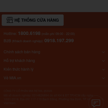
HỆ THỐNG CỬA HÀNG
1800.6198
Hotline:
(miễn phí 09:00 - 22:00)
0918.197.299
B2B
:
(Khách doanh nghiệp)
Chính sách bán hàng
Hỗ trợ khách hàng
Kiến thức hành lý
Về MIA.vn
CÔNG TY CỔ PHẦN MIA RETAIL @2026
Mã số doanh nghiệp: 0314826894 do sở KH & ĐT TP.HCM cấp ngày
10/01/2018. Địa chỉ: 117-119 Bạch Đằng, Phường Gia Định, TP. Hồ Chí Minh,
Việt Nam.