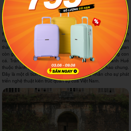
đại
2.2.2 Trấn Bình đài
Trấn Bình đài là một pháo đài cổ nằm ở phía Đông Bắc của
kinh thành Huế. Pháo đài được xây dựng vào năm 1805 dưới
thời vua Gia Long với cái tên ban đầu là Thái Bình đài. Đến
năm 1832 dưới thời vua Minh Mạng, nơi đây được đổi tên
thành Trấn Bình đài, tức là pháo đài bảo vệ bình yên. Dân gian
còn gọi pháo đài là đồn Mang Cá vì có hình dáng giống con
cá. Trấn Bình đài là 1 trong 25 pháo đài của kinh thành Huế
thuộc thành phụ, cách thành chính chỉ một đoạn hào chung.
Đây là một di tích lịch sử quan trọng, chứng nhân cho sự phát
triển nghệ thuật kiến trúc quân sự của Việt Nam.