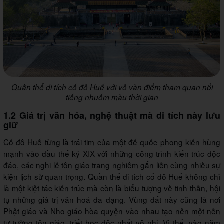
Quần thể di tích cố đô Huế với vô vàn điểm tham quan nổi
tiếng nhuốm màu thời gian
1.2 Giá trị văn hóa, nghệ thuật mà di tích này lưu
giữ
Cố đô Huế từng là trái tim của một đế quốc phong kiến hùng
mạnh vào đầu thế kỷ XIX với những công trình kiến trúc độc
đáo, các nghi lễ tôn giáo trang nghiêm gắn liền cùng nhiều sự
kiện lịch sử quan trọng. Quần thể di tích cố đô Huế không chỉ
là một kiệt tác kiến trúc mà còn là biểu tượng về tinh thần, hội
tụ những giá trị văn hoá đa dạng. Vùng đất này cũng là nơi
Phật giáo và Nho giáo hòa quyện vào nhau tạo nên một nền
tư tưởng tôn giáo, triết học độc nhất vô nhị. Vì thế, vào năm