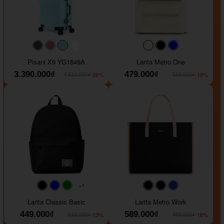
#40454a
#b76e79
#9ad8e7
#ffffff
#faf0e6
#000000
#0000FF
Pisani X9 YG1849A
Larita Metro One
3.390.000₫
479.000₫
-26%
-19%
4.612.000₫
589.000₫
+1
#faf0e6
#000000
#0000FF
#008000
#000000
#000000
#1e35a5
Larita Classic Basic
Larita Metro Work
449.000₫
589.000₫
-13%
-16%
519.000₫
699.000₫