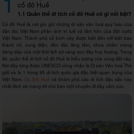
1
cố đô Huế
1.1 Quần thể di tích cố đô Huế có gì nổi bật?
Cố đô Huế là nơi gìn giữ những di sản văn hoá quý báu của
dân tộc Việt Nam phản ánh trí tuệ và tâm hồn của đất nước
Việt Nam. Thành phố cổ kính này được biết đến với biết bao
thành cổ, cung điện, đền đài, lăng tẩm, chùa chiền mang
dáng dấp của một thời lịch sử vàng son đầy huy hoàng. Trong
đó, quần thể di tích cố đô Huế là biểu tượng của vùng đất này.
Nơi đây từng được UNESCO công nhận là Di sản Văn hoá Thế
giới và là 1 trong 95 di tích quốc gia đặc biệt quan trọng của
Việt Nam.
Du lịch Huế
và khám phá các di tích đặc sắc này
nhất định sẽ mang tới cho bạn một chuyến đi đầy cảm xúc.