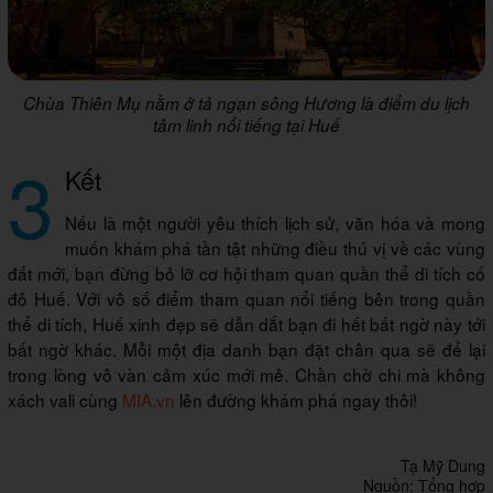
Chùa Thiên Mụ nằm ở tả ngạn sông Hương là điểm du lịch
tâm linh nổi tiếng tại Huế
3
Kết
Nếu là một người yêu thích lịch sử, văn hóa và mong
muốn khám phá tần tật những điều thú vị về các vùng
đất mới, bạn đừng bỏ lỡ cơ hội tham quan quần thể di tích cố
đô Huế. Với vô số điểm tham quan nổi tiếng bên trong quần
thể di tích, Huế xinh đẹp sẽ dẫn dắt bạn đi hết bất ngờ này tới
bất ngờ khác. Mỗi một địa danh bạn đặt chân qua sẽ để lại
trong lòng vô vàn cảm xúc mới mẻ. Chần chờ chi mà không
xách vali cùng
MIA.vn
lên đường khám phá ngay thôi!
Tạ Mỹ Dung
Nguồn: Tổng hợp