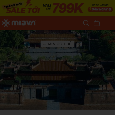
← MIA GO HUẾ