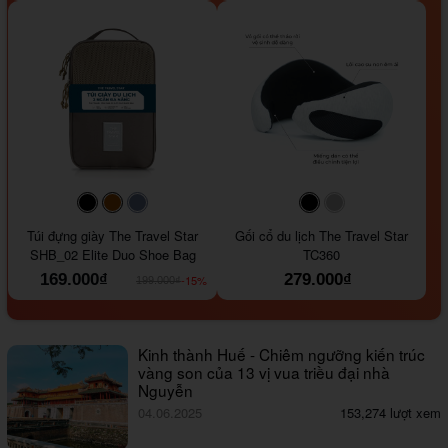
#000000
#964B00
#647290
#000000
#a9a9a9
Túi đựng giày The Travel Star
Gối cổ du lịch The Travel Star
SHB_02 Elite Duo Shoe Bag
TC360
169.000₫
279.000₫
-15%
199.000₫
Kinh thành Huế - Chiêm ngưỡng kiến trúc
vàng son của 13 vị vua triều đại nhà
Nguyễn
04.06.2025
153,274 lượt xem