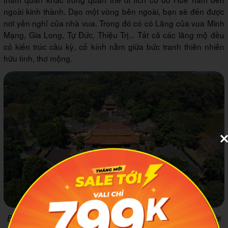
ngoài kinh thành. Dạo một vòng bên ngoài, bạn sẽ đến được
nơi yên nghỉ của nhà vua. Trong đó có có Lăng của vua Minh
Mạng, Gia Long, Tự Đức, Thiệu Trị... Tất cả các lăng mộ đều
có kiến trúc cầu kỳ, cổ kính nằm giữa bức tranh thiên nhiên
hữu tình, thơ mộng.
Bên ngoài kinh thành là lăng tẩm của các vua qua nhiều thời