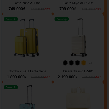
Larita Yuno AH0325
Larita Miyo AH01252
749.000₫
799.000₫
-37%
-33%
1.189.000₫
1.199.000₫
Freeship
Freeship
+1
#000000
#000000
#000000
#ffa500
Combo 2 VALI Larita Sena
Pisani Classic FZA01
1.899.000₫
2.199.000₫
-60%
-26%
4.700.000₫
2.990.000₫
Freeship