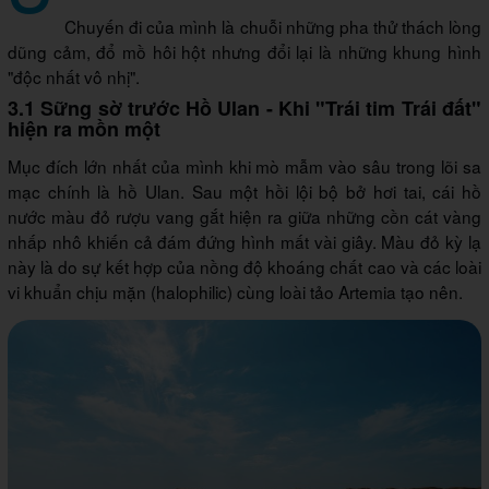
Chuyến đi của mình là chuỗi những pha thử thách lòng
dũng cảm, đổ mồ hôi hột nhưng đổi lại là những khung hình
"độc nhất vô nhị".
3.1 Sững sờ trước Hồ Ulan - Khi "Trái tim Trái đất"
hiện ra mồn một
Mục đích lớn nhất của mình khi mò mẫm vào sâu trong lõi sa
mạc chính là hồ Ulan. Sau một hồi lội bộ bở hơi tai, cái hồ
nước màu đỏ rượu vang gắt hiện ra giữa những cồn cát vàng
nhấp nhô khiến cả đám đứng hình mất vài giây. Màu đỏ kỳ lạ
này là do sự kết hợp của nồng độ khoáng chất cao và các loài
vi khuẩn chịu mặn (halophilic) cùng loài tảo Artemia tạo nên.