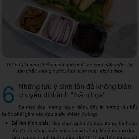
Thịt cừu là món khiến mình nhớ nhất, có chút mằn mặn, thịt
săn chắc, mọng nước. Ảnh minh hoạ: TripAdvisor
6
Những lưu ý sinh tồn để không biến
chuyến đi thành "thảm họa"
Sa mạc đẹp nhưng nguy hiểm, đây là những thứ bắt
buộc phải găm vào đầu trước khi lên đường:
Hãy chọn quần áo màu trắng, be hoặc
Để lên hình chất:
đỏ rực để tương phản với màu cát vàng, lên ảnh bao đẹp.
Đêm sa mạc lạnh buốt xuống dưới 0°C nên bắt buộc phải