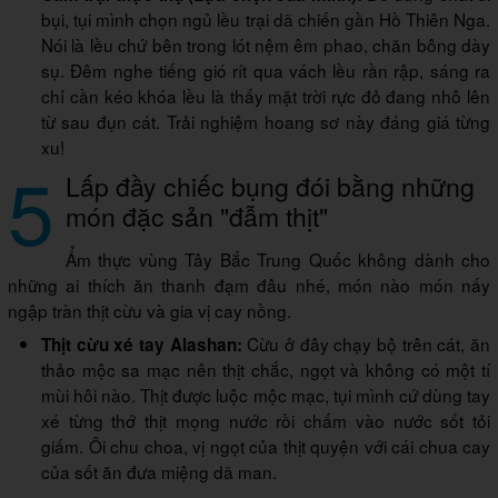
bụi, tụi mình chọn ngủ lều trại dã chiến gần Hồ Thiên Nga.
Nói là lều chứ bên trong lót nệm êm phao, chăn bông dày
sụ. Đêm nghe tiếng gió rít qua vách lều rần rập, sáng ra
chỉ cần kéo khóa lều là thấy mặt trời rực đỏ đang nhô lên
từ sau đụn cát. Trải nghiệm hoang sơ này đáng giá từng
xu!
5
Lấp đầy chiếc bụng đói bằng những
món đặc sản "đẫm thịt"
Ẩm thực vùng Tây Bắc Trung Quốc không dành cho
những ai thích ăn thanh đạm đâu nhé, món nào món nấy
ngập tràn thịt cừu và gia vị cay nồng.
Cừu ở đây chạy bộ trên cát, ăn
Thịt cừu xé tay Alashan:
thảo mộc sa mạc nên thịt chắc, ngọt và không có một tí
mùi hôi nào. Thịt được luộc mộc mạc, tụi mình cứ dùng tay
xé từng thớ thịt mọng nước rồi chấm vào nước sốt tỏi
giấm. Ôi chu choa, vị ngọt của thịt quyện với cái chua cay
của sốt ăn đưa miệng dã man.