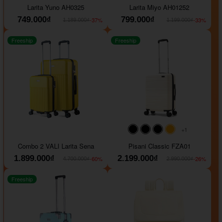
Larita Yuno AH0325
Larita Miyo AH01252
749.000₫
799.000₫
-37%
-33%
1.189.000₫
1.199.000₫
Freeship
Freeship
+1
#000000
#000000
#000000
#ffa500
Combo 2 VALI Larita Sena
Pisani Classic FZA01
1.899.000₫
2.199.000₫
-60%
-26%
4.700.000₫
2.990.000₫
Freeship