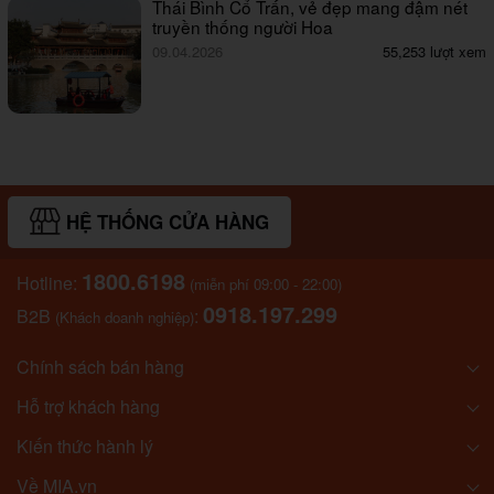
Thái Bình Cổ Trấn, vẻ đẹp mang đậm nét
truyền thống người Hoa
09.04.2026
55,253 lượt xem
HỆ THỐNG CỬA HÀNG
1800.6198
Hotline:
(miễn phí 09:00 - 22:00)
0918.197.299
B2B
:
(Khách doanh nghiệp)
Chính sách bán hàng
Hỗ trợ khách hàng
Kiến thức hành lý
Về MIA.vn