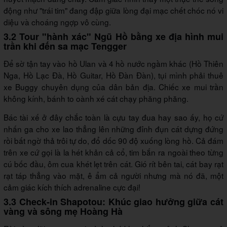
động như "trái tim" đang đập giữa lòng đại mạc chết chóc nó vi
diệu và choáng ngợp vô cùng.
3.2 Tour "hành xác" Ngũ Hồ bằng xe địa hình mui
trần khi đến sa mạc Tengger
Để sờ tận tay vào hồ Ulan và 4 hồ nước ngầm khác (Hồ Thiên
Nga, Hồ Lạc Đà, Hồ Guitar, Hồ Đàn Đàn), tụi mình phải thuê
xe Buggy chuyên dụng của dân bản địa. Chiếc xe mui trần
không kính, bánh to oành xé cát chạy phăng phăng.
Bác tài xế ở đây chắc toàn là cựu tay đua hay sao ấy, họ cứ
nhấn ga cho xe lao thẳng lên những đỉnh đụn cát dựng đứng
rồi bất ngờ thả trôi tự do, đổ dốc 90 độ xuống lòng hồ. Cả đám
trên xe cứ gọi là la hét khản cả cổ, tim bắn ra ngoài theo từng
cú bốc đầu, ôm cua khét lẹt trên cát. Gió rít bên tai, cát bay rạt
rạt táp thẳng vào mặt, ê ẩm cả người nhưng mà nó đã, một
cảm giác kích thích adrenaline cực đại!
3.3 Check-in Shapotou: Khúc giao hưởng giữa cát
vàng và sông mẹ Hoàng Hà