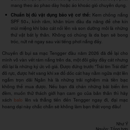
mang theo áo phao dày hoặc áo khoác gió chuyên dụng.
Kem chống nắng
Chuẩn bị đủ vật dụng bảo vệ cơ thể:
SPF 50+, kính râm, khăn trùm đầu đa năng để che kín
mũi miệng khi bão cát nổi lên và son dưỡng môi là những
thứ vật bất ly thân. Không có chúng là da bạn sẽ bong
tróc, nứt nẻ ngay sau vài tiếng phơi nắng đấy.
Chuyến đi bụi sa mạc Tengger đầu năm 2026 đã để lại cho
mình vô vàn vết rám nắng trên da, một đôi giày đầy cát nhưng
đổi lại là những ký ức vô giá. Được đứng trước "Trái tim Trái đất"
đỏ rực, được hét vang khi xe đổ dốc cát hay nằm ngửa mặt lên
ngắm trọn dải Ngân hà là những trải nghiệm mà tiền bạc
không thể mua được. Nếu bạn đã chán những bãi biển êm
đềm, muốn thử thách giới hạn cam go của bản thân thì hãy
xách
balo
lên và thẳng tiến đến Tengger ngay đi, đại mạc
hoang dại này chắc chắn sẽ không làm bạn thất vọng đâu!
Như Ý
Nguồn: Tổng hợp