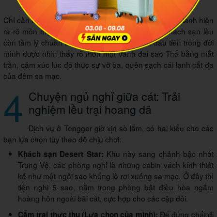
Chỉ cần ngửa đầu lên là dải Ngân hà (Milky Way) lấp lánh hiện
ra rõ mồn một như một dải lụa sao bạt ngàn. Khách sạn lều
còn tâm lý chuẩn bị sẵn kính thiên văn, lần đầu tiên trong đời
mình được nhìn thấy rõ mồn một vành đai sao Thổ bằng mắt
trần, cảm xúc lúc đó thực sự vỡ òa, quên sạch cái lạnh cắt da
của đêm sa mạc.
4
Chuyện ngủ nghỉ giữa cát: Trải
nghiệm lều trại hoang dã
Dịch vụ ở Tengger giờ xịn sò lắm, có hai kiểu cho các
bạn lựa chọn tùy theo độ chịu chơi:
Khu này sang chảnh bậc nhất
Khách sạn Desert Star:
Trung Vệ, các phòng nghỉ là những cabin vách kính thiết
kế như một ngôi sao khổng lồ rơi xuống sa mạc. Ở đây thì
tiện nghi 5 sao, nằm trong phòng bật điều hòa ngắm
hoàng hôn ngoài bãi cát, cực hợp cho các cặp đôi.
Để đúng chất đi
Cắm trại thực thụ (Lựa chọn của mình):