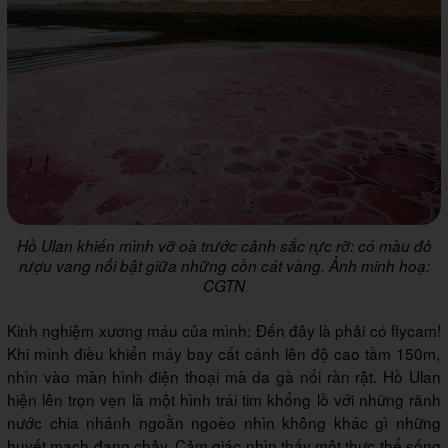
Hồ Ulan khiến mình vỡ oà trước cảnh sắc rực rỡ: có màu đỏ
rượu vang nổi bật giữa những cồn cát vàng. Ảnh minh hoạ:
CGTN
Kinh nghiệm xương máu của mình:
Đến đây là phải có flycam!
Khi mình điều khiển máy bay cất cánh lên độ cao tầm 150m,
nhìn vào màn hình điện thoại mà da gà nổi rần rật. Hồ Ulan
hiện lên trọn vẹn là một hình trái tim khổng lồ với những rãnh
nước chia nhánh ngoằn ngoèo nhìn không khác gì những
huyết mạch đang chảy. Cảm giác nhìn thấy một thực thể sống