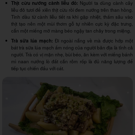
Người ta dùng cành cây
Thịt cừu nướng cành liễu đỏ:
liễu đỏ tươi để xiên thịt cừu rồi đem nướng trên than hồng.
Tinh dầu từ cành liễu tiết ra khi gặp nhiệt, thấm sâu vào
thịt tạo nên một mùi thơm gỗ tự nhiên cực kỳ đặc trưng,
cắn một miếng mỡ màng béo ngậy tan chảy trong miệng.
Đi ngoài nắng về mà được hớp một
Trà sữa lúa mạch:
bát trà sữa lúa mạch ấm nóng của người bản địa là tỉnh cả
người. Trà có vị mặn nhẹ, bùi béo, ăn kèm với miếng bánh
mì naan nướng lò đất cắn rôm rốp là đủ năng lượng để
tiếp tục chiến đấu với cát.