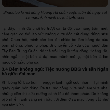
Shapotou là nơi dòng Hoàng Hà cuồn cuộn tuôn đổ ngay sát
sa mạc. Ảnh minh hoạ: TripAdvisor
Tại đây, mình đã chơi trò trượt cát từ độ cao hàng trăm mét,
cảm giác cơ thể lao vút xuống dưới dốc cát dựng đứng siêu
phê. Chưa hết, mình còn leo lên chiếc bè làm bằng da cừu
bơm phồng, phương pháp di chuyển cổ xưa của người dân
Tây Bắc Trung Quốc, để thả trôi lững lờ trên dòng Hoàng Hà,
nhìn ngắm một bên là đại mạc mênh mông, một bên là làn
nước đỏ ngầu phù sa.
3.4 Đêm không ngủ: Tiệc nướng BBQ và săn Ngân
hà giữa đại mạc
Khi bóng tối bao trùm, Tengger lạnh ngắt cực nhanh. Tụi mình
quây quần bên đống lửa trại rực hồng, vừa sưởi ấm vừa nhai
những xiên thịt cừu nướng cành liễu đỏ thơm phức. Do không
bị ô nhiễm ánh sáng nên bầu trời đêm ở sa mạc trong vắt như
một tấm kính.