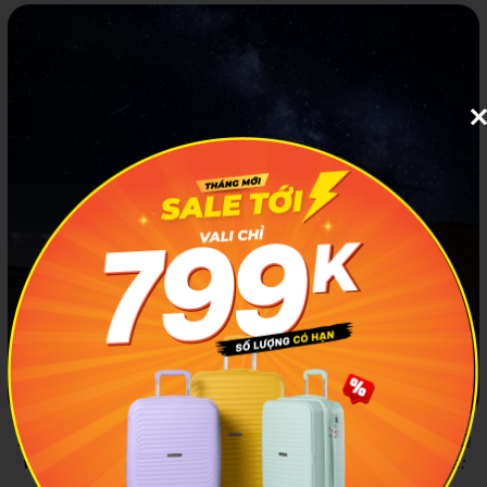
Đêm về là lúc mình mong đợi nhất, vì được tổ chức tiệc BBQ
và ngắm dải ngân hà giữa đại mạc hùng vĩ. Ảnh minh hoạ:
Tourisme Chine