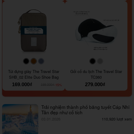
#000000
#964B00
#647290
#000000
#a9a9a9
Túi đựng giày The Travel Star
Gối cổ du lịch The Travel Star
SHB_02 Elite Duo Shoe Bag
TC360
169.000₫
279.000₫
-15%
199.000₫
Trải nghiệm thành phố băng tuyết Cáp Nhĩ
Tân đẹp như cổ tích
03.01.2026
110,920 lượt xem