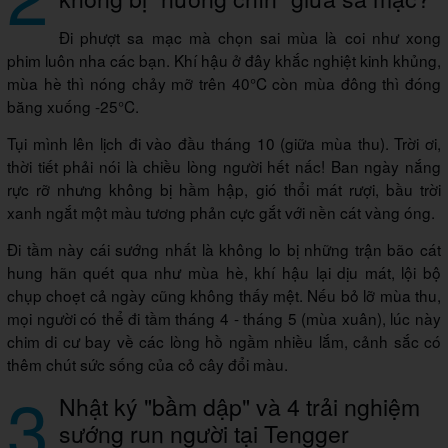
Đi phượt sa mạc mà chọn sai mùa là coi như xong
phim luôn nha các bạn. Khí hậu ở đây khắc nghiệt kinh khủng,
mùa hè thì nóng chảy mỡ trên 40°C còn mùa đông thì đóng
băng xuống -25°C.
Tụi mình lên lịch đi vào
đầu tháng 10 (giữa mùa thu)
. Trời ơi,
thời tiết phải nói là chiều lòng người hết nấc! Ban ngày nắng
rực rỡ nhưng không bị hầm hập, gió thổi mát rượi, bầu trời
xanh ngắt một màu tương phản cực gắt với nền cát vàng óng.
Đi tầm này cái sướng nhất là không lo bị những trận bão cát
hung hãn quét qua như mùa hè, khí hậu lại dịu mát, lội bộ
chụp choẹt cả ngày cũng không thấy mệt. Nếu bỏ lỡ mùa thu,
mọi người có thể đi tầm
tháng 4 - tháng 5 (mùa xuân)
, lúc này
chim di cư bay về các lòng hồ ngầm nhiều lắm, cảnh sắc có
thêm chút sức sống của cỏ cây đổi màu.
3
Nhật ký "bầm dập" và 4 trải nghiệm
sướng run người tại Tengger