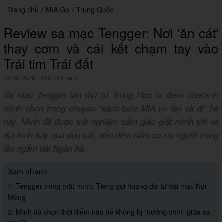
Trang chủ
/
MIA Go
/
Trung Quốc
Review sa mạc Tengger: Nơi 'ăn cát'
thay cơm và cái kết chạm tay vào
Trái tim Trái đất
28.06.2026
|
188 lượt xem
Sa mạc Tengger lớn thứ tư Trung Hoa là điểm check-in
mình chọn trong chuyến “xách balo MIA.vn lên và đi” hè
này. Mình đã được trải nghiệm cảm giác giật mình khi xe
địa hình bay qua đụn cát, đến đêm nằm co ríu người trong
lều ngắm dải Ngân hà.
Xem nhanh
1. Tengger trong mắt mình: Tiếng gọi hoang dại từ đại mạc Nội
Mông
2. Mình đã chọn thời điểm nào để không bị "nướng chín" giữa sa