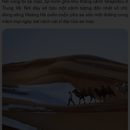
Rời vùng lõi sa mạc, tụi mình ghé khu thắng cảnh Shapotou ở
Trung Vệ. Nơi đây sở hữu một cảnh tượng độc nhất vô nhị:
dòng sông Hoàng Hà cuồn cuộn phù sa uốn một đường cong
mềm mại ngay sát vách cát vĩ đại của sa mạc.