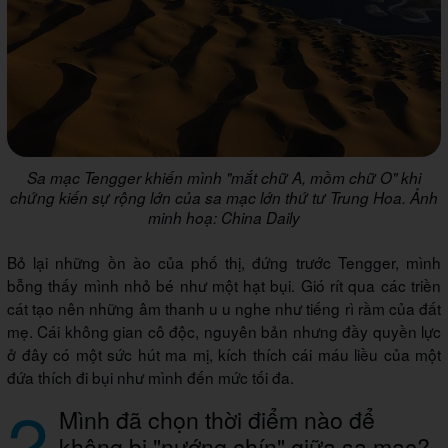
Sa mạc Tengger khiến mình "mắt chữ A, mồm chữ O" khi
chứng kiến sự rộng lớn của sa mạc lớn thứ tư Trung Hoa. Ảnh
minh hoạ: China Daily
Bỏ lại những ồn ào của phố thị, đứng trước Tengger, mình
bỗng thấy mình nhỏ bé như một hạt bụi. Gió rít qua các triền
cát tạo nên những âm thanh u u nghe như tiếng rì rầm của đất
mẹ. Cái không gian cô độc, nguyên bản nhưng đầy quyền lực
ở đây có một sức hút ma mị, kích thích cái máu liều của một
đứa thích đi bụi như mình đến mức tối đa.
2
Mình đã chọn thời điểm nào để
không bị "nướng chín" giữa sa mạc?