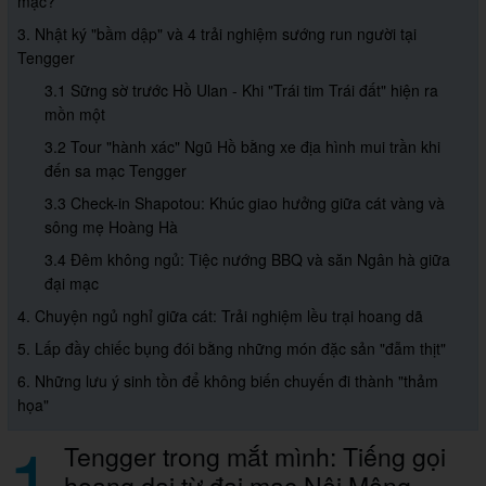
mạc?
3. Nhật ký "bầm dập" và 4 trải nghiệm sướng run người tại
Tengger
3.1 Sững sờ trước Hồ Ulan - Khi "Trái tim Trái đất" hiện ra
mồn một
3.2 Tour "hành xác" Ngũ Hồ bằng xe địa hình mui trần khi
đến sa mạc Tengger
3.3 Check-in Shapotou: Khúc giao hưởng giữa cát vàng và
sông mẹ Hoàng Hà
3.4 Đêm không ngủ: Tiệc nướng BBQ và săn Ngân hà giữa
đại mạc
4. Chuyện ngủ nghỉ giữa cát: Trải nghiệm lều trại hoang dã
5. Lấp đầy chiếc bụng đói bằng những món đặc sản "đẫm thịt"
6. Những lưu ý sinh tồn để không biến chuyến đi thành "thảm
họa"
1
Tengger trong mắt mình: Tiếng gọi
hoang dại từ đại mạc Nội Mông