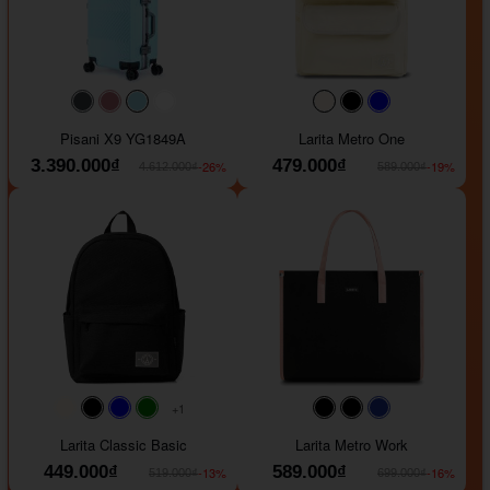
#40454a
#b76e79
#9ad8e7
#ffffff
#faf0e6
#000000
#0000FF
Pisani X9 YG1849A
Larita Metro One
3.390.000₫
479.000₫
-26%
-19%
4.612.000₫
589.000₫
+1
#faf0e6
#000000
#0000FF
#008000
#000000
#000000
#1e35a5
Larita Classic Basic
Larita Metro Work
449.000₫
589.000₫
-13%
-16%
519.000₫
699.000₫