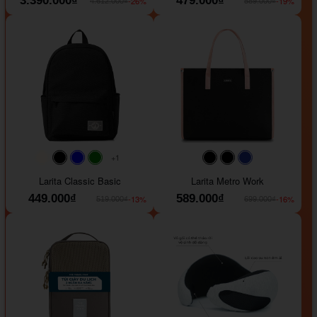
3.390.000₫
479.000₫
-26%
-19%
4.612.000₫
589.000₫
+1
#faf0e6
#000000
#0000FF
#008000
#000000
#000000
#1e35a5
Larita Classic Basic
Larita Metro Work
449.000₫
589.000₫
-13%
-16%
519.000₫
699.000₫