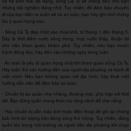
và hệ sinh thái đa dạng, sông Cà Ty sẽ mang đến cho bạn
những trải nghiệm đáng nhớ. Tuy nhiên, để đảm bảo chuyến
đi của bạn diễn ra suôn sẻ và an toàn, bạn hãy ghi nhớ những
lưu ý quan trọng sau:
- Sông Cà Ty đẹp nhất vào mùa khô, từ tháng 1 đến tháng 5.
Đây là thời điểm nước sông trong, mực nước thấp, thuận lợi
cho việc tham quan, khám phá. Tuy nhiên, nếu bạn muốn
tránh đông đúc, hãy đến vào những ngày trong tuần.
- An toàn là yếu tố quan trọng nhất khi tham quan sông Cà Ty.
Hãy tuân thủ các hướng dẫn của người địa phương và tránh đi
một mình. Nếu bạn không quen với địa hình, hãy thuê một
hướng dẫn viên để đảm bảo an toàn.
- Chuẩn bị áo quần nhẹ nhàng, thoáng mát, phù hợp với thời
tiết. Bạn đừng quên mang theo mũ rộng vành để che nắng.
- Hãy chuẩn bị sẵn máy ảnh hoặc điện thoại để ghi lại những
bức hình ấn tượng bên dòng sông thơ mộng. Tuy nhiên, đừng
quên tôn trọng môi trường và người dân địa phương khi chụp