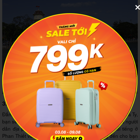
Tham gia các hoạt động thú vị trên sông Cà Ty đem tới cho
bạn vô vàn trải nghiệm đáng nhớ. Ảnh: UBND tỉnh Bình Thuận
3.4 Trải nghiệm văn hóa địa phương đặc sắc
Đắm mình trong không gian văn hóa độc đáo của sông Cà Ty,
bạn sẽ được khám phá những nét đẹp truyền thống của người
dân địa phương. Những làng nghề truyền thống nổi tiếng ở
Phan Thiết vẫn còn lưu giữ đến ngày nay, mang đến cho bạn