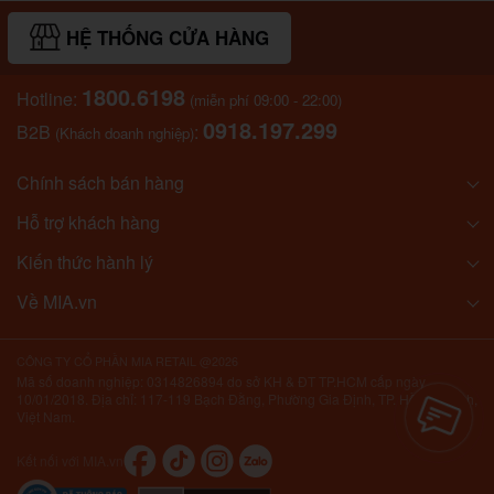
HỆ THỐNG CỬA HÀNG
1800.6198
Hotline:
(miễn phí 09:00 - 22:00)
0918.197.299
B2B
:
(Khách doanh nghiệp)
Chính sách bán hàng
Hỗ trợ khách hàng
Kiến thức hành lý
Về MIA.vn
CÔNG TY CỔ PHẦN MIA RETAIL @2026
Mã số doanh nghiệp: 0314826894 do sở KH & ĐT TP.HCM cấp ngày
10/01/2018. Địa chỉ: 117-119 Bạch Đằng, Phường Gia Định, TP. Hồ Chí Minh,
Việt Nam.
Kết nối với MIA.vn