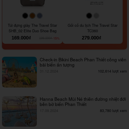
#000000
#964B00
#647290
#000000
#a9a9a9
Túi đựng giày The Travel Star
Gối cổ du lịch The Travel Star
SHB_02 Elite Duo Shoe Bag
TC360
169.000₫
279.000₫
-15%
199.000₫
Check-in Bikini Beach Phan Thiết công viên
bãi biển ấn tượng
31.12.2024
102,614 lượt xem
Hanna Beach Mũi Né thiên đường nhiệt đới
bên bờ biển Phan Thiết
17.09.2024
83,780 lượt xem