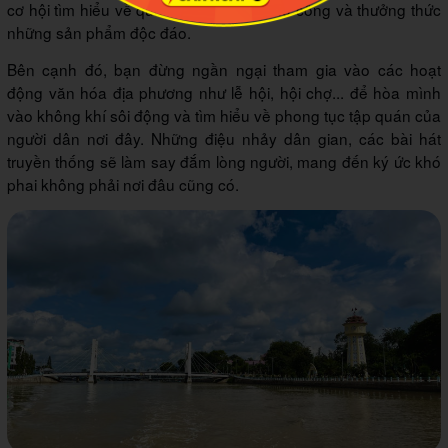
cơ hội tìm hiểu về quá trình sản xuất thủ công và thưởng thức
những sản phẩm độc đáo.
Bên cạnh đó, bạn đừng ngần ngại tham gia vào các hoạt
động văn hóa địa phương như lễ hội, hội chợ... để hòa mình
vào không khí sôi động và tìm hiểu về phong tục tập quán của
người dân nơi đây. Những điệu nhảy dân gian, các bài hát
truyền thống sẽ làm say đắm lòng người, mang đến ký ức khó
phai không phải nơi đâu cũng có.