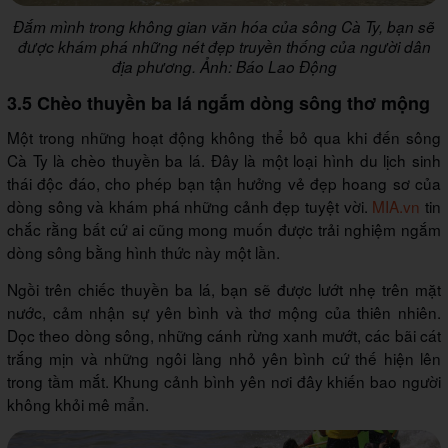
Đắm mình trong không gian văn hóa của sông Cà Ty, bạn sẽ
được khám phá những nét đẹp truyền thống của người dân
địa phương. Ảnh: Báo Lao Động
3.5 Chèo thuyền ba lá ngắm dòng sông thơ mộng
Một trong những hoạt động không thể bỏ qua khi đến sông
Cà Ty là chèo thuyền ba lá. Đây là một loại hình du lịch sinh
thái độc đáo, cho phép bạn tận hưởng vẻ đẹp hoang sơ của
dòng sông và khám phá những cảnh đẹp tuyệt vời.
MIA.vn
tin
chắc rằng bất cứ ai cũng mong muốn được trải nghiệm ngắm
dòng sông bằng hình thức này một lần.
Ngồi trên chiếc thuyền ba lá, bạn sẽ được lướt nhẹ trên mặt
nước, cảm nhận sự yên bình và thơ mộng của thiên nhiên.
Dọc theo dòng sông, những cánh rừng xanh mướt, các bãi cát
trắng mịn và những ngôi làng nhỏ yên bình cứ thế hiện lên
trong tầm mắt. Khung cảnh bình yên nơi đây khiến bao người
không khỏi mê mẩn.