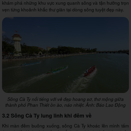
khám phá những khu vực xung quanh sông và tận hưởng trọn
vẹn từng khoảnh khắc thư giãn tại dòng sông tuyệt đẹp này.
Sông Cà Ty nổi tiếng với vẻ đẹp hoang sơ, thơ mộng giữa
thành phố Phan Thiết ồn ào, náo nhiệt. Ảnh: Báo Lao Động
3.2 Sông Cà Ty lung linh khi đêm về
Khi màn đêm buông xuống, sông Cà Ty khoác lên mình tấm