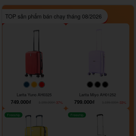
TOP sản phẩm bán chạy tháng 08/2026
#093f69
#ffa500
#FF0000
#000000
#000000
#000000
Larita Yuno AH0325
Larita Miyo AH01252
749.000₫
799.000₫
-37%
-33%
1.189.000₫
1.199.000₫
Freeship
Freeship