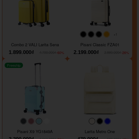
+1
#000000
#000000
#000000
#ffa500
Combo 2 VALI Larita Sena
Pisani Classic FZA01
1.899.000₫
2.199.000₫
-60%
-26%
4.700.000₫
2.990.000₫
Freeship
#40454a
#b76e79
#9ad8e7
#ffffff
#faf0e6
#000000
#0000FF
Pisani X9 YG1849A
Larita Metro One