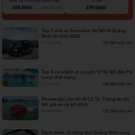
SHB_02 Elite Duo Shoe Bag
TC360
169.000₫
279.000₫
-15%
199.000₫
Top 7 nhà xe limousine Hà Nội đi Quảng
Ninh tốt nhất 2026
07.01.2026
191,063 lượt xem
Top 9 xe khách di chuyển từ Hà Nội đến Hạ
Long chất lượng
07.04.2026
190,665 lượt xem
Review tàu cao tốc đi Cô Tô: Thông tin chi
tiết, giá vé và lịch trình
07.04.2026
173,299 lượt xem
Danh sách 10 hãng taxi Quảng Ninh cùng