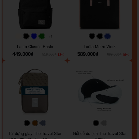
+1
#faf0e6
#000000
#0000FF
#008000
#000000
#000000
#1e35a5
Larita Classic Basic
Larita Metro Work
449.000₫
589.000₫
-13%
-16%
519.000₫
699.000₫
#000000
#964B00
#647290
#000000
#a9a9a9
Túi đựng giày The Travel Star
Gối cổ du lịch The Travel Star