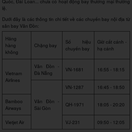
Quốc, Đài Loan... chưa có hoạt động bay thương mại thường
lệ.
Dưới đây là các thông tin chi tiết về các chuyến bay nội địa từ
sân bay Vân Đồn:
Hãng
Số hiệu
Giờ cất cánh -
hàng
Chặng bay
chuyến bay
hạ cánh
không
Vân Đồn -
VN-1681
16:55 - 18:15
Đà Nẵng
Vietnam
Airlines
VN-1287
16:45 - 18:50
Bamboo
Vân Đồn -
QH-1971
18:05 - 20:20
Airways
Sài Gòn
Vietjet Air
VJ-231
09:50 - 12:05