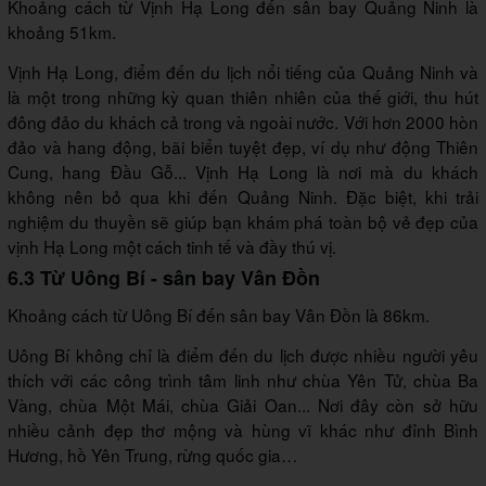
Khoảng cách từ Vịnh Hạ Long đến sân bay Quảng Ninh là
khoảng 51km.
Vịnh Hạ Long, điểm đến du lịch nổi tiếng của Quảng Ninh và
là một trong những kỳ quan thiên nhiên của thế giới, thu hút
đông đảo du khách cả trong và ngoài nước. Với hơn 2000 hòn
đảo và hang động, bãi biển tuyệt đẹp, ví dụ như động Thiên
Cung, hang Đầu Gỗ... Vịnh Hạ Long là nơi mà du khách
không nên bỏ qua khi đến Quảng Ninh. Đặc biệt, khi trải
nghiệm du thuyền sẽ giúp bạn khám phá toàn bộ vẻ đẹp của
vịnh Hạ Long một cách tinh tế và đầy thú vị.
6.3 Từ Uông Bí - sân bay Vân Đồn
Khoảng cách từ Uông Bí đến sân bay Vân Đồn là 86km.
Uông Bí không chỉ là điểm đến du lịch được nhiều người yêu
thích với các công trình tâm linh như chùa Yên Tử, chùa Ba
Vàng, chùa Một Mái, chùa Giải Oan... Nơi đây còn sở hữu
nhiều cảnh đẹp thơ mộng và hùng vĩ khác như đỉnh Bình
Hương, hồ Yên Trung, rừng quốc gia…