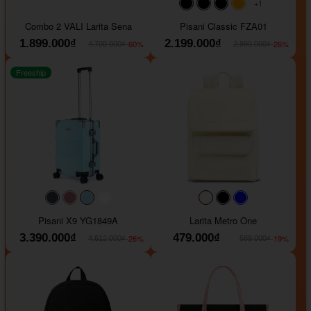
+1
#000000
#000000
#000000
#ffa500
Combo 2 VALI Larita Sena
Pisani Classic FZA01
1.899.000₫
2.199.000₫
-60%
-26%
4.700.000₫
2.990.000₫
Freeship
#40454a
#b76e79
#9ad8e7
#ffffff
#faf0e6
#000000
#0000FF
Pisani X9 YG1849A
Larita Metro One
3.390.000₫
479.000₫
-26%
-19%
4.612.000₫
589.000₫