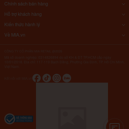
Chính sách bán hàng
Hỗ trợ khách hàng
Kiến thức hành lý
Về MIA.vn
CÔNG TY CỔ PHẦN MIA RETAIL @2026
Mã số doanh nghiệp: 0314826894 do sở KH & ĐT TP.HCM cấp ngày
10/01/2018. Địa chỉ: 117-119 Bạch Đằng, Phường Gia Định, TP. Hồ Chí Minh,
Việt Nam.
Kết nối với MIA.vn