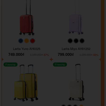
#093f69
#ffa500
#FF0000
#000000
#000000
#000000
Larita Yuno AH0325
Larita Miyo AH01252
749.000₫
799.000₫
-37%
-33%
1.189.000₫
1.199.000₫
Freeship
Freeship