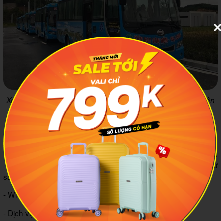
Xe buýt là phương tiện phổ biến để di chuyển từ sân bay Vân
Đồn về thành phố Hạ Long
4
Các dịch vụ tiện ích tại nhà ga
Nhà ga của Cảng hàng không Vân Đồn có tổng diện
tích 26.991 m² và cung cấp một loạt các tiện ích như
sau:
- Wi-Fi tốc độ cao được phủ sóng toàn bộ khu vực nhà ga.
- Dịch vụ sạc điện thoại miễn phí.