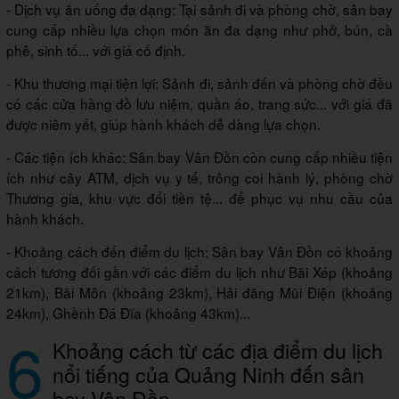
- Dịch vụ ăn uống đa dạng: Tại sảnh đi và phòng chờ, sân bay
cung cấp nhiều lựa chọn món ăn đa dạng như phở, bún, cà
phê, sinh tố... với giá cố định.
- Khu thương mại tiện lợi: Sảnh đi, sảnh đến và phòng chờ đều
có các cửa hàng đồ lưu niệm, quần áo, trang sức... với giá đã
được niêm yết, giúp hành khách dễ dàng lựa chọn.
- Các tiện ích khác: Sân bay Vân Đồn còn cung cấp nhiều tiện
ích như cây ATM, dịch vụ y tế, trông coi hành lý, phòng chờ
Thương gia, khu vực đổi tiền tệ... để phục vụ nhu cầu của
hành khách.
- Khoảng cách đến điểm du lịch: Sân bay Vân Đồn có khoảng
cách tương đối gần với các điểm du lịch như Bãi Xép (khoảng
21km), Bãi Môn (khoảng 23km), Hải đăng Mũi Điện (khoảng
24km), Ghềnh Đá Đĩa (khoảng 43km)...
6
Khoảng cách từ các địa điểm du lịch
nổi tiếng của Quảng Ninh đến sân
bay Vân Đồn