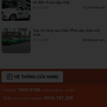
số điện thoại cập nhật
08.04.2026
75,107 lượt xem
Top 10 hãng taxi Cẩm Phả cập nhật mới
nhất
07.04.2026
20,648 lượt xem
HỆ THỐNG CỬA HÀNG
1800.6198
Hotline:
(miễn phí 09:00 - 22:00)
0918.197.299
B2B
:
(Khách doanh nghiệp)