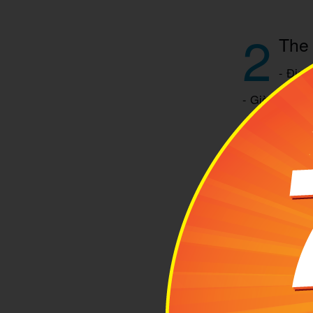
2
The 
- Địa 
- Giờ mở cửa
The Mint là 
được thiết kế
vải mềm và m
món mình ưa 
mỗi lần có đ