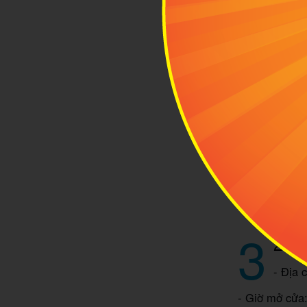
Shop secon
3
2han
- Địa 
- Giờ mở cửa