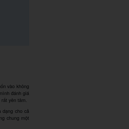
uốn vào không
 mình đánh giá
 rất yên tâm.
a dạng cho cả
ằng chung một