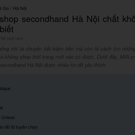
A Go
/
Hà Nội
 shop secondhand Hà Nội chất khô
biết
736 lượt xem
hông chỉ là chuyện tiết kiệm tiền mà còn là cách tìm nhữ
mà không shop thời trang mới nào có được. Dưới đây, MIA.vn
secondhand Hà Nội được nhiều tín đồ yêu thích.
utique
al
d Unisex
iện đồ Si tuyển chọn