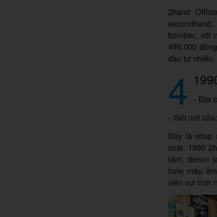
2hand Offic
secondhand. 
bomber, với 
499.000 đồng
đầu tư nhiều
4
199
- Địa 
- Giờ mở cửa
Đây là shop 
chất. 1990 2h
tăm, denim j
tone màu ấm 
viên vui tính