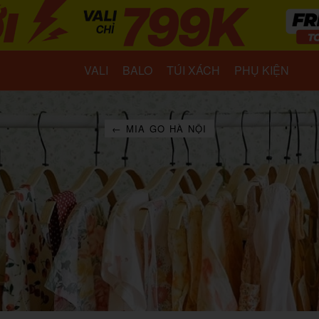
VALI
BALO
TÚI XÁCH
PHỤ KIỆN
← MIA GO HÀ NỘI