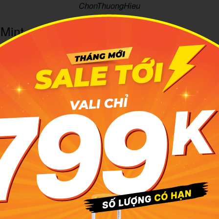
ChonThuongHieu
Mint
chỉ: 266 phố Thái Hà, Ô Chợ Dừa, Hà Nội
: 09:00–21:00
shop secondhand Hà Nội mình thấy chụp ảnh đẹp nhất, vì khô
 thật sự thoáng và ánh đèn rất khéo. Hàng chủ yếu nhập từ 
át tay. Đặc biệt những chiếc sơ mi Montagut hay quần Nh
tìm kiếm khi đến. Hàng được cập nhật hàng tuần, nên mỗi l
ồ mới để khám phá.