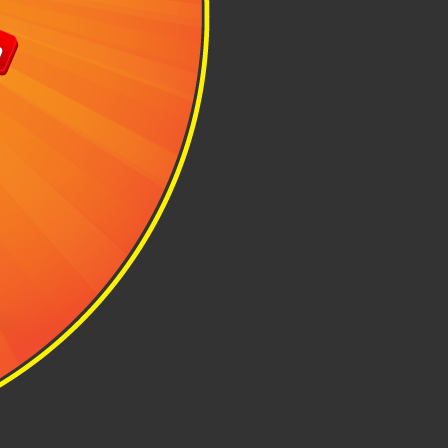
ật co giãn.