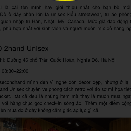
ial là cái tên mình hay giới thiệu nhất cho bạn bè mới
Đồ ở đây phần lớn là unisex kiểu streetwear, từ áo phôn
nguồn nhập từ Hàn, Nhật, Mỹ, Canada. Mức giá dao động 
, phù hợp nhất với sinh viên và người muốn mix đồ hàng n
.
0 2hand Unisex
chỉ: Đường 46 phố Trần Quốc Hoàn, Nghĩa Đô, Hà Nội
: 08:30–22:00
secondhand mình đến vì nghe đồn decor đẹp, nhưng ở lại 
and Unisex chuyên về phong cách retro với áo sơ mi họa tiế
acket.. tất cả đều là những item mà thấy là muốn mua nga
với hàng chục góc check-in sống ảo. Thêm một điểm cộn
 nên mua đồ ở đây không cảm giác áp lực gì cả.