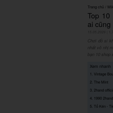
Trang chủ
/
MI
Top 10
ai cũng 
15.05.2026
|
1,
Chơi đồ si k
nhất vô nhị 
bạn 10 shop 
Xem nhanh
1. Vintage Bo
2. The Mint
3. 2hand offici
4. 1990 2han
5. Tổ Kén - T