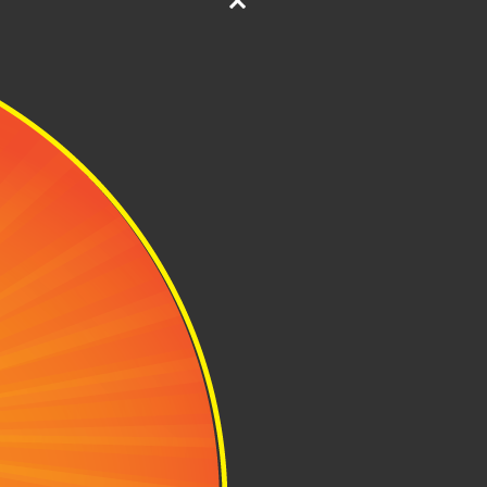
ng gian ở đây
Nhật, nên chất
ật co giãn là
ần ghé lại là