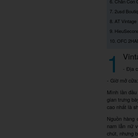
6. Chăn Con C
7. 2usd Bouti
8. AT Vintage
9. HieuSecon
10. OFC 2H
1
Vint
- Địa 
- Giờ mở cửa
Mình lần đầu
gian trưng bà
cao nhất là s
Nguồn hàng c
nam lẫn nữ v
chút, nhưng b