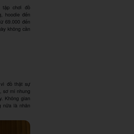
 tập chơi đồ
g, hoodie đến
từ 69.000 đến
gày không cần
vì đồ thật sự
t, sơ mi nhung
y. Không gian
g nữa là nhân