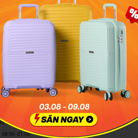
dhand The Mint chuyên các dòng sơ mi Montagut hay quần Nh
Ảnh minh họa: Kiwiki boutique
d official
chỉ: 503 A11, tổ 16, Kim Liên, Hà Nội
: 09:00–21:00