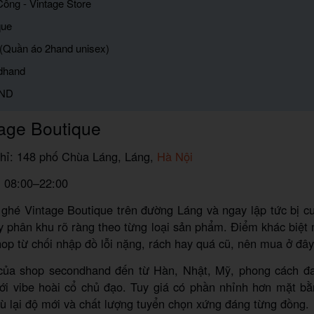
ông - Vintage Store
que
 (Quần áo 2hand unisex)
dhand
AND
age Boutique
chỉ: 148 phố Chùa Láng, Láng,
Hà Nội
: 08:00–22:00
 ghé Vintage Boutique trên đường Láng và ngay lập tức bị c
y phân khu rõ ràng theo từng loại sản phẩm. Điểm khác biệt
hop từ chối nhập đồ lỗi nặng, rách hay quá cũ, nên mua ở đây
ủa shop secondhand đến từ Hàn, Nhật, Mỹ, phong cách đ
ới vibe hoài cổ chủ đạo. Tuy giá có phần nhỉnh hơn mặt b
ù lại độ mới và chất lượng tuyển chọn xứng đáng từng đồng.