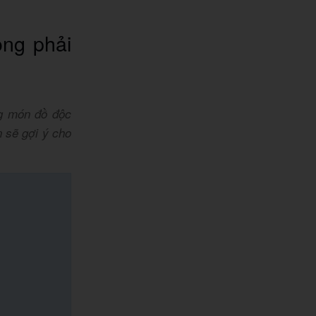
ng phải
ng món đồ độc
 sẽ gợi ý cho