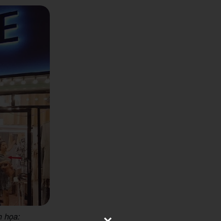
h họa: