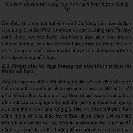
trúc đậm đà bản sắc vùng cao. Ảnh minh hoạ: Tuyên Quang
TV
Để khép lại chuỗi trải nghiệm văn hóa, Làng văn hóa du lịch
Hoa Lũng ở xã Đại Phú là một tọa độ cực kỳ đáng tiền. Tại đây,
mình được trực tiếp bước vào không gian sinh hoạt truyền
thống của đồng bào dân tộc Cao Lan, chiêm ngưỡng kiến trúc
nhà sàn nguyên bản và cùng trò chuyện với những người dân
bản địa vô cùng hiền hậu.
2.3 Khám phá vẻ đẹp hoang sơ của thiên nhiên và
khảo cổ học
Sơn Dương còn chiêu đãi những trái tim yêu xê dịch bằng hệ
thống các thác nước tự nhiên vô cùng hùng vĩ. Nổi bật nhất
phải kể đến thác Đát ở xã Hợp Hòa, dòng thác đổ dài từ trên
đỉnh núi cao xuống tựa như một dải lụa trắng muốt vắt ngang
qua tấm thảm xanh của rừng già. Nếu có thêm thời gian, bạn
cũng đừng bỏ qua thác Đồng Bừa tại xã Đông Lợi và thác
Đồng Đài ở xã Đông Thọ. Đây là những tọa độ lý tưởng để
cắm trại, check-in và tận hưởng tiếng suối chảy róc rách tách