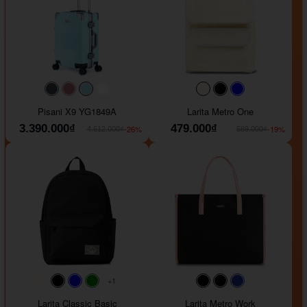
#40454a
#b76e79
#9ad8e7
#ffffff
#faf0e6
#000000
#0000FF
Pisani X9 YG1849A
Larita Metro One
3.390.000₫
479.000₫
-26%
-19%
4.612.000₫
589.000₫
+1
#faf0e6
#000000
#0000FF
#008000
#000000
#000000
#1e35a5
Larita Classic Basic
Larita Metro Work