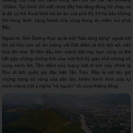
103km. Tụi mình chỉ mất chưa đầy hai tiếng đồng hồ chạy xe
là đã có thể thoát khỏi cái ồn ào của phố thị, hít hà bầu không
khí trong lành, sảng khoái của vùng trung du miền núi phía
Bắc.
Ngoài ra, Sơn Dương thực sự là một "bảo tàng sống" ngoài trời
khi sở hữu con số ấn tượng với 226 điểm di tích lịch sử, văn
hóa lớn nhỏ. Đi đến đâu trên mảnh đất này, bạn cũng có thể
bắt gặp những chứng tích của một thời kỳ gian khổ nhưng vô
cùng oanh liệt. Tâm điểm của mạng lưới di tích này chính là
Khu di tích quốc gia đặc biệt Tân Trào. Đây là nơi lưu giữ
những trang sử vàng của dân tộc, khiến hành trình của tụi
mình mang một ý nghĩa "về nguồn" vô cùng thiêng liêng.