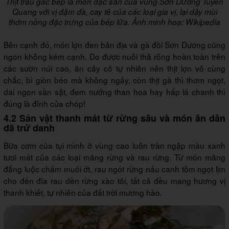
Thịt trâu gác bếp là món đặc sản của vùng Sơn Dương Tuyên
Quang với vị đậm đà, cay tê của các loại gia vị, lại dậy mùi
thơm nồng đặc trưng của bếp lửa. Ảnh minh hoạ: Wikipedia
Bên cạnh đó, món lợn đen bản địa và gà đồi Sơn Dương cũng
ngon không kém cạnh. Do được nuôi thả rông hoàn toàn trên
các sườn núi cao, ăn cây cỏ tự nhiên nên thịt lợn vô cùng
chắc, bì giòn béo mà không ngấy, còn thịt gà thì thơm ngọt,
dai ngon sần sật, đem nướng than hoa hay hấp lá chanh thì
đúng là đỉnh của chóp!
4.2 Sản vật thanh mát từ rừng sâu và món ăn dân
dã trứ danh
Bữa cơm của tụi mình ở vùng cao luôn tràn ngập màu xanh
tươi mát của các loại măng rừng và rau rừng. Từ món măng
đắng luộc chấm muối ớt, rau ngót rừng nấu canh tôm ngọt lịm
cho đến đĩa rau dền rừng xào tỏi, tất cả đều mang hương vị
thanh khiết, tự nhiên của đất trời mương hào.