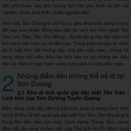
trốn phố hoàn hảo cho những tâm hồn yêu thích du lịch trải
nghiệm, khám phá thiên nhiên nguyên bản.
Hơn nữa, Sơn Dương là nơi hội tụ, giao thoa sinh sống từ bao
đời nay của nhiều đồng bào dân tộc anh em như người Tày,
Cao Lan, Dao, Sán Dìu, Mông... Sự đa dạng này tạo nên một
bức tranh văn hóa rực rỡ sắc màu. Trong suốt chuyến đi, mình
đã bị hớp hồn bởi những nếp nhà sàn mộc mạc, những bộ
trang phục thổ cẩm thêu tay tinh xảo và cả những làn điệu
dân ca, dân vũ ngọt ngào vang vọng giữa núi rừng đại ngàn.
2
Những điểm đến không thể bỏ lỡ tại
Sơn Dương
2.1 Khu di tích quốc gia đặc biệt Tân Trào -
Linh hồn của Sơn Dương Tuyên Quang
Điểm dừng chân đầu tiên và bắt buộc phải có trong hành trình
chính là Khu di tích quốc gia đặc biệt Tân Trào. Nơi đây từng là
trung tâm đầu não của cuộc Cách mạng Tháng Tám, mang
đậm dấu ấn sống và làm việc của Chủ tịch Hồ Chí Minh cùng