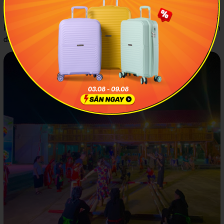
quốc gia, nơi lưu giữ những nghi lễ cổ xưa vô cùng độc đáo
của người Tày như nghi thức cúng tắc kè gọi mưa thuận gió
hòa, lễ rước công chúa Ngọc Hoa hay các trò chơi dân gian
đánh đu, kéo co thu hút đông đảo dân làng tham gia.