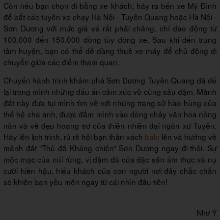
Còn nếu bạn chọn đi bằng xe khách, hãy ra bến xe Mỹ Đình
để bắt các tuyến xe chạy Hà Nội - Tuyên Quang hoặc Hà Nội -
Sơn Dương với mức giá vé rất phải chăng, chỉ dao động từ
100.000 đến 150.000 đồng tùy dòng xe. Sau khi đến trung
tâm huyện, bạn có thể dễ dàng thuê xe máy để chủ động di
chuyển giữa các điểm tham quan.
Chuyến hành trình khám phá Sơn Dương Tuyên Quang đã để
lại trong mình những dấu ấn cảm xúc vô cùng sâu đậm. Mảnh
đất này đưa tụi mình tìm về với những trang sử hào hùng của
thế hệ cha anh, được đắm mình vào dòng chảy văn hóa nồng
nàn và vẻ đẹp hoang sơ của thiên nhiên đại ngàn xứ Tuyên.
Hãy lên lịch trình, rủ rê hội bạn thân xách
balo
lên và hướng về
mảnh đất "Thủ đô Kháng chiến" Sơn Dương ngay đi thôi. Sự
mộc mạc của núi rừng, vị đậm đà của đặc sản ẩm thực và nụ
cười hiền hậu, hiếu khách của con người nơi đây chắc chắn
sẽ khiến bạn yêu mến ngay từ cái nhìn đầu tiên!
Như Ý