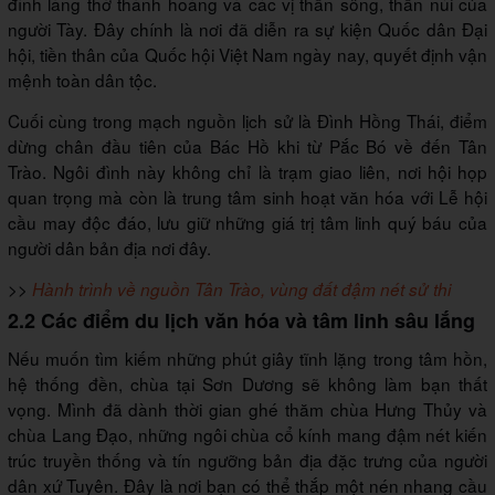
đình làng thờ thành hoàng và các vị thần sông, thần núi của
người Tày. Đây chính là nơi đã diễn ra sự kiện Quốc dân Đại
hội, tiền thân của Quốc hội Việt Nam ngày nay, quyết định vận
mệnh toàn dân tộc.
Cuối cùng trong mạch nguồn lịch sử là Đình Hồng Thái, điểm
dừng chân đầu tiên của Bác Hồ khi từ Pắc Bó về đến Tân
Trào. Ngôi đình này không chỉ là trạm giao liên, nơi hội họp
quan trọng mà còn là trung tâm sinh hoạt văn hóa với Lễ hội
cầu may độc đáo, lưu giữ những giá trị tâm linh quý báu của
người dân bản địa nơi đây.
>>
Hành trình về nguồn Tân Trào, vùng đất đậm nét sử thi
2.2 Các điểm du lịch văn hóa và tâm linh sâu lắng
Nếu muốn tìm kiếm những phút giây tĩnh lặng trong tâm hồn,
hệ thống đền, chùa tại Sơn Dương sẽ không làm bạn thất
vọng. Mình đã dành thời gian ghé thăm chùa Hưng Thủy và
chùa Lang Đạo, những ngôi chùa cổ kính mang đậm nét kiến
trúc truyền thống và tín ngưỡng bản địa đặc trưng của người
dân xứ Tuyên. Đây là nơi bạn có thể thắp một nén nhang cầu