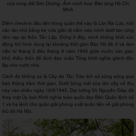
của vùng đất Sơn Dương. Ảnh minh hoạ: Bảo tàng Hồ Chí
Minh
Điểm check-in đầu tiên trong quần thể này là Lán Nà Lừa, một
căn lán nhỏ bằng tre nứa giản dị nằm nép mình dưới tán rừng
rậm rạp tại thôn Tân Lập. Đứng ở đây, mình không khỏi xúc
động khi hình dung lại khoảng thời gian Bác Hồ đã ở và làm
việc từ tháng 5 đến tháng 8 năm 1945 giữa muôn vàn gian
khổ, thiếu thốn để lãnh đạo cuộc Tổng khởi nghĩa giành độc
lập cho nước nhà.
Cách đó không xa là Cây đa Tân Trào lịch sử sừng sững qua
bao thăng trầm thời gian. Dưới bóng mát của tán cây cổ thụ
này vào chiều ngày 16/8/1945, Đại tướng Võ Nguyên Giáp đã
thay mặt Ủy ban Khởi nghĩa toàn quốc đọc Bản Quân lệnh số
1 và hạ lệnh cho quân giải phóng xuất quân tiến về giải phóng
thủ đô Hà Nội.