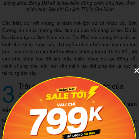
Đồng Bừa, Đồng Đài sẽ là hai điểm dừng chân phù hợp. Ảnh
minh hoạ: Tạp chí Du lịch TP.Hồ Chí Minh
Đặc biệt, đối với những ai đam mê lịch sử và khảo cổ, Sơn
Dương ẩn chứa những dấu tích cổ xưa vô cùng bí ẩn. Đó là
bãi đá cổ tại xã Sơn Nam và xã Đại Phú với những khối đá có
hình thù kỳ lạ được sắp đặt ngẫu nhiên bởi bàn tay của tạo
hóa, hay di chỉ cư trú thời kỳ Hùng Vương tại xã Thiện Kế, nơi
các nhà khoa học đã tìm thấy nhiều công cụ lao động cổ,
minh chứng cho một nền văn minh lâu đời từng tồn tại rực rỡ
tại vùng đất này.
3
Trải nghiệm văn hóa đặc sắc của
các dân tộc địa phương
3.1 Lễ hội truyền thống và dòng chảy Di sản
văn hóa phi vật thể
May mắn cho chuyến đi của mình là được trực tiếp hòa vào
không khí trang nghiêm nhưng không kém phần náo nhiệt
của Lễ hội đình Hồng Thái. Đây là Di sản văn hóa phi vật thể