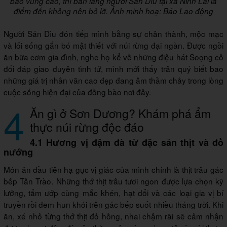
bào vùng cao, thì bản làng người Sán Dìu tại xã Ninh Lai là
điểm đến không nên bỏ lỡ. Ảnh minh hoạ: Báo Lao động
Người Sán Dìu đón tiếp mình bằng sự chân thành, mộc mạc
và lối sống gắn bó mật thiết với núi rừng đại ngàn. Được ngồi
ăn bữa cơm gia đình, nghe họ kể về những điệu hát Soọng cô
đối đáp giao duyên tình tứ, mình mới thấy trân quý biết bao
những giá trị nhân văn cao đẹp đang âm thầm chảy trong lòng
cuộc sống hiện đại của đồng bào nơi đây.
4
Ăn gì ở Sơn Dương? Khám phá ẩm
thực núi rừng độc đáo
4.1 Hương vị đậm đà từ đặc sản thịt và đồ
nướng
Món ăn đầu tiên hạ gục vị giác của mình chính là thịt trâu gác
bếp Tân Trào. Những thớ thịt trâu tươi ngon được lựa chọn kỹ
lưỡng, tẩm ướp cùng mắc khén, hạt dổi và các loại gia vị bí
truyền rồi đem hun khói trên gác bếp suốt nhiều tháng trời. Khi
ăn, xé nhỏ từng thớ thịt đỏ hồng, nhai chậm rãi sẽ cảm nhận