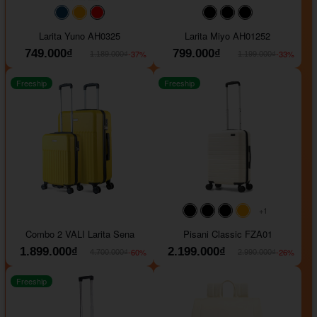
#093f69
#ffa500
#FF0000
#000000
#000000
#000000
Larita Yuno AH0325
Larita Miyo AH01252
749.000₫
799.000₫
-37%
-33%
1.189.000₫
1.199.000₫
Freeship
Freeship
+1
#000000
#000000
#000000
#ffa500
Combo 2 VALI Larita Sena
Pisani Classic FZA01
1.899.000₫
2.199.000₫
-60%
-26%
4.700.000₫
2.990.000₫
Freeship