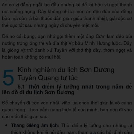
ăn có vị đắng ngắt lúc đầu nhưng lại để lại hậu vị ngọt thanh
nơi cuống họng. Đây không chỉ là món ăn độc đáo của đồng
bào mà còn là bài thuốc dân gian giúp thanh nhiệt, giải độc cơ
thể cực tốt sau những ngày di chuyển mệt mỏi.
Để no cái bụng, bạn nhớ gọi thêm một ống Cơm lam dẻo bùi
nướng trong ống tre và đĩa thịt Vịt bầu Minh Hương luộc. Đây
là giống vịt trứ danh xứ Tuyên với thớ thịt dày, thơm ngọt và
hoàn toàn không có mùi hôi.
5
Kinh nghiệm du lịch Sơn Dương
Tuyên Quang tự túc
5.1 Thời điểm lý tưởng nhất trong năm để
lên đồ đi du lịch Sơn Dương
Để chuyến đi trọn vẹn nhất, việc lựa chọn thời gian là vô cùng
quan trọng. Theo cẩm nang thực tế của mình, bạn nên đi vào
các mốc thời gian sau:
Thời điểm lý tưởng cho những ai
Tháng Giêng âm lịch:
thích không khí lễ hội đầu năm, tham gia các hội đình cầu