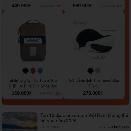
449.000₫
589.000₫
-13%
-16%
519.000₫
699.000₫
#000000
#964B00
#647290
#000000
#a9a9a9
Túi đựng giày The Travel Star
Gối cổ du lịch The Travel Star
SHB_02 Elite Duo Shoe Bag
TC360
169.000₫
279.000₫
-15%
199.000₫
Top 10 địa điểm du lịch Việt Nam không thể
bỏ qua năm 2026
04.01.2026
287,653 lượt xem