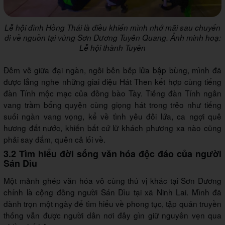
Lễ hội đình Hồng Thái là điều khiến mình nhớ mãi sau chuyến
đi về nguồn tại vùng Sơn Dương Tuyên Quang. Ảnh minh hoạ:
Lễ hội thành Tuyên
Đêm về giữa đại ngàn, ngồi bên bếp lửa bập bùng, mình đã
được lắng nghe những giai điệu Hát Then kết hợp cùng tiếng
đàn Tính mộc mạc của đồng bào Tày. Tiếng đàn Tính ngân
vang trầm bổng quyện cùng giọng hát trong trẻo như tiếng
suối ngàn vang vọng, kể về tình yêu đôi lứa, ca ngợi quê
hương đất nước, khiến bất cứ lữ khách phương xa nào cũng
phải say đắm, quên cả lối về.
3.2 Tìm hiểu đời sống văn hóa độc đáo của người
Sán Dìu
Một mảnh ghép văn hóa vô cùng thú vị khác tại Sơn Dương
chính là cộng đồng người Sán Dìu tại xã Ninh Lai. Mình đã
dành trọn một ngày để tìm hiểu về phong tục, tập quán truyền
thống vẫn được người dân nơi đây gìn giữ nguyên vẹn qua