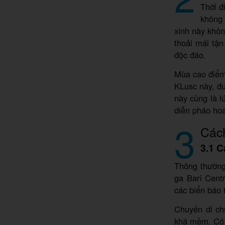
Thời đ
không 
xinh này khôn
thoải mái tận
độc đáo.
Mùa cao điểm 
KLusc này, đư
này cũng là l
diễn pháo ho
3
Cách
3.1 C
Thông thường,
ga Bari Centr
các biển báo 
Chuyến di ch
khá mềm. Có 