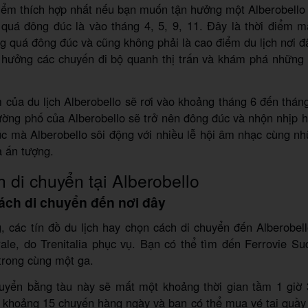
iểm thích hợp nhất nếu bạn muốn tận hưởng một Alberobello
quá đông đúc là vào tháng 4, 5, 9, 11. Đây là thời điểm m
g quá đông đúc và cũng không phải là cao điểm du lịch nơi đ
 hưởng các chuyến đi bộ quanh thị trấn và khám phá những n
của du lịch Alberobello sẽ rơi vào khoảng tháng 6 đến thá
ờng phố của Alberobello sẽ trở nên đông đúc và nhộn nhịp 
úc mà Alberobello sôi động với nhiều lễ hội âm nhạc cùng nh
a ấn tượng.
 di chuyển tại Alberobello
ách di chuyển đến nơi đây
 các tín đồ du lịch hay chọn cách di chuyển đến Alberobel
ale, do Trenitalia phục vụ. Bạn có thể tìm đến Ferrovie S
trong cùng một ga.
uyển bằng tàu này sẽ mất một khoảng thời gian tầm 1 giờ 
khoảng 15 chuyến hàng ngày và bạn có thể mua vé tại quầy