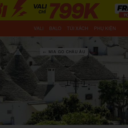
VALI
BALO
TÚI XÁCH
PHỤ KIỆN
← MIA GO CHÂU ÂU