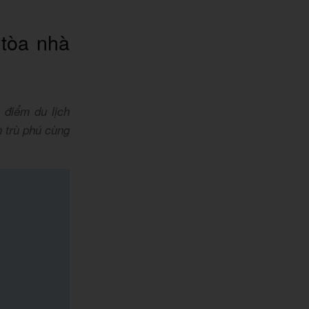
 tòa nhà
 điểm du lịch
h trù phú cùng