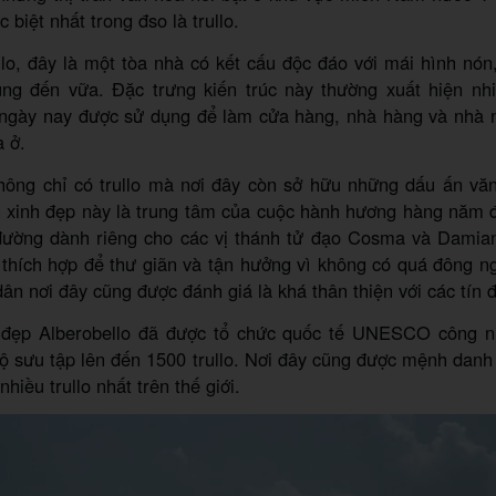
c biệt nhất trong đso là trullo.
llo, đây là một tòa nhà có kết cấu độc đáo với mái hình nón
ng đến vữa. Đặc trưng kiến trúc này thường xuất hiện nh
lo ngày nay được sử dụng để làm cửa hàng, nhà hàng và nhà 
à ở.
không chỉ có trullo mà nơi đây còn sở hữu những dấu ấn vă
ấn xinh đẹp này là trung tâm của cuộc hành hương hàng năm 
ường dành riêng cho các vị thánh tử đạo Cosma và Damian
 thích hợp để thư giãn và tận hưởng vì không có quá đông n
ân nơi đây cũng được đánh giá là khá thân thiện với các tín đ
h đẹp Alberobello đã được tổ chức quốc tế UNESCO công n
bộ sưu tập lên đến 1500 trullo. Nơi đây cũng được mệnh danh
nhiều trullo nhất trên thế giới.