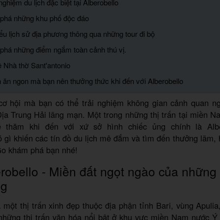
 nghiệm du lịch đặc biệt tại Alberobello
phá những khu phố độc đáo
ểu lịch sử địa phương thông qua những tour đi bộ
phá những điểm ngắm toàn cảnh thú vị.
ề Nhà thờ Sant'antonio
 ăn ngon mà bạn nên thưởng thức khi đến với Alberobello
cơ hội mà bạn có thể trải nghiệm không gian cảnh quan n
Địa Trung Hải lãng mạn. Một trong những thị trấn tại miền 
 thăm khi đến với xứ sở hình chiếc ủng chính là Albe
ó gì khiến các tín đồ du lịch mê đắm và tìm đến thưởng lãm,
Go khám phá bạn nhé!
robello - Miền đất ngọt ngào của những t
ng
à một thị trấn xinh đẹp thuộc địa phận tỉnh Bari, vùng Apuli
 những thị trấn văn hóa nổi bật ở khu vực miền Nam nước Ý 