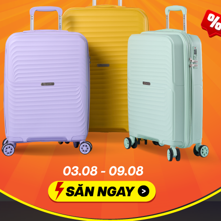
à một thị trấn xinh đẹp thuộc địa phận tỉnh Bari, vùng Apulia
Victor Malyushev