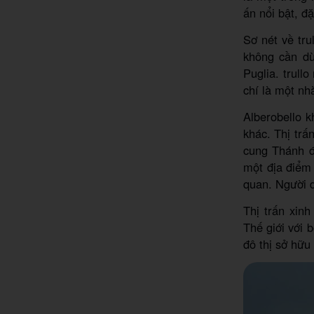
ấn nổi bật, đặ
Sơ nét về tru
không cần dù
Puglia. trul
chí là một nh
Alberobello 
khác. Thị tr
cung Thánh đ
một địa điểm
quan. Người d
Thị trấn xin
Thế giới với 
đô thị sở hữu 