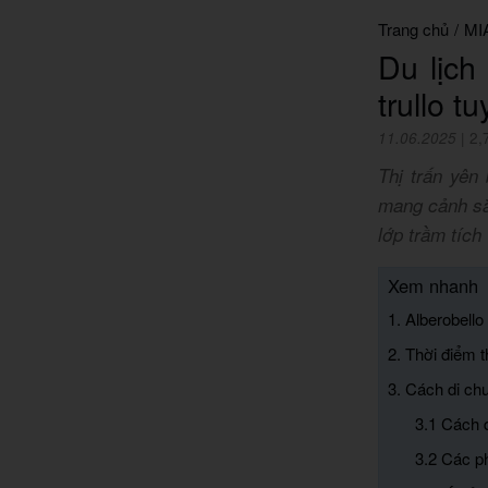
Trang chủ
/
MI
Du lịch
trullo t
11.06.2025
|
2,
Thị trấn yên
mang cảnh sắc
lớp trầm tích
Xem nhanh
1. Alberobello
2. Thời điểm t
3. Cách di chu
3.1 Cách 
3.2 Các p