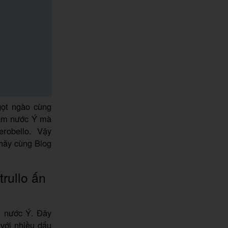
gọt ngào cùng
Nam nước Ý mà
robello. Vậy
 hãy cùng Blog
rullo ấn
a, nước Ý. Đây
với nhiều dấu