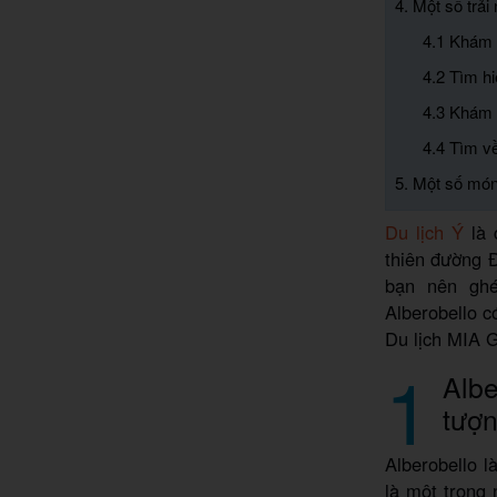
4. Một số trải
4.1 Khám 
4.2 Tìm hi
4.3 Khám 
4.4 Tìm v
5. Một số món
Du lịch Ý
là 
thiên đường 
bạn nên ghé
Alberobello c
Du lịch MIA 
1
Albe
tượ
Alberobello l
là một trong