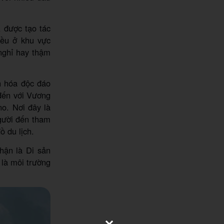
, được tạo tác
iều ở khu vực
nghỉ hay thậm
n hóa độc đáo
đến với Vương
o. Nơi đây là
gười đến tham
ồ du lịch.
hận là Di sản
 là môi trường