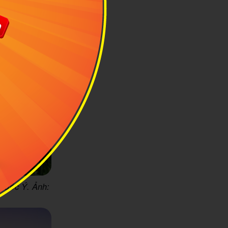
, nước Ý. Ảnh: