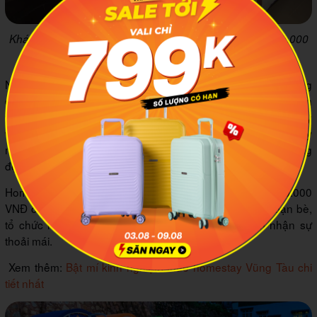
Khách sạn bình dân ở Vũng Tàu có chi phí tầm dưới 600.000
VNĐ cho một đêm
Nhà nghỉ như nhà ống chẳng hạn là một loại hình mới cũng
được du khách lựa chọn chỉ khoảng 150.000 VNĐ đến
250.000 VNĐ một đêm chủ yếu để bạn sau khi hết một ngày
vui chơi về rồi có nơi để nghỉ ngơi tiếp tục cho chuyến đi ngày
mai. Nơi này không quan trọng về trang trí sang trọng, không
đẹp đẽ, chỉ bình dân tiện lợi đơn giản tiết kiệm chi phí.
Homestay cũng với giá khoảng 150.000 VNĐ đến 250.000
VNĐ cho một đêm, bạn có thể ăn uống vui chơi cùng bạn bè,
tổ chức nấu nướng ở chung với nhau tập thể cảm nhận sự
thoải mái.
Xem thêm:
Bật mí kinh nghiệm thuê homestay Vũng Tàu chi
tiết nhất