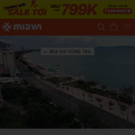
← MIA GO VŨNG TÀU