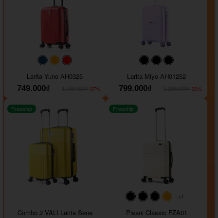
#093f69
#ffa500
#FF0000
#000000
#000000
#000000
Larita Yuno AH0325
Larita Miyo AH01252
749.000₫
799.000₫
-37%
-33%
1.189.000₫
1.199.000₫
Freeship
Freeship
+1
#000000
#000000
#000000
#ffa500
Combo 2 VALI Larita Sena
Pisani Classic FZA01