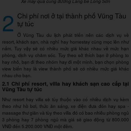
Xe máy qua cung đường Làng bè Long Sơn
2
Chi phí nơi ở tại thành phố Vũng Tàu
tự túc
Ở Vũng Tàu du lịch phát triển nên các dịch vụ về
resort, khách sạn, nhà nghỉ hay homestay cũng mọc lên như
nấm. Tuy vậy sẽ có nhiều mức giá khác nhau về mức hạn
phòng, dịch vụ chăm sóc. Tùy theo sở thích bạn ở phòng to
hay nhỏ, bạn đi theo nhóm hay đi một mình, bạn chọn phòng
view biển hay là view thành phố sẽ có nhiều mức giá khác
nhau cho bạn.
2.1 Chi phí resort, villa hay khách sạn cao cấp tại
Vũng Tàu tự túc
Như resort hay villa sẽ tùy thuộc vào có nhiều dịch vụ kèm
theo như hồ bơi, thức ăn sáng, xe điện đưa đón hay spa -
massage thư giãn và tùy theo villa đó có bao nhiêu phòng ngủ
3 phòng hay 7 phòng ngủ mà giá sẽ giao động từ 800.000
VNĐ đến 5.200.000 VNĐ một đêm.