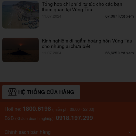
Tổng hợp chi phí đi tự túc cho các bạn
tham quan tại Vũng Tàu
11.07.2024
67,067 lượt xem
Kinh nghiệm đi ngắm hoàng hôn Vũng Tàu
cho những ai chưa biết
11.07.2024
66,625 lượt xem
HỆ THỐNG CỬA HÀNG
1800.6198
Hotline:
(miễn phí 09:00 - 22:00)
0918.197.299
B2B
:
(Khách doanh nghiệp)
Chính sách bán hàng