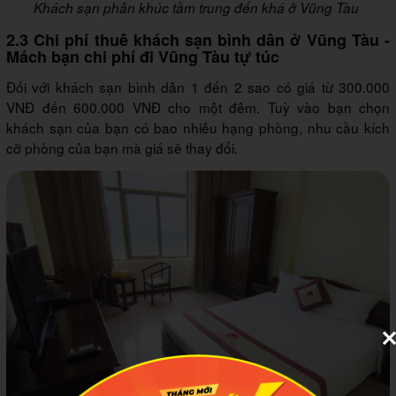
Khách sạn phân khúc tầm trung đến khá ở Vũng Tàu
2.3 Chi phí thuê khách sạn bình dân ở Vũng Tàu -
Mách bạn chi phí đi Vũng Tàu tự túc
Đối với khách sạn bình dân 1 đến 2 sao có giá từ 300.000
VNĐ đến 600.000 VNĐ cho một đêm. Tuỳ vào bạn chọn
khách sạn của bạn có bao nhiêu hạng phòng, nhu cầu kích
cỡ phòng của bạn mà giá sẽ thay đổi.