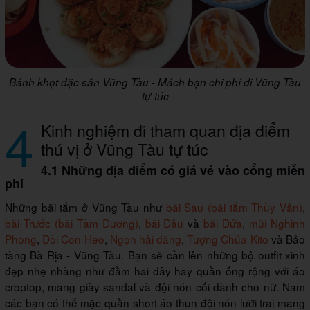
Bánh khọt đặc sản Vũng Tàu - Mách bạn chi phí đi Vũng Tàu
tự túc
4
Kinh nghiệm đi tham quan địa điểm
thú vị ở Vũng Tàu tự túc
4.1 Những địa điểm có giá vé vào cổng miễn
phí
Những bãi tắm ở Vũng Tàu như
bãi Sau (bãi tắm Thùy Vân)
,
bãi Trước (bãi Tầm Dương)
,
bãi Dâu
và
bãi Dứa
,
mũi Nghinh
Phong
,
Đồi Con Heo
,
Ngọn hải đăng
,
Tượng Chúa Kito
và Bảo
tàng Bà Rịa - Vũng Tàu. Bạn sẽ cần lên những bộ outfit xinh
đẹp nhẹ nhàng như đầm hai dây hay quần ống rộng với áo
croptop, mang giày sandal và đội nón cối dành cho nữ. Nam
các bạn có thể mặc quần short áo thun đội nón lưỡi trai mang