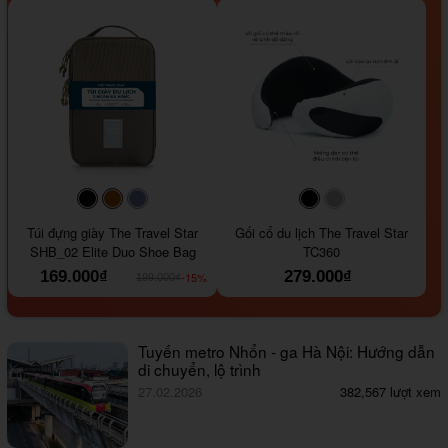
#000000
#964B00
#647290
#000000
#a9a9a9
Túi đựng giày The Travel Star
Gối cổ du lịch The Travel Star
SHB_02 Elite Duo Shoe Bag
TC360
169.000₫
279.000₫
-15%
199.000₫
Tuyến metro Nhổn - ga Hà Nội: Hướng dẫn
di chuyển, lộ trình
27.02.2026
382,567 lượt xem