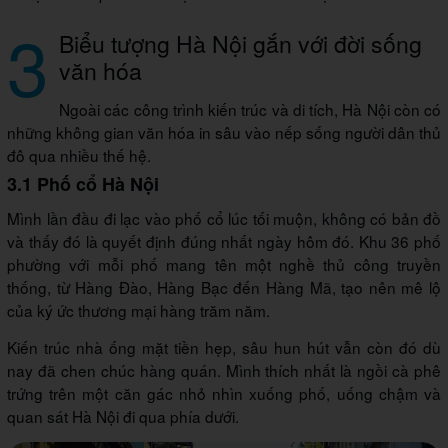
3
Biểu tượng Hà Nội gắn với đời sống
văn hóa
Ngoài các công trình kiến trúc và di tích, Hà Nội còn có
những không gian văn hóa in sâu vào nếp sống người dân thủ
đô qua nhiều thế hệ.
3.1 Phố cổ Hà Nội
Mình lần đầu đi lạc vào phố cổ lúc tối muộn, không có bản đồ
và thấy đó là quyết định đúng nhất ngày hôm đó. Khu 36 phố
phường với mỗi phố mang tên một nghề thủ công truyền
thống, từ Hàng Đào, Hàng Bạc đến Hàng Mã, tạo nên mê lộ
của ký ức thương mại hàng trăm năm.
Kiến trúc nhà ống mặt tiền hẹp, sâu hun hút vẫn còn đó dù
nay đã chen chúc hàng quán. Mình thích nhất là ngồi cà phê
trứng trên một căn gác nhỏ nhìn xuống phố, uống chậm và
quan sát Hà Nội đi qua phía dưới.