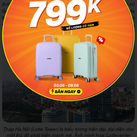
dưới, hồ Tây bóng lộn, sông Hồng uốn lượn, những mái nhà cũ
lẫn các tòa nhà hiện đại đan xen nhau. Đây là biểu tượng Hà
Nội hiện đại nhất, đại diện cho một thủ đô đang thay đổi với
tốc độ nhanh. Buổi tối là thời điểm bạn có thể chiêm ngưỡng
toàn thành phố thắp sáng lung linh dưới chân.
Tháp Hà Nội (Lotte Tower) là biểu tượng hiện đại, đại diện cho
một thủ đô phát triển mạnh mẽ. Ảnh minh họa: Lottecenter