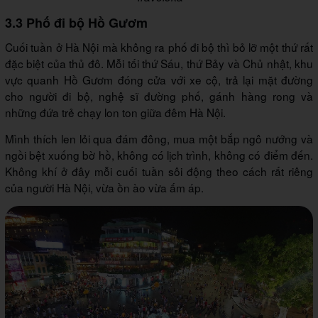
3.3 Phố đi bộ Hồ Gươm
Cuối tuần ở Hà Nội mà không ra phố đi bộ thì bỏ lỡ một thứ rất
đặc biệt của thủ đô. Mỗi tối thứ Sáu, thứ Bảy và Chủ nhật, khu
vực quanh Hồ Gươm đóng cửa với xe cộ, trả lại mặt đường
cho người đi bộ, nghệ sĩ đường phố, gánh hàng rong và
những đứa trẻ chạy lon ton giữa đêm Hà Nội.
Mình thích len lỏi qua đám đông, mua một bắp ngô nướng và
ngồi bệt xuống bờ hồ, không có lịch trình, không có điểm đến.
Không khí ở đây mỗi cuối tuần sôi động theo cách rất riêng
của người Hà Nội, vừa ồn ào vừa ấm áp.