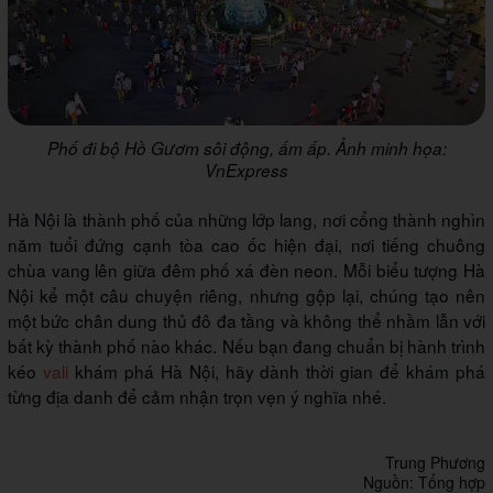
Phố đi bộ Hồ Gươm sôi động, ấm ấp. Ảnh minh họa:
VnExpress
Hà Nội là thành phố của những lớp lang, nơi cổng thành nghìn
năm tuổi đứng cạnh tòa cao ốc hiện đại, nơi tiếng chuông
chùa vang lên giữa đêm phố xá đèn neon. Mỗi biểu tượng Hà
Nội kể một câu chuyện riêng, nhưng gộp lại, chúng tạo nên
một bức chân dung thủ đô đa tầng và không thể nhầm lẫn với
bất kỳ thành phố nào khác. Nếu bạn đang chuẩn bị hành trình
kéo
vali
khám phá Hà Nội, hãy dành thời gian để khám phá
từng địa danh để cảm nhận trọn vẹn ý nghĩa nhé.
Trung Phương
Nguồn: Tổng hợp