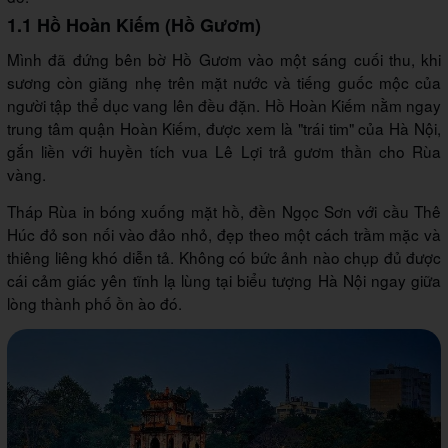
1.1 Hồ Hoàn Kiếm (Hồ Gươm)
Mình đã đứng bên bờ Hồ Gươm vào một sáng cuối thu, khi
sương còn giăng nhẹ trên mặt nước và tiếng guốc mộc của
người tập thể dục vang lên đều đặn. Hồ Hoàn Kiếm nằm ngay
trung tâm quận Hoàn Kiếm, được xem là "trái tim" của Hà Nội,
gắn liền với huyền tích vua Lê Lợi trả gươm thần cho Rùa
vàng.
Tháp Rùa in bóng xuống mặt hồ, đền Ngọc Sơn với cầu Thê
Húc đỏ son nối vào đảo nhỏ, đẹp theo một cách trầm mặc và
thiêng liêng khó diễn tả. Không có bức ảnh nào chụp đủ được
cái cảm giác yên tĩnh lạ lùng tại biểu tượng Hà Nội ngay giữa
lòng thành phố ồn ào đó.