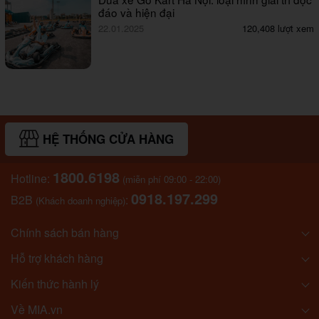
đáo và hiện đại
22.01.2025
120,408 lượt xem
HỆ THỐNG CỬA HÀNG
1800.6198
Hotline:
(miễn phí 09:00 - 22:00)
0918.197.299
B2B
:
(Khách doanh nghiệp)
Chính sách bán hàng
Hỗ trợ khách hàng
Kiến thức hành lý
Về MIA.vn