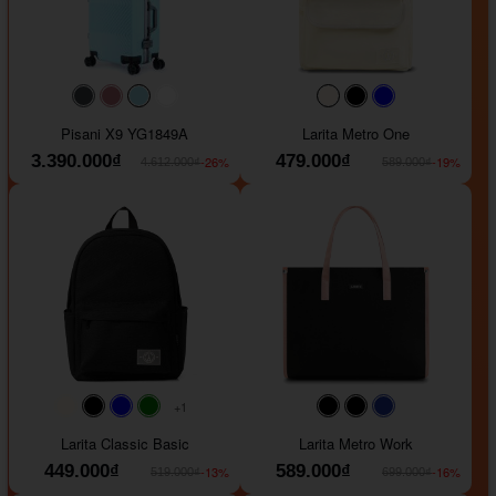
#40454a
#b76e79
#9ad8e7
#ffffff
#faf0e6
#000000
#0000FF
Pisani X9 YG1849A
Larita Metro One
3.390.000₫
479.000₫
-26%
-19%
4.612.000₫
589.000₫
+1
#faf0e6
#000000
#0000FF
#008000
#000000
#000000
#1e35a5
Larita Classic Basic
Larita Metro Work
449.000₫
589.000₫
-13%
-16%
519.000₫
699.000₫