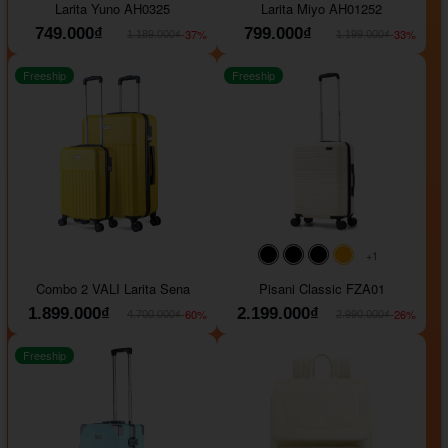
Larita Yuno AH0325
Larita Miyo AH01252
749.000₫
799.000₫
-37%
-33%
1.189.000₫
1.199.000₫
Freeship
Freeship
+1
#000000
#000000
#000000
#ffa500
Combo 2 VALI Larita Sena
Pisani Classic FZA01
1.899.000₫
2.199.000₫
-60%
-26%
4.700.000₫
2.990.000₫
Freeship