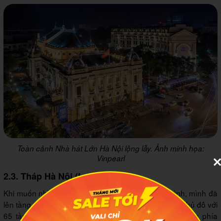
Toàn cảnh Nhà hát Lớn Hà Nội lộng lẫy. Ảnh minh họa:
Vinpearl
2.3. Tháp Hà Nội (Lotte Tower)
Khi muốn nhìn toàn bộ Hà Nội trong một khung hình, mình đã
lên tầng quan sát của Lotte Tower, tòa nhà cao nhất thủ đô với
65 tầng và chiều cao 267m. Từ đây, cả Hà Nội trải ra phía