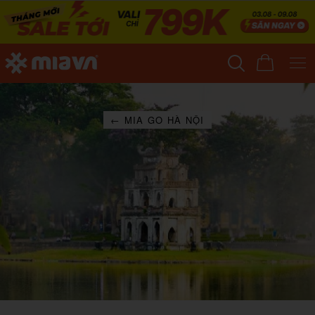
← MIA GO HÀ NỘI