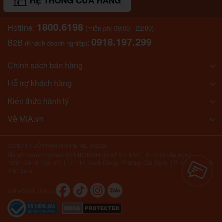
HỆ THỐNG CỬA HÀNG
1800.6198
Hotline:
(miễn phí 09:00 - 22:00)
0918.197.299
B2B
:
(Khách doanh nghiệp)
Chính sách bán hàng
Hỗ trợ khách hàng
Kiến thức hành lý
Về MIA.vn
CÔNG TY CỔ PHẦN MIA RETAIL @2026
Mã số doanh nghiệp: 0314826894 do sở KH & ĐT TP.HCM cấp ngày
10/01/2018. Địa chỉ: 117-119 Bạch Đằng, Phường Gia Định, TP. Hồ Chí Minh,
Việt Nam.
Kết nối với MIA.vn