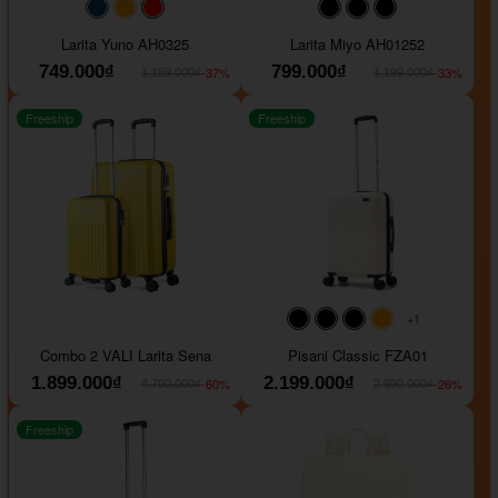
#093f69
#ffa500
#FF0000
#000000
#000000
#000000
Larita Yuno AH0325
Larita Miyo AH01252
749.000₫
799.000₫
-37%
-33%
1.189.000₫
1.199.000₫
Freeship
Freeship
+1
#000000
#000000
#000000
#ffa500
Combo 2 VALI Larita Sena
Pisani Classic FZA01
1.899.000₫
2.199.000₫
-60%
-26%
4.700.000₫
2.990.000₫
Freeship