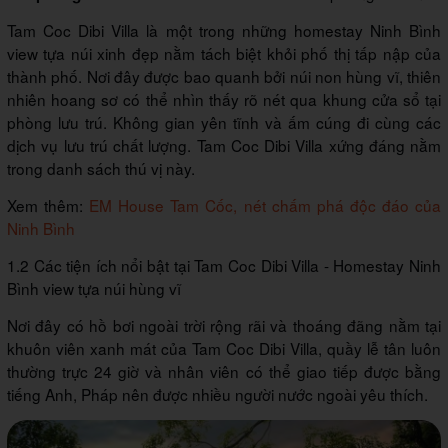
Tam Coc Dibi Villa là một trong những homestay Ninh Bình
view tựa núi xinh đẹp nằm tách biệt khỏi phố thị tấp nập của
thành phố. Nơi đây được bao quanh bởi núi non hùng vĩ, thiên
nhiên hoang sơ có thể nhìn thấy rõ nét qua khung cửa sổ tại
phòng lưu trú. Không gian yên tĩnh và ấm cúng đi cùng các
dịch vụ lưu trú chất lượng. Tam Coc Dibi Villa xứng đáng nằm
trong danh sách thú vị này.
Xem thêm:
EM House Tam Cốc, nét chấm phá độc đáo của
Ninh Bình
1.2 Các tiện ích nổi bật tại Tam Coc Dibi Villa - Homestay Ninh
Bình view tựa núi hùng vĩ
Nơi đây có hồ bơi ngoài trời rộng rãi và thoáng đãng nằm tại
khuôn viên xanh mát của Tam Coc Dibi Villa, quầy lễ tân luôn
thường trực 24 giờ và nhân viên có thể giao tiếp được bằng
tiếng Anh, Pháp nên được nhiều người nước ngoài yêu thích.