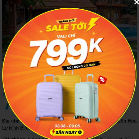
Không gian được đầu tư chỉn chu, sự hiếu khách của chủ nhà
là một trong những điểm cộng của homestay
7
Ninh Binh Valley Homestay
Đông Cung Thôn Khê Hạ, Xã Ninh Xuân, Huyện Hoa
Địa chỉ:
Lư Ninh Bình