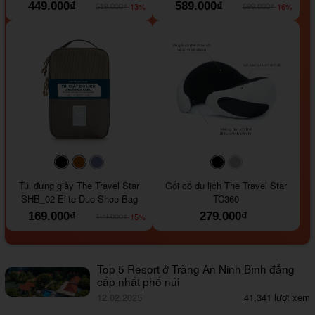
449.000₫
589.000₫
-13%
-16%
519.000₫
699.000₫
#000000
#964B00
#647290
#000000
#a9a9a9
Túi đựng giày The Travel Star
Gối cổ du lịch The Travel Star
SHB_02 Elite Duo Shoe Bag
TC360
169.000₫
279.000₫
-15%
199.000₫
Top 5 Resort ở Tràng An Ninh Bình đẳng
cấp nhất phố núi
12.02.2025
41,341 lượt xem