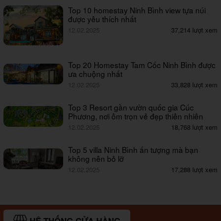
Top 10 homestay Ninh Bình view tựa núi
được yêu thích nhất
12.02.2025
37,214 lượt xem
Top 20 Homestay Tam Cốc Ninh Bình được
ưa chuộng nhất
12.02.2025
33,828 lượt xem
Top 3 Resort gần vườn quốc gia Cúc
Phương, nơi ôm trọn vẻ đẹp thiên nhiên
12.02.2025
18,768 lượt xem
Top 5 villa Ninh Bình ấn tượng mà bạn
không nên bỏ lỡ
12.02.2025
17,288 lượt xem