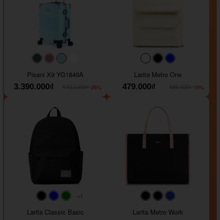
#40454a
#b76e79
#9ad8e7
#ffffff
#faf0e6
#000000
#0000FF
Pisani X9 YG1849A
Larita Metro One
3.390.000₫
479.000₫
-26%
-19%
4.612.000₫
589.000₫
+1
#faf0e6
#000000
#0000FF
#008000
#000000
#000000
#1e35a5
Larita Classic Basic
Larita Metro Work