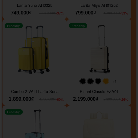
Larita Yuno AH0325
Larita Miyo AH01252
749.000₫
799.000₫
-37%
-33%
1.189.000₫
1.199.000₫
Freeship
Freeship
+1
#000000
#000000
#000000
#ffa500
Combo 2 VALI Larita Sena
Pisani Classic FZA01
1.899.000₫
2.199.000₫
-60%
-26%
4.700.000₫
2.990.000₫
Freeship