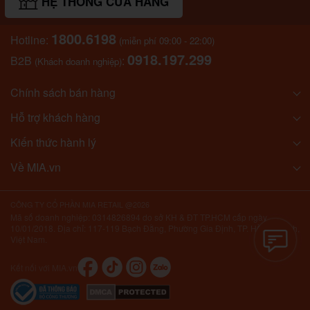
HỆ THỐNG CỬA HÀNG
1800.6198
Hotline:
(miễn phí 09:00 - 22:00)
0918.197.299
B2B
:
(Khách doanh nghiệp)
Chính sách bán hàng
Hỗ trợ khách hàng
Kiến thức hành lý
Về MIA.vn
CÔNG TY CỔ PHẦN MIA RETAIL @2026
Mã số doanh nghiệp: 0314826894 do sở KH & ĐT TP.HCM cấp ngày
10/01/2018. Địa chỉ: 117-119 Bạch Đằng, Phường Gia Định, TP. Hồ Chí Minh,
Việt Nam.
Kết nối với MIA.vn