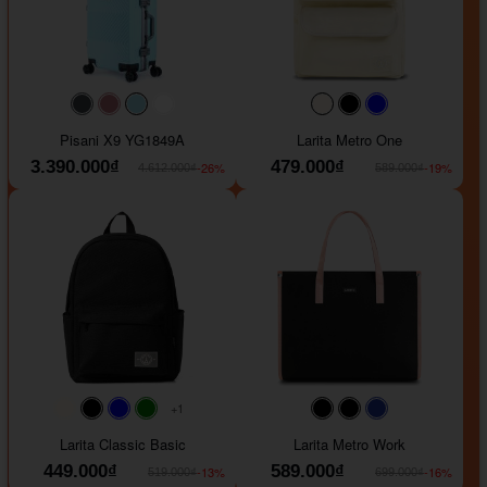
#40454a
#b76e79
#9ad8e7
#ffffff
#faf0e6
#000000
#0000FF
Pisani X9 YG1849A
Larita Metro One
3.390.000₫
479.000₫
-26%
-19%
4.612.000₫
589.000₫
+1
#faf0e6
#000000
#0000FF
#008000
#000000
#000000
#1e35a5
Larita Classic Basic
Larita Metro Work
449.000₫
589.000₫
-13%
-16%
519.000₫
699.000₫