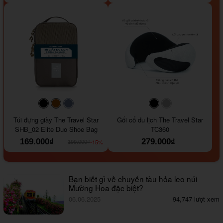
#000000
#964B00
#647290
#000000
#a9a9a9
Túi đựng giày The Travel Star
Gối cổ du lịch The Travel Star
SHB_02 Elite Duo Shoe Bag
TC360
169.000₫
279.000₫
-15%
199.000₫
Bạn biết gì về chuyến tàu hỏa leo núi
Mường Hoa đặc biệt?
06.06.2025
94,747 lượt xem