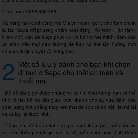
Điện thoại: 0368 889 468.
Và hãng taxi cuối cùng mà Mia.vn muốn gợi ý cho bạn chính
là Taxi Sapa với phương châm hoạt động “ An toàn - Tận tâm -
Niềm nở”, bạn sẽ được phục vụ và hỗ trợ hết mình, đảm bảo
an toàn trên mọi nẻo đường để bạn có thể tận hưởng một
chuyến du lịch tuyệt vời trong mơ.
2
Một số lưu ý dành cho bạn khi chọn
đi taxi ở Sapa cho thật an toàn và
thoải mái
- Để dễ dàng gọi được những xe uy tín, chất lượng, bạn có thể
nhờ lễ tân hỗ trợ đặt giúp, vừa nhanh chóng, vừa đảm bảo
chất lượng mà chẳng may nếu mất đồ còn có cơ hội liện hệ tài
xế và lấy lại được nhé.
- Đồng thời, để tránh tình trạng bị chặt chém giá, trước khi lên
xe, cần thống nhất giá với tài xế, nếu chưa xác định được