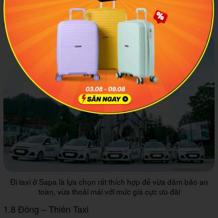
Ngoài việc đợi hơi lâu thì taxi Xanh Sapa hoàn toàn không có
gì để chê trách cả, chất lượng tuyệt vời, hỗ trợ tận tình cùng
mức giá vô cùng ưu đãi.
Đi taxi ở Sapa là lựa chọn rất thích hợp để vừa đảm bảo an
toàn, vừa thoải mái với mức giá cực ưu đãi
1.8 Đông – Thiên Taxi