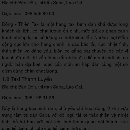
Địa chỉ: Bản Dền, thị trấn Sapa, Lào Cai.
Điện thoại: 098 555 80 00.
Đông - Thiên Taxi là một hãng taxi bình dân khá được lòng
khách du lịch, với chất lượng ổn định, mức giá có phần cạnh
tranh nhưng lại có số lượng xe hơi khiêm tốn. Nhưng một điểm
cộng cực lớn cho hãng chính là các bác tài, cực nhiệt tình,
thân thiện và đáng yêu, luôn cố gắng bắt chuyện để các vị
khách đỡ mệt, tư vấn thêm rất nhiều địa điểm vui chơi chỉ có
người bản địa biết hoặc các món ăn hấp dẫn cùng một số
điểm dừng chân chất lượng.
1.9 Taxi Thanh Luyến
Địa chỉ: Bản Dền, thị trấn Sapa, Lào Cai.
Điện thoại: 096 198 31 36.
Đây là hãng taxi bình dân, chủ yếu chỉ hoạt động ở khu vực
trung tâm thị trấn Sapa với đội ngũ tài xế thân thiện và nhiệt
tình, hỗ trợ bạn với mọi lịch trình tham quan nội thành, vừa
giúp tiết kiệm chi phí vừa tiết kiệm thời gian.