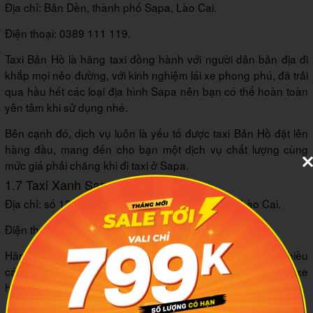
Địa chỉ: Bản Dền, thành phố Sapa, Lào Cai.
Điện thoại: 0389 111 119.
Taxi Bản Hồ là hãng taxi đồng hành với người dân bản địa đi
khắp mọi nẻo đường, với kinh nghiệm lái xe phong phú, đã trải
qua hầu hết các loại địa hình Sapa nên bạn có thể hoàn toàn
yên tâm khi sử dụng nhé.
Bên cạnh đó, dịch vụ luôn là yếu tố được taxi Bản Hồ đặt lên
hàng đầu, mang đến cho bạn một dịch vụ chất lượng cùng
mức giá phải chăng khi đi taxi ở Sapa.
1.7 Taxi Xanh Sapa
Địa chỉ: số 13 Hoàng Văn Thụ, thành phố Sapa, Lào Cai.
Điện thoại: 0214 3636 363.
Hãng có điểm mạnh là về giá, được đánh giá rẻ hơn khá nhiều
các hãng khác tại Sapa nhưng vì vậy nên hãng có khá ít xe
hoạt động, để đón được thì bạn cần phải đợi khá lâu.