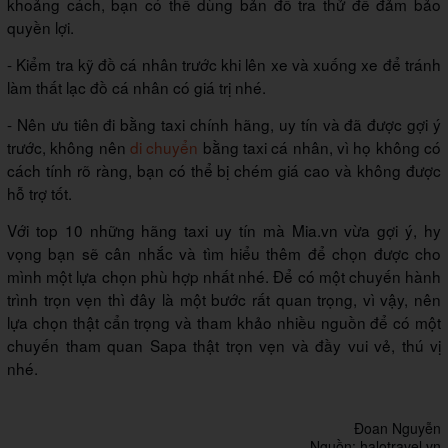
khoảng cách, bạn có thể dùng bản đồ tra thử để đảm bảo
quyền lợi.
- Kiểm tra kỹ đồ cá nhân trước khi lên xe và xuống xe để tránh
làm thất lạc đồ cá nhân có giá trị nhé.
- Nên ưu tiên đi bằng taxi chính hãng, uy tín và đã được gợi ý
trước, không nên
di chuyển
bằng taxi cá nhân, vì họ không có
cách tính rõ ràng, bạn có thể bị chém giá cao và không được
hỗ trợ tốt.
Với top 10 những hãng taxi uy tín mà Mia.vn vừa gợi ý, hy
vọng bạn sẽ cân nhắc và tìm hiểu thêm để chọn được cho
mình một lựa chọn phù hợp nhất nhé. Để có một chuyến hành
trình trọn vẹn thì đây là một bước rất quan trọng, vì vậy, nên
lựa chọn thật cẩn trọng và tham khảo nhiều nguồn để có một
chuyến tham quan Sapa thật trọn vẹn và đầy vui vẻ, thú vị
nhé.
Đoan Nguyễn
Nguồn: halotravel.vn