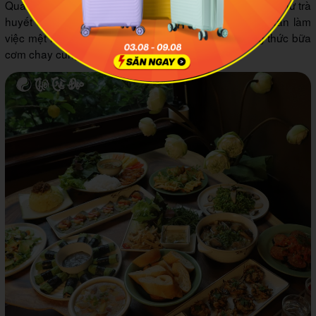
Quán chay Hà Nội này cũng có nhiều loại trà giải nhiệt như trà
huyết sâm bát bảo và trà Thiết Quan Âm. Sau một tuần làm
việc mệt mỏi, bạn hãy đến Thiên Trà Đạo để thưởng thức bữa
cơm chay cùng tách trà mát lành nhé!