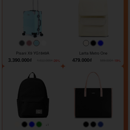
#40454a
#b76e79
#9ad8e7
#ffffff
#faf0e6
#000000
#0000FF
Pisani X9 YG1849A
Larita Metro One
3.390.000₫
479.000₫
-26%
-19%
4.612.000₫
589.000₫
+1
#faf0e6
#000000
#0000FF
#008000
#000000
#000000
#1e35a5