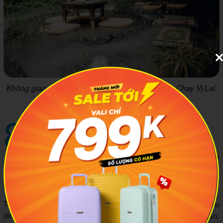
Không gian yên bình như tiên cảnh tại Nhà hàng Chay Vị Lai.
Ảnh: Kendesign
8
THIÊN TRÀ ĐẠO - Artisan tea &
Vegan food
Địa chỉ: 29 ngõ 26 Võ Văn Dũng, Chợ Dừa, Quận
Đống Đa, TP. Hà Nội
Giờ mở cửa: 9:00 - 21:00
Thiên Trà Đạo nổi tiếng với các món ăn chay thanh đạm, giàu
dinh dưỡng như đậu Nhật om nấm, lẩu chay và mì vằn thắn.