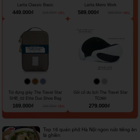
Larita Classic Basic
Larita Metro Work
449.000₫
589.000₫
-13%
-16%
519.000₫
699.000₫
#000000
#964B00
#647290
#000000
#a9a9a9
Túi đựng giày The Travel Star
Gối cổ du lịch The Travel Star
SHB_02 Elite Duo Shoe Bag
TC360
169.000₫
279.000₫
-15%
199.000₫
Top 16 quán phở Hà Nội ngon nức tiếng ăn
là ghiền