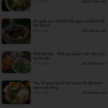
25.02.2026
526,071 lượt xem
20 quán bún chả Hà Nội ngon trứ danh đất
Hà Thành
08.07.2026
439,198 lượt xem
Phở Bát Đàn - Phở gia truyền 100 năm tuổi
tại Hà Nội
31.07.2026
222,288 lượt xem
Top 10 quán bánh đúc nóng Hà Nội thơm
ngon nức tiếng
22.01.2025
157,649 lượt xem