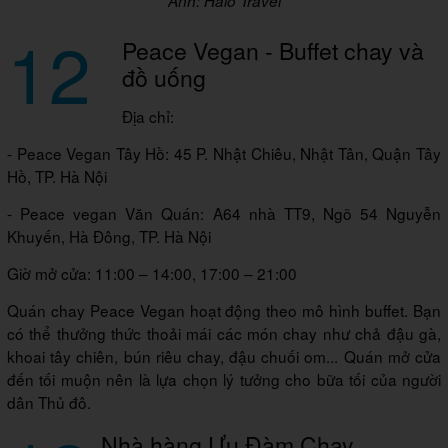
Ảnh: Halo Travel
12
Peace Vegan - Buffet chay và
đồ uống
Địa chỉ:
- Peace Vegan Tây Hồ: 45 P. Nhật Chiêu, Nhật Tân, Quận Tây
Hồ, TP. Hà Nội
- Peace vegan Văn Quán: A64 nhà TT9, Ngõ 54 Nguyễn
Khuyến, Hà Đông, TP. Hà Nội
Giờ mở cửa: 11:00 – 14:00, 17:00 – 21:00
Quán chay Peace Vegan hoạt động theo mô hình buffet. Bạn
có thể thưởng thức thoải mái các món chay như chả đậu gà,
khoai tây chiên, bún riêu chay, đậu chuối om... Quán mở cửa
đến tối muộn nên là lựa chọn lý tưởng cho bữa tối của người
dân Thủ đô.
Nhà hàng Ưu Đàm Chay