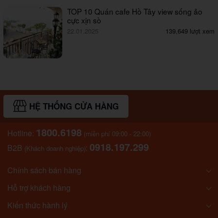
TOP 10 Quán cafe Hồ Tây view sống ảo
cực xịn sò
22.01.2025
139,649 lượt xem
HỆ THỐNG CỬA HÀNG
1800.6198
Hotline:
(miễn phí 09:00 - 22:00)
0918.197.299
B2B
:
(Khách doanh nghiệp)
Chính sách bán hàng
Hỗ trợ khách hàng
Kiến thức hành lý