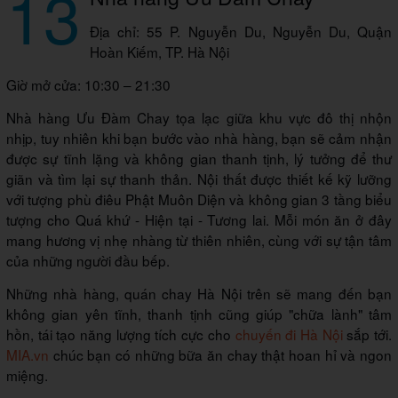
13
Địa chỉ: 55 P. Nguyễn Du, Nguyễn Du, Quận
Hoàn Kiếm, TP. Hà Nội
Giờ mở cửa: 10:30 – 21:30
Nhà hàng Ưu Đàm Chay tọa lạc giữa khu vực đô thị nhộn
nhịp, tuy nhiên khi bạn bước vào nhà hàng, bạn sẽ cảm nhận
được sự tĩnh lặng và không gian thanh tịnh, lý tưởng để thư
giãn và tìm lại sự thanh thản. Nội thất được thiết kế kỹ lưỡng
với tượng phù điêu Phật Muôn Diện và không gian 3 tầng biểu
tượng cho Quá khứ - Hiện tại - Tương lai. Mỗi món ăn ở đây
mang hương vị nhẹ nhàng từ thiên nhiên, cùng với sự tận tâm
của những người đầu bếp.
Những nhà hàng, quán chay Hà Nội trên sẽ mang đến bạn
không gian yên tĩnh, thanh tịnh cũng giúp "chữa lành" tâm
hồn, tái tạo năng lượng tích cực cho
chuyến đi Hà Nội
sắp tới.
MIA.vn
chúc bạn có những bữa ăn chay thật hoan hỉ và ngon
miệng.