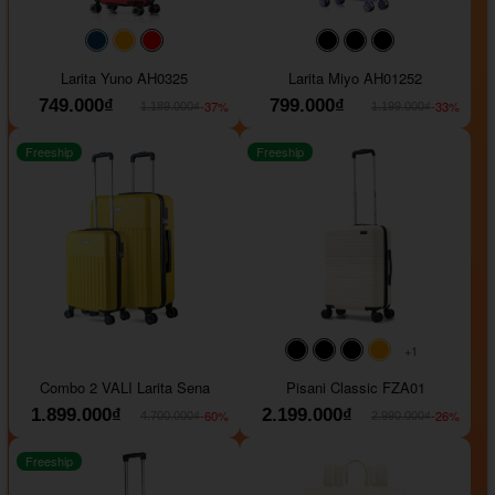
#093f69
#ffa500
#FF0000
#000000
#000000
#000000
Larita Yuno AH0325
Larita Miyo AH01252
749.000₫
799.000₫
-37%
-33%
1.189.000₫
1.199.000₫
Freeship
Freeship
+1
#000000
#000000
#000000
#ffa500
Combo 2 VALI Larita Sena
Pisani Classic FZA01
1.899.000₫
2.199.000₫
-60%
-26%
4.700.000₫
2.990.000₫
Freeship