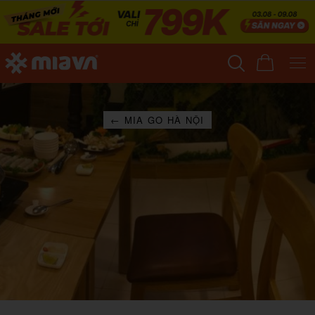
← MIA GO HÀ NỘI