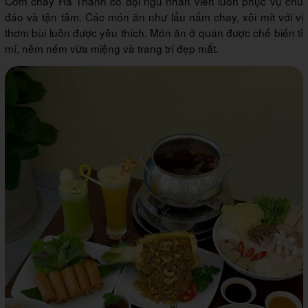
Cơm chay Hà Thành có đội ngũ nhân viên luôn phục vụ chu
đáo và tận tâm. Các món ăn như lẩu nấm chay, xôi mít với vị
thơm bùi luôn được yêu thích. Món ăn ở quán được chế biến tỉ
mỉ, nêm nếm vừa miệng và trang trí đẹp mắt.