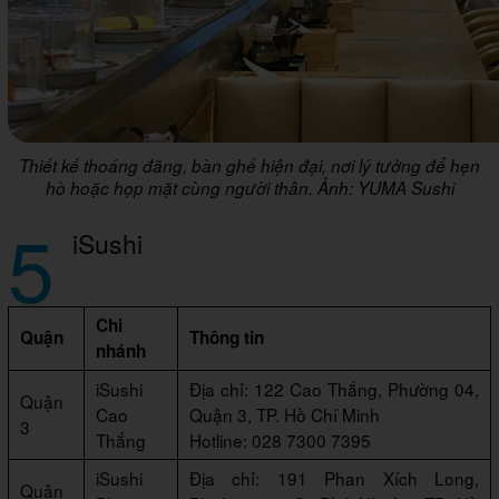
Thiết kế thoáng đãng, bàn ghế hiện đại, nơi lý tưởng để hẹn
hò hoặc họp mặt cùng người thân. Ảnh: YUMA Sushi
5
iSushi
Chi
Quận
Thông tin
nhánh
iSushi
Địa chỉ: 122 Cao Thắng, Phường 04,
Quận
Cao
Quận 3, TP. Hồ Chí Minh
3
Thắng
Hotline: 028 7300 7395
iSushi
Địa chỉ: 191 Phan Xích Long,
Quận