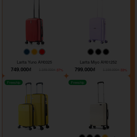
#093f69
#ffa500
#FF0000
#000000
#000000
#000000
Larita Yuno AH0325
Larita Miyo AH01252
749.000₫
799.000₫
-37%
-33%
1.189.000₫
1.199.000₫
Freeship
Freeship