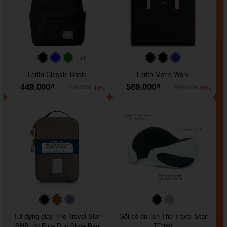
+1
#faf0e6
#000000
#0000FF
#008000
#000000
#000000
#1e35a5
Larita Classic Basic
Larita Metro Work
449.000₫
589.000₫
-13%
-16%
519.000₫
699.000₫
#000000
#964B00
#647290
#000000
#a9a9a9
Túi đựng giày The Travel Star
Gối cổ du lịch The Travel Star
SHB_02 Elite Duo Shoe Bag
TC360