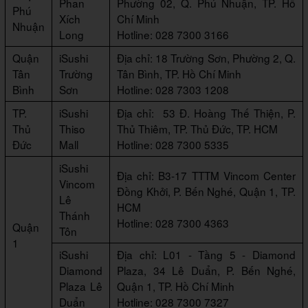
Phan
Phường 02, Q. Phú Nhuận, TP. Hồ
Phú
Xích
Chí Minh
Nhuận
Long
Hotline: 028 7300 3166
Quận
iSushi
Địa chỉ: 18 Trường Sơn, Phường 2, Q.
Tân
Trường
Tân Bình, TP. Hồ Chí Minh
Bình
Sơn
Hotline: 028 7303 1208
TP.
iSushi
Địa chỉ: 53 Đ. Hoàng Thế Thiện, P.
Thủ
Thiso
Thủ Thiêm, TP. Thủ Đức, TP. HCM
Đức
Mall
Hotline: 028 7300 5335
iSushi
Địa chỉ: B3-17 TTTM Vincom Center
Vincom
Đồng Khởi, P. Bến Nghé, Quận 1, TP.
Lê
HCM
Thánh
Hotline: 028 7300 4363
Quận
Tôn
1
iSushi
Địa chỉ: L01 - Tầng 5 - Diamond
Diamond
Plaza, 34 Lê Duẩn, P. Bến Nghé,
Plaza Lê
Quận 1, TP. Hồ Chí Minh
Duẩn
Hotline: 028 7300 7327