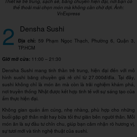
Thiết kế trẻ trung, sạch sẽ, băng chuyền hiện đại, nơi bạn có
thể thoải mái chọn món mà không cần chờ đợi. Ảnh:
VnExpress
2
Densha Sushi
59 Phạm Ngọc Thạch, Phường 6, Quận 3,
Địa chỉ:
TP.HCM
11:00 – 21:30
Giờ mở cửa:
Densha Sushi mang tinh thần trẻ trung, hiện đại đến với mô
hình sushi băng chuyền giá rẻ chỉ từ 27.000đ/đĩa. Tại đây,
sushi không chỉ là món ăn mà còn là trải nghiệm khám phá,
nơi truyền thống Nhật được kết hợp tinh tế với sự sáng tạo của
ẩm thực hiện đại.
Không gian quán ấm cúng, nhẹ nhàng, phù hợp cho những
buổi gặp gỡ thân mật hay bữa tối thư giãn bên người thân. Mỗi
món ăn là sự đầu tư chỉn chu, giúp bạn cảm nhận rõ hương vị,
sự tươi mới và tính nghệ thuật của sushi.