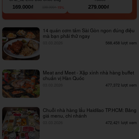
169.000₫
279.000₫
-15%
199.000₫
14 quán cơm tấm Sài Gòn ngon đúng điệu
mà bạn phải thử ngay
03.03.2026
568,458 lượt xem
Meat and Meet - Xập xình nhà hàng buffet
chuẩn vị Hàn Quốc
03.03.2026
477,372 lượt xem
Chuỗi nhà hàng lẩu Haidilao TP.HCM: Bảng
giá menu, chi nhánh
03.03.2026
472,421 lượt xem