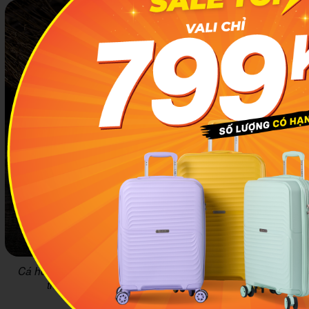
Cá hồi, cá ngừ, sò điệp tươi rói, từng lát sashimi dày, ngọt
thanh, trọn vị Nhật Bản đích thực. Ảnh: isushi