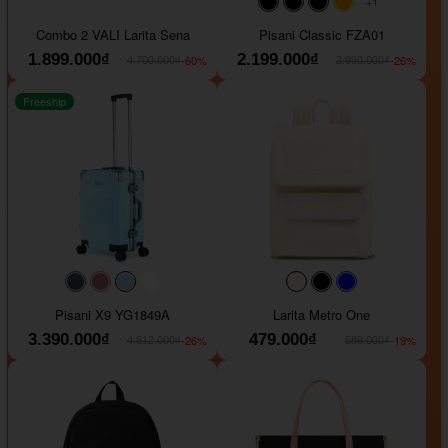
+1
#000000
#000000
#000000
#ffa500
Combo 2 VALI Larita Sena
Pisani Classic FZA01
1.899.000₫
2.199.000₫
-60%
-26%
4.700.000₫
2.990.000₫
Freeship
#40454a
#b76e79
#9ad8e7
#ffffff
#faf0e6
#000000
#0000FF
Pisani X9 YG1849A
Larita Metro One
3.390.000₫
479.000₫
-26%
-19%
4.612.000₫
589.000₫