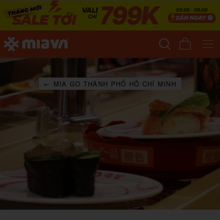
← MIA GO THÀNH PHỐ HỒ CHÍ MINH