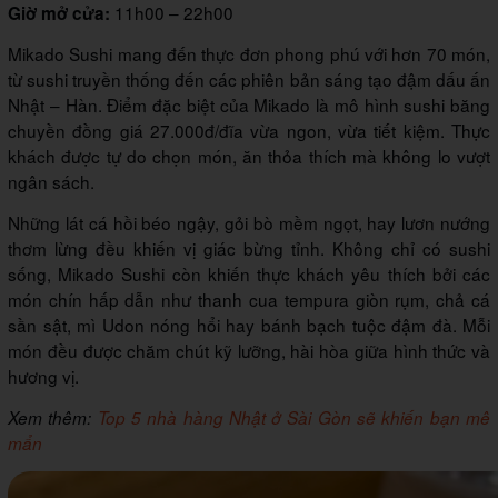
11h00 – 22h00
Giờ mở cửa:
Mikado Sushi mang đến thực đơn phong phú với hơn 70 món,
từ sushi truyền thống đến các phiên bản sáng tạo đậm dấu ấn
Nhật – Hàn. Điểm đặc biệt của Mikado là mô hình sushi băng
chuyền đồng giá 27.000đ/đĩa vừa ngon, vừa tiết kiệm. Thực
khách được tự do chọn món, ăn thỏa thích mà không lo vượt
ngân sách.
Những lát cá hồi béo ngậy, gỏi bò mềm ngọt, hay lươn nướng
thơm lừng đều khiến vị giác bừng tỉnh. Không chỉ có sushi
sống, Mikado Sushi còn khiến thực khách yêu thích bởi các
món chín hấp dẫn như thanh cua tempura giòn rụm, chả cá
sần sật, mì Udon nóng hổi hay bánh bạch tuộc đậm đà. Mỗi
món đều được chăm chút kỹ lưỡng, hài hòa giữa hình thức và
hương vị.
Xem thêm:
Top 5 nhà hàng Nhật ở Sài Gòn sẽ khiến bạn mê
mẩn