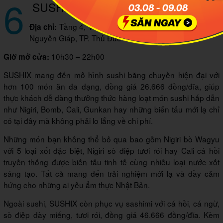
6
SUSHIX
Tầng 4, Vincom Mega Mall Thảo Điền, 161 Võ
Địa chỉ:
Nguyên Giáp, TP. Thủ Đức
10h30 – 22h00
Giờ mở cửa:
SUSHIX mang đến mô hình sushi băng chuyền hiện đại với
hơn 100 món ăn đa dạng, đồng giá 26.666 đồng/đĩa, giúp
thực khách dễ dàng thưởng thức hàng loạt món sushi hấp dẫn
như Nigiri, Bomb, Cali, Gunkan hay những biến tấu mới lạ chỉ
có tại đây mà không phải lo lắng về chi phí.
Những món bạn không thể bỏ qua bao gồm Nigiri bò Wagyu
với 5 loại xốt đặc biệt, Nigiri sò điệp tươi rói hay Cali cá hồi
truyền thống được biến tấu tinh tế cùng nhiều loại nước xốt
sáng tạo. Tất cả mang đến trải nghiệm mới lạ và đầy cảm
hứng cho những ai yêu ẩm thực Nhật Bản.
Ngoài sushi, SUSHIX còn phục vụ sashimi với cá hồi, cá ngừ,
sò điệp dày miếng, tươi rói, đồng giá 46.666 đồng/đĩa. Kèm