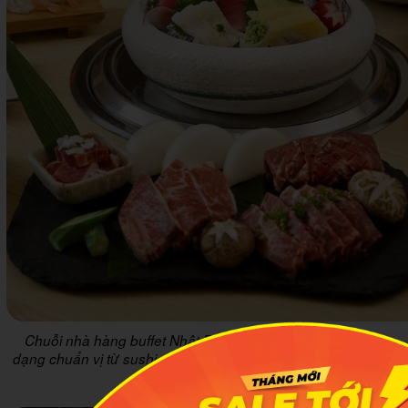
Chuỗi nhà hàng buffet Nhật Bản sang trọng, thực đơn đa
dạng chuẩn vị từ sushi, sashimi đến lẩu và món nướng. Ảnh:
isushi