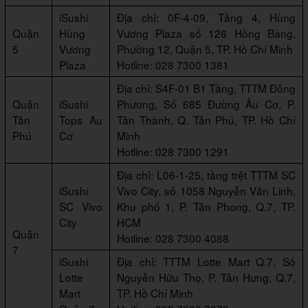
iSushi
Địa chỉ: 0F-4-09, Tầng 4, Hùng
Quận
Hùng
Vương Plaza số 126 Hồng Bàng,
5
Vương
Phường 12, Quận 5, TP. Hồ Chí Minh
Plaza
Hotline: 028 7300 1381
Địa chỉ: S4F-01 B1 Tầng, TTTM Đông
Quận
iSushi
Phương, Số 685 Đường Âu Cơ, P.
Tân
Tops Au
Tân Thành, Q. Tân Phú, TP. Hồ Chí
Phú
Cơ
Minh
Hotline: 028 7300 1291
Địa chỉ: L06-1-25, tầng trệt TTTM SC
iSushi
Vivo City, số 1058 Nguyễn Văn Linh,
SC Vivo
Khu phố 1, P. Tân Phong, Q.7, TP.
City
HCM
Quận
Hotline: 028 7300 4088
7
iSushi
Địa chỉ: TTTM Lotte Mart Q.7, Số
Lotte
Nguyễn Hữu Thọ, P. Tân Hưng, Q.7,
Mart
TP. Hồ Chí Minh