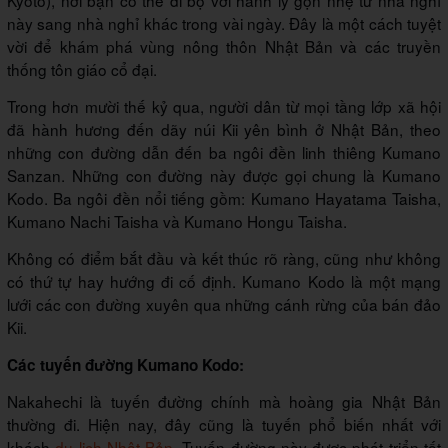
Kyoto), nơi bạn có thể đi bộ với hành lý gọn nhẹ từ nhà nghỉ
này sang nhà nghỉ khác trong vài ngày. Đây là một cách tuyệt
vời để khám phá vùng nông thôn Nhật Bản và các truyền
thống tôn giáo cổ đại.
Trong hơn mười thế kỷ qua, người dân từ mọi tầng lớp xã hội
đã hành hương đến dãy núi Kii yên bình ở Nhật Bản, theo
những con đường dẫn đến ba ngôi đền linh thiêng Kumano
Sanzan. Những con đường này được gọi chung là Kumano
Kodo. Ba ngôi đền nổi tiếng gồm: Kumano Hayatama Taisha,
Kumano Nachi Taisha và Kumano Hongu Taisha.
Không có điểm bắt đầu và kết thúc rõ ràng, cũng như không
có thứ tự hay hướng đi cố định. Kumano Kodo là một mạng
lưới các con đường xuyên qua những cánh rừng của bán đảo
Kii.
Các tuyến đường Kumano Kodo:
Nakahechi là tuyến đường chính mà hoàng gia Nhật Bản
thường đi. Hiện nay, đây cũng là tuyến phổ biến nhất với
khách
du lịch Nhật Bản
. Tuyến đường này được phát triển tốt