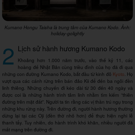
Kumano Hongu Taisha là trung tâm của Kumano Kodo. Ảnh:
holiday-golightly
2
Lịch sử hành hương Kumano Kodo
Khoảng hơn 1.000 năm trước, vào thế kỷ 11, các
hoàng đế Nhật Bản cùng triều đình của họ đã đi qua
những con đường Kumano Kodo, bắt đầu từ kinh đô
Kyoto
. Họ
vượt qua các cánh rừng trên bán đảo Kii để đến ba ngôi đền
linh thiêng. Những chuyến đi kéo dài từ 30 đến 40 ngày và
được coi là những hành trình tâm linh nhằm tìm kiếm “thiên
đường trên mặt đất”. Người ta tin rằng các vị thần trú ngụ trong
những khu rừng này. Trên đường đi, người hành hương thường
dừng lại tại các Oji (đền thờ nhỏ hơn) để thực hiện nghi lễ
thanh tẩy. Tuy nhiên, do hành trình khó khăn, nhiều người đã
mất mạng trên đường đi.