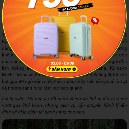
4
Nhiều trải nghiệm không thể bỏ lỡ ở
khu vực Kumano Kodo
4.1 Tuyến Kumano Kodo Nakahechi
Từng là hành trình tâm linh kéo dài 30 ngày đi bộ từ cố đô
Kyoto, giờ đây, tuyến đường Kumano Kodo Nakahechi đã dễ
dàng tiếp cận hơn với những ai đang tìm kiếm con đường
khám phá bản thân. Con đường nghìn năm tuổi này uốn lượn
qua các ngọn núi, bao gồm bảy lối mòn dẫn đến ba ngôi đền
linh thiêng trên đỉnh: Kumano Hayatama Taisha, Kumano
Nachi Taisha và Kumano Hongu Taisha. Trên đường đi, bạn sẽ
bắt gặp 99 ngôi đền nhỏ, thác nước chảy xiết, sông suối ào ạt
và những cánh rừng rậm rạp bao quanh.
Lời khuyên: Dù các tín đồ chân chính có thể muốn tự mình
vượt qua khó khăn, nhưng dịch vụ vận chuyển hành lý lên
đỉnh sẽ giúp giảm tải gánh nặng cho bạn.