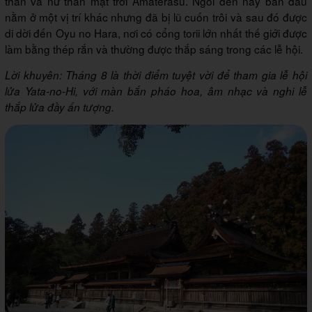
thần và nữ thần mặt trời Amaterasu. Ngôi đền này ban đầu
nằm ở một vị trí khác nhưng đã bị lũ cuốn trôi và sau đó được
di dời đến Oyu no Hara, nơi có cổng torii lớn nhất thế giới được
làm bằng thép rắn và thường được thắp sáng trong các lễ hội.
Lời khuyên: Tháng 8 là thời điểm tuyệt vời để tham gia lễ hội
lửa Yata-no-Hi, với màn bắn pháo hoa, âm nhạc và nghi lễ
thắp lửa đầy ấn tượng.