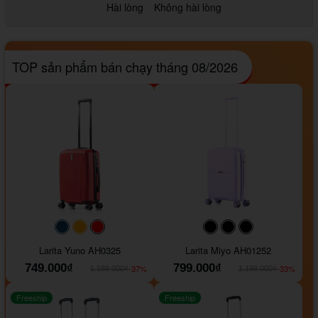
Hài lòng
Không hài lòng
TOP sản phẩm bán chạy tháng 08/2026
#093f69
#ffa500
#FF0000
#000000
#000000
#000000
Larita Yuno AH0325
Larita Miyo AH01252
749.000₫
799.000₫
-37%
-33%
1.189.000₫
1.199.000₫
Freeship
Freeship