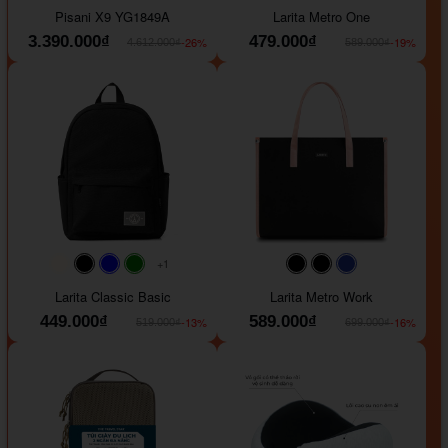
Pisani X9 YG1849A
Larita Metro One
3.390.000₫
479.000₫
-26%
-19%
4.612.000₫
589.000₫
+1
#faf0e6
#000000
#0000FF
#008000
#000000
#000000
#1e35a5
Larita Classic Basic
Larita Metro Work
449.000₫
589.000₫
-13%
-16%
519.000₫
699.000₫