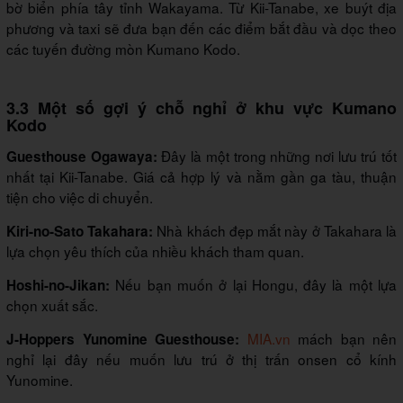
bờ biển phía tây tỉnh Wakayama. Từ Kii-Tanabe, xe buýt địa
phương và taxi sẽ đưa bạn đến các điểm bắt đầu và dọc theo
các tuyến đường mòn Kumano Kodo.
3.3 Một số gợi ý chỗ nghỉ ở khu vực Kumano
Kodo
Đây là một trong những nơi lưu trú tốt
Guesthouse Ogawaya:
nhất tại Kii-Tanabe. Giá cả hợp lý và nằm gần ga tàu, thuận
tiện cho việc di chuyển.
Nhà khách đẹp mắt này ở Takahara là
Kiri-no-Sato Takahara:
lựa chọn yêu thích của nhiều khách tham quan.
Nếu bạn muốn ở lại Hongu, đây là một lựa
Hoshi-no-Jikan:
chọn xuất sắc.
MIA.vn
mách bạn nên
J-Hoppers Yunomine Guesthouse:
nghỉ lại đây nếu muốn lưu trú ở thị trấn onsen cổ kính
Yunomine.