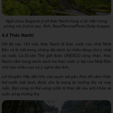
Ngôi chùa Seiganto-ji với thác Nachi hùng vĩ ẩn hiện trong
sương mù ở phía sau. Ảnh: SeanPavonePhoto/Getty Images
4.4 Thác Nachi
Với độ cao 133 mét, thác Nachi là thác nước cao nhất Nhật
Bản và là một trong những địa danh tự nhiên đáng chú ý nhất
cả nước. Là Di sản Thế giới được UNESCO công nhận, thác
Nachi nằm trong danh sách ba thác nước vĩ đại của Nhật Bản
nhờ vào chiều cao và ý nghĩa tâm linh.
Lời khuyên: Hãy đến khu vực quan sát gần thác để cảm nhận
hơi nước mát lạnh, được cho là mang lại trường thọ và may
mắn. Bạn cũng có thể uống nước từ thác để cầu sức khỏe và
cuộc sống trường thọ.