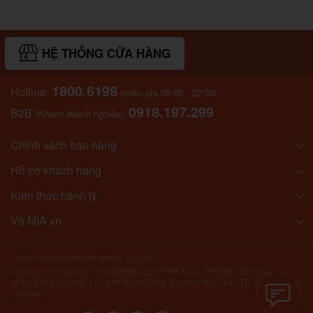
HỆ THỐNG CỬA HÀNG
1800.6198
Hotline:
(miễn phí 09:00 - 22:00)
0918.197.299
B2B
:
(Khách doanh nghiệp)
Chính sách bán hàng
Hỗ trợ khách hàng
Kiến thức hành lý
Về MIA.vn
CÔNG TY CỔ PHẦN MIA RETAIL @2026
Mã số doanh nghiệp: 0314826894 do sở KH & ĐT TP.HCM cấp ngày
10/01/2018. Địa chỉ: 117-119 Bạch Đằng, Phường Gia Định, TP. Hồ Chí Minh,
Việt Nam.