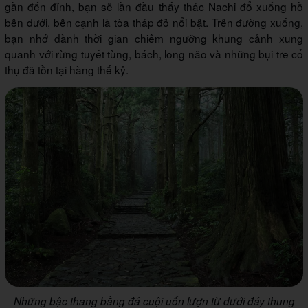
gần đến đỉnh, bạn sẽ lần đầu thấy thác Nachi đổ xuống hồ
bên dưới, bên cạnh là tòa tháp đỏ nổi bật. Trên đường xuống,
bạn nhớ dành thời gian chiêm ngưỡng khung cảnh xung
quanh với rừng tuyết tùng, bách, long não và những bụi tre cổ
thụ đã tồn tại hàng thế kỷ.
Những bậc thang bằng đá cuội uốn lượn từ dưới đáy thung