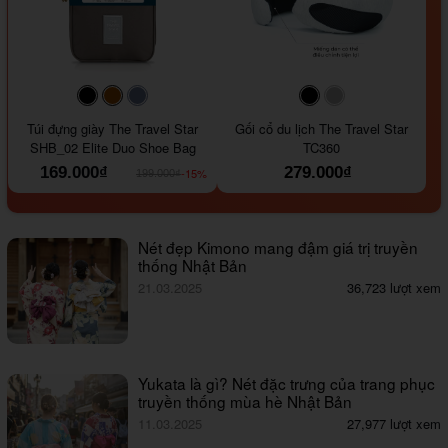
#000000
#964B00
#647290
#000000
#a9a9a9
Túi đựng giày The Travel Star
Gối cổ du lịch The Travel Star
SHB_02 Elite Duo Shoe Bag
TC360
169.000₫
279.000₫
-15%
199.000₫
Nét đẹp Kimono mang đậm giá trị truyền
thống Nhật Bản
21.03.2025
36,723 lượt xem
Yukata là gì? Nét đặc trưng của trang phục
truyền thống mùa hè Nhật Bản
11.03.2025
27,977 lượt xem