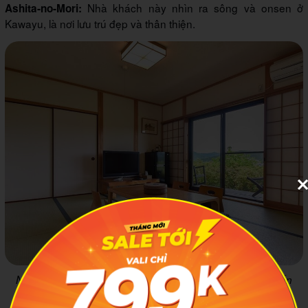
Nhà khách này nhìn ra sông và onsen ở
Ashita-no-Mori:
Kawayu, là nơi lưu trú đẹp và thân thiện.
Nhà khách Kiri-no-Sato Takahara đẹp mắt với tầm nhìn ấn
tượng. Ảnh: Booking