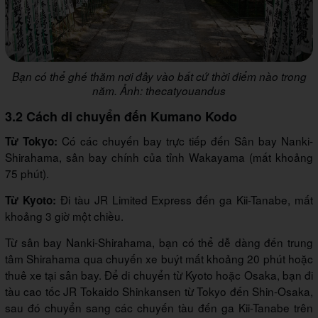
Bạn có thể ghé thăm nơi đây vào bất cứ thời điểm nào trong
năm. Ảnh: thecatyouandus
3.2 Cách di chuyển đến Kumano Kodo
Có các chuyến bay trực tiếp đến Sân bay Nanki-
Từ Tokyo:
Shirahama, sân bay chính của tỉnh Wakayama (mất khoảng
75 phút).
Đi tàu JR Limited Express đến ga Kii-Tanabe, mất
Từ Kyoto:
khoảng 3 giờ một chiều.
Từ sân bay Nanki-Shirahama, bạn có thể dễ dàng đến trung
tâm Shirahama qua chuyến xe buýt mất khoảng 20 phút hoặc
thuê xe tại sân bay. Để di chuyển từ Kyoto hoặc Osaka, bạn đi
tàu cao tốc JR Tokaido Shinkansen từ Tokyo đến Shin-Osaka,
sau đó chuyển sang các chuyến tàu đến ga Kii-Tanabe trên