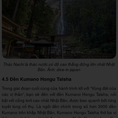
Thác Nachi là thác nước có độ cao thẳng đứng lớn nhất Nhật
Bản. Ảnh: dive-in-japan
4.5 Đền Kumano Hongu Taisha
Trong giai đoạn cuối cùng của hành trình tới với “Vùng đất của
các vị thần”, bạn sẽ đến với đền Kumano Hongu Taisha, nổi
bật với cổng torii cao nhất Nhật Bản, được bao quanh bởi rừng
tuyết tùng cổ thụ. Là ngôi đền chính trong số hơn 3000 đền
Kumano trên khắp Nhật Bản, Kumano Hongu Taisha thờ ba vị