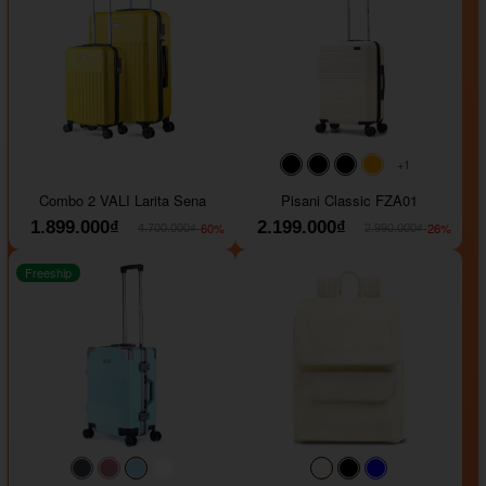
+1
#000000
#000000
#000000
#ffa500
Combo 2 VALI Larita Sena
Pisani Classic FZA01
1.899.000₫
2.199.000₫
-60%
-26%
4.700.000₫
2.990.000₫
Freeship
#40454a
#b76e79
#9ad8e7
#ffffff
#faf0e6
#000000
#0000FF