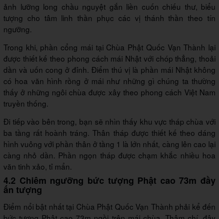
ảnh lưỡng long chầu nguyệt gắn liền cuốn chiếu thư, biểu
tượng cho tâm linh thần phục các vị thánh thần theo tín
ngưỡng.
Trong khi, phần cổng mái tại Chùa Phật Quốc Vạn Thành lại
được thiết kế theo phong cách mái Nhật với chóp thẳng, thoải
dần và uốn cong ở đỉnh. Điểm thú vị là phần mái Nhật không
có hoa văn hình rồng ở mái như những gì chúng ta thường
thấy ở những ngôi chùa được xây theo phong cách Việt Nam
truyền thống.
Đi tiếp vào bên trong, bạn sẽ nhìn thấy khu vực tháp chùa với
ba tầng rất hoành tráng. Thân tháp được thiết kế theo dáng
hình vuông với phần thân ở tầng 1 là lớn nhất, càng lên cao lại
càng nhỏ dần. Phần ngọn tháp được chạm khắc nhiều hoa
văn tinh xảo, tỉ mẩn.
4.2 Chiêm ngưỡng bức tượng Phật cao 73m đầy
ấn tượng
Điểm nổi bật nhất tại Chùa Phật Quốc Vạn Thành phải kể đến
bức tượng Phật cao 73m ngồi trên mái chùa. Thậm chí, đây