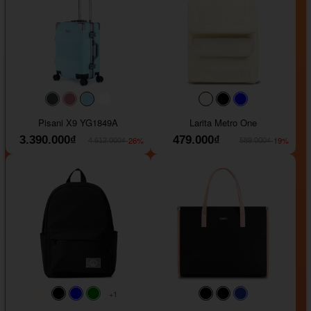
#40454a
#b76e79
#9ad8e7
#ffffff
#faf0e6
#000000
#0000FF
Pisani X9 YG1849A
Larita Metro One
3.390.000₫
479.000₫
-26%
-19%
4.612.000₫
589.000₫
+1
#faf0e6
#000000
#0000FF
#008000
#000000
#000000
#1e35a5