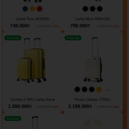
#093f69
#ffa500
#FF0000
#000000
#000000
#000000
Larita Yuno AH0325
Larita Miyo AH01252
749.000₫
799.000₫
-37%
-33%
1.189.000₫
1.199.000₫
Freeship
Freeship
+1
#000000
#000000
#000000
#ffa500
Combo 2 VALI Larita Sena
Pisani Classic FZA01
1.899.000₫
2.199.000₫
-60%
-26%
4.700.000₫
2.990.000₫
Freeship