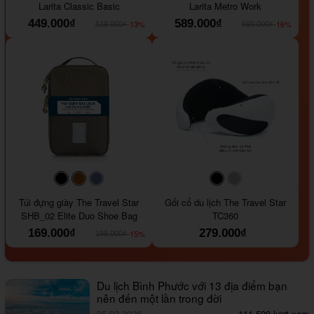
Larita Classic Basic
Larita Metro Work
449.000₫
589.000₫
-13%
-16%
519.000₫
699.000₫
#000000
#964B00
#647290
#000000
#a9a9a9
Túi đựng giày The Travel Star
Gối cổ du lịch The Travel Star
SHB_02 Elite Duo Shoe Bag
TC360
169.000₫
279.000₫
-15%
199.000₫
Du lịch Bình Phước với 13 địa điểm bạn
nên đến một lần trong đời
05.03.2026
111,590 lượt xem