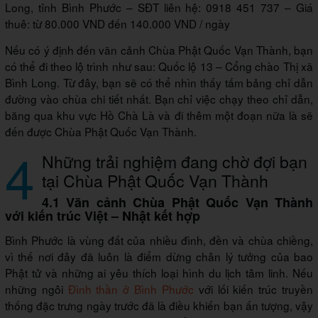
Long, tỉnh Bình Phước – SĐT liên hệ: 0918 451 737 – Giá
thuê: từ 80.000 VND đến 140.000 VND / ngày
Nếu có ý định đến vãn cảnh Chùa Phật Quốc Vạn Thành, bạn
có thể đi theo lộ trình như sau: Quốc lộ 13 – Cổng chào Thị xã
Bình Long. Từ đây, bạn sẽ có thể nhìn thấy tấm bảng chỉ dẫn
đường vào chùa chi tiết nhất. Bạn chỉ việc chạy theo chỉ dẫn,
băng qua khu vực Hồ Chà Là và đi thêm một đoạn nữa là sẽ
đến được Chùa Phật Quốc Vạn Thành.
4
Những trải nghiệm đang chờ đợi bạn
tại Chùa Phật Quốc Vạn Thành
4.1 Vãn cảnh Chùa Phật Quốc Vạn Thành
với kiến trúc Việt – Nhật kết hợp
Bình Phước là vùng đất của nhiều đình, đền và chùa chiềng,
vì thế nơi đây đã luôn là điểm dừng chân lý tưởng của bao
Phật tử và những ai yêu thích loại hình du lịch tâm linh. Nếu
những ngôi
Đình thần ở Bình Phước
với lối kiến trúc truyền
thống đặc trưng ngày trước đã là điều khiến bạn ấn tượng, vậy