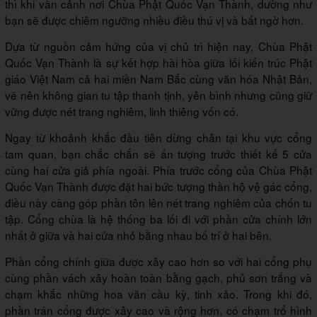
thì khi vãn cảnh nơi Chùa Phật Quốc Vạn Thành, dường như
bạn sẽ được chiêm ngưỡng nhiều điều thú vị và bất ngờ hơn.
Dựa từ nguồn cảm hứng của vị chủ trì hiện nay, Chùa Phật
Quốc Vạn Thành là sự kết hợp hài hòa giữa lối kiến trúc Phật
giáo Việt Nam cả hai miền Nam Bắc cùng văn hóa Nhật Bản,
vẽ nên không gian tu tập thanh tịnh, yên bình nhưng cũng giữ
vững được nét trang nghiêm, linh thiêng vốn có.
Ngay từ khoảnh khắc đầu tiên dừng chân tại khu vực cổng
tam quan, bạn chắc chắn sẽ ấn tượng trước thiết kế 5 cửa
cùng hai cửa giả phía ngoài. Phía trước cổng của Chùa Phật
Quốc Vạn Thành được đặt hai bức tượng thần hộ vệ gác cổng,
điều này càng góp phần tôn lên nét trang nghiêm của chốn tu
tập. Cổng chùa là hệ thống ba lối đi với phần cửa chính lớn
nhất ở giữa và hai cửa nhỏ bằng nhau bố trí ở hai bên.
Phần cổng chính giữa được xây cao hơn so với hai cổng phụ
cùng phần vách xây hoàn toàn bằng gạch, phủ sơn trắng và
chạm khắc những hoa văn cầu kỳ, tinh xảo. Trong khi đó,
phần trán cổng được xây cao và rộng hơn, có chạm trổ hình