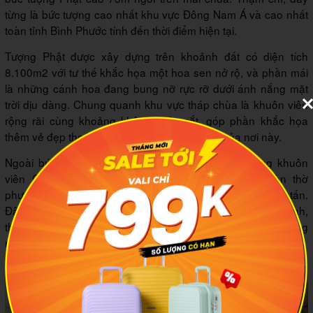
từng là bức tượng cao nhất khu vực Đông Nam Á và cao nhất
toàn tỉnh Bình Phước tính đến thời điểm hiện tại.
Tượng Phật được xây dựng trên khoảnh đất có diện tích
8.100m2 với tư thế khắc họa một hoa sen nở rộ, và phần mái
là những cánh hoa đang bung nỡ rực rỡ dưới ánh nắng mặt
trời dịu dàng. Chung quanh khu vực tháp chùa là khuôn viên
rộng rãi cùng khoảng không mát mắt, góp phần khắc họa
thêm vẻ đẹp thoáng đãng, thanh tịnh vốn có của nơi này.
Ngoài bức tượng Phật cao 73m đầy ấn tượng, trong khuôn
viên Chùa Phật Quốc Vạn Thành hiện nay vẫn còn thờ
phượng một bức tượng Phật Di Lặc cao 30m và nặng tới 1 tấn.
Đây là điều thu hút đông đảo Phật tử ghé về đây vãn cảnh,
thắp hương và bái phỏng trong những dịp lễ quan trọng trong
năm.