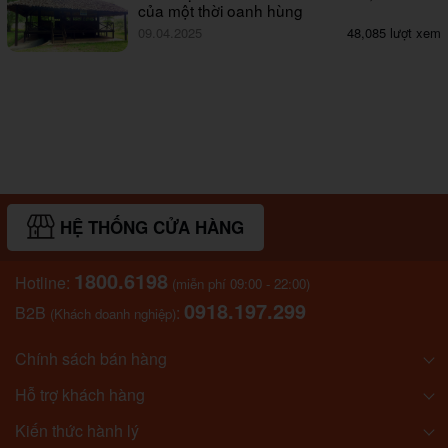
của một thời oanh hùng
09.04.2025
48,085 lượt xem
HỆ THỐNG CỬA HÀNG
1800.6198
Hotline:
(miễn phí 09:00 - 22:00)
0918.197.299
B2B
:
(Khách doanh nghiệp)
Chính sách bán hàng
Hỗ trợ khách hàng
Kiến thức hành lý