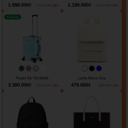
1.998.000₫
2.199.000₫
-58%
-26%
4.718.000₫
2.990.000₫
Freeship
#40454a
#b76e79
#9ad8e7
#ffffff
#faf0e6
#000000
#0000FF
Pisani X9 YG1849A
Larita Metro One
3.390.000₫
479.000₫
-26%
-19%
4.612.000₫
589.000₫