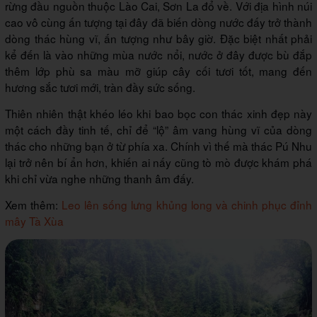
rừng đầu nguồn thuộc Lào Cai, Sơn La đổ về. Với địa hình núi
cao vô cùng ấn tượng tại đây đã biến dòng nước đấy trở thành
dòng thác hùng vĩ, ấn tượng như bây giờ. Đặc biệt nhất phải
kể đến là vào những mùa nước nổi, nước ở đây được bù đắp
thêm lớp phù sa màu mỡ giúp cây cối tươi tốt, mang đến
hương sắc tươi mới, tràn đầy sức sống.
Thiên nhiên thật khéo léo khi bao bọc con thác xinh đẹp này
một cách đầy tinh tế, chỉ để “lộ” âm vang hùng vĩ của dòng
thác cho những bạn ở từ phía xa. Chính vì thế mà thác Pú Nhu
lại trở nên bí ẩn hơn, khiến ai nấy cũng tò mò được khám phá
khi chỉ vừa nghe những thanh âm đấy.
Xem thêm:
Leo lên sống lưng khủng long và chinh phục đỉnh
mây Tà Xùa