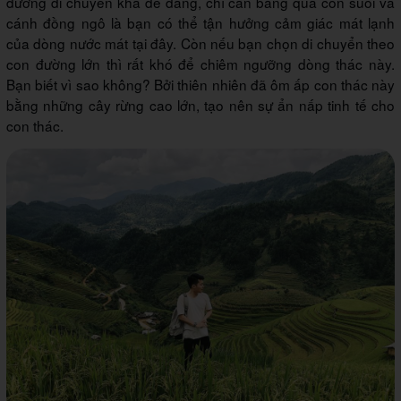
đường di chuyển khá dễ dàng, chỉ cần bằng qua con suối và
cánh đồng ngô là bạn có thể tận hưởng cảm giác mát lạnh
của dòng nước mát tại đây. Còn nếu bạn chọn di chuyển theo
con đường lớn thì rất khó để chiêm ngưỡng dòng thác này.
Bạn biết vì sao không? Bởi thiên nhiên đã ôm ấp con thác này
bằng những cây rừng cao lớn, tạo nên sự ẩn nấp tinh tế cho
con thác.