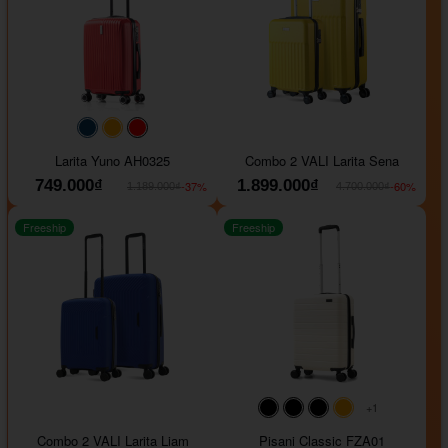
#093f69
#ffa500
#FF0000
Larita Yuno AH0325
Combo 2 VALI Larita Sena
749.000₫
1.899.000₫
-37%
-60%
1.189.000₫
4.700.000₫
Freeship
Freeship
+1
#000000
#000000
#000000
#ffa500
Combo 2 VALI Larita Liam
Pisani Classic FZA01