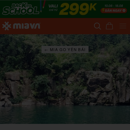
← MIA GO YÊN BÁI