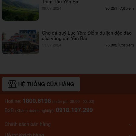
Trạm Tấu Yên Bái
09.07.2024
96,251 lượt xem
Chợ đá quý Lục Yên: Điểm du lịch độc đáo
của vùng đất Yên Bái
11.07.2024
75,802 lượt xem
HỆ THỐNG CỬA HÀNG
1800.6198
Hotline:
(miễn phí 09:00 - 22:00)
0918.197.299
B2B
:
(Khách doanh nghiệp)
Chính sách bán hàng
Hỗ trợ khách hàng