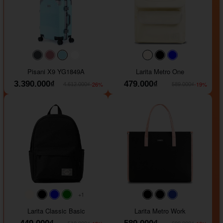
#40454a
#b76e79
#9ad8e7
#ffffff
#faf0e6
#000000
#0000FF
Pisani X9 YG1849A
Larita Metro One
3.390.000₫
479.000₫
-26%
-19%
4.612.000₫
589.000₫
+1
#faf0e6
#000000
#0000FF
#008000
#000000
#000000
#1e35a5
Larita Classic Basic
Larita Metro Work