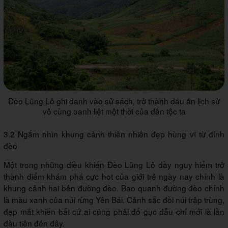
Đèo Lũng Lô ghi danh vào sử sách, trở thành dấu ấn lịch sử
vô cùng oanh liệt một thời của dân tộc ta
3.2 Ngắm nhìn khung cảnh thiên nhiên đẹp hùng vĩ từ đỉnh
đèo
Một trong những điều khiến Đèo Lũng Lô đầy nguy hiểm trở
thành điểm khám phá cực hot của giới trẻ ngày nay chính là
khung cảnh hai bên đường đèo. Bao quanh đường đèo chính
là màu xanh của núi rừng Yên Bái. Cảnh sắc đồi núi trập trùng,
đẹp mắt khiến bất cứ ai cũng phải đổ gục dẫu chỉ mới là lần
đầu tiên đến đây.