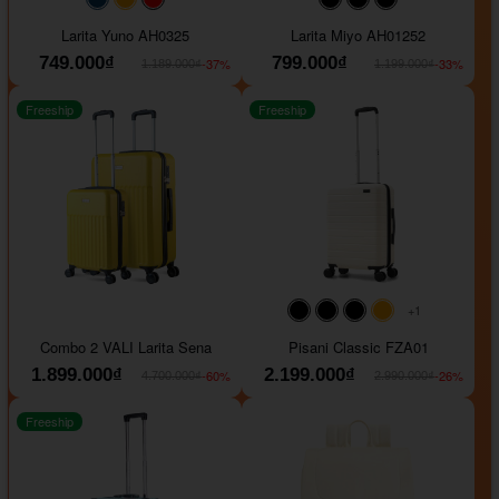
#093f69
#ffa500
#FF0000
#000000
#000000
#000000
Larita Yuno AH0325
Larita Miyo AH01252
749.000₫
799.000₫
-37%
-33%
1.189.000₫
1.199.000₫
Freeship
Freeship
+1
#000000
#000000
#000000
#ffa500
Combo 2 VALI Larita Sena
Pisani Classic FZA01
1.899.000₫
2.199.000₫
-60%
-26%
4.700.000₫
2.990.000₫
Freeship