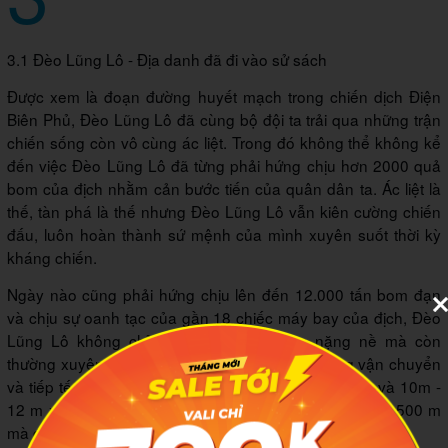
3.1 Đèo Lũng Lô - Địa danh đã đi vào sử sách
Được xem là đoạn đường huyết mạch trong chiến dịch Điện
Biên Phủ, Đèo Lũng Lô đã cùng bộ đội ta trải qua những trận
chiến sống còn vô cùng ác liệt. Trong đó không thể không kể
đến việc Đèo Lũng Lô đã từng phải hứng chịu hơn 2000 quả
bom của địch nhằm cản bước tiến của quân dân ta. Ác liệt là
thế, tàn phá là thế nhưng Đèo Lũng Lô vẫn kiên cường chiến
đấu, luôn hoàn thành sứ mệnh của mình xuyên suốt thời kỳ
kháng chiến.
Ngày nào cũng phải hứng chịu lên đến 12.000 tấn bom đạn
và chịu sự oanh tạc của gần 18 chiếc máy bay của địch, Đèo
Lũng Lô không chỉ hư hỏng mặt đường nặng nề mà còn
thường xuyên sạt lở, lấp kín hết lối đi. Trên đường vận chuyển
và tiếp tế lương thực, những hố bom rộng từ 4 - 5 m và 10m -
12 m xuất hiện khắp nơi. Chỉ trong khoảng 400m đến 500 m
mà đã có tới hàng chục hố bom sâu như thế gây cản trở.