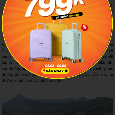
Tuy nhiên bất chấp mọi khó khăn, gian lao, những chiến sĩ với
lòng can đảm, sẵn sàng hi sinh thân mình mà bất chấp hiểm
nguy vẫn ngày ngày vẫn tiếp tục nhiệm vụ của mình. Vừa phải
đào bới, kích nổ để vô hiệu hóa các quả bom còn sót lại trên
đường, vừa chiến đấu can trường để lương thực, vũ khí được
đến tay bộ đội ta một cách nguyên vẹn.
Vào 12 năm trước, Đèo Lũng Lô đã phải hứng chịu cơn bão số
7 với sức tàn phá vô cùng nặng nề, gây ra những thiệt hại vô
cùng to lớn. Vì thế hiện nay con đèo lịch sử đã bị chia cắt
thành nhiều đoạn, gây khó khăn khi di chuyển. Tuy nhiên đối
với những người đam mê phượt và mong muốn chinh phục
những dốc đèo đầy mạo hiểm thì Đèo Lũng Lô vẫn là cung
đường khám phá vô cùng hấp dẫn.