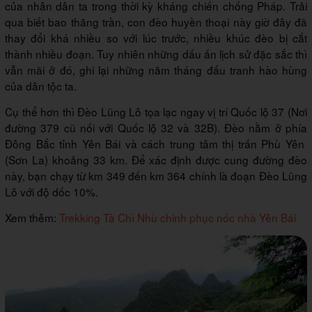
của nhân dân ta trong thời kỳ kháng chiến chống Pháp. Trải
qua biết bao thăng trần, con đèo huyền thoại này giờ đây đã
thay đổi khá nhiều so với lúc trước, nhiều khúc đèo bị cắt
thành nhiều đoạn. Tuy nhiên những dấu ấn lịch sử đặc sắc thì
vẫn mãi ở đó, ghi lại những năm tháng đấu tranh hào hùng
của dân tộc ta.
Cụ thể hơn thì Đèo Lũng Lô tọa lạc ngay vị trí Quốc lộ 37 (Nơi
đường 379 cũ nối với Quốc lộ 32 và 32B). Đèo nằm ở phía
Đông Bắc tỉnh Yên Bái và cách trung tâm thị trấn Phù Yên
(Sơn La) khoảng 33 km. Để xác định được cung đường đèo
này, bạn chạy từ km 349 đến km 364 chính là đoạn Đèo Lũng
Lô với độ dốc 10%.
Xem thêm:
Trekking Tà Chì Nhù chinh phục nóc nhà Yên Bái