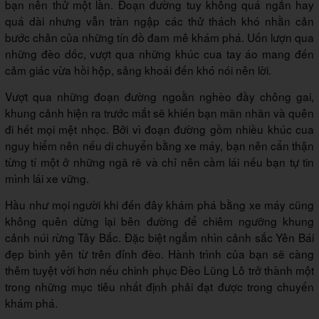
bạn nên thử một lần. Đoạn đường tuy không quá ngắn hay
quá dài nhưng vẫn tràn ngập các thử thách khó nhằn cản
bước chân của những tín đồ đam mê khám phá. Uốn lượn qua
những đèo dốc, vượt qua những khúc cua tay áo mang đến
cảm giác vừa hồi hộp, sảng khoái đến khó nói nên lời.
Vượt qua những đoạn đường ngoằn nghèo đầy chông gai,
khung cảnh hiện ra trước mắt sẽ khiến bạn mãn nhãn và quên
đi hết mọi mệt nhọc. Bởi vì đoạn đường gồm nhiều khúc cua
nguy hiểm nên nếu di chuyển bằng xe máy, bạn nên cẩn thận
từng tí một ở những ngã rẽ và chỉ nên cầm lái nếu bạn tự tin
mình lái xe vững.
Hầu như mọi người khi đến đây khám phá bằng xe máy cũng
không quên dừng lại bên đường để chiêm ngưỡng khung
cảnh núi rừng Tây Bắc. Đặc biệt ngắm nhìn cảnh sắc Yên Bái
đẹp bình yên từ trên đỉnh đèo. Hành trình của bạn sẽ càng
thêm tuyệt vời hơn nếu chinh phục Đèo Lũng Lô trở thành một
trong những mục tiêu nhất định phải đạt được trong chuyến
khám phá.