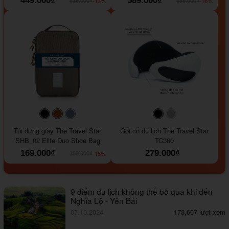
449.000₫
589.000₫
-13%
-16%
519.000₫
699.000₫
#000000
#964B00
#647290
#000000
#a9a9a9
Túi đựng giày The Travel Star
Gối cổ du lịch The Travel Star
SHB_02 Elite Duo Shoe Bag
TC360
169.000₫
279.000₫
-15%
199.000₫
9 điểm du lịch không thể bỏ qua khi đến
Nghĩa Lộ - Yên Bái
07.10.2024
173,607 lượt xem