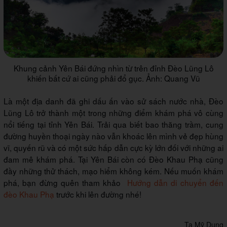
Khung cảnh Yên Bái đứng nhìn từ trên đỉnh Đèo Lũng Lô
khiến bất cứ ai cũng phải đổ gục. Ảnh: Quang Vũ
Là một địa danh đã ghi dấu ấn vào sử sách nước nhà, Đèo
Lũng Lô trở thành một trong những điểm khám phá vô cùng
nổi tiếng tại tỉnh Yên Bái. Trải qua biết bao thăng trầm, cung
đường huyền thoại ngày nào vẫn khoác lên mình vẻ đẹp hùng
vĩ, quyến rũ và có một sức hấp dẫn cực kỳ lớn đối với những ai
đam mê khám phá. Tại Yên Bái còn có Đèo Khau Phạ cũng
đầy những thử thách, mạo hiểm không kém. Nếu muốn khám
phá, bạn đừng quên tham khảo
Hướng dẫn di chuyển đến
đèo Khau Phạ
trước khi lên đường nhé!
Tạ Mỹ Dung