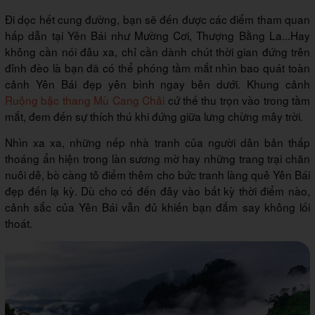
Đi dọc hết cung đường, bạn sẽ đến được các điểm tham quan
hấp dẫn tại Yên Bái như Mường Cơi, Thượng Bằng La...Hay
không cần nói đâu xa, chỉ cần dành chút thời gian đứng trên
đỉnh đèo là bạn đã có thể phóng tầm mắt nhìn bao quát toàn
cảnh Yên Bái đẹp yên bình ngay bên dưới. Khung cảnh
Ruộng bậc thang Mù Cang Chải
cứ thế thu trọn vào trong tầm
mắt, đem đến sự thích thú khi đứng giữa lưng chừng mây trời.
Nhìn xa xa, những nếp nhà tranh của người dân bản thấp
thoáng ẩn hiện trong làn sương mờ hay những trang trại chăn
nuôi dê, bò càng tô điểm thêm cho bức tranh làng quê Yên Bái
đẹp đến lạ kỳ. Dù cho có đến đây vào bất kỳ thời điểm nào,
cảnh sắc của Yên Bái vẫn đủ khiến bạn đắm say không lối
thoát.