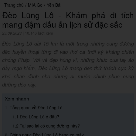
Trang chủ
/
MIA Go
/
Yên Bái
Đèo Lũng Lô - Khám phá di tích
mang đậm dấu ấn lịch sử đặc sắc
23.09.2023
|
10,146 lượt xem
Đèo Lũng Lô dài 15 km là một trong những cung đường
đèo huyền thoại từng đi vào thơ ca thời kỳ kháng chiến
chống Pháp. Với vẻ đẹp hùng vĩ, những khúc cua tay áo
đầy mạo hiểm, Đèo Lũng Lô mang đến thử thách cực kỳ
khó nhằn dành cho những ai muốn chinh phục cung
đường đèo này.
Xem nhanh
1. Tổng quan về Đèo Lũng Lô
1.1 Đèo Lũng Lô ở đâu?
1.2 Tại sao lại có cung đường này?
2. Chinh phục Đèo Lũng Lô bằng xe máy