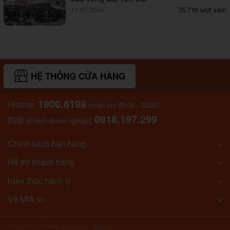
11.07.2024
75,716 lượt xem
HỆ THỐNG CỬA HÀNG
1800.6198
Hotline:
(miễn phí 09:00 - 22:00)
0918.197.299
B2B
:
(Khách doanh nghiệp)
Chính sách bán hàng
Hỗ trợ khách hàng
Kiến thức hành lý
Về MIA.vn
CÔNG TY CỔ PHẦN MIA RETAIL @2026