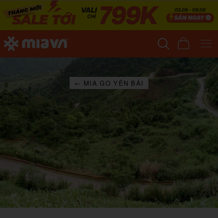
← MIA GO YÊN BÁI