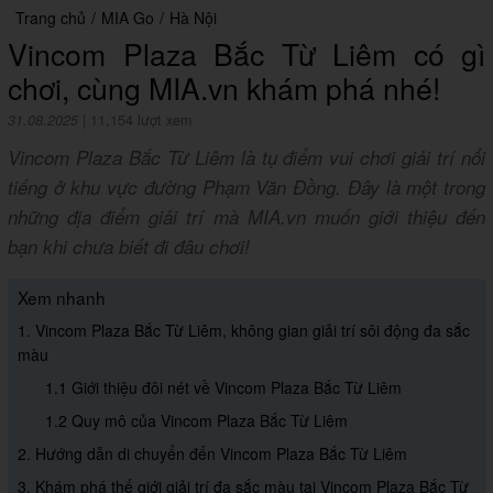
Trang chủ
/
MIA Go
/
Hà Nội
Vincom Plaza Bắc Từ Liêm có gì
chơi, cùng MIA.vn khám phá nhé!
31.08.2025
|
11,154 lượt xem
Vincom Plaza Bắc Từ Liêm là tụ điểm vui chơi giải trí nổi
tiếng ở khu vực đường Phạm Văn Đồng. Đây là một trong
những địa điểm giải trí mà MIA.vn muốn giới thiệu đến
bạn khi chưa biết đi đâu chơi!
Xem nhanh
1. Vincom Plaza Bắc Từ Liêm, không gian giải trí sôi động đa sắc
màu
1.1 Giới thiệu đôi nét về Vincom Plaza Bắc Từ Liêm
1.2 Quy mô của Vincom Plaza Bắc Từ Liêm
2. Hướng dẫn di chuyển đến Vincom Plaza Bắc Từ Liêm
3. Khám phá thế giới giải trí đa sắc màu tại Vincom Plaza Bắc Từ