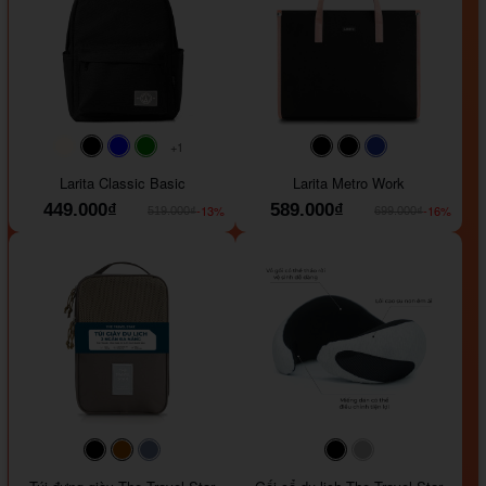
+1
#faf0e6
#000000
#0000FF
#008000
#000000
#000000
#1e35a5
Larita Classic Basic
Larita Metro Work
449.000₫
589.000₫
-13%
-16%
519.000₫
699.000₫
#000000
#964B00
#647290
#000000
#a9a9a9