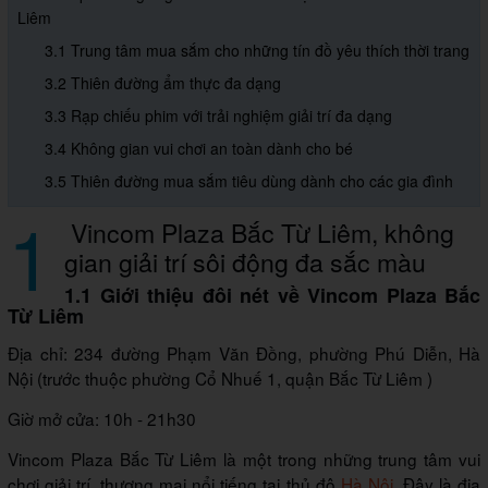
Liêm
3.1 Trung tâm mua sắm cho những tín đồ yêu thích thời trang
3.2 Thiên đường ẩm thực đa dạng
3.3 Rạp chiếu phim với trải nghiệm giải trí đa dạng
3.4 Không gian vui chơi an toàn dành cho bé
3.5 Thiên đường mua sắm tiêu dùng dành cho các gia đình
1
Vincom Plaza Bắc Từ Liêm, không
gian giải trí sôi động đa sắc màu
1.1 Giới thiệu đôi nét về Vincom Plaza Bắc
Từ Liêm
Địa chỉ: 234 đường Phạm Văn Đồng, phường Phú Diễn, Hà
Nội (trước thuộc phường Cổ Nhuế 1, quận Bắc Từ Liêm )
Giờ mở cửa: 10h - 21h30
Vincom Plaza Bắc Từ Liêm là một trong những trung tâm vui
chơi giải trí, thương mại nổi tiếng tại thủ đô
Hà Nội
. Đây là địa