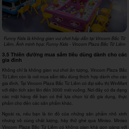
Funny Kids là không gian vui chơi hấp dẫn tại Vincom Bắc Từ
Liêm. Ảnh minh họa: Funny Kids - Vincom Plaza Bắc Từ Liêm
3.5 Thiên đường mua sắm tiêu dùng dành cho các
gia đình
Không chỉ là không gian vui chơi ấn tượng, Vincom Plaza Bắc
Từ Liêm còn là nơi mua sắm tiêu dùng thích hợp dành cho các
gia đình. Tại Vincom Plaza Bắc Từ Liêm có đại siêu thị WinMart
với diện tích sàn lên đến 3000 mét vuông. Nơi đây có đa dạng
các mặt hàng để bạn có thể lựa chọn từ đồ gia dụng, thực
phẩm cho đến các sản phẩm khác.
Ngoài ra, nếu bạn là tín đồ của những sản phẩm nhỏ xinh
nhưng vô cùng chất lượng, hãy thử ghé qua Miniso. Miniso
Vincom Plaza Bắc Từ Liêm có không gian khá gọn gàng với