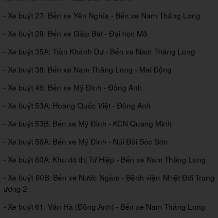
- Xe buýt 27: Bến xe Yên Nghĩa - Bến xe Nam Thăng Long
- Xe buýt 28: Bến xe Giáp Bát - Đại học Mỏ
- Xe buýt 35A: Trần Khánh Dư - Bến xe Nam Thăng Long
- Xe buýt 38: Bến xe Nam Thăng Long - Mai Động
- Xe buýt 46: Bến xe Mỹ Đình - Đông Anh
- Xe buýt 53A: Hoàng Quốc Việt - Đông Anh
- Xe buýt 53B: Bến xe Mỹ Đình - KCN Quang Minh
- Xe buýt 56A: Bến xe Mỹ Đình - Núi Đôi Sóc Sơn
- Xe buýt 60A: Khu đô thị Tứ Hiệp - Bến xe Nam Thăng Long
- Xe buýt 60B: Bến xe Nước Ngầm - Bệnh viện Nhiệt Đới Trung
ương 2
- Xe buýt 61: Vân Hà (Đông Anh) - Bến xe Nam Thăng Long