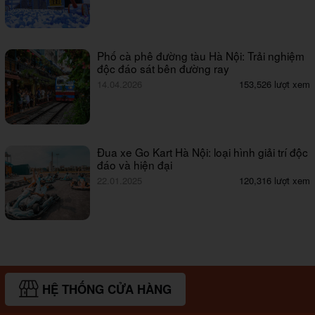
Phố cà phê đường tàu Hà Nội: Trải nghiệm
độc đáo sát bên đường ray
14.04.2026
153,526 lượt xem
Đua xe Go Kart Hà Nội: loại hình giải trí độc
đáo và hiện đại
22.01.2025
120,316 lượt xem
HỆ THỐNG CỬA HÀNG