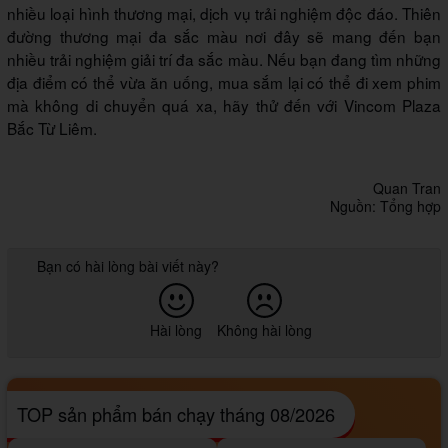
nhiều loại hình thương mại, dịch vụ trải nghiệm độc đáo. Thiên
đường thương mại đa sắc màu nơi đây sẽ mang đến bạn
nhiều trải nghiệm giải trí đa sắc màu. Nếu bạn đang tìm những
địa điểm có thể vừa ăn uống, mua sắm lại có thể đi xem phim
mà không di chuyển quá xa, hãy thử đến với Vincom Plaza
Bắc Từ Liêm.
Quan Tran
Nguồn: Tổng hợp
Bạn có hài lòng bài viết này?
Hài lòng
Không hài lòng
TOP sản phẩm bán chạy tháng 08/2026