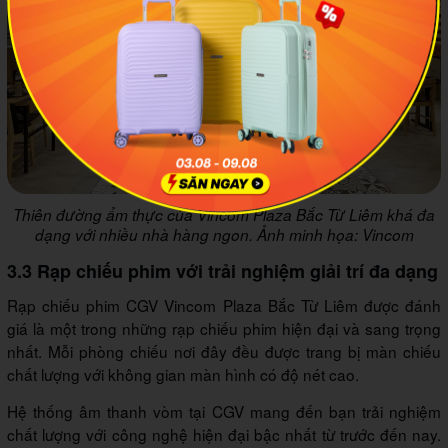
Thiên đường ẩm thực của Vincom Plaza Bắc Từ Liêm khá đa
dạng với nhiều nhà hàng ngon. Ảnh minh họa: Vincom
3.3 Rạp chiếu phim với trải nghiệm giải trí đa dạng
Rạp chiếu phim CGV Vincom Plaza Bắc Từ Liêm được đánh
giá là một trong những rạp chiếu phim hiện đại và sang trọng
nhất. Mỗi phòng chiếu nơi đây đều được trang bị màn chiếu
chất lượng với không gian màn hình có độ nét cao.
Hệ thống âm thanh vòm tại CGV mang đến bạn trải nghiệm
chất lượng với công nghệ hiện đại bậc nhất từ trước đến nay.