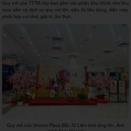
Quy mô của TTTM này bao gồm các phân khu chính như khu
mua sắm và dịch vụ quy mô lớn, siêu thị tiêu dùng, diện máy,
phức hợp vui chơi, giải trí, ẩm thực.
Quy mô của Vincom Plaza Bắc Từ Liêm khá rộng lớn. Ảnh
minh họa: Vincom