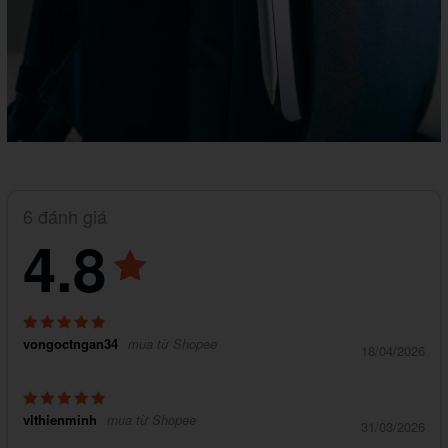
6 đánh giá
4.8
vongoctngan34
mua từ Shopee
18/04/2026
vlthienminh
mua từ Shopee
31/03/2026