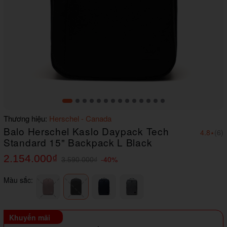
Item
Thương hiệu:
Herschel - Canada
1
Balo Herschel Kaslo Daypack Tech
of
4.8
⭑
(6)
14
Standard 15" Backpack L Black
2.154.000₫
-40%
3.590.000₫
Màu sắc:
Khuyến mãi