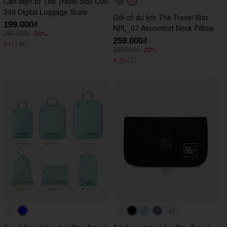
Cân điện tử The Travel Star C00-
#acacac
#ffc0cb
349 Digital Luggage Scale
Gối cổ du lịch The Travel Star
199.000₫
NPL_07 Aircomfort Neck Pilllow
-26%
269.000₫
259.000₫
5
⭑
(146)
-22%
330.000₫
4.9
⭑
(7)
+1
#faf0e6
#0000FF
#faf0e6
#000000
#ADD8E6
#647290