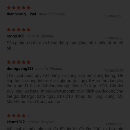
thanhcong_12a4
mua từ Shopee
16/06/2025
longr0406
mua từ Shopee
14/06/2025
Sản phẩm rất tốt giao hàng đúng hạn giống như miêu tả rất tốt
ok
duongdang333
mua từ Shopee
24/03/2025
(TB) Goi cuoc quy KH dang su dung sap het dung luong. De
tiep tuc su dung internet voi gia uu dai, quy KH co the dang ky
them goi D10 (10.000dong/ngay). Soan D10 gui 999. Chi tiet
truy cap website https://www.mobifone.vn/dich-vu-di-dong/chi-
tiet-goi-data/goi-data-ngay-d10-D10 hoac tai ung dung My
MobiFone. Tran trong cam on.
kietttt1012
mua từ Shopee
08/03/2025
Viết cái gì bây giờ mà đủ 50 ký tự để lấy 200 xu bây giờ