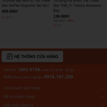
Túi phân loại hành lý The Travel
Túi đựng mỹ phẩm The Travel
Star GoFlex Organizer Set 6in1
Star TGB_01 Toiletry Accessory
Bag
459.000₫
139.000₫
5
⭑
(21)
-23%
180.000₫
5
⭑
(7)
HỆ THỐNG CỬA HÀNG
1800.6198
Hotline:
(miễn phí 09:00 - 22:00)
0918.197.299
B2B
:
(Khách doanh nghiệp)
Chính sách bán hàng
Hỗ trợ khách hàng
Kiến thức hành lý