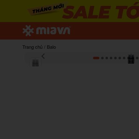
Trang chủ
/
Balo
Item
1
of
17