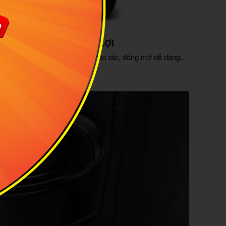
KHÓA KIM LOẠI TIỆN LỢI
hóa kim loại chắc chắn, dễ thao tác, đóng mở dễ dàng..