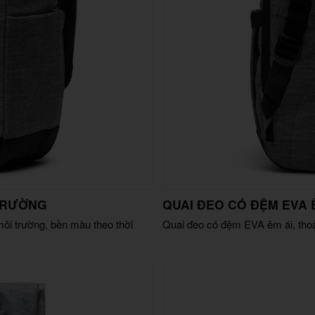
 TRƯỜNG
QUAI ĐEO CÓ ĐỆM EVA 
môi trường, bền màu theo thời
Quai đeo có đệm EVA êm ái, thoả