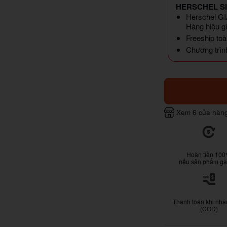
HERSCHEL S
Herschel GIẢ
Hàng hiệu gi
Freeship toà
Chương trình
Xem 6 cửa hàn
Hoàn tiền 10
nếu sản phẩm gặp
Thanh toán khi nhậ
(COD)