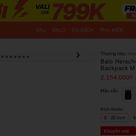
VALI
BALO
TÚI XÁCH
PHỤ KIỆN
Thương hiệu:
Her
Balo Hersche
Backpack M
2.154.000₫
Màu sắc:
Kích thước:
S - 20 inch
M
Khuyến mãi