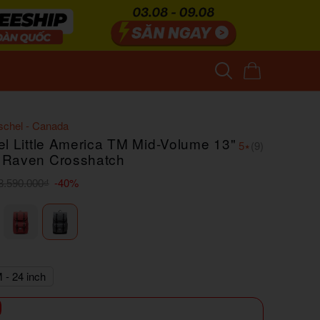
schel - Canada
l Little America TM Mid-Volume 13"
5
⭑
(9)
 Raven Crosshatch
-40%
3.590.000₫
 - 24 inch