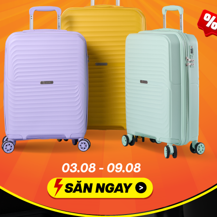
 RÚT LINH HOẠT
DÂY GÀI NAM CHÂM KÈM 
 trang bị ngăn nhỏ phía trước và
Trang bị dây gài nam châm kèm k
chắn, dễ thao tác và tăng độ an