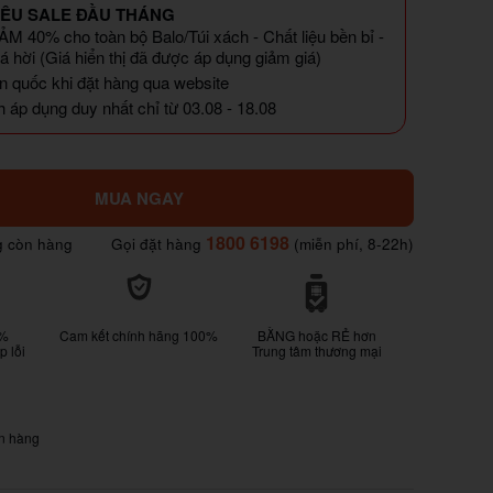
IÊU SALE ĐẦU THÁNG
M 40% cho toàn bộ Balo/Túi xách - Chất liệu bền bỉ -
á hời (Giá hiển thị đã được áp dụng giảm giá)
n quốc khi đặt hàng qua website
 áp dụng duy nhất chỉ từ 03.08 - 18.08
MUA NGAY
1800 6198
g còn hàng
Gọi đặt hàng
(miễn phí, 8-22h)
0%
Cam kết chính hãng 100%
BẰNG hoặc RẺ hơn
 lỗi
Trung tâm thương mại
n hàng