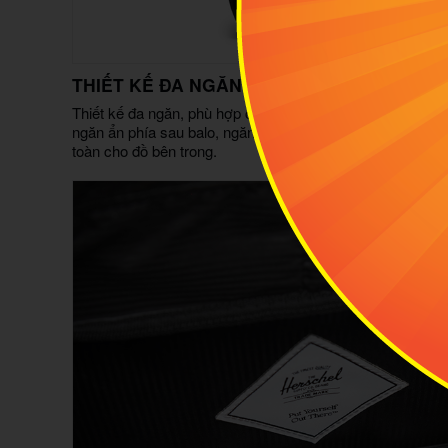
THIẾT KẾ ĐA NGĂN - ĐÓNG MỞ BẰNG DÂY
Thiết kế đa ngăn, phù hợp cho mọi nhu cầu sử dụng, được
ngăn ẩn phía sau balo, ngăn lớn có thiết kế dây rút chắc 
toàn cho đồ bên trong.