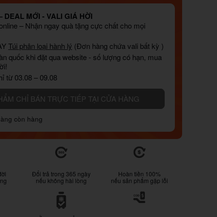
 DEAL MỚI - VALI GIÁ HỜI
nline – Nhận ngay quà tặng cực chất cho mọi
AY
Túi phân loại hành lý
(Đơn hàng chứa vali bất kỳ )
àn quốc khi đặt qua website - số lượng có hạn, mua
ời!
ỉ từ 03.08 – 09.08
HẨM CHỈ BÁN TRỰC TIẾP TẠI CỬA HÀNG
hàng còn hàng
đời
Đổi trả trong 365 ngày
Hoàn tiền 100%
ống
nếu không hài lòng
nếu sản phẩm gặp lỗi