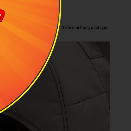
ÊM ÁI
iảm áp lực lên vai, tạo cảm giác thoải mái trong suốt quá