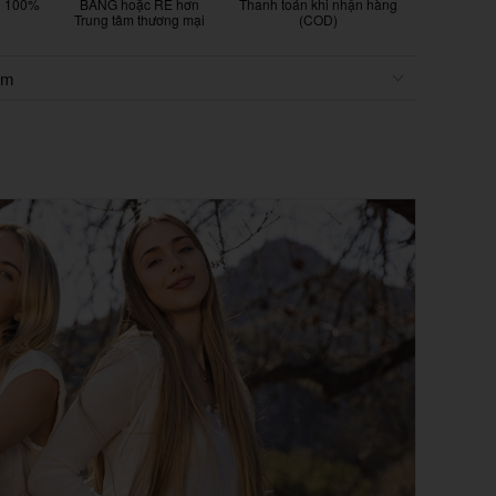
g 100%
BẰNG hoặc RẺ hơn
Thanh toán khi nhận hàng
Trung tâm thương mại
(COD)
ẩm