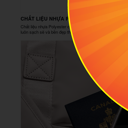
CHẤT LIỆU NHỰA POLYESTER CAO CẤP
Chất liệu nhựa Polyester cao cấp, hạn chế thấm nước và c
luôn sạch sẽ và bền đẹp theo thời gian.