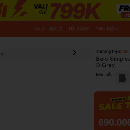
VALI
BALO
TÚI XÁCH
PHỤ KIỆN
Thương hiệu:
Sim
Balo Simple
D.Grey
Màu sắc:
690.00