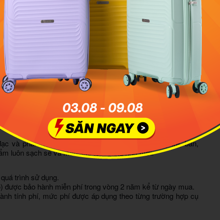
 hoạt, quai xách được may phía trên quai đeo tiện lợi khi sử
 điệu với simili phản quang, rất hữu ích khi bạn mang balo di
ần lưng có lớp mút EVA tổ ong kết hợp PVC Mesh thoát hơi
uốt ngày dài cho người sử dụng.
ý
iếc balo, người sử dụng thường sắp xếp đồ đạc mang đi nhiều
không những dễ làm giảm tuổi thọ của sản phẩm mà còn ảnh
 sức nặng lên vai. Chỉ nên chứa đựng vật dụng phù hợp và cần
gàng.
ạc và phải tiếp xúc với nhiều nơi như mặt đất, cốp xe, bàn,
phẩm luôn sạch sẽ và màu sắc tươi sáng như mới.
 quá trình sử dụng.
éo) được bảo hành miễn phí trong vòng 2 năm kể từ ngày mua.
hành tính phí, mức phí được áp dụng theo từng trường hợp cụ