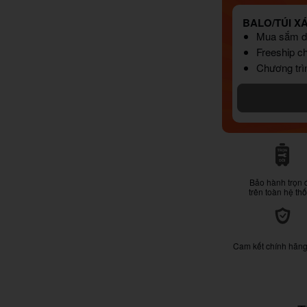
BALO/TÚI X
Mua sắm dễ
Freeship c
Chương trì
Bảo hành trọn 
trên toàn hệ th
Cam kết chính hãn