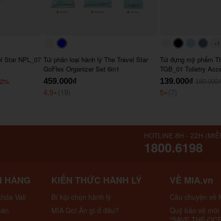
+1
#faf0e6
#0000FF
#faf0e6
#000000
#ADD8
#64
el Star NPL_07
Túi phân loại hành lý The Travel Star
Túi đựng mỹ phẩm Th
GoFlex Organizer Set 6in1
TGB_01 Toiletry Acc
22%
459.000₫
139.000₫
180.000
4.9
⭑
(19)
5
⭑
(7)
HOTLINE 8H - 22H (MIỄ
1800.6198
H HÀNG
KIẾN THỨC HÀNH LÝ
VỀ MIA.vn
hóa Vali
Bí kíp chọn hành lý
Câu chuyện về 
oán
MIA Go! Ăn gì ở đâu?
Quỹ bảo vệ môi
"SAVE THE OC