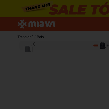
Trang chủ
/
Balo
Item
1
of
5