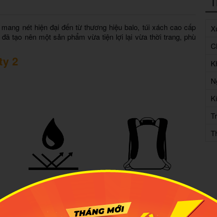
T
ế mang nét hiện đại đến từ thương hiệu balo, túi xách cao cấp
X
y đã tạo nên một sản phẩm vừa tiện lợi lại vừa thời trang, phù
Ch
ty 2
K
N
K
T
T