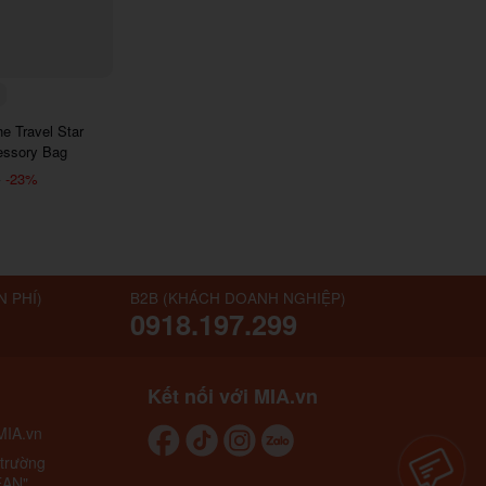
E6
7290
e Travel Star
essory Bag
-23%
₫
N PHÍ)
B2B (KHÁCH DOANH NGHIỆP)
0918.197.299
Kết nối với MIA.vn
MIA.vn
 trường
EAN"