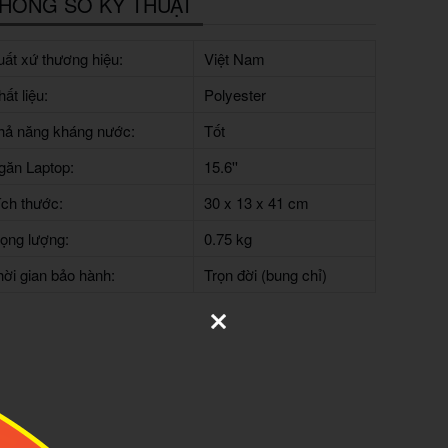
HÔNG SỐ KỸ THUẬT
uất xứ thương hiệu:
Việt Nam
ất liệu:
Polyester
hả năng kháng nước:
Tốt
găn Laptop:
15.6''
ích thước:
30 x 13 x 41 cm
rọng lượng:
0.75 kg
hời gian bảo hành:
Trọn đời (bung chỉ)