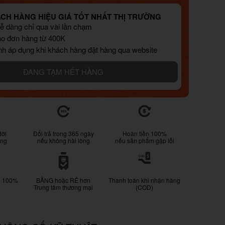
ÁCH HÀNG HIỆU GIÁ TỐT NHẤT THỊ TRƯỜNG
 dàng chỉ qua vài lần chạm
ho đơn hàng từ 400K
nh áp dụng khi khách hàng đặt hàng qua website
ĐANG TẠM HẾT HÀNG
đời
Đổi trả trong 365 ngày
Hoàn tiền 100%
ống
nếu không hài lòng
nếu sản phẩm gặp lỗi
g 100%
BẰNG hoặc RẺ hơn
Thanh toán khi nhận hàng
Trung tâm thương mại
(COD)