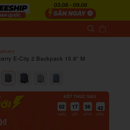
plecarry
carry E-City 2 Backpack 15.6" M
KẾT THÚC SAU
42
02
:
17
:
36
:
41
ngày
giờ
phút
giây
0₫