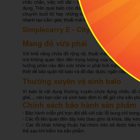
chắc chắn, việc nới dài – thu ngắn dây đeo vô cùng linh
dụng. Trên quai balo còn được thêu tên thương hiệu cách
chuyển buổi tối hay những chuyến phượt đường xa
.
Ph
nhanh
tạo cảm giác thoải mái khi mang balo di chuyển s
Simplecarry E - City và những lưu 
Mang đồ vừa phải
Với khả năng chứa đồ rộng rãi, thoải mái của những ch
mà không quan tâm đến trọng lượng của nó. Điều này 
hưởng phần nào đến sức khỏe vì phải tình trạng quá tải
thiết để bảo quản tốt balo và đồ đạc được ngăn nắp, gọn 
Thường xuyên vệ sinh balo
Vì balo là vật dụng thường xuyên chứa đựng nhiều đồ đ
ghế,... nên bạn cần vệ sinh balo định kì để giữ cho sản 
Chính sách bảo hành sản phẩm
- Bảo hành miễn phí trọn đời đối với các lỗi bung chỉ trong
- Các lỗi liên quan đến dây kéo (bao gồm lá khóa, dây k
- Các lỗi khác không thuộc hai nhóm trên sẽ được bảo 
thể sau khi kiểm tra sản phẩm.