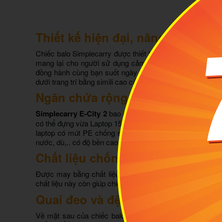
Thiết kế hiện đại, năng động
Chiếc balo Simplecarry được thiết kế vẻ ngoài đơn giản 
mang lại cho người sử dụng cảm giác nhẹ nhàng, thoải m
đồng hành cùng bạn suốt ngày dài năng động.
2 ngăn nh
dưới trang trí bằng simili cao cấp.
Ngăn chứa rộng rãi, tiện lợi
Simplecarry E-City 2
bao gồm 1 ngăn chính và 3 ngăn phụ
có thể đựng vừa Laptop 15.6” có lớp đệm êm ái. Bên cạnh
laptop có mút PE chống sốc, ngăn lưới đựng adapter. B
nước, dù,.. có độ bền cao.
Chất liệu chống thấm nước cực 
Được may bằng chất liệu vải Polyester trượt nước, bal
chất liệu này còn giúp chiếc balo của bạn bền màu theo th
Quai đeo và đệm lưng chắc chắ
Về mặt sau của chiếc balo, hãng thiết kế quai đeo đ
ược