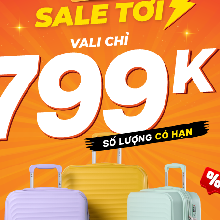
với gam màu trung tính và các chi tiết được sắp xếp gọn gàng
ái. Với phong cách hiện đại, trẻ trung, mẫu balo này có thể
ỏ với đầu khóa kéo, đính logo thương hiệu SimpleCarry, phía
 rộng rãi để chứa các đồ dùng cần thiết, một ngăn riêng biệt
 đó, phía bên trong có phân các n
găn dắt viết, điện thoại, ngăn
ên hông balo được trang bị thêm 2 ngăn nhỏ có thể chứa bình
tốt
o Simplecarry có khả năng chống thấm nước rất tốt. Hơn nữa,
ời gian nhờ tính chất chống tia UV của nó.
n
 may bằng kỹ thuật gấp mép dây viền, ôm rất sát hai vai và