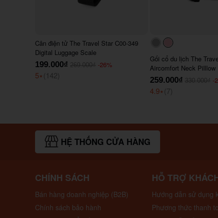
Cân điện tử The Travel Star C00-349
#acacac
#ffc0cb
Digital Luggage Scale
Gối cổ du lịch The Trav
199.000₫
-26%
269.000₫
Aircomfort Neck Pilllow
5
⭑
(142)
259.000₫
-
330.000₫
4.9
⭑
(7)
HỆ THỐNG CỬA HÀNG
CHÍNH SÁCH
HỖ TRỢ KHÁC
Bán hàng doanh nghiệp (B2B)
Hướng dẫn sử dụng k
Chính sách bảo hành
Phương thức thanh t