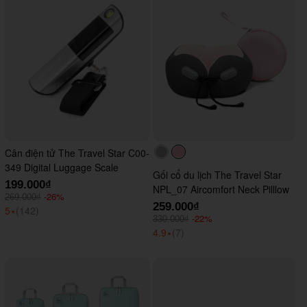
Cân điện tử The Travel Star C00-
#acacac
#ffc0cb
349 Digital Luggage Scale
Gối cổ du lịch The Travel Star
199.000₫
NPL_07 Aircomfort Neck Pilllow
-26%
269.000₫
259.000₫
5
⭑
(142)
-22%
330.000₫
4.9
⭑
(7)