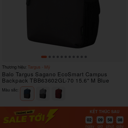
Item
Thương hiệu:
Targus - Mỹ
1
Balo Targus Sagano EcoSmart Campus
of
11
Backpack TBB63602GL-70 15.6" M Blue
Màu sắc:
KẾT THÚC SAU
02
09
58
07
:
:
:
ngày
giờ
phút
giây