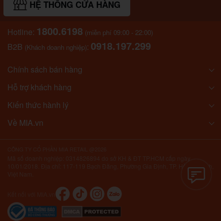
HỆ THỐNG CỬA HÀNG
1800.6198
Hotline:
(miễn phí 09:00 - 22:00)
0918.197.299
B2B
:
(Khách doanh nghiệp)
Chính sách bán hàng
Hỗ trợ khách hàng
Kiến thức hành lý
Về MIA.vn
CÔNG TY CỔ PHẦN MIA RETAIL @2026
Mã số doanh nghiệp: 0314826894 do sở KH & ĐT TP.HCM cấp ngày
10/01/2018. Địa chỉ: 117-119 Bạch Đằng, Phường Gia Định, TP. Hồ Chí Minh,
Việt Nam.
Kết nối với MIA.vn