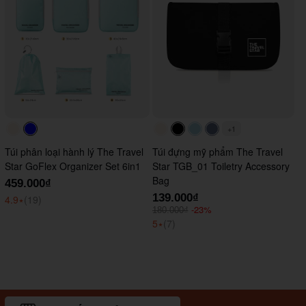
+1
#faf0e6
#0000FF
#faf0e6
#000000
#ADD8E6
#647290
Túi phân loại hành lý The Travel
Túi đựng mỹ phẩm The Travel
Star GoFlex Organizer Set 6in1
Star TGB_01 Toiletry Accessory
Bag
459.000₫
139.000₫
4.9
⭑
(19)
-23%
180.000₫
5
⭑
(7)