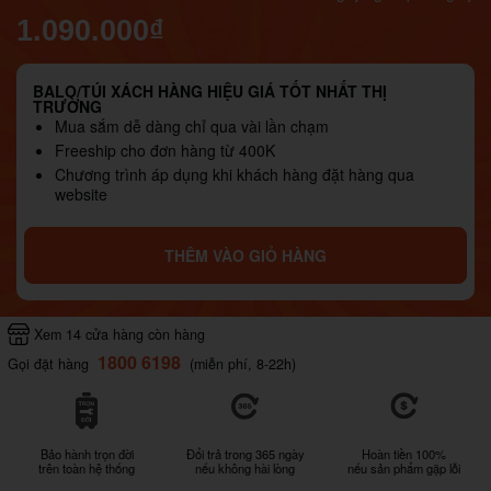
1.090.000₫
BALO/TÚI XÁCH HÀNG HIỆU GIÁ TỐT NHẤT THỊ
TRƯỜNG
Mua sắm dễ dàng chỉ qua vài lần chạm
Freeship cho đơn hàng từ 400K
Chương trình áp dụng khi khách hàng đặt hàng qua
website
THÊM VÀO GIỎ HÀNG
Xem 14 cửa hàng còn hàng
1800 6198
Gọi đặt hàng
(miễn phí, 8-22h)
Bảo hành trọn đời
Đổi trả trong 365 ngày
Hoàn tiền 100%
trên toàn hệ thống
nếu không hài lòng
nếu sản phẩm gặp lỗi