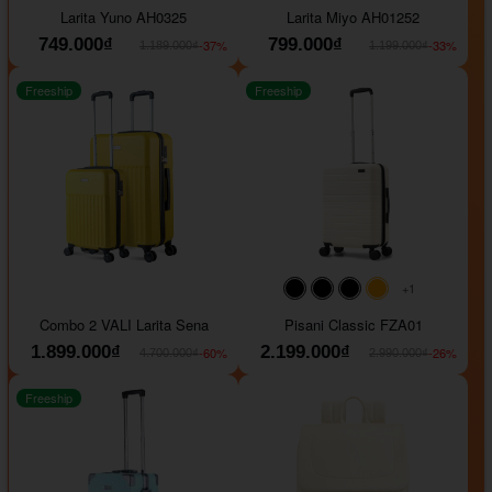
Larita Yuno AH0325
Larita Miyo AH01252
749.000₫
799.000₫
-37%
-33%
1.189.000₫
1.199.000₫
Freeship
Freeship
+1
#000000
#000000
#000000
#ffa500
Combo 2 VALI Larita Sena
Pisani Classic FZA01
1.899.000₫
2.199.000₫
-60%
-26%
4.700.000₫
2.990.000₫
Freeship