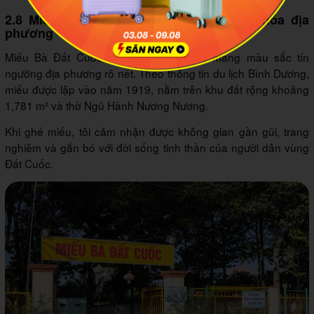
2.8 Miếu Bà Đất Cuốc và các điểm văn hóa địa
phương
Miếu Bà Đất Cuốc là điểm dừng chân mang màu sắc tín
ngưỡng địa phương rõ nét. Theo thông tin du lịch Bình Dương,
miếu được lập vào năm 1919, nằm trên khu đất rộng khoảng
1,781 m² và thờ Ngũ Hành Nương Nương.
Khi ghé miếu, tôi cảm nhận được không gian gần gũi, trang
nghiêm và gắn bó với đời sống tinh thần của người dân vùng
Đất Cuốc.