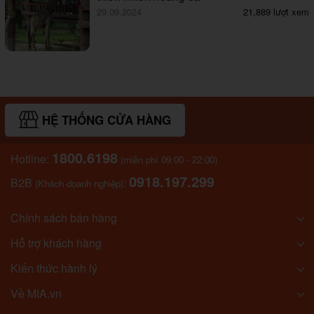
29.09.2024
21,889 lượt xem
HỆ THỐNG CỬA HÀNG
1800.6198
Hotline:
(miễn phí 09:00 - 22:00)
0918.197.299
B2B
:
(Khách doanh nghiệp)
Chính sách bán hàng
Hỗ trợ khách hàng
Kiến thức hành lý
Về MIA.vn