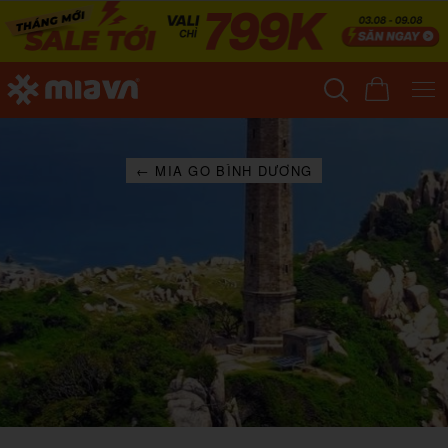
← MIA GO BÌNH DƯƠNG