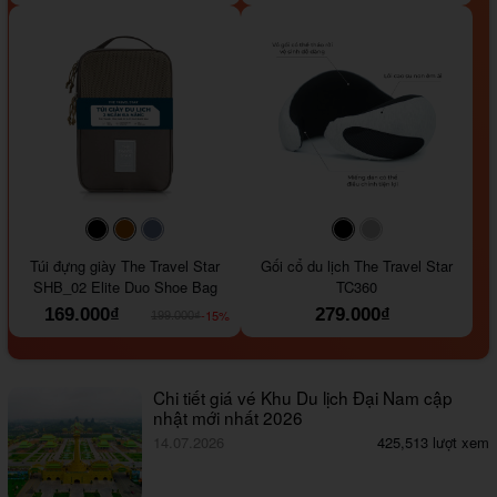
#000000
#964B00
#647290
#000000
#a9a9a9
Túi đựng giày The Travel Star
Gối cổ du lịch The Travel Star
SHB_02 Elite Duo Shoe Bag
TC360
169.000₫
279.000₫
-15%
199.000₫
Chi tiết giá vé Khu Du lịch Đại Nam cập
nhật mới nhất 2026
14.07.2026
425,513 lượt xem