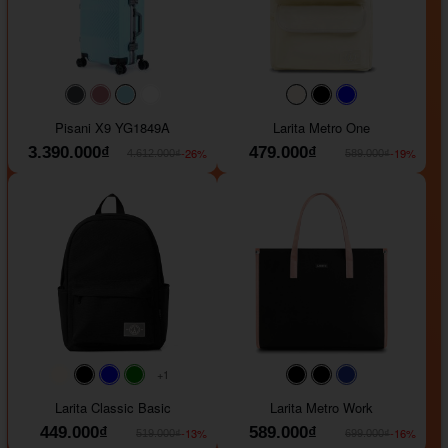
#40454a
#b76e79
#9ad8e7
#ffffff
#faf0e6
#000000
#0000FF
Pisani X9 YG1849A
Larita Metro One
3.390.000₫
479.000₫
-26%
-19%
4.612.000₫
589.000₫
+1
#faf0e6
#000000
#0000FF
#008000
#000000
#000000
#1e35a5
Larita Classic Basic
Larita Metro Work
449.000₫
589.000₫
-13%
-16%
519.000₫
699.000₫