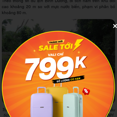
Theo thông tin du lịch Bình Dương, di tích nằm trên khu đồi
cao khoảng 20 m so với mực nước biển, phạm vi phân bố
khoảng 80 m.
Trải nghiệm hành trình tìm hiểu di sản văn hóa qua những dấu
tích còn lưu lại tại Dốc Chùa. Ảnh minh họa: Bách hóa XANH