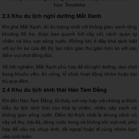
họa: Traveloka
2.3 Khu du lịch nghỉ dưỡng Mắt Xanh
Khi ghé Mắt Xanh, tôi ấn tượng nhất với không gian xanh rộng
khoảng 60 ha, được bao quanh bởi cây cối, cảnh quan tự
nhiên và khu vực sông nước. Không khí ở đây khá tách biệt
với sự ồn ào của đô thị, tạo cảm giác thư giãn hơn so với các
điểm vui chơi đông đúc.
Về trải nghiệm, Mắt Xanh phù hợp để tôi nghỉ dưỡng, dạo chơi
trong khuôn viên, ăn uống, tổ chức hoạt động nhóm hoặc lưu
trú qua đêm.
2.4 Khu du lịch sinh thái Hàn Tam Đẳng
Khi đến Hàn Tam Đẳng, tôi thấy nơi này hợp với những ai thích
kiểu du lịch sinh thái còn khá tự nhiên, nhiều cây xanh và
không gian sông nước. Điểm tôi thích nhất là khung cảnh có
cây cổ thụ, bãi đá, dòng nước trong và không khí mát mẻ, phù
hợp để câu cá, chụp ảnh, dã ngoại hoặc đi cùng nhóm bạn
vào cuối tuần.