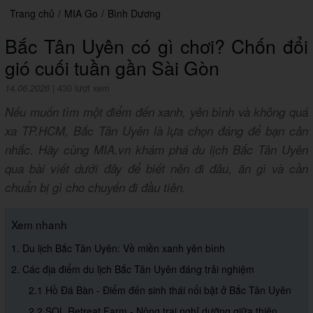
Trang chủ
/
MIA Go
/
Bình Dương
Bắc Tân Uyên có gì chơi? Chốn đổi
gió cuối tuần gần Sài Gòn
14.06.2026
|
430 lượt xem
Nếu muốn tìm một điểm đến xanh, yên bình và không quá
xa TP.HCM, Bắc Tân Uyên là lựa chọn đáng để bạn cân
nhắc. Hãy cùng MIA.vn khám phá du lịch Bắc Tân Uyên
qua bài viết dưới đây để biết nên đi đâu, ăn gì và cần
chuẩn bị gì cho chuyến đi đầu tiên.
Xem nhanh
1. Du lịch Bắc Tân Uyên: Về miền xanh yên bình
2. Các địa điểm du lịch Bắc Tân Uyên đáng trải nghiệm
2.1 Hồ Đá Bàn - Điểm đến sinh thái nổi bật ở Bắc Tân Uyên
2.2 SOL Retreat Farm - Nông trại nghỉ dưỡng giữa thiên