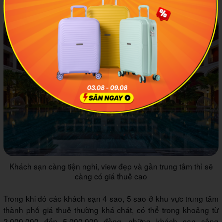
chắn sẽ khá xa trung tâm thành phố.
Khách sạn càng tiện nghi, view đẹp và gần trung tâm thì sẽ
càng có giá thuê cao
Trong khi đó các khách sạn 4 sao, 5 sao ở khu vực trung tâm
thành phố giá thuê thường khá chát, có thể trong khoảng từ
2.000.000 đến 5.000.000 đồng, những khách sạn sông