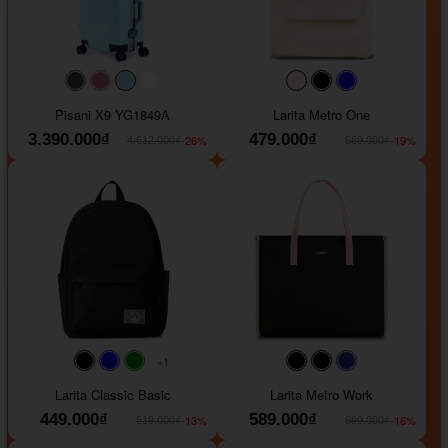
#40454a
#b76e79
#9ad8e7
#ffffff
#faf0e6
#000000
#0000FF
Pisani X9 YG1849A
Larita Metro One
3.390.000₫
479.000₫
-26%
-19%
4.612.000₫
589.000₫
+1
#faf0e6
#000000
#0000FF
#008000
#000000
#000000
#1e35a5
Larita Classic Basic
Larita Metro Work
449.000₫
589.000₫
-13%
-16%
519.000₫
699.000₫