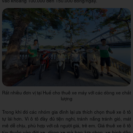
vào khoảng 100.000 đến 150.000 đồng/ngày.
Rất nhiều đơn vị tại Huế cho thuê xe máy với các dòng xe chất
lượng
Trong khi đó các nhóm gia đình lại ưa thích chọn thuê xe ô tô
tự lái hơn. Vì ô tô đầy đủ tiện nghi, tránh nắng tránh gió, mát
mẻ dễ chịu, phù hợp với cả người giá, trẻ em. Giá thuê xe ô tô
tùy thuộc vào đời xe, dòng xe mà bạn lựa chọn, xe bình dân