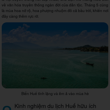
về văn hóa truyền thống ngàn đời của dân tộc. Tháng 5 cũng
là mùa hoa nở rộ, hoa phượng nhuộm đỏ cả bầu trời, khiến nơi
đây càng thêm rực rỡ.
Biển Huế tĩnh lặng và êm ả vào mùa hè
Kinh nghiệm du lịch Huế hữu ích