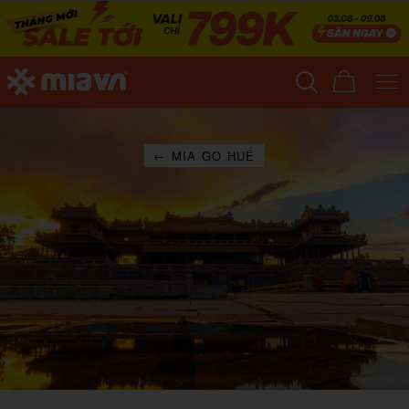
← MIA GO HUẾ