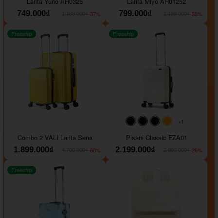
Larita Yuno AH0325
Larita Miyo AH01252
749.000₫
799.000₫
-37%
-33%
1.189.000₫
1.199.000₫
Freeship
Freeship
+1
#000000
#000000
#000000
#ffa500
Combo 2 VALI Larita Sena
Pisani Classic FZA01
1.899.000₫
2.199.000₫
-60%
-26%
4.700.000₫
2.990.000₫
Freeship