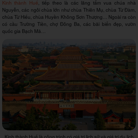
Kinh thành Huế
, tiếp theo là các lăng tẩm vua chúa nhà
Nguyễn, các ngôi chùa lớn như chùa Thiên Mụ, chùa Từ Đàm,
chùa Từ Hiếu, chùa Huyền Không Sơn Thượng… Ngoài ra còn
có cầu Trường Tiền, chợ Đông Ba, các bãi biển đẹp, vườn
quốc gia Bạch Mã…
Kinh thành Huế là công trình có giá trị lịch sử và giá trị du lịch