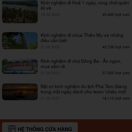
Kinh nghiệm đi Huế 1 ngày, rong chơi quên
lối về
18.09.2025
45,465 lượt xem
Kinh nghiệm đi chùa Thiên Mụ và những
điều cần biết
21.09.2023
43,738 lượt xem
Kinh nghiệm đi chợ Đông Ba - Ăn ngon,
mua sắm rẻ
21.09.2023
37,505 lượt xem
Bật mí kinh nghiệm du lịch Phá Tam Giang
trong một ngày dành cho team 'chiếu mới'
21.09.2023
18,113 lượt xem
HỆ THỐNG CỬA HÀNG