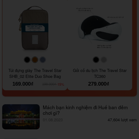
#000000
#964B00
#647290
#000000
#a9a9a9
Túi đựng giày The Travel Star
Gối cổ du lịch The Travel Star
SHB_02 Elite Duo Shoe Bag
TC360
169.000₫
279.000₫
-15%
199.000₫
Mách bạn kinh nghiệm đi Huế ban đêm
chơi gì?
01.08.2023
47,604 lượt xem