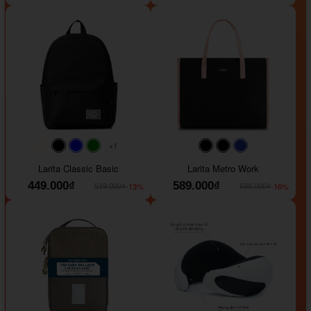
+1
#faf0e6
#000000
#0000FF
#008000
#000000
#000000
#1e35a5
Larita Classic Basic
Larita Metro Work
449.000₫
589.000₫
-13%
-16%
519.000₫
699.000₫