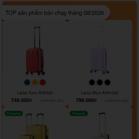
TOP sản phẩm bán chạy tháng 08/2026
#093f69
#ffa500
#FF0000
#000000
#000000
#000000
Larita Yuno AH0325
Larita Miyo AH01252
749.000₫
799.000₫
-37%
-33%
1.189.000₫
1.199.000₫
Freeship
Freeship