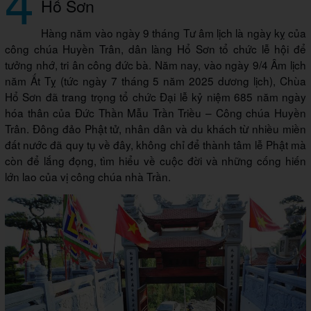
4
Hổ Sơn
Hàng năm vào ngày 9 tháng Tư âm lịch là ngày kỵ của
công chúa Huyền Trân, dân làng Hổ Sơn tổ chức lễ hội để
tưởng nhớ, tri ân công đức bà. Năm nay, vào ngày 9/4 Âm lịch
năm Ất Tỵ (tức ngày 7 tháng 5 năm 2025 dương lịch), Chùa
Hổ Sơn đã trang trọng tổ chức Đại lễ kỷ niệm 685 năm ngày
hóa thân của Đức Thần Mẫu Trần Triều – Công chúa Huyền
Trân. Đông đảo Phật tử, nhân dân và du khách từ nhiều miền
đất nước đã quy tụ về đây, không chỉ để thành tâm lễ Phật mà
còn để lắng đọng, tìm hiểu về cuộc đời và những cống hiến
lớn lao của vị công chúa nhà Trần.