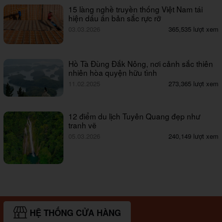
15 làng nghề truyền thống Việt Nam tái
hiện dấu ấn bản sắc rực rỡ
03.03.2026
365,535 lượt xem
Hồ Tà Đùng Đắk Nông, nơi cảnh sắc thiên
nhiên hòa quyện hữu tình
11.02.2025
273,365 lượt xem
12 điểm du lịch Tuyên Quang đẹp như
tranh vẽ
05.03.2026
240,149 lượt xem
HỆ THỐNG CỬA HÀNG