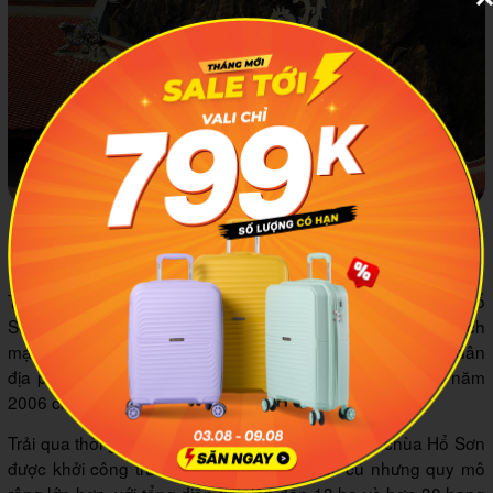
Các đường nét kiến trúc đặc trưng của chùa truyền thống Việt
Nam. Ảnh minh họa: Afamily
Trong thời kỳ kháng chiến chống Pháp và chống Mỹ, chùa Hổ
Sơn từng là nơi che giấu cán bộ, là điểm tuyên truyền cách
mạng, góp phần nuôi dưỡng tinh thần đấu tranh của nhân dân
địa phương. Với những giá trị lớn về lịch sử và văn hóa, năm
2006 chùa được công nhận là Di tích lịch sử cấp tỉnh.
Trải qua thời gian dài xuống cấp, đầu năm 2021 chùa Hổ Sơn
được khởi công trùng tu trên nền kiến trúc cũ nhưng quy mô
rộng lớn hơn, với tổng diện tích lên đến 13 ha và hơn 30 hạng