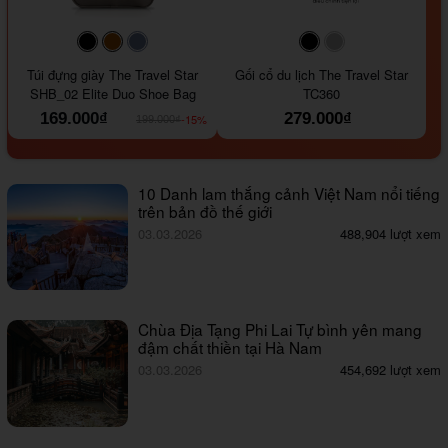
#000000
#964B00
#647290
#000000
#a9a9a9
Túi đựng giày The Travel Star
Gối cổ du lịch The Travel Star
SHB_02 Elite Duo Shoe Bag
TC360
169.000₫
279.000₫
-15%
199.000₫
10 Danh lam thắng cảnh Việt Nam nổi tiếng
trên bản đồ thế giới
03.03.2026
488,904 lượt xem
Chùa Địa Tạng Phi Lai Tự bình yên mang
đậm chất thiền tại Hà Nam
03.03.2026
454,692 lượt xem