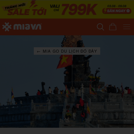
← MIA GO DU LỊCH ĐÓ ĐÂY