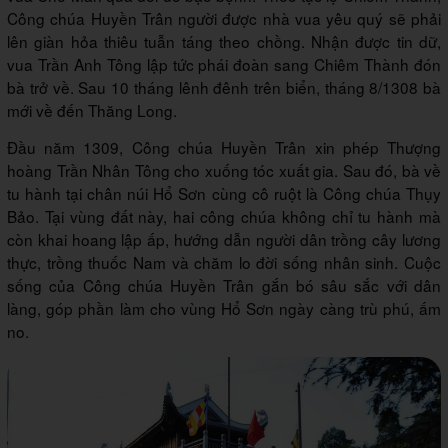
Công chúa Huyền Trân người được nhà vua yêu quý sẽ phải
lên giàn hỏa thiêu tuẫn táng theo chồng. Nhận được tin dữ,
vua Trần Anh Tông lập tức phái đoàn sang Chiêm Thành đón
bà trở về. Sau 10 tháng lênh đênh trên biển, tháng 8/1308 bà
mới về đến Thăng Long.
Đầu năm 1309, Công chúa Huyền Trân xin phép Thượng
hoàng Trần Nhân Tông cho xuống tóc xuất gia. Sau đó, bà về
tu hành tại chân núi Hổ Sơn cùng cô ruột là Công chúa Thụy
Bảo. Tại vùng đất này, hai công chúa không chỉ tu hành mà
còn khai hoang lập ấp, hướng dẫn người dân trồng cây lương
thực, trồng thuốc Nam và chăm lo đời sống nhân sinh. Cuộc
sống của Công chúa Huyền Trân gắn bó sâu sắc với dân
làng, góp phần làm cho vùng Hổ Sơn ngày càng trù phú, ấm
no.