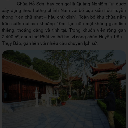
Chùa Hổ Sơn, hay còn gọi là Quảng Nghiêm Tự, được
xây dựng theo hướng chính Nam với bố cục kiến trúc truyền
thống “tiền chữ nhất – hậu chữ đinh”. Toàn bộ khu chùa nằm
trên sườn núi cao khoảng 10m, tạo nên một không gian linh
thiêng, thoáng đãng và tĩnh tại. Trong khuôn viên rộng gần
2.400m², chùa thờ Phật và thờ hai vị công chúa Huyền Trân –
Thụy Bảo, gắn liền với nhiều câu chuyện lịch sử.