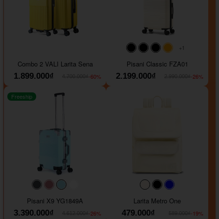
+1
#000000
#000000
#000000
#ffa500
Combo 2 VALI Larita Sena
Pisani Classic FZA01
1.899.000₫
2.199.000₫
-60%
-26%
4.700.000₫
2.990.000₫
Freeship
#40454a
#b76e79
#9ad8e7
#ffffff
#faf0e6
#000000
#0000FF
Pisani X9 YG1849A
Larita Metro One
3.390.000₫
479.000₫
-26%
-19%
4.612.000₫
589.000₫