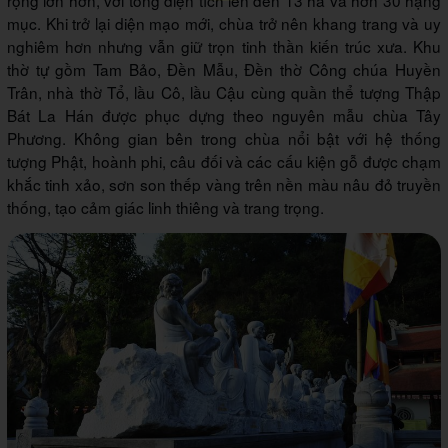
mục. Khi trở lại diện mạo mới, chùa trở nên khang trang và uy
nghiêm hơn nhưng vẫn giữ trọn tinh thần kiến trúc xưa. Khu
thờ tự gồm Tam Bảo, Đền Mẫu, Đền thờ Công chúa Huyền
Trân, nhà thờ Tổ, lầu Cô, lầu Cậu cùng quần thể tượng Thập
Bát La Hán được phục dựng theo nguyên mẫu chùa Tây
Phương. Không gian bên trong chùa nổi bật với hệ thống
tượng Phật, hoành phi, câu đối và các cấu kiện gỗ được chạm
khắc tinh xảo, sơn son thếp vàng trên nền màu nâu đỏ truyền
thống, tạo cảm giác linh thiêng và trang trọng.