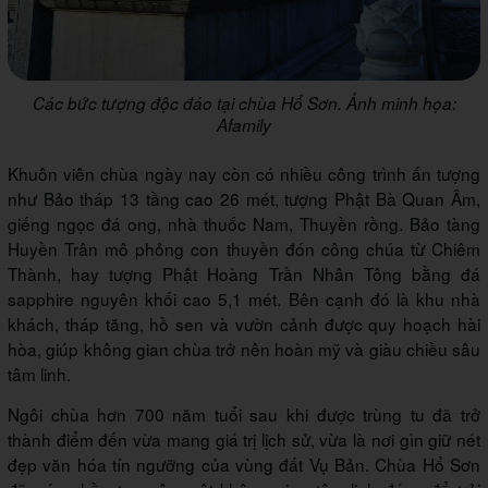
Các bức tượng độc đáo tại chùa Hổ Sơn. Ảnh minh họa:
Afamily
Khuôn viên chùa ngày nay còn có nhiều công trình ấn tượng
như Bảo tháp 13 tầng cao 26 mét, tượng Phật Bà Quan Âm,
giếng ngọc đá ong, nhà thuốc Nam, Thuyền rồng. Bảo tàng
Huyền Trân mô phỏng con thuyền đón công chúa từ Chiêm
Thành, hay tượng Phật Hoàng Trần Nhân Tông bằng đá
sapphire nguyên khối cao 5,1 mét. Bên cạnh đó là khu nhà
khách, tháp tăng, hồ sen và vườn cảnh được quy hoạch hài
hòa, giúp không gian chùa trở nên hoàn mỹ và giàu chiều sâu
tâm linh.
Ngôi chùa hơn 700 năm tuổi sau khi được trùng tu đã trở
thành điểm đến vừa mang giá trị lịch sử, vừa là nơi gìn giữ nét
đẹp văn hóa tín ngưỡng của vùng đất Vụ Bản. Chùa Hổ Sơn