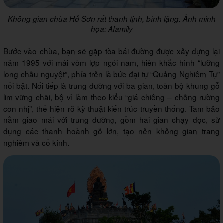
Không gian chùa Hổ Sơn rất thanh tịnh, bình lặng. Ảnh minh
họa: Afamily
Bước vào chùa, bạn sẽ gặp tòa bái đường được xây dựng lại
năm 1995 với mái vòm lợp ngói nam, hiên khắc hình “lưỡng
long chầu nguyệt”, phía trên là bức đại tự “Quảng Nghiêm Tự”
nổi bật. Nối tiếp là trung đường với ba gian, toàn bộ khung gỗ
lim vững chãi, bộ vì làm theo kiểu “giá chiêng – chồng rường
con nhị”, thể hiện rõ kỹ thuật kiến trúc truyền thống. Tam bảo
nằm giao mái với trung đường, gồm hai gian chạy dọc, sử
dụng các thanh hoành gỗ lớn, tạo nên không gian trang
nghiêm và cổ kính.