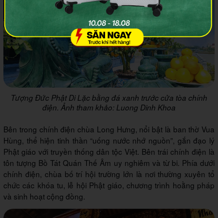
Tượng Đức Phật Di Lặc bằng đá xanh trước cửa tòa chính
điện. Ảnh tham khảo: Luong Dinh Khoa
Bên trong chính điện chùa Long Hưng, nổi bật là ban thờ Vua
Hùng, thể hiện tinh thần “uống nước nhớ nguồn”, gắn đạo lý
Phật giáo với truyền thống dân tộc Việt. Bên trái chính điện là
tôn tượng Bồ Tát Quán Thế Âm uy nghiêm và từ bi. Phía dưới
chính điện, chùa bố trí hội trường lớn là nơi thường xuyên tổ
chức các khóa tu, lễ hội Phật giáo, chương trình hoằng pháp
và sinh hoạt cộng đồng.