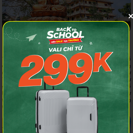
Tượng Đức Phật Thích Ca Mâu Ni dưới tán cây bồ đề. Ảnh
tham khảo: Luong Dinh Khoa
Từ tòa Tam Bảo đến nhà Tổ, toàn bộ công trình được thiết kế
đồng bộ theo phong cách khung võng thếp bạc, trang trí bằng
những tấm hoành phi, câu đối, đại tự ca ngợi Đức Phật và chư
Tổ. Tất cả đều được viết bằng thư pháp tiếng Việt, thể hiện sự
gần gũi, tinh tế và tôn vinh văn hóa dân tộc. Chính cách thể
hiện này giúp người đến lễ Phật không chỉ cảm nhận được sự
trang nghiêm mà còn thấm nhuần tinh thần biết ơn và hướng
thiện, hướng đến lối sống tích cực và an vui.