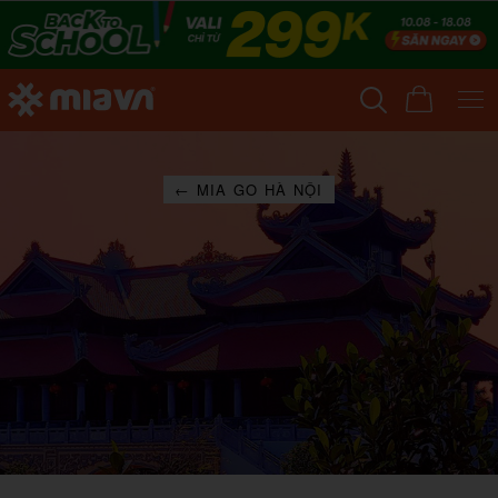
← MIA GO HÀ NỘI