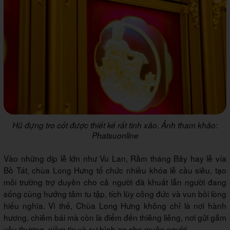
Hũ đựng tro cốt được thiết kế rất tinh xảo. Ảnh tham khảo:
Phatsuonline
Vào những dịp lễ lớn như Vu Lan, Rằm tháng Bảy hay lễ vía
Bồ Tát, chùa Long Hưng tổ chức nhiều khóa lễ cầu siêu, tạo
môi trường trợ duyên cho cả người đã khuất lẫn người đang
sống cùng hướng tâm tu tập, tích lũy công đức và vun bồi lòng
hiếu nghĩa. Vì thế, Chùa Long Hưng không chỉ là nơi hành
hương, chiêm bái mà còn là điểm đến thiêng liêng, nơi gửi gắm
yêu thương, niềm tin và sự bình an cho muôn người.