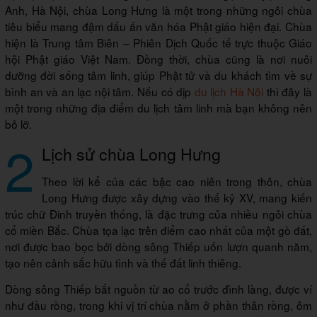
Anh, Hà Nội, chùa Long Hưng là một trong những ngôi chùa
tiêu biểu mang đậm dấu ấn văn hóa Phật giáo hiện đại. Chùa
hiện là Trung tâm Biên – Phiên Dịch Quốc tế trực thuộc Giáo
hội Phật giáo Việt Nam. Đồng thời, chùa cũng là nơi nuôi
dưỡng đời sống tâm linh, giúp Phật tử và du khách tìm về sự
bình an và an lạc nội tâm. Nếu có dịp
du lịch Hà Nội
thì đây là
một trong những địa điểm du lịch tâm linh mà bạn không nên
bỏ lỡ.
2
Lịch sử chùa Long Hưng
Theo lời kể của các bậc cao niên trong thôn, chùa
Long Hưng được xây dựng vào thế kỷ XV, mang kiến
trúc chữ Đinh truyền thống, là đặc trưng của nhiều ngôi chùa
cổ miền Bắc. Chùa tọa lạc trên điểm cao nhất của một gò đất,
nơi được bao bọc bởi dòng sông Thiếp uốn lượn quanh năm,
tạo nên cảnh sắc hữu tình và thế đất linh thiêng.
Dòng sông Thiếp bắt nguồn từ ao cổ trước đình làng, được ví
như đầu rồng, trong khi vị trí chùa nằm ở phần thân rồng, ôm