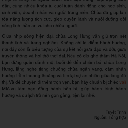
đặn, cùng nhiều khóa tu cuối tuần dành riêng cho học sinh,
sinh viên, doanh nhân và người trung niên. Chùa đã giúp lan
tỏa năng lượng tích cực, gieo duyên lành và nuôi dưỡng đời
sống tinh thần an vui cho nhiều người.
Giữa nhịp sống hiện đại, chùa Long Hưng vẫn giữ trọn nét
thanh tịnh và trang nghiêm. Không chỉ là điểm hành hương,
nơi đây còn là biểu tượng của sự kết nối giữa đạo và đời, giữa
truyền thống và hơi thở thời đại. Nếu có dịp ghé thăm Hà Nội,
bạn đừng quên dành một buổi để đến chiêm bái chùa Long
Hưng, lắng nghe tiếng chuông chùa ngân vang, cảm nhận
hương trầm thoang thoảng và tìm lại sự an nhiên giữa lòng đô
thị. Và để chuyến đi thêm trọn vẹn, bạn hãy chuẩn bị chiếc
vali
MIA.vn làm bạn đồng hành bền bỉ, giúp hành trình hành
hương và du lịch trở nên gọn gàng, tiện lợi nhé.
Tuyết Trịnh
Nguồn: Tổng hợp