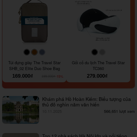
#000000
#964B00
#647290
#000000
#a9a9a9
Túi đựng giày The Travel Star
Gối cổ du lịch The Travel Star
SHB_02 Elite Duo Shoe Bag
TC360
169.000₫
279.000₫
-15%
199.000₫
Khám phá Hồ Hoàn Kiếm: Biểu tượng của
thủ đô nghìn năm văn hiến
10.11.2025
566,651 lượt xem
Top 12 nhà sách Hà Nội lớn và nổi tiếng