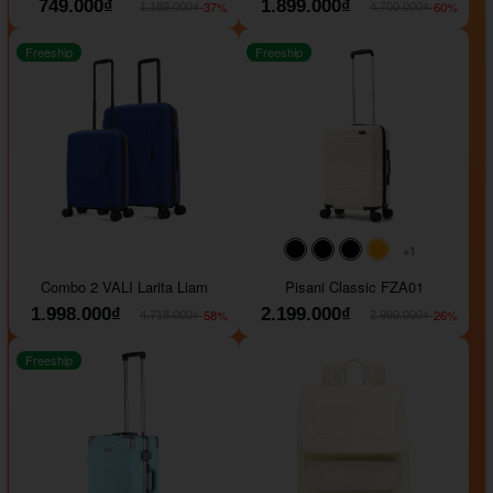
749.000₫
1.899.000₫
-37%
-60%
1.189.000₫
4.700.000₫
Freeship
Freeship
+1
#000000
#000000
#000000
#ffa500
Combo 2 VALI Larita Liam
Pisani Classic FZA01
1.998.000₫
2.199.000₫
-58%
-26%
4.718.000₫
2.990.000₫
Freeship