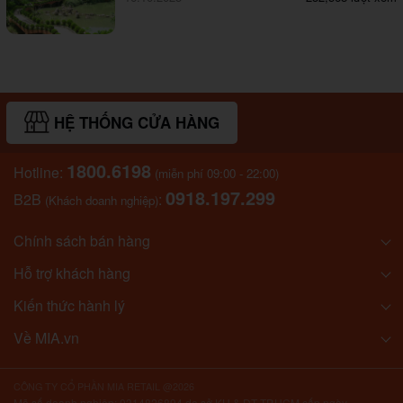
HỆ THỐNG CỬA HÀNG
1800.6198
Hotline:
(miễn phí 09:00 - 22:00)
0918.197.299
B2B
:
(Khách doanh nghiệp)
Chính sách bán hàng
Hỗ trợ khách hàng
Kiến thức hành lý
Về MIA.vn
CÔNG TY CỔ PHẦN MIA RETAIL @2026
Mã số doanh nghiệp: 0314826894 do sở KH & ĐT TP.HCM cấp ngày