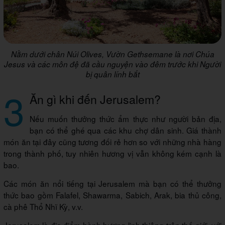
Nằm dưới chân Núi Olives, Vườn Gethsemane là nơi Chúa
Jesus và các môn đệ đã cầu nguyện vào đêm trước khi Người
bị quân lính bắt
3
Ăn gì khi đến Jerusalem?
Nếu muốn thưởng thức ẩm thực như người bản địa,
bạn có thể ghé qua các khu chợ dân sinh. Giá thành
món ăn tại đây cũng tương đối rẻ hơn so với những nhà hàng
trong thành phố, tuy nhiên hương vị vẫn không kém cạnh là
bao.
Các món ăn nổi tiếng tại Jerusalem mà bạn có thể thưởng
thức bao gồm Falafel, Shawarma, Sabich, Arak, bia thủ công,
cà phê Thổ Nhĩ Kỳ, v.v.