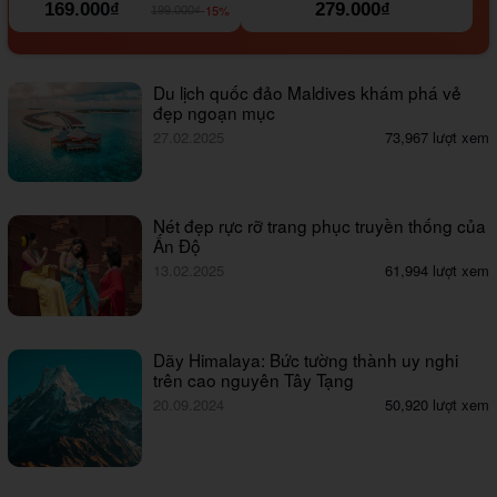
169.000₫
279.000₫
-15%
199.000₫
Du lịch quốc đảo Maldives khám phá vẻ
đẹp ngoạn mục
27.02.2025
73,967 lượt xem
Nét đẹp rực rỡ trang phục truyền thống của
Ấn Độ
13.02.2025
61,994 lượt xem
Dãy Himalaya: Bức tường thành uy nghi
trên cao nguyên Tây Tạng
20.09.2024
50,920 lượt xem