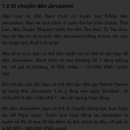
1.2 Di chuyển đến Jerusalem
Hiện nay, từ Việt Nam chưa có tuyến bay thẳng đến
Jerusalem. Bạn sẽ quá cảnh ở nước thứ ba (như Dubai, Thái
Lan, Abu Dhabi, Bharain) trước khi đến Tev Aviv. Từ Tev Aviv,
bạn sẽ tiếp tục di chuyển đến Jerusalem bằng xe bus, tàu cao
tốc hoặc taxi, thuê ô tô tự lái.
Nếu đi xe bus, bạn có thể đón tuyến xe số 485 từ sân bay để
đến Jerusalem. Hành trình rơi vào khoảng độ 1 tiếng sđồng
hồ, với giá vé khoảng 18 NIS/ chiều ~ 130.000 VNĐ/ người/
lượt.
Đối với tàu cao tốc, bạn có thể đón tàu đến ga Yitzhak Navon
tại trung tâm Jerusalem. Lưu ý rằng vào ngày Shabbat - từ
chiều thứ 6 đến chiều thứ 7 - tàu sẽ ngưng hoạt động.
Khi đến Jerusalem, bạn có thể di chuyển bằng taxi, bus hoặc
tàu để tham quan. Tuyến bus hoạt động tại Jerusalem là
tuyến số 99, đi qua 29 địa điểm du lịch chính tại đây, với giá vé
là 80 NIS ~ 560.000 VNĐ/ người.