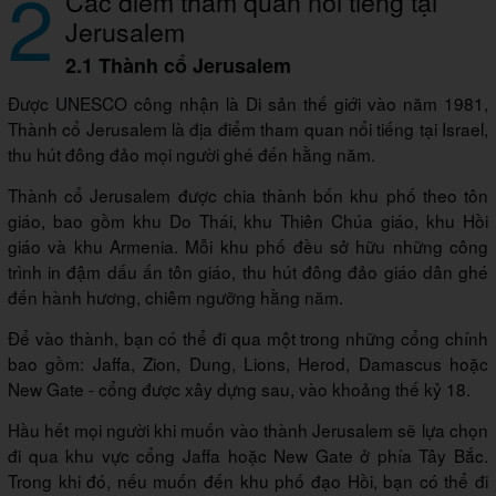
2
Các điểm tham quan nổi tiếng tại
Jerusalem
2.1 Thành cổ Jerusalem
Được UNESCO công nhận là Di sản thế giới vào năm 1981,
Thành cổ Jerusalem là địa điểm tham quan nổi tiếng tại Israel,
thu hút đông đảo mọi người ghé đến hằng năm.
Thành cổ Jerusalem được chia thành bốn khu phố theo tôn
giáo, bao gồm khu Do Thái, khu Thiên Chúa giáo, khu Hồi
giáo và khu Armenia. Mỗi khu phố đều sở hữu những công
trình in đậm dấu ấn tôn giáo, thu hút đông đảo giáo dân ghé
đến hành hương, chiêm ngưỡng hằng năm.
Để vào thành, bạn có thể đi qua một trong những cổng chính
bao gồm: Jaffa, Zion, Dung, Lions, Herod, Damascus hoặc
New Gate - cổng được xây dựng sau, vào khoảng thế kỷ 18.
Hầu hết mọi người khi muốn vào thành Jerusalem sẽ lựa chọn
đi qua khu vực cổng Jaffa hoặc New Gate ở phía Tây Bắc.
Trong khi đó, nếu muốn đến khu phố đạo Hồi, bạn có thể đi