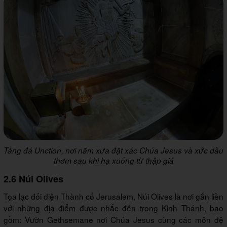
Tảng đá Unction, nơi năm xưa đặt xác Chúa Jesus và xức dầu
thơm sau khi hạ xuống từ thập giá
2.6 Núi Olives
Tọa lạc đối diện Thành cổ Jerusalem, Núi Olives là nơi gắn liền
với những địa điểm được nhắc đến trong Kinh Thánh, bao
gồm: Vườn Gethsemane nơi Chúa Jesus cùng các môn đệ