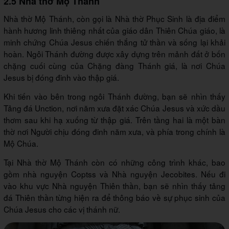
2.5 Nhà thờ Mộ Thánh
Nhà thờ Mộ Thánh, còn gọi là Nhà thờ Phục Sinh là địa điểm
hành hương linh thiêng nhất của giáo dân Thiên Chúa giáo, là
minh chứng Chúa Jesus chiến thắng tử thần và sống lại khải
hoàn. Ngôi Thánh đường được xây dựng trên mảnh đất ở bốn
chặng cuối cùng của Chặng đàng Thánh giá, là nơi Chúa
Jesus bị đóng đinh vào thập giá.
Khi tiến vào bên trong ngôi Thánh đường, bạn sẽ nhìn thấy
Tảng đá Unction, nơi năm xưa đặt xác Chúa Jesus và xức dầu
thơm sau khi hạ xuống từ thập giá. Trên tầng hai là một bàn
thờ nơi Người chịu đóng đinh năm xưa, và phía trong chính là
Mộ Chúa.
Tại Nhà thờ Mộ Thánh còn có những công trình khác, bao
gồm nhà nguyện Coptss và Nhà nguyện Jecobites. Nếu đi
vào khu vực Nhà nguyện Thiên thần, bạn sẽ nhìn thấy tảng
đá Thiên thần từng hiện ra để thông báo về sự phục sinh của
Chúa Jesus cho các vị thánh nữ.