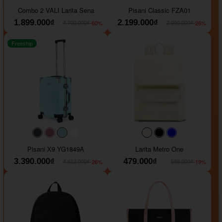
#000000
#000000
#000000
#ffa500
Combo 2 VALI Larita Sena
Pisani Classic FZA01
1.899.000₫
2.199.000₫
-60%
-26%
4.700.000₫
2.990.000₫
Freeship
#40454a
#b76e79
#9ad8e7
#ffffff
#faf0e6
#000000
#0000FF
Pisani X9 YG1849A
Larita Metro One
3.390.000₫
479.000₫
-26%
-19%
4.612.000₫
589.000₫