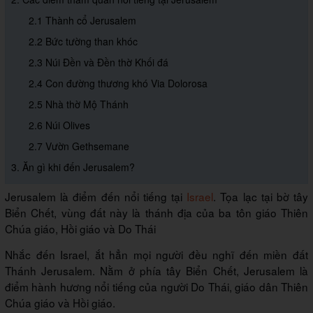
2.1 Thành cổ Jerusalem
2.2 Bức tường than khóc
2.3 Núi Đền và Đền thờ Khối đá
2.4 Con đường thương khó Via Dolorosa
2.5 Nhà thờ Mộ Thánh
2.6 Núi Olives
2.7 Vườn Gethsemane
3. Ăn gì khi đến Jerusalem?
Jerusalem là điểm đến nổi tiếng tại
Israel
. Tọa lạc tại bờ tây
Biển Chết, vùng đất này là thánh địa của ba tôn giáo Thiên
Chúa giáo, Hồi giáo và Do Thái
Nhắc đến Israel, ắt hẳn mọi người đều nghĩ đến miền đất
Thánh Jerusalem. Nằm ở phía tây Biển Chết, Jerusalem là
điểm hành hương nổi tiếng của người Do Thái, giáo dân Thiên
Chúa giáo và Hồi giáo.