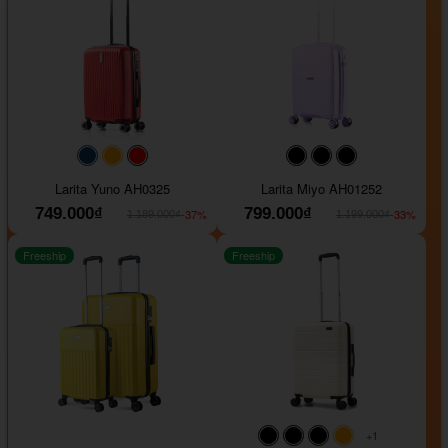
#093f69
#ffa500
#FF0000
#000000
#000000
#000000
Larita Yuno AH0325
Larita Miyo AH01252
749.000₫
799.000₫
-37%
-33%
1.189.000₫
1.199.000₫
Freeship
Freeship
+1