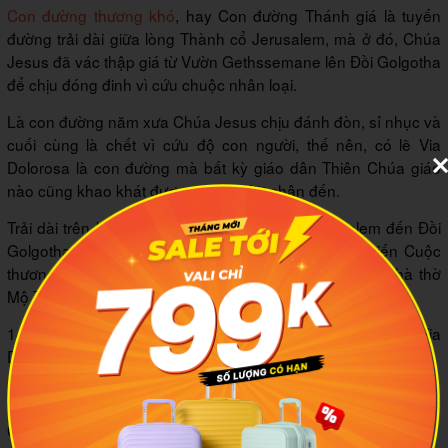
Con đường thương khó
, hay Con đường Thánh giá là tuyến
đường trải dài giữa lòng Thành cổ Jerusalem, mà ở đó, Chúa
Jesus đã vác thập giá từ Vườn Gethssemane lên Đồi Golgotha
để chịu đóng đinh vì cứu chuộc nhân loại.
Là con đường năm xưa Chúa Jesus chịu đánh đòn, sỉ nhục và
cuối cùng là chết vì cứu độ con người, thế nên, có lẽ Via
Dolorosa là con đường mà bất kỳ giáo dân Thiên Chúa giáo
nào cũng khao khát được một lần đặt chân đến.
Trải dài trên khắp con đường từ Thành cổ Jerusalem đến Đồi
Golgotha là 14 chặng đàng Thánh giá, mô tả diễn tiến Cuộc
thương khó của Chúa Jesus, với điểm cuối cùng là Nhà thờ
Mộ Thánh, nơi hầm mộ táng xác Ngài.
14 chặng đàng Thánh giá trên Con đường thương khó Via
Dolorosa bao gồm:
: Chúa Jesus bị kết án tử hình
Chặng thứ nhất
: Chúa Jesus vác thập giá
Chặng thứ hai