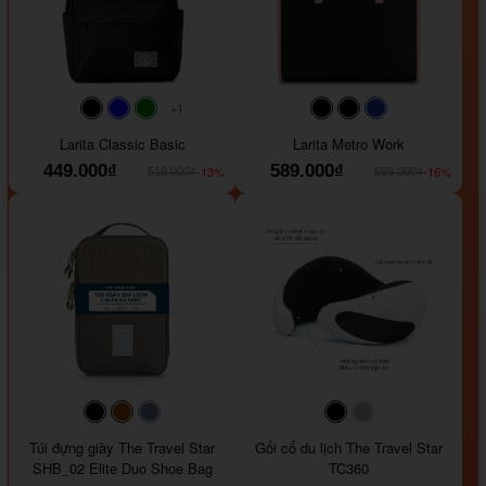
+1
#faf0e6
#000000
#0000FF
#008000
#000000
#000000
#1e35a5
Larita Classic Basic
Larita Metro Work
449.000₫
589.000₫
-13%
-16%
519.000₫
699.000₫
#000000
#964B00
#647290
#000000
#a9a9a9
Túi đựng giày The Travel Star
Gối cổ du lịch The Travel Star
SHB_02 Elite Duo Shoe Bag
TC360