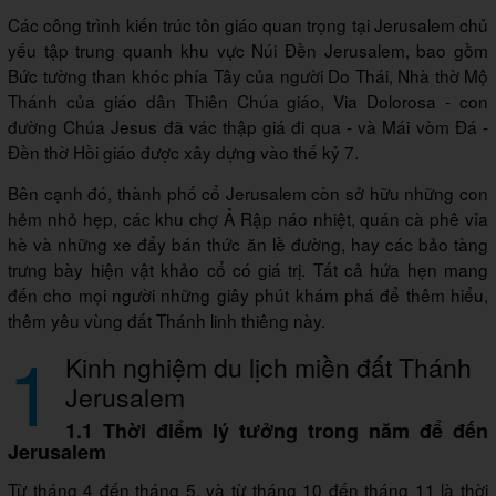
Các công trình kiến trúc tôn giáo quan trọng tại Jerusalem chủ
yếu tập trung quanh khu vực Núi Đền Jerusalem, bao gồm
Bức tường than khóc phía Tây của người Do Thái, Nhà thờ Mộ
Thánh của giáo dân Thiên Chúa giáo, Via Dolorosa - con
đường Chúa Jesus đã vác thập giá đi qua - và Mái vòm Đá -
Đền thờ Hồi giáo được xây dựng vào thế kỷ 7.
Bên cạnh đó, thành phố cổ Jerusalem còn sở hữu những con
hẻm nhỏ hẹp, các khu chợ Ả Rập náo nhiệt, quán cà phê vỉa
hè và những xe đẩy bán thức ăn lề đường, hay các bảo tàng
trưng bày hiện vật khảo cổ có giá trị. Tất cả hứa hẹn mang
đến cho mọi người những giây phút khám phá để thêm hiểu,
thêm yêu vùng đất Thánh linh thiêng này.
1
Kinh nghiệm du lịch miền đất Thánh
Jerusalem
1.1 Thời điểm lý tưởng trong năm để đến
Jerusalem
Từ tháng 4 đến tháng 5, và từ tháng 10 đến tháng 11 là thời