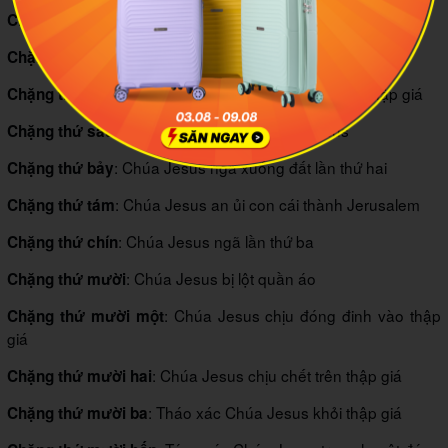
: Chúa Jesus ngã xuống đất lần thứ nhất
Chặng thứ ba
: Chúa Jesus gặp Đức Mẹ
Chặng thứ tư
: Ông Simone thành Cyryne vác đỡ thập giá
Chặng thứ năm
: Bà Veronica lau mặt Chúa Jesus
Chặng thứ sáu
: Chúa Jesus ngã xuống đất lần thứ hai
Chặng thứ bảy
: Chúa Jesus an ủi con cái thành Jerusalem
Chặng thứ tám
: Chúa Jesus ngã lần thứ ba
Chặng thứ chín
: Chúa Jesus bị lột quần áo
Chặng thứ mười
: Chúa Jesus chịu đóng đinh vào thập
Chặng thứ mười một
giá
: Chúa Jesus chịu chết trên thập giá
Chặng thứ mười hai
: Tháo xác Chúa Jesus khỏi thập giá
Chặng thứ mười ba