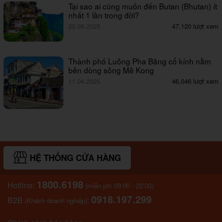
Tại sao ai cũng muốn đến Butan (Bhutan) ít
nhất 1 lần trong đời?
20.08.2025
47,120 lượt xem
Thành phố Luông Pha Băng cổ kính nằm
bên dòng sông Mê Kong
11.04.2025
46,046 lượt xem
HỆ THỐNG CỬA HÀNG
1800.6198
Hotline:
(miễn phí 09:00 - 22:00)
0918.197.299
B2B
:
(Khách doanh nghiệp)